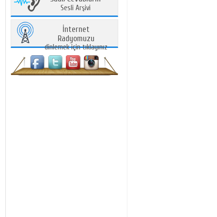
Sesli Arşivi
İnternet
Radyomuzu
dinlemek için tıklayınız