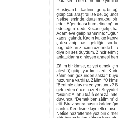
teâlâ senin her dirhemine yirmi b
Hıristiyan bir kadının, genç bir oğ
gidip çok araştırdı ise de, oğlun
Nefîse isminde, duası makbul bir
eder. Eğer duası hürmetine oğlum
edeceğim” dedi. Kocası gelip, hazr
Adam eve gelip hanımına; “Oğlumu
kapısı çalındı. Kadın kalkıp kapı
çok sevinip, nasıl geldiğini sord
bağladıkları zincirin üzerinde bir
diye bir ses duydum. Zincirlerim
anlattıklarını dinleyen annesi 
Zâlim bir kimse, eziyet etmek içi
aleyhâ) gidip, yardım istedi. Kurtu
zâlimlerin gözünden saklar” buyu
huzuruna vardılar. Zâlim; “O kim
“Benimle alay mı ediyorsunuz? 
gelmeden önce hazret-i Seyyidet N
“Gidiniz Allahü teâlâ seni zâliml
duyunca; “Demek ben zâlimim” dedi
etti. Biraz sonra başını kaldırdı
sarıldı. Kendisine kıymetli elbis
Nefîse hazretlerine yüz bin dirhe