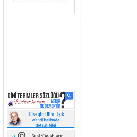
Hüseyin Hilmi Işık
efendi hakkında
detaylı bilgi
Sual/Cevabların