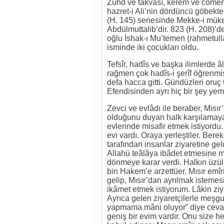
Zühd ve takvası, kerem ve cömertl
hazret-i Ali’nin dördüncü göbekte
(H. 145) senesinde Mekke-i müke
Abdülmuttalib’dir. 823 (H. 208)’de
oğlu İshak-ı Mu’temen (rahmetull
isminde iki çocukları oldu.
Tefsîr, hadîs ve başka ilimlerde
rağmen çok hadîs-i şerîf öğrenmişt
defa hacca gitti. Gündüzleri oruç 
Efendisinden ayrı hiç bir şey yem
Zevci ve evlâdı ile beraber, Mısı
olduğunu duyan halk karşılamaya ç
evlerinde misafir etmek istiyordu
evi vardı. Oraya yerleştiler. Bere
tarafından insanlar ziyaretine ge
Allahü teâlâya ibâdet etmesine m
dönmeye karar verdi. Halkın üzül
bin Hakem’e arzettüer. Mısır emîr
gelip, Mısır’dan ayrılmak istemes
ikâmet etmek istiyorum. Lâkin ziya
Ayrıca gelen ziyaretçilerle meşg
yapmama mâni oluyor” diye cevap 
geniş bir evim vardır. Onu size h