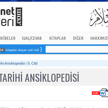
KÎBELER
SUAL/CEVAB
KİTAPLAR
DİĞER
HAKKIMIZ
tan oluşan seti online sipariş verebilirsiniz
ihi Ansiklopedisi
9. Cild
TARİHİ ANSİKLOPEDİSİ