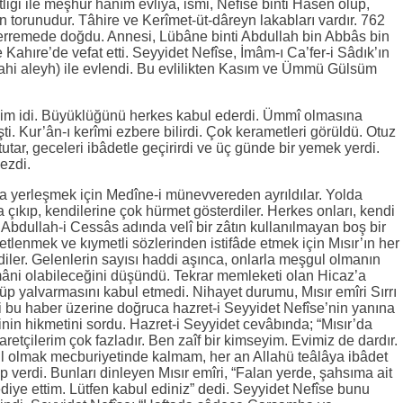
iği ile meşhûr hanım evliya, ismi, Nefîse binti Hasen olup,
n torunudur. Tâhire ve Kerîmet-üt-dâreyn lakabları vardır. 762
rremede doğdu. Annesi, Lübâne binti Abdullah bin Abbâs bin
 Kahıre’de vefat etti. Seyyidet Nefîse, İmâm-ı Ca’fer-i Sâdık’ın
ahi aleyh) ile evlendi. Bu evlilikten Kasım ve Ümmü Gülsüm
 âlim idi. Büyüklüğünü herkes kabul ederdi. Ümmî olmasına
i. Kur’ân-ı kerîmi ezbere bilirdi. Çok kerametleri görüldü. Otuz
tutar, geceleri ibâdetle geçirirdi ve üç günde bir yemek yerdi.
ezdi.
r’a yerleşmek için Medîne-i münevvereden ayrıldılar. Yolda
ıkıp, kendilerine çok hürmet gösterdiler. Herkes onları, kendi
. Abdullah-i Cessâs adında velî bir zâtın kullanılmayan boş bir
ketlenmek ve kıymetli sözlerinden istifâde etmek için Mısır’ın her
ldiler. Gelenlerin sayısı haddi aşınca, onlarla meşgul olmanın
âni olabileceğini düşündü. Tekrar memleketi olan Hicaz’a
üp yalvarmasını kabul etmedi. Nihayet durumu, Mısır emîri Sırrı
i bu haber üzerine doğruca hazret-i Seyyidet Nefîse’nin yanına
inin hikmetini sordu. Hazret-i Seyyidet cevâbında; “Mısır’da
retçilerim çok fazladır. Ben zaîf bir kimseyim. Evimiz de dardır.
ul olmak mecburiyetinde kalmam, her an Allahü teâlâya ibâdet
verdi. Bunları dinleyen Mısır emîri, “Falan yerde, şahsıma ait
ediye ettim. Lütfen kabul ediniz” dedi. Seyyidet Nefîse bunu