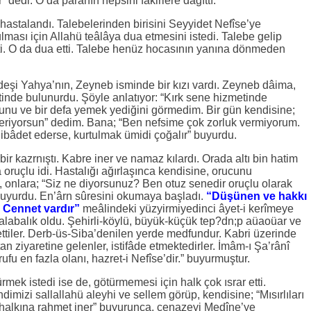
dedi. O da paranın hepsini fakirlere dağıttı.
 hastalandı. Talebelerinden birisini Seyyidet Nefîse’ye
lması için Allahü teâlâya dua etmesini istedi. Talebe gelip
ti. O da dua etti. Talebe henüz hocasının yanına dönmeden
rdeşi Yahya’nın, Zeyneb isminde bir kızı vardı. Zeyneb dâima,
tinde bulunurdu. Şöyle anlatıyor: “Kırk sene hizmetinde
unu ve bir defa yemek yediğini görmedim. Bir gün kendisine;
veriyorsun” dedim. Bana; “Ben nefsime çok zorluk vermiyorum.
 ibâdet ederse, kurtulmak ümidi çoğalır” buyurdu.
bir kazrnıştı. Kabre iner ve namaz kılardı. Orada altı bin hatim
 oruçlu idi. Hastalığı ağırlaşınca kendisine, orucunu
, onlara; “Siz ne diyorsunuz? Ben otuz senedir oruçlu olarak
buyurdu. En’ârn sûresini okumaya başladı.
“Düşünen ve hakkı
a Cennet vardır”
meâlindeki yüzyirmiyedinci âyet-i kerîmeye
kalabalık oldu. Şehirli-köylü, büyük-küçük tep?dn;p aüaoüar ve
ettiler. Derb-üs-Siba’denilen yerde medfundur. Kabri üzerinde
tan ziyaretine gelenler, istifâde etmektedirler. İmâm-ı Şa’rânî
rrufu en fazla olanı, hazret-i Nefîse’dir.” buyurmuştur.
mek istedi ise de, götürmemesi için halk çok ısrar etti.
izi sallallahü aleyhi ve sellem görüp, kendisine; “Mısırlıları
a halkına rahmet iner” buyurunca, cenazeyi Medîne’ye