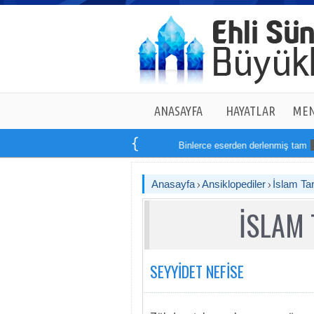
ANASAYFA
HAYATLAR
MEN
Binlerce eserden derlenmiş tam
14
kitap
Anasayfa
Ansiklopediler
İslam Tar
İSLAM 
SEYYİDET NEFİSE