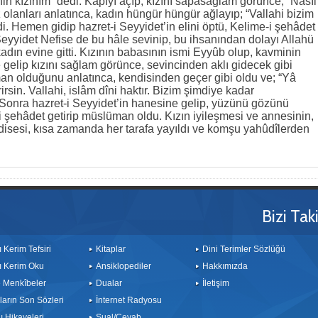
n kızınım” dedi. Kapıyı açıp, kızını sapasağlam görünce; “Nasıl
ız olanları anlatınca, kadın hüngür hüngür ağlayıp; “Vallahi bizim
edi. Hemen gidip hazret-i Seyyidet’in elini öptü, Kelime-i şehâdet
Seyyidet Nefise de bu hâle sevinip, bu ihsanından dolayı Allahü
adın evine gitti. Kızının babasının ismi Eyyûb olup, kavminin
e gelip kızını sağlam görünce, sevincinden aklı gidecek gibi
an olduğunu anlatınca, kendisinden geçer gibi oldu ve; “Yâ
rsin. Vallahi, islâm dîni haktır. Bizim şimdiye kadar
 Sonra hazret-i Seyyidet’in hanesine gelip, yüzünü gözünü
i şehâdet getirip müslüman oldu. Kızın iyileşmesi ve annesinin,
isesi, kısa zamanda her tarafa yayıldı ve komşu yahûdîlerden
Bizi Tak
ı Kerim Tefsiri
Kitaplar
Dini Terimler Sözlüğü
ı Kerim Oku
Ansiklopediler
Hakkımızda
le Menkîbeler
Dualar
İletişim
arın Son Sözleri
İnternet Radyosu
 Hikayeleri
Sual/Cevab