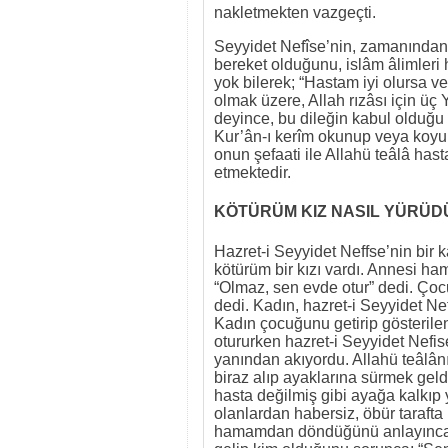
nakletmekten vazgeçti.
Seyyidet Nefîse’nin, zamanından
bereket olduğunu, islâm âlimleri
yok bilerek; “Hastam iyi olursa v
olmak üzere, Allah rızâsı için ü
deyince, bu dileğin kabul olduğu ç
Kur’ân-ı kerîm okunup veya koyun
onun şefaati ile Allahü teâlâ has
etmektedir.
KÖTÜRÜM KIZ NASIL YÜRÜD
Hazret-i Seyyidet Neffse’nin bir
kötürüm bir kızı vardı. Annesi ha
“Olmaz, sen evde otur” dedi. Ço
dedi. Kadın, hazret-i Seyyidet Ne
Kadın çocuğunu getirip gösterilen
otururken hazret-i Seyyidet Nefis
yanından akıyordu. Allahü teâlân
biraz alıp ayaklarına sürmek gel
hasta değilmiş gibi ayağa kalkıp
olanlardan habersiz, öbür tarafta
hamamdan döndüğünü anlayınca, h