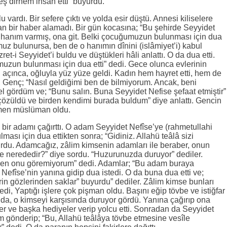
eş dirhem ihsan etti” buyurdu.
lu vardı. Bir sefere çıktı ve yolda esir düştü. Annesi kiliselere
dan bir haber alamadı. Bir gün kocasına; “Bu şehirde Seyyidet
 hanım varmış, ona git. Belki çocuğumuzun bulunması için dua
uz bulunursa, ben de o hanımın dînini (islâmiyet’i) kabul
et-i Seyyidet’i buldu ve düştükleri hâli anlattı. O da dua etti.
zun bulunması için dua etti” dedi. Gece olunca evlerinin
yı açınca, oğluyla yüz yüze geldi. Kadın hem hayret etti, hem de
u, Genç; “Nasıl geldiğimi ben de bilmiyorum. Ancak, beni
 el gördüm ve; “Bunu salın. Buna Seyyidet Nefise şefaat etmiştir”
 çözüldü ve birden kendimi burada buldum” diye anlattı. Gencin
hemen müslüman oldu.
n bir adamı çağırttı. O adam Seyyidet Nefîse’ye (rahmetullahi
lması için dua ettikten sonra; “Gidiniz. Allahü teâlâ sizi
rdu. Adamcağız, zâlim kimsenin adamları ile beraber, onun
se nerededir?” diye sordu. “Huzurunuzda duruyor” dediler.
Ben onu göremiyorum” dedi. Adamlar; “Bu adam buraya
efîse’nin yanına gidip dua istedi. O da buna dua etti ve;
erin gözlerinden saklar” buyurdu” dediler. Zâlim kimse bunları
, Yaptığı işlere çok pişman oldu. Başını eğip tövbe ve istiğfar
ğında, o kimseyi karşısında duruyor gördü. Yanına çağırıp ona
eler ve başka hediyeler verip yolcu etti. Sonradan da Seyyidet
m gönderip; “Bu, Allahü teâlâya tövbe etmesine vesîle