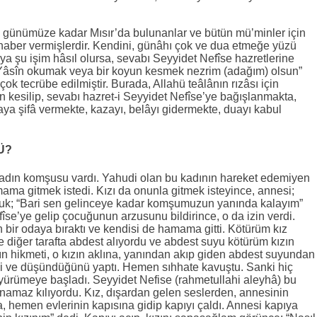
 günümüze kadar Mısır’da bulunanlar ve bütün mü’minler için
 haber vermişlerdir. Kendini, günâhı çok ve dua etmeğe yüzü
eya şu işim hâsıl olursa, sevabı Seyyidet Nefîse hazretlerine
ç Yâsîn okumak veya bir koyun kesmek nezrim (adağım) olsun”
ok tecrübe edilmiştir. Burada, Allahü teâlânın rızâsı için
 kesilip, sevabı hazret-i Seyyidet Nefîse’ye bağışlanmakta,
taya şifâ vermekte, kazayı, belâyı gidermekte, duayı kabul
Ü?
 kadın komşusu vardı. Yahudi olan bu kadının hareket edemiyen
mama gitmek istedi. Kızı da onunla gitmek isteyince, annesi;
cuk; “Bari sen gelinceye kadar komşumuzun yanında kalayım”
fîse’ye gelip çocuğunun arzusunu bildirince, o da izin verdi.
 bir odaya bıraktı ve kendisi de hamama gitti. Kötürüm kız
e diğer tarafta abdest alıyordu ve abdest suyu kötürüm kızın
ın hikmeti, o kızın aklına, yanından akıp giden abdest suyundan
di ve düşündüğünü yaptı. Hemen sıhhate kavuştu. Sanki hiç
 yürümeye başladı. Seyyidet Nefise (rahmetullahi aleyhâ) bu
 namaz kılıyordu. Kız, dışardan gelen seslerden, annesinin
emen evlerinin kapısına gidip kapıyı çaldı. Annesi kapıya