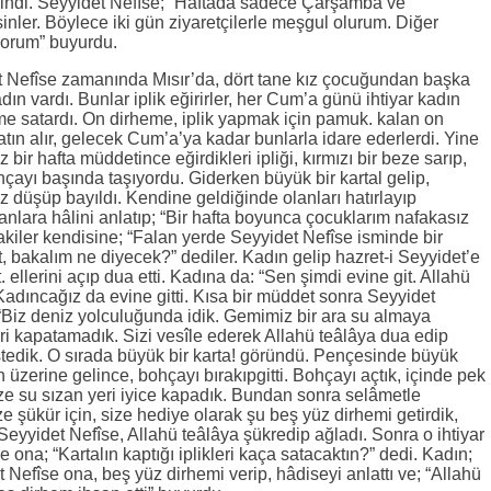
vindi. Seyyidet Nefîse; “Haftada sâdece Çarşamba ve
inler. Böylece iki gün ziyaretçilerle meşgul olurum. Diğer
yorum” buyurdu.
det Nefîse zamanında Mısır’da, dört tane kız çocuğundan başka
ın vardı. Bunlar iplik eğirirler, her Cum’a günü ihtiyar kadın
eme satardı. On dirheme, iplik yapmak için pamuk. kalan on
atın alır, gelecek Cum’a’ya kadar bunlarla idare ederlerdi. Yine
 bir hafta müddetince eğirdikleri ipliği, kırmızı bir beze sarıp,
hçayı başında taşıyordu. Giderken büyük bir kartal gelip,
 düşüp bayıldı. Kendine geldiğinde olanları hatırlayıp
nlara hâlini anlatıp; “Bir hafta boyunca çocuklarım nafakasız
akiler kendisine; “Falan yerde Seyyidet Nefîse isminde bir
t, bakalım ne diyecek?” dediler. Kadın gelip hazret-i Seyyidet’e
. ellerini açıp dua etti. Kadına da: “Sen şimdi evine git. Allahü
Kadıncağız da evine gitti. Kısa bir müddet sonra Seyyidet
 “Biz deniz yolculuğunda idik. Gemimiz bir ara su almaya
ri kapatamadık. Sizi vesîle ederek Allahü teâlâya dua edip
 istedik. O sırada büyük bir karta! göründü. Pençesinde büyük
 üzerine gelince, bohçayı bırakıpgitti. Bohçayı açtık, içinde pek
ize su sızan yeri iyice kapadık. Bundan sonra selâmetle
 şükür için, size hediye olarak şu beş yüz dirhemi getirdik,
r. Seyyidet Nefîse, Allahü teâlâya şükredip ağladı. Sonra o ihtiyar
e ona; “Kartalın kaptığı iplikleri kaça satacaktın?” dedi. Kadın;
 Nefîse ona, beş yüz dirhemi verip, hâdiseyi anlattı ve; “Allahü