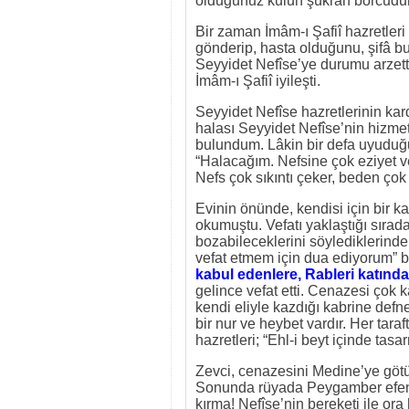
olduğunuz kulun şükran borcudur” 
Bir zaman İmâm-ı Şafiî hazretleri
gönderip, hasta olduğunu, şifâ bu
Seyyidet Nefîse’ye durumu arzet
İmâm-ı Şafiî iyileşti.
Seyyidet Nefîse hazretlerinin ka
halası Seyyidet Nefîse’nin hizme
bulundum. Lâkin bir defa uyuduğ
“Halacağım. Nefsine çok eziyet 
Nefs çok sıkıntı çeker, beden çok
Evinin önünde, kendisi için bir ka
okumuştu. Vefatı yaklaştığı sırada
bozabileceklerini söylediklerinde
vefat etmem için dua ediyorum” 
kabul edenlere, Rableri katınd
gelince vefat etti. Cenazesi çok 
kendi eliyle kazdığı kabrine defn
bir nur ve heybet vardır. Her taraf
hazretleri; “Ehl-i beyt içinde tasa
Zevci, cenazesini Medine’ye götür
Sonunda rüyada Peygamber efendim
kırma! Nefîse’nin bereketi ile or