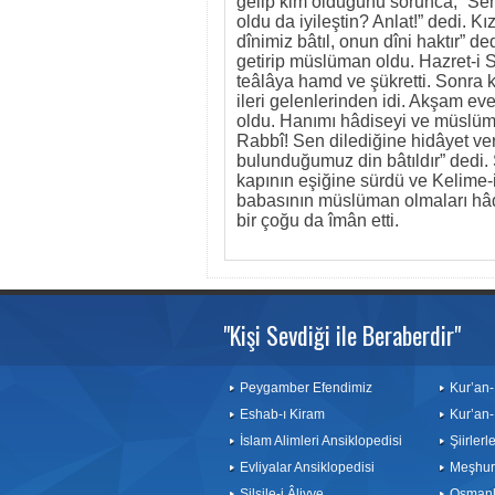
gelip kim olduğunu sorunca; “Seni
oldu da iyileştin? Anlat!” dedi. K
dînimiz bâtıl, onun dîni haktır” d
getirip müslüman oldu. Hazret-i 
teâlâya hamd ve şükretti. Sonra k
ileri gelenlerinden idi. Akşam ev
oldu. Hanımı hâdiseyi ve müslüm
Rabbî! Sen dilediğine hidâyet veri
bulunduğumuz din bâtıldır” dedi.
kapının eşiğine sürdü ve Kelime-
babasının müslüman olmaları hâd
bir çoğu da îmân etti.
"Kişi Sevdiği ile Beraberdir"
Peygamber Efendimiz
Kur’an-
Eshab-ı Kiram
Kur’an-
İslam Alimleri Ansiklopedisi
Şiirler
Evliyalar Ansiklopedisi
Meşhurl
Silsile-i Âliyye
Osmanlı