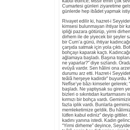
kabul edince; Mssır emîri çok se
Cumartesi günleri ziyaretime gels
günlerde hep ibâdet yapmak isti
Rivayet edilir ki, hazret-i Seyyi
kimsesi bulunmayan ihtiyar bir kad
ipliği pazara götürüp, yirmi dirh
dirhem ile de yiyecek bir şeyler s
bir Curn’a günü, ihtiyar kadıncağız
çarşıda satmak için yola çıktı. Bo
bohçayı kaparak kaçtı. Kadıncağız
ağlamaya başladı. Başına toplana
ne yaparlar?” diye sızlandı. Orad
evüyâ vardır. Sen hâlini ona arze
durumu arz etti. Hazret-i Seyyidet
teâlâ herşeye kadirdir” buyurdu. 
Nefîse’ye bâzı kimseler gelerek;
başladı. Ne yaptıysak su giren ye
bizleri o sıkıntıdan kurtarmasını
kırmızı bir bohça vardı. Gemimizin
fazla iplik vardı. Bunlarla gemim
memleketimize ge!dik. Bu hâlimize
lütfen kabul ediniz” deyip gittile
kadını yanına istedi. Kadın gelinc
“Yirmi dirheme” deyince, Seyyidet