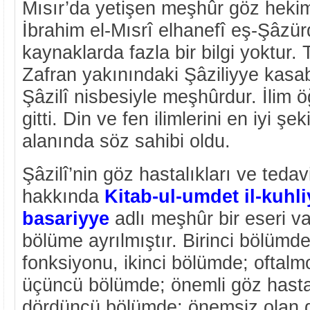
Mısır’da yetişen meşhûr göz hekim
İbrahim el-Mısrî elhanefî eş-Şâzür
kaynaklarda fazla bir bilgi yoktur.
Zafran yakınındaki Şâziliyye kasa
Şâzilî nisbesiyle meşhûrdur. İlim 
gitti. Din ve fen ilimlerini en iyi şe
alanında söz sahibi oldu.
Şâzilî’nin göz hastalıkları ve tedavi
hakkında
Kitab-ul-umdet il-kuhliy
basariyye
adlı meşhûr bir eseri v
bölüme ayrılmıştır. Birinci bölümd
fonksiyonu, ikinci bölümde; oftalmol
üçüncü bölümde; önemli göz hastalı
dördüncü bölümde; önemsiz olan gö