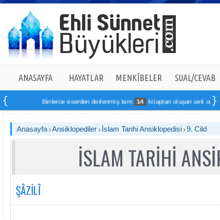
ANASAYFA
HAYATLAR
MENKÎBELER
SUAL/CEVAB
Binlerce eserden derlenmiş tam
14
kitaptan oluşan seti online sipa
Anasayfa
Ansiklopediler
İslam Tarihi Ansiklopedisi
9. Cild
İSLAM TARİHİ ANSİ
ŞÂZİLÎ