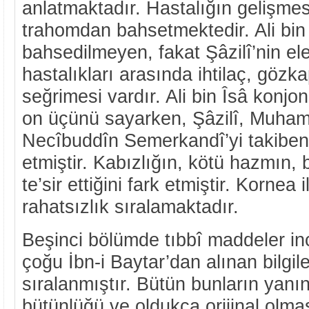
anlatmaktadır. Hastalığın gelişmesi
trahomdan bahsetmektedir. Ali bin 
bahsedilmeyen, fakat Şâzilî’nin ele
hastalıkları arasında ihtilaç, gözk
seğrimesi vardır. Ali bin Îsâ konjo
on üçünü sayarken, Şâzilî, Muham
Necîbuddîn Semerkandî’yi takiben 
etmiştir. Kabızlığın, kötü hazmın,
te’sir ettiğini fark etmiştir. Kornea i
rahatsızlık sıralamaktadır.
Beşinci bölümde tıbbî maddeler in
çoğu İbn-i Baytar’dan alınan bilgile
sıralanmıştır. Bütün bunların yanı
bütünlüğü ve oldukça orijinal olm