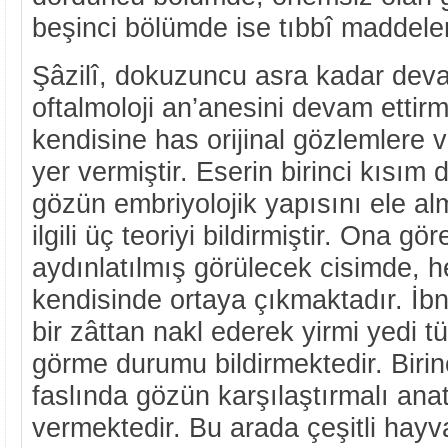
beşinci bölümde ise tıbbî maddeler 
Şâzilî, dokuzuncu asra kadar dev
oftalmoloji an’anesini devam ettir
kendisine has orijinal gözlemlere v
yer vermiştir. Eserin birinci kısım
gözün embriyolojik yapısını ele al
ilgili üç teoriyi bildirmiştir. Ona g
aydınlatılmış görülecek cisimde,
kendisinde ortaya çıkmaktadır. İbn-
bir zâttan nakl ederek yirmi yedi t
görme durumu bildirmektedir. Birinc
faslında gözün karşılaştırmalı anato
vermektedir. Bu arada çeşitli hayv