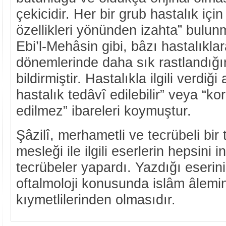
çekicidir. Her bir grub hastalık içi
özellikleri yönünden izahta” bulunm
Ebi’l-Mehâsin gibi, bâzı hastalıklara
dönemlerinde daha sık rastlandığın
bildirmiştir. Hastalıkla ilgili verdiğ
hastalık tedâvî edilebilir” veya “ko
edilmez” ibareleri koymuştur.
Şâzilî, merhametli ve tecrübeli bir 
mesleği ile ilgili eserlerin hepsini 
tecrübeler yapardı. Yazdığı eserin
oftalmoloji konusunda islâm âlemin
kıymetlilerinden olmasıdır.