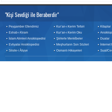
"Kişi Sevdiği ile Beraberdir"
Peygamber Efendimiz
Kur’an-ı Kerim Tefsiri
Kitaplar
Eshab-ı Kiram
Kur’an-ı Kerim Oku
Ansiklop
İslam Alimleri Ansiklopedisi
Şiirlerle Menkîbeler
Dualar
Evliyalar Ansiklopedisi
Meşhurların Son Sözleri
İnternet
Silsile-i Âliyye
Osmanlı Hikayeleri
Sual/Ce