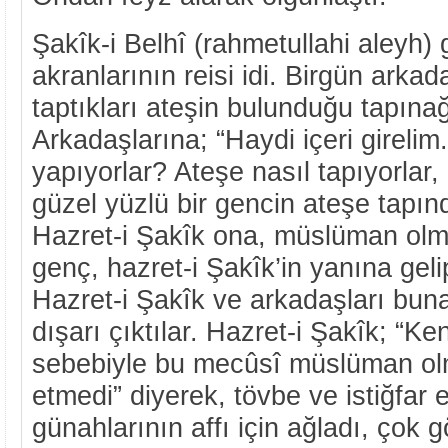
Şakîk-i Belhî (rahmetullahi aleyh) 
akranlarının reisi idi. Birgün arkad
taptıkları ateşin bulunduğu tapınağ
Arkadaşlarına; “Haydi içeri girelim
yapıyorlar? Ateşe nasıl tapıyorlar,
güzel yüzlü bir gencin ateşe tapınd
Hazret-i Şakîk ona, müslüman olmas
genç, hazret-i Şakîk’in yanına geli
Hazret-i Şakîk ve arkadaşları bun
dışarı çıktılar. Hazret-i Şakîk; “Ke
sebebiyle bu mecûsî müslüman olm
etmedi” diyerek, tövbe ve istiğfar 
günahlarının affı için ağladı, çok