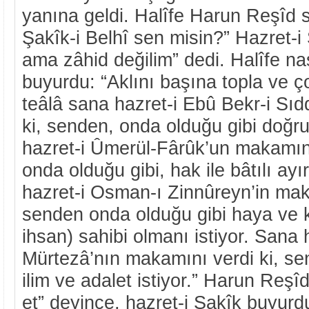
yanına geldi. Halîfe Harun Reşîd 
Şakîk-i Belhî sen misin?” Hazret-i
ama zâhid değilim” dedi. Halîfe na
buyurdu: “Aklını başına topla ve ço
teâlâ sana hazret-i Ebû Bekr-i Sıd
ki, senden, onda olduğu gibi doğru
hazret-i Ûmerül-Fârûk’un makamını
onda olduğu gibi, hak ile bâtılı ayı
hazret-i Osman-ı Zinnûreyn’in mak
senden onda olduğu gibi haya ve k
ihsan) sahibi olmanı istiyor. Sana h
Mürtezâ’nın makamını verdi ki, se
ilim ve adalet istiyor.” Harun Reşî
et” deyince, hazret-i Şakîk buyurdu