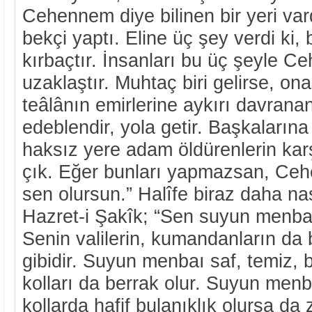
Cehennem diye bilinen bir yeri var
bekçi yaptı. Eline üç şey verdi ki, 
kırbaçtır. İnsanları bu üç şeyle 
uzaklaştır. Muhtaç biri gelirse, on
teâlânın emirlerine aykırı davranan
edeblendir, yola getir. Başkalarına
haksız yere adam öldürenlerin karş
çık. Eğer bunları yapmazsan, Ceh
sen olursun.” Halîfe biraz daha nas
Hazret-i Şakîk; “Sen suyun menbaı
Senin valilerin, kumandanların da 
gibidir. Suyun menbaı saf, temiz, 
kolları da berrak olur. Suyun menb
kollarda hafif bulanıklık olursa da