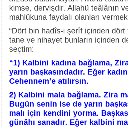
kimse, dervişdir. Allahü teâlânın v
mahlûkuna faydalı olanları vermekt
“Dört bin hadîs-i şerîf içinden dör
tane ve nihayet bunların içinden de
seçtim:
“1) Kalbini kadına bağlama, Zir
yarın başkasındadır. Eğer kadın
Cehennem’e atılırsın.
2) Kalbini mala bağlama. Zira m
Bugün senin ise de yarın başka
malı için kendini yorma. Başkası
günâhı sanadır. Eğer kalbini ma