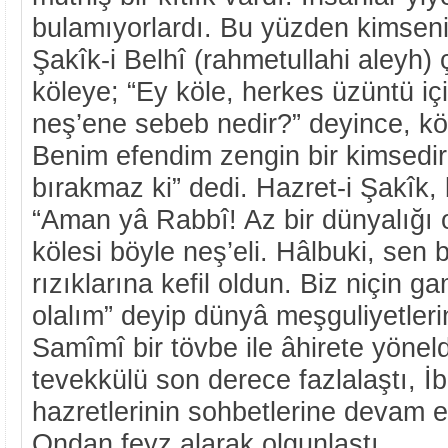
bulamıyorlardı. Bu yüzden kimsen
Şakîk-i Belhî (rahmetullahi aleyh) ç
köleye; “Ey köle, herkes üzüntü i
neş’ene sebeb nedir?” deyince, kö
Benim efendim zengin bir kimsedir.
bırakmaz ki” dedi. Hazret-i Şakîk,
“Aman yâ Rabbî! Az bir dünyalığı 
kölesi böyle neş’eli. Hâlbuki, sen 
rızıklarına kefil oldun. Biz niçin g
olalım” deyip dünyâ meşguliyetlerin
Samîmî bir tövbe ile âhirete yöneld
tevekkülü son derece fazlalaştı, 
hazretlerinin sohbetlerine devam 
Ondan feyz alarak olgunlaştı.