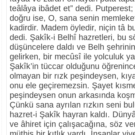
teâlâya ibâdet et” dedi. Putperest;
doğru ise, O, sana senin memleke
kadirdir. Madem öyledir, niçin tâ b
dedi. Şakîk-i Belhî hazretleri, bu 
düşüncelere daldı ve Belh şehrinin
gelirken, bir mecûsî ile yolculuk ya
Şakîk’in tüccar olduğunu öğreninc
olmayan bir rızk peşindeysen, kıy
onu ele geçiremezsin. Şayet kısmet
peşindeysen onun arkasında koşm
Çünkü sana ayrılan rızkın seni bul
hazret-i Şakîk hayran kaldı. Dünyâ
ve âhiret için çalışacağına, söz ve
müthiş bir kıtlık vardı. İnsanlar yi