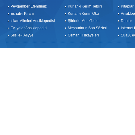
Peygamber Efendimiz
Kur’an-ı Kerim Tefsiri
Kitaplar
Eshab-ı Kiram
Kur’an-ı Kerim Oku
Ansiklop
İslam Alimleri Ansiklopedisi
Şiirlerle Menkîbeler
Dualar
Evliyalar Ansiklopedisi
Meşhurların Son Sözleri
İnternet
Silsile-i Âliyye
Osmanlı Hikayeleri
Sual/Ce