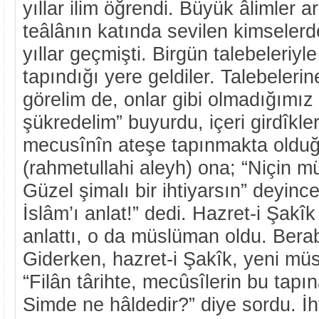
yıllar ilim öğrendi. Büyük âlimler a
teâlânın katında sevilen kimseler
yıllar geçmişti. Birgün talebeleriyl
tapındığı yere geldiler. Talebelerin
görelim de, onlar gibi olmadığımız 
şükredelim” buyurdu, içeri girdîkleri
mecusînîn ateşe tapınmakta olduğ
(rahmetullahi aleyh) ona; “Niçin
Güzel şimalı bir ihtiyarsın” deyince
İslâm’ı anlat!” dedi. Hazret-i Şakîk
anlattı, o da müslüman oldu. Berabe
Giderken, hazret-i Şakîk, yeni müs
“Filân târihte, mecûsîlerin bu tapı
Simde ne hâldedir?” diye sordu. İht