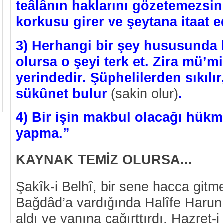
teâlânın haklarını gözetemezsin.
korkusu girer ve şeytana itaat e
3) Herhangi bir şey hususunda k
olursa o şeyi terk et. Zira mü’mi
yerindedir. Şüphelilerden sıkılır
sükûnet bulur
(sakin olur)
.
4) Bir işin makbul olacağı hük
yapma.”
KAYNAK TEMİZ OLURSA...
Şakîk-i Belhî, bir sene hacca gitme
Bağdâd’a vardığında Halîfe Harun 
aldı ve yanına çağırttırdı. Hazret-i