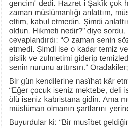
gencim” dedi. Hazret-i Şakîk çok h
zaman müslümanlığı anlattım, müs
ettim, kabul etmedin. Şimdi anla
oldun. Hikmeti nedir?” diye sordu.
cevaplandırdı: “O zaman senin söz
etmedi. Şimdi ise o kadar temiz ve
pislik ve zulmetimi giderip temizled
senin nurunu arttırsın.” Oradakiler;
Bir gün kendilerine nasîhat kâr et
“Eğer çocuk iseniz mektebe, deli 
ölü iseniz kabristana gidin. Ama 
müslüman olmanın şartlarını yerine
Buyurdular ki: “Bir musîbet geldiği