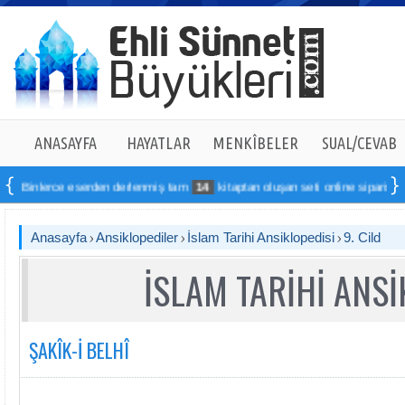
ANASAYFA
HAYATLAR
MENKÎBELER
SUAL/CEVAB
e eserden derlenmiş tam
14
kitaptan oluşan seti online sipariş verebilirsiniz
Anasayfa
Ansiklopediler
İslam Tarihi Ansiklopedisi
9. Cild
İSLAM TARİHİ ANSİ
ŞAKÎK-İ BELHÎ