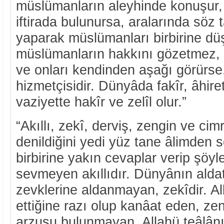
müslümanların aleyhinde konuşur, 
iftirada bulunursa, aralarında söz
yaparak müslümanları birbirine dü
müslümanların hakkını gözetmez, kal
ve onları kendinden aşağı görürse
hizmetçisidir. Dünyâda fakîr, âhiret
vaziyette hakîr ve zelîl olur.”
“Akıllı, zekî, derviş, zengin ve cim
denildiğini yedi yüz tane âlimden
birbirine yakın cevaplar verip şöyl
sevmeyen akıllıdır. Dünyânın aldat
zevklerine aldanmayan, zekîdir. Al
ettiğine razı olup kanâat eden, ze
arzusu bulunmayan, Allahü teâlânı