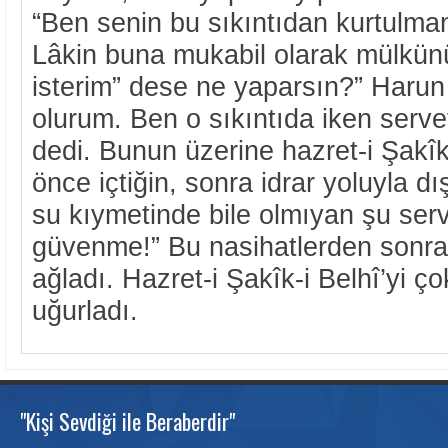
“Ben senin bu sıkıntıdan kurtulm
Lâkin buna mukabil olarak mülkünü
isterim” dese ne yaparsın?” Harun 
olurum. Ben o sıkıntıda iken serv
dedi. Bunun üzerine hazret-i Şakîk
önce içtiğin, sonra idrar yoluyla dış
su kıymetinde bile olmıyan şu ser
güvenme!” Bu nasihatlerden sonr
ağladı. Hazret-i Şakîk-i Belhî’yi ç
uğurladı.
"Kişi Sevdiği ile Beraberdir"