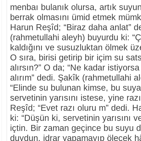
menbaı bulanık olursa, artık suyun
berrak olmasını ümid etmek mümk
Harun Reşîd; “Biraz daha anlat” d
(rahmetullahi aleyh) buyurdu ki: “
kaldığını ve susuzluktan ölmek ü
O sıra, birisi getirip bir içim su s
alırsın?” O da; “Ne kadar istiyorsa
alırım” dedi. Şakîk (rahmetullahi a
“Elinde su bulunan kimse, bu suy
servetinin yarısını istese, yine ra
Reşîd; “Evet razı oluru m” dedi. H
ki: “Düşün ki, servetinin yarısını v
içtin. Bir zaman geçince bu suyu d
duydun, idrar yapamayıp ölecek hâle