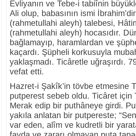
Evliyanın ve Tebe-i tabiînin büyük
Ali olup, babasının ismi İbrahim’di
(rahmetullahi aleyh) talebesi, Hât
(rahmetullahi aleyh) hocasıdır. D
bağlamayıp, haramlardan ve şüphel
kaçardı. Şüpheli korkusuyla muba
yaklaşmadı. Ticâretle uğraşırdı. 
vefat etti.
Hazret-i Şakîk’in tövbe etmesine T
putperest sebeb oldu. Ticâret için T
Merak edip bir puthâneye girdi. Put
yakıla anlatan bir putpereste; “Sen
var eden, alîm ve kudretli bir yara
fayda ve zararı olmayan puta tapa