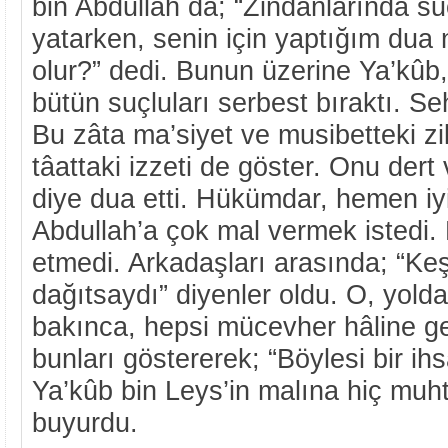
bin Abdullah da; “Zindanlarında su
yatarken, senin için yaptığım dua
olur?” dedi. Bunun üzerine Ya’kûb
bütün suçluları serbest bıraktı. Seh
Bu zâta ma’siyet ve musibetteki zill
tâattaki izzeti de göster. Onu dert 
diye dua etti. Hükümdar, hemen iyi
Abdullah’a çok mal vermek istedi. 
etmedi. Arkadaşları arasında; “Keş
dağıtsaydı” diyenler oldu. O, yolda
bakınca, hepsi mücevher hâline ge
bunları göstererek; “Böylesi bir ih
Ya’kûb bin Leys’in malına hiç muh
buyurdu.