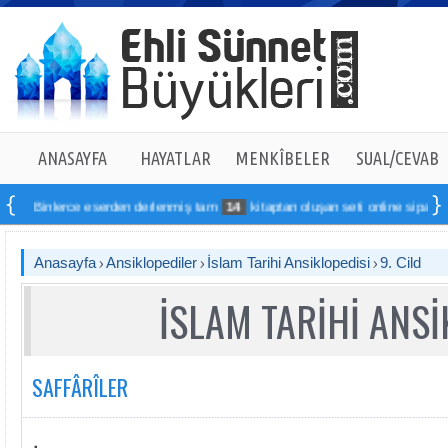
ANASAYFA
HAYATLAR
MENKÎBELER
SUAL/CEVAB
erce eserden derlenmiş tam
14
kitaptan oluşan seti online sipariş verebilirsin
Anasayfa
Ansiklopediler
İslam Tarihi Ansiklopedisi
9. Cild
İSLAM TARİHİ ANSİ
SAFFÂRÎLER