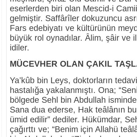
eserlerden biri olan Mescid-i Cam
gelmiştir. Saffârîler dokuzuncu asr
Fars edebiyatı ve kültürünün mey
büyük rol oynadılar. Âlim, şâir ve 
idiler.
MÜCEVHER OLAN ÇAKIL TAŞLA
Ya’kûb bin Leys, doktorların tedavi
hastalığa yakalanmıştı. Ona; “Sen
bölgede Sehl bin Abdullah isminde s
Sana dua ederse, Hak teâlânın bu
ümid edilir” dediler. Hükümdar, Seh
çağırttı ve; “Benim için Allahü teâl