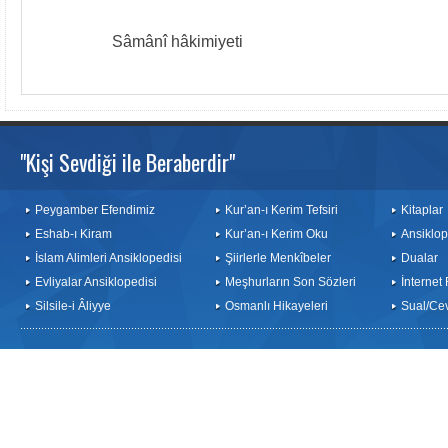
Sâmânî hâkimiyeti
"Kişi Sevdiği ile Beraberdir"
Peygamber Efendimiz
Kur’an-ı Kerim Tefsiri
Kitaplar
Eshab-ı Kiram
Kur’an-ı Kerim Oku
Ansiklop
İslam Alimleri Ansiklopedisi
Şiirlerle Menkîbeler
Dualar
Evliyalar Ansiklopedisi
Meşhurların Son Sözleri
İnternet
Silsile-i Âliyye
Osmanlı Hikayeleri
Sual/Ce