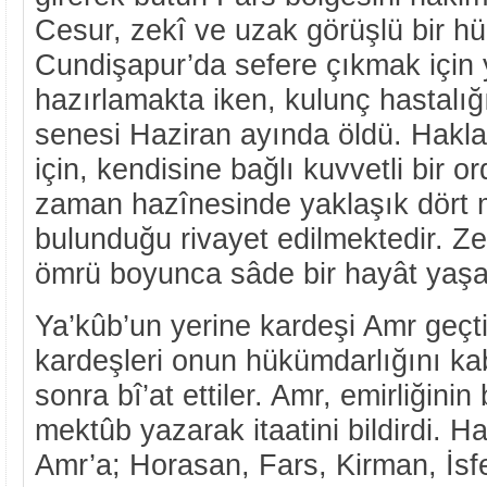
Cesur, zekî ve uzak görüşlü bir h
Cundişapur’da sefere çıkmak için y
hazırlamakta iken, kulunç hastalı
senesi Haziran ayında öldü. Hakları
için, kendisine bağlı kuvvetli bir 
zaman hazînesinde yaklaşık dört 
bulunduğu rivayet edilmektedir. Z
ömrü boyunca sâde bir hayât yaşa
Ya’kûb’un yerine kardeşi Amr geçti
kardeşleri onun hükümdarlığını ka
sonra bî’at ettiler. Amr, emirliğini
mektûb yazarak itaatini bildirdi. 
Amr’a; Horasan, Fars, Kirman, İsf