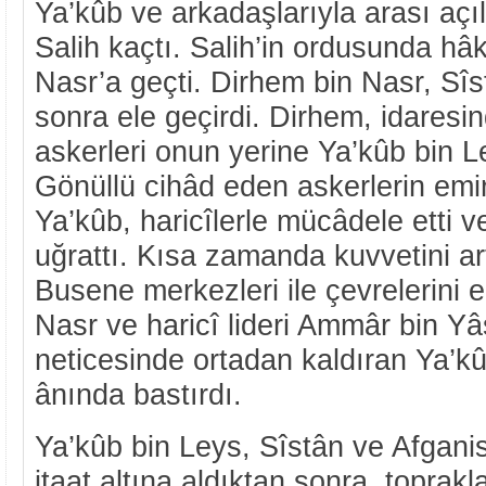
Ya’kûb ve arkadaşlarıyla arası açıl
Salih kaçtı. Salih’in ordusunda hâ
Nasr’a geçti. Dirhem bin Nasr, Sîst
sonra ele geçirdi. Dirhem, idares
askerleri onun yerine Ya’kûb bin Ley
Gönüllü cihâd eden askerlerin emirl
Ya’kûb, haricîlerle mücâdele etti 
uğrattı. Kısa zamanda kuvvetini ar
Busene merkezleri ile çevrelerini el
Nasr ve haricî lideri Ammâr bin Yâ
neticesinde ortadan kaldıran Ya’kû
ânında bastırdı.
Ya’kûb bin Leys, Sîstân ve Afganis
itaat altına aldıktan sonra, toprak