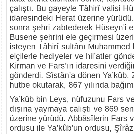
çalıştı. Bu gayeyle Tâhirî valisi H
idaresindeki Herat üzerine yürüd
sonra şehri zabtederek Hüseyn’i es
Busene şehrini ele geçirmesi üzer
isteyen Tâhirî sultânı Muhammed b
elçilerle hediyeler ve hil’atler gön
Kirman ve Fars’ın idaresini verdiğin
gönderdi. Sîstân’a dönen Ya’kûb, 
hutbe okutarak, 867 yılında bağımsı
Ya’kûb bin Leys, nüfuzunu Fars v
dışına yaymaya çalıştı ve 869 se
üzerine yürüdü. Abbâsîlerin Fars va
ordusu ile Ya’kûb’un ordusu, Şîrâz