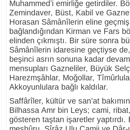
Muhammed’i emirliğe getirdiler. Bö
Zemindaver, Büst, Kabil ve Gazne
Horasan Sâmânîlerin eline geçmiş,
bağlandığından Kirman ve Fars bölg
elinden çıkmıştı. Bir süre sonra bü
Sâmânîlerin idaresine geçtiyse de,
beşinci asrın sonuna kadar devam
mensupları Gazneliler, Büyük Selçu
Harezmşâhlar, Moğollar, Tîmûrlula
Akkoyunlulara bağlı kaldılar.
Saffârîler, kültür ve san’at bakımın
Bilhassa Amr bin Leys; cami, ribat
gösteren taştan işaretler yaptırdı.
meşhûru, Şîrâz Ulu Camii ve Dâr-ul