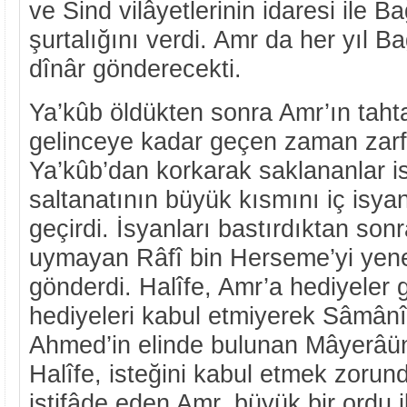
ve Sind vilâyetlerinin idaresi ile B
şurtalığını verdi. Amr da her yıl B
dînâr gönderecekti.
Ya’kûb öldükten sonra Amr’ın taht
gelinceye kadar geçen zaman zar
Ya’kûb’dan korkarak saklananlar i
saltanatının büyük kısmını iç isya
geçirdi. İsyanları bastırdıktan son
uymayan Râfî bin Herseme’yi yene
gönderdi. Halîfe, Amr’a hediyeler 
hediyeleri kabul etmiyerek Sâmânî
Ahmed’in elinde bulunan Mâyerâünne
Halîfe, isteğini kabul etmek zorun
istifâde eden Amr, büyük bir ordu 