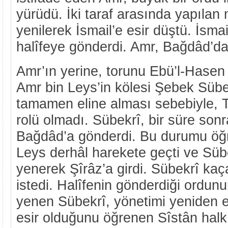
yürüdü. İki taraf arasında yapıla
yenilerek İsmail’e esir düştü. İsm
halîfeye gönderdi. Amr, Bağdâd’da
Amr’ın yerine, torunu Ebü’l-Hasen 
Amr bin Leys’in kölesi Şebek Sübek
tamamen eline alması sebebiyle, T
rolü olmadı. Sübekrî, bir süre sonr
Bağdâd’a gönderdi. Bu durumu öğr
Leys derhâl harekete geçti ve Süb
yenerek Şîrâz’a girdi. Sübekrî ka
istedi. Halîfenin gönderdiği ordunu
yenen Sübekrî, yönetimi yeniden el
esir olduğunu öğrenen Sîstân halkı