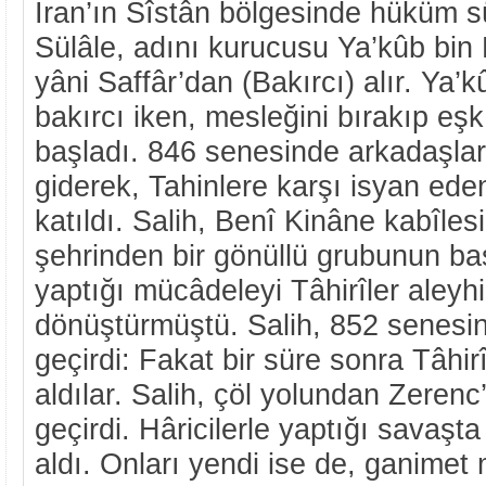
İran’ın Sîstân bölgesinde hüküm 
Sülâle, adını kurucusu Ya’kûb bin
yâni Saffâr’dan (Bakırcı) alır. Ya’
bakırcı iken, mesleğini bırakıp eş
başladı. 846 senesinde arkadaşları
giderek, Tahinlere karşı isyan ede
katıldı. Salih, Benî Kinâne kabîles
şehrinden bir gönüllü grubunun baş
yaptığı mücâdeleyi Tâhirîler aleyhi
dönüştürmüştü. Salih, 852 senesin
geçirdi: Fakat bir süre sonra Tâhirî
aldılar. Salih, çöl yolundan Zerenc’
geçirdi. Hâricilerle yaptığı savaşta
aldı. Onları yendi ise de, ganimet