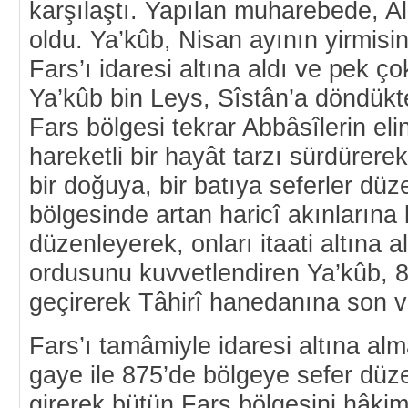
karşılaştı. Yapılan muharebede, A
oldu. Ya’kûb, Nisan ayının yirmisi
Fars’ı idaresi altına aldı ve pek ço
Ya’kûb bin Leys, Sîstân’a döndükte
Fars bölgesi tekrar Abbâsîlerin eli
hareketli bir hayât tarzı sürdürere
bir doğuya, bir batıya seferler dü
bölgesinde artan haricî akınlarına 
düzenleyerek, onları itaati altına al
ordusunu kuvvetlendiren Ya’kûb, 8
geçirerek Tâhirî hanedanına son v
Fars’ı tamâmiyle idaresi altına al
gaye ile 875’de bölgeye sefer dü
girerek bütün Fars bölgesini hâkimi