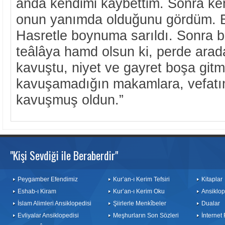
anda kendimi kaybettim. Sonra ke
onun yanımda olduğunu gördüm. B
Hasretle boynuma sarıldı. Sonra b
teâlâya hamd olsun ki, perde aradan
kavuştu, niyet ve gayret boşa git
kavuşamadığın makamlara, vefat
kavuşmuş oldun.”
"Kişi Sevdiği ile Beraberdir"
Peygamber Efendimiz
Kur’an-ı Kerim Tefsiri
Kitaplar
Eshab-ı Kiram
Kur’an-ı Kerim Oku
Ansiklop
İslam Alimleri Ansiklopedisi
Şiirlerle Menkîbeler
Dualar
Evliyalar Ansiklopedisi
Meşhurların Son Sözleri
İnternet