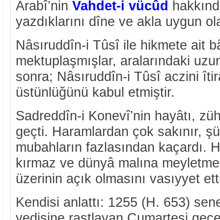
Arabî’nin
Vahdet-i vücûd
hakkında
yazdıklarını dîne ve akla uygun ola
Nâsıruddîn-i Tûsî ile hikmete ait 
mektuplaşmışlar, aralarındaki uz
sonra; Nâsıruddîn-i Tûsî aczini îti
üstünlüğünü kabul etmiştir.
Sadreddîn-i Konevî’nin hayâtı, züh
geçti. Haramlardan çok sakınır, ş
mubahların fazlasından kaçardı. H
kırmaz ve dünyâ malına meyletmez
üzerinin açık olmasını vasıyyet ett
Kendisi anlattı: 1255 (H. 653) sen
yedisine rastlayan Cumartesi gec