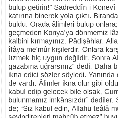
bulup getirin!” Sadreddîn-i Konevî
katırına binerek yola çıktı. Biranda
buldu. Orada âlimleri bulup onlara
geçmeden Konya’ya dönmemiz lâzı
kalbini kırmayınız. Pâdişâhlar, All
îfâya me’mûr kişilerdir. Onlara kar
üzmek hiç uygun değildir. Sonra Al
gazabına uğrarsınız” dedi. Daha b
ikna edici sözler söyledi. Yanında
de vardı. Âlimler ikna olur gibi oldul
kabul edip gelecek bile olsak, Cu
bulunmamız imkânsızdır” dediler. 
de; “Siz kabul edin, Allahü teâlâ 
sevindirenleri mahcûb etmez” buyurd