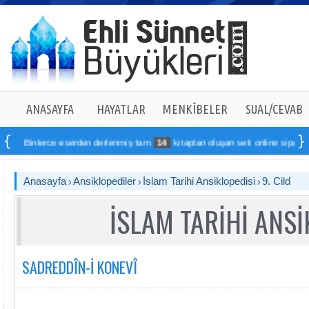
ANASAYFA
HAYATLAR
MENKÎBELER
SUAL/CEVAB
rce eserden derlenmiş tam
14
kitaptan oluşan seti online sipariş verebilirsin
Anasayfa
Ansiklopediler
İslam Tarihi Ansiklopedisi
9. Cild
İSLAM TARİHİ ANSİ
SADREDDÎN-İ KONEVÎ