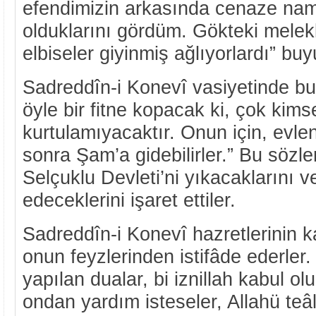
efendimizin arkasında cenaze nam
olduklarını gördüm. Gökteki melek
elbiseler giyinmiş ağlıyorlardı” buy
Sadreddîn-i Konevî vasiyetinde bu
öyle bir fitne kopacak ki, çok kim
kurtulamıyacaktır. Onun için, evl
sonra Şam’a gidebilirler.” Bu sözler
Selçuklu Devleti’ni yıkacaklarını 
edeceklerini işaret ettiler.
Sadreddîn-i Konevî hazretlerinin ka
onun feyzlerinden istifâde ederler
yapılan dualar, bi iznillah kabul olu
ondan yardım isteseler, Allahü teâl