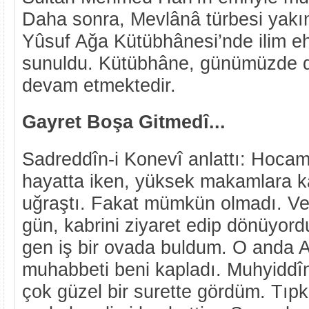
Daha sonra, Mevlânâ türbesi yakın
Yûsuf Ağa Kütübhânesi’nde ilim eh
sunuldu. Kütübhâne, günümüzde 
devam etmektedir.
Gayret Boşa Gitmedî...
Sadreddîn-i Konevî anlattı: Hocam
hayatta iken, yüksek makamlara 
uğraştı. Fakat mümkün olmadı. Vef
gün, kabrini ziyaret edip dönüyor
gen iş bir ovada buldum. O anda A
muhabbeti beni kapladı. Muhyiddîn
çok güzel bir surette gördüm. Tıpkı