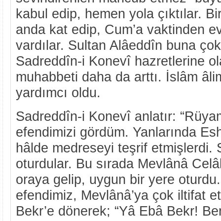
kabul edip, hemen yola çıktılar. Bi
anda kat edip, Cum’a vaktinden e
vardılar. Sultan Alâeddîn buna ç
Sadreddîn-i Konevî hazretlerine o
muhabbeti daha da arttı. İslâm âli
yardımcı oldu.
Sadreddîn-i Konevî anlatır: “Rüya
efendimizi gördüm. Yanlarında Es
hâlde medreseyi teşrif etmişlerdi.
oturdular. Bu sırada Mevlânâ Celâ
oraya gelip, uygun bir yere oturd
efendimiz, Mevlânâ’ya çok iltifat et
Bekr’e dönerek; “Yâ Ebâ Bekr! Ben