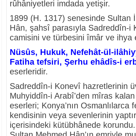
rûhâniyetleri imdada yetişir.
1899 (H. 1317) senesinde Sultan İ
Hân, şahsî parasıyla Sadreddîn-i K
camisini ve türbesini îmâr ve ihya e
Nüsûs, Hukuk, Nefehât-ül-ilâhiy
Fatiha tefsiri, Şerhu ehâdîs-i er
eserleridir.
Sadreddîn-i Konevî hazretlerinin 
Muhyiddîn-i Arabî’den mîras kalan 
eserleri; Konya’nın Osmanlılarca f
kendisinin veya sevenlerinin yaptır
içerisindeki kütübhânede korundu.
Sultan Mehmed Hân’ın emriyle muh