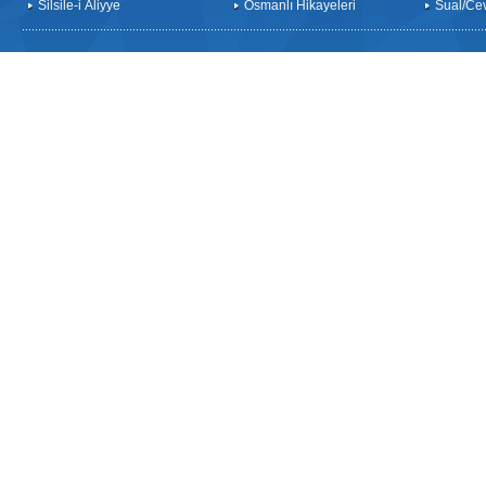
Silsile-i Âliyye
Osmanlı Hikayeleri
Sual/Ce