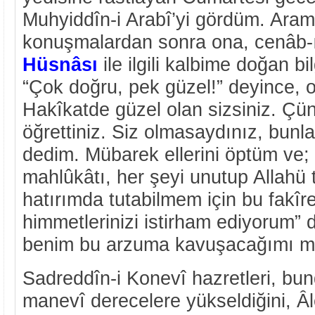
Muhyiddîn-i Arabî’yi gördüm. Ara
konuşmalardan sonra ona, cenâb-
Hüsnâsı
ile ilgili kalbime doğan bil
“Çok doğru, pek güzel!” deyince, 
Hakîkatde güzel olan sizsiniz. Çün
öğrettiniz. Siz olmasaydınız, bunla
dedim. Mübarek ellerini öptüm ve;
mahlûkâtı, her şeyi unutup Allahü 
hatırımda tutabilmem için bu fakîr
himmetlerinizi istirham ediyorum” 
benim bu arzuma kavuşacağımı mü
Sadreddîn-i Konevî hazretleri, bu
manevî derecelere yükseldiğini, Â