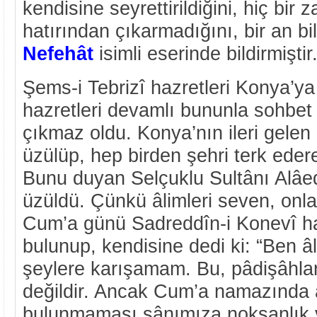
kendisine seyrettirildiğini, hiç bir
hatırından çıkarmadığını, bir an b
Nefehât
isimli eserinde bildirmiştir
Şems-i Tebrizî hazretleri Konya’y
hazretleri devamlı bununla sohbet 
çıkmaz oldu. Konya’nın ileri gelen 
üzülüp, hep birden şehri terk ederek
Bunu duyan Selçuklu Sultânı Alâ
üzüldü. Çünkü âlimleri seven, onlar
Cum’a günü Sadreddîn-i Konevî ha
bulunup, kendisine dedi ki: “Ben â
şeylere karışamam. Bu, pâdişâhlar
değildir. Ancak Cum’a namazında â
bulunmaması sânımıza noksanlık ve