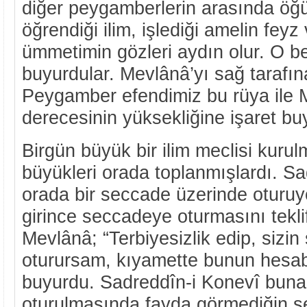
diğer peygamberlerin arasında ö
öğrendiği ilim, işlediği amelin feyz 
ümmetimin gözleri aydın olur. O 
buyurdular. Mevlânâ’yı sağ tarafına
Peygamber efendimiz bu rüya ile 
derecesinin yüksekliğine işaret bu
Birgün büyük bir ilim meclisi kuru
büyükleri orada toplanmışlardı. S
orada bir seccade üzerinde oturuy
girince seccadeye oturmasını tekli
Mevlânâ; “Terbiyesizlik edip, sizi
oturursam, kıyamette bunun hesabı
buyurdu. Sadreddîn-i Konevî buna 
oturulmasında fayda görmediğin s