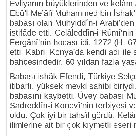
Evliyanın büyüklerinden ve kelâm â
Ebü’l-Me’âlî Muhammed bin İshak’d
babası olan Muhyiddîn-i Arabi’den
istifâde etti. Celâleddîn-i Rûmî’nin
Fergânî’nin hocası idi. 1272 (H. 6
etti. Kabri, Konya’da kendi adı ile
bahçesindedir. 60 yıldan fazla yaş
Babası ishâk Efendi, Türkiye Selç
itibarlı, yüksek mevki sahibi biriy
babasını kaybetti. Üvey babası Mu
Sadreddîn-i Konevî’nin terbiyesi 
oldu. Çok iyi bir tahsîl gördü. Kel
ilimlerine ait bir çok kıymetli eseri 