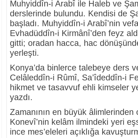
Muhyiddîn-i Arabî ile Haleb ve Şam
derslerinde bulundu. Kendisi de 
başladı. Muhyiddîn-i Arabî’nin vef
Evhadüddîn-i Kirmânî’den feyz ald
gitti; oradan hacca, hac dönüşünd
yerleşti.
Konya’da binlerce talebeye ders v
Celâleddîn-i Rûmî, Sa’îdeddîn-i Fe
hikmet ve tasavvuf ehli kimseler ye
yazdı.
Zamanının en büyük âlimlerinden 
Konevî’nin kelâm ilmindeki yeri eşs
ince mes’eleleri açıklığa kavuştur