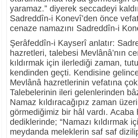
yaramaz.” diyerek seccadeyi kaldı
Sadreddîn-i Konevî’den önce vefat 
cenaze namazını Sadreddîn-i Konev
Şerâfeddîn-i Kayserî anlatır: Sadr
hazretleri, talebesi Mevlânâ’nın 
kıldırmak için ilerlediği zaman, tut
kendinden geçti. Kendisine gelince
Mevlânâ hazretlerinin vefatına ço
Talebelerinin ileri gelenlerinden bâ
Namaz kıldıracağıpız zaman üzeri
görmediğimiz bir hâl vardı. Acaba 
dediklerinde; “Namazı kıldırmak için
meydanda meleklerin saf saf dizil