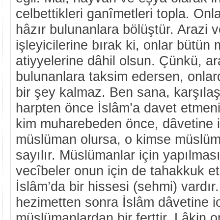
celbettikleri ganîmetleri topla. O
hâzır bulunanlara bölüştür. Arazi v
işleyicilerine bırak ki, onlar bütü
atiyyelerine dâhil olsun. Çünkü, ar
bulunanlara taksim edersen, onlar
bir şey kalmaz. Ben sana, karşılaşt
harpten önce İslâm’a davet etmen
kim muharebeden önce, dâvetine i
müslüman olursa, o kimse müslüma
sayılır. Müslümanlar için yapılmas
vecîbeler onun için de tahakkuk et
İslâm’da bir hissesi (sehmi) vardır
hezimetten sonra İslâm dâvetine i
müslümanlardan bir ferttir. Lâkin 