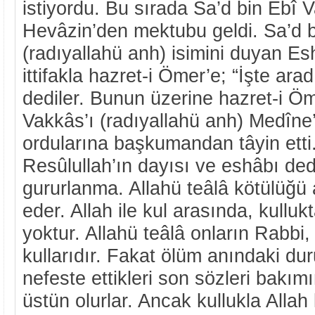
istiyordu. Bu sırada Sa’d bin Ebî 
Hevâzin’den mektubu geldi. Sa’d b
(radıyallahü anh) isimini duyan Es
ittifakla hazret-i Ömer’e; “İşte ara
dediler. Bunun üzerine hazret-i Öm
Vakkâs’ı (radıyallahü anh) Medîne
ordularına başkumandan tâyin etti
Resûlullah’ın dayısı ve eshâbı ded
gururlanma. Allahü teâlâ kötülüğü a
eder. Allah ile kul arasında, kullu
yoktur. Allahü teâlâ onların Rabbi,
kullarıdır. Fakat ölüm anındaki du
nefeste ettikleri son sözleri bakım
üstün olurlar. Ancak kullukla Allah 