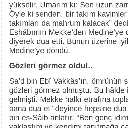
yükselir. Umarım ki: Sen uzun za
Öyle ki senden, bir takım kavimler
takımları da mahrum kalacak” dedi
Eshâbımın Mekke’den Medine’ye 
diyerek dua etti. Bunun üzerine iyil
Medine’ye döndü.
Gözleri görmez oldu!..
Sa’d bin Ebî Vakkâs’ın, ömrünün s
gözleri görmez olmuştu. Bu hâlde
gelmişti. Mekke halkı etrafına topl
bana dua et” deyince hepsine dua
bin es-Sâib anlatır: “Ben genç idim
yaklaştım ve kendimi tanıtmağa çal