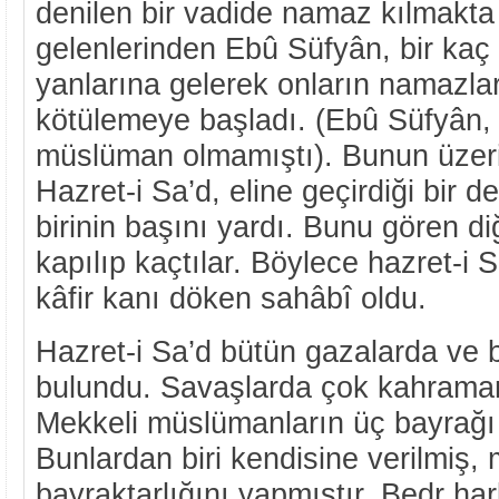
denilen bir vadide namaz kılmakta id
gelenlerinden Ebû Süfyân, bir kaç
yanlarına gelerek onların namazla
kötülemeye başladı. (Ebû Süfyân,
müslüman olmamıştı). Bunun üzerine
Hazret-i Sa’d, eline geçirdiği bir 
birinin başını yardı. Bunu gören d
kapılıp kaçtılar. Böylece hazret-i S
kâfir kanı döken sahâbî oldu.
Hazret-i Sa’d bütün gazalarda ve b
bulundu. Savaşlarda çok kahramanl
Mekkeli müslümanların üç bayrağı
Bunlardan biri kendisine verilmiş,
bayraktarlığını yapmıştır. Bedr ha