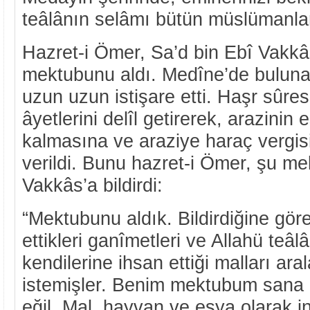
teâlânın selâmı bütün müslümanlar
Hazret-i Ömer, Sa’d bin Ebî Vakkâs
mektubunu aldı. Medîne’de buluna
uzun uzun istişare etti. Haşr sûres
âyetlerini delîl getirerek, arazinin 
kalmasına ve araziye haraç vergis
verildi. Bunu hazret-i Ömer, şu me
Vakkâs’a bildirdi:
“Mektubunu aldık. Bildirdiğine gör
ettikleri ganîmetleri ve Allahü teâl
kendilerine ihsan ettiği malları ar
istemişler. Benim mektubum sana 
eğil. Mal, hayvan ve eşya olarak i