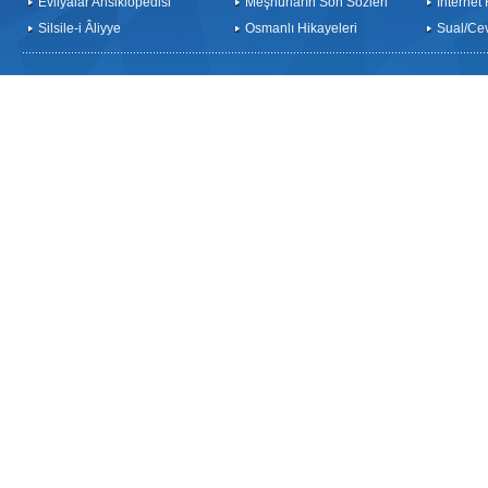
Evliyalar Ansiklopedisi
Meşhurların Son Sözleri
İnternet
Silsile-i Âliyye
Osmanlı Hikayeleri
Sual/Ce