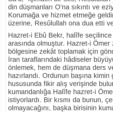
din düşmanları O’na sıkıntı ve eziy
Korumağa ve hizmet etmeğe geldi
üzerine, Resûlullah ona dua etti v
Hazret-i Ebû Bekr, halîfe seçilince 
arasında olmuştur. Hazret-i Ömer
bölgesine zekât toplamak için gönd
İran taraflarındaki hâdiseler büyü
önlemek, hem de düşmana ders ver
hazırlandı. Ordunun başına kimin g
hususunda fikir alış verişinde bulu
kumandanlığa Halîfe hazret-i Ömer’
istiyorlardı. Bir kısmı da bunun, çe
olmayacağını, başka birisinin kuma