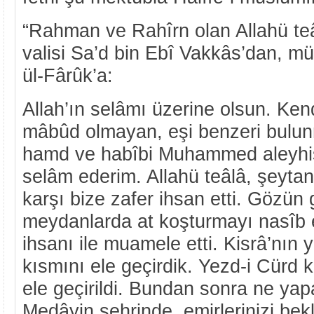
“Rahman ve Rahîrn olan Allahü teâ
valisi Sa’d bin Ebî Vakkâs’dan, mü
ül-Fârûk’a:
Allah’ın selâmı üzerine olsun. Ke
mâbûd olmayan, eşi benzeri bulun
hamd ve habîbi Muhammed aleyhi
selâm ederim. Allahü teâlâ, şeyta
karşı bize zafer ihsan etti. Gözün
meydanlarda at koşturmayı nasîb et
ihsanı ile muamele etti. Kisrâ’nın
kısmını ele geçirdik. Yezd-i Cürd ka
ele geçirildi. Bundan sonra ne y
Medâyin şehrinde, emirlerinizi bek