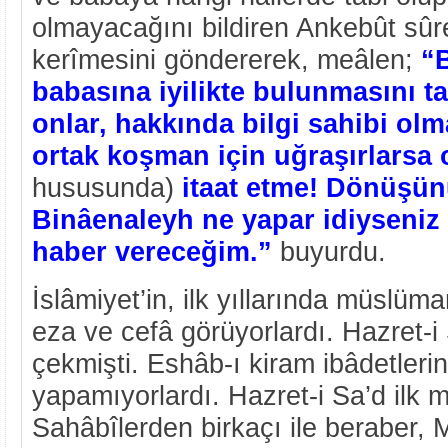
olmayacağını bildiren Ankebût sûre
kerîmesini göndererek, meâlen;
“B
babasına iyilikte bulunmasını ta
onlar, hakkında bilgi sahibi olm
ortak koşman için uğraşırlarsa 
hususunda)
itaat etme! Dönüşün
Binâenaleyh ne yapar idiyseniz
haber vereceğim.”
buyurdu.
İslâmiyet’in, ilk yıllarında müslüm
eza ve cefâ görüyorlardı. Hazret-i
çekmişti. Eshâb-ı kiram ibâdetleri
yapamıyorlardı. Hazret-i Sa’d ilk
Sahâbîlerden birkaçı ile beraber