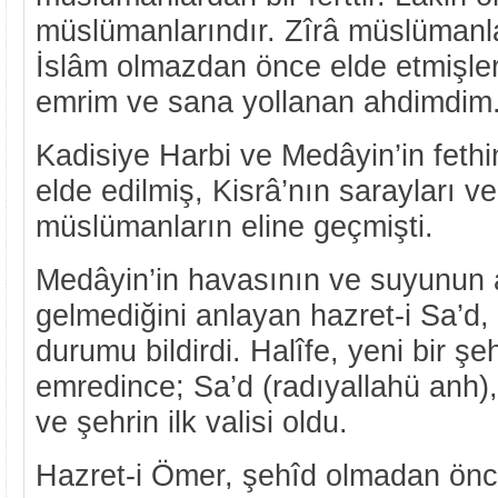
müslümanlarındır. Zîrâ müslümanla
İslâm olmazdan önce elde etmişler
emrim ve sana yollanan ahdimdim.
Kadisiye Harbi ve Medâyin’in feth
elde edilmiş, Kisrâ’nın sarayları ve
müslümanların eline geçmişti.
Medâyin’in havasının ve suyunun a
gelmediğini anlayan hazret-i Sa’d,
durumu bildirdi. Halîfe, yeni bir şeh
emredince; Sa’d (radıyallahü anh),
ve şehrin ilk valisi oldu.
Hazret-i Ömer, şehîd olmadan önc