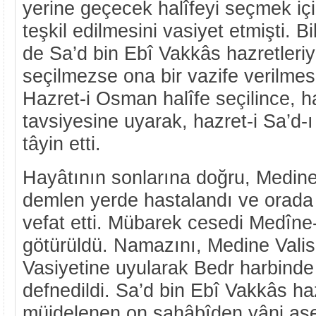
yerine geçecek halîfeyi seçmek için 
teşkil edilmesini vasiyet etmişti. Bild
de Sa’d bin Ebî Vakkâs hazretleriy
seçilmezse ona bir vazife verilmesi
Hazret-i Osman halîfe seçilince, h
tavsiyesine uyarak, hazret-i Sa’d-ı 
tâyin etti.
Hayâtının sonlarına doğru, Medine
demlen yerde hastalandı ve orada 
vefat etti. Mübarek cesedi Medîn
götürüldü. Namazını, Medine Valisi
Vasiyetine uyularak Bedr harbinde g
defnedildi. Sa’d bin Ebî Vakkâs haz
müjdelenen on sahâbîden yâni aş