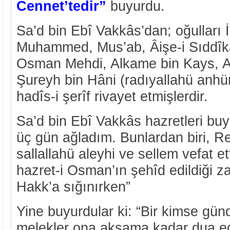
Cennet’tedir”
buyurdu.
Sa’d bin Ebî Vakkâs’dan; oğulları 
Muhammed, Mus’ab, Âişe-i Sıddîka
Osman Mehdi, Alkame bin Kays, A
Şureyh bin Hâni (radıyallahü anhü
hadîs-i şerîf rivayet etmişlerdir.
Sa’d bin Ebî Vakkâs hazretleri bu
üç gün ağladım. Bunlardan biri, Re
sallallahü aleyhi ve sellem vefat et
hazret-i Osman’ın şehîd edildiği 
Hakk’a sığınırken”
Yine buyurdular ki: “Bir kimse gün
melekler ona akşama kadar dua e