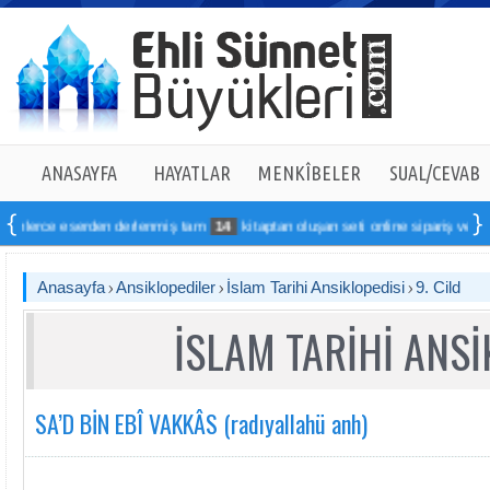
ANASAYFA
HAYATLAR
MENKÎBELER
SUAL/CEVAB
erden derlenmiş tam
14
kitaptan oluşan seti online sipariş verebilirsiniz
Anasayfa
Ansiklopediler
İslam Tarihi Ansiklopedisi
9. Cild
İSLAM TARİHİ ANSİ
SA’D BİN EBÎ VAKKÂS (radıyallahü anh)