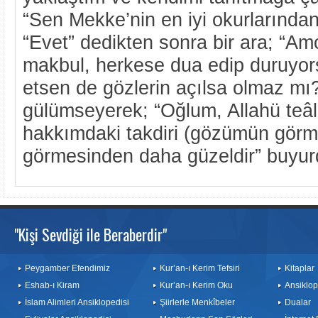
“Sen Mekke’nin en iyi okurlarından 
“Evet” dedikten sonra bir ara; “A
makbul, herkese dua edip duruyors
etsen de gözlerin açılsa olmaz mı
gülümseyerek; “Oğlum, Allahü teâ
hakkımdaki takdiri (gözümün gör
görmesinden daha güzeldir” buyur
"Kişi Sevdiği ile Beraberdir"
Peygamber Efendimiz
Kur’an-ı Kerim Tefsiri
Kitaplar
Eshab-ı Kiram
Kur’an-ı Kerim Oku
Ansiklop
İslam Alimleri Ansiklopedisi
Şiirlerle Menkîbeler
Dualar