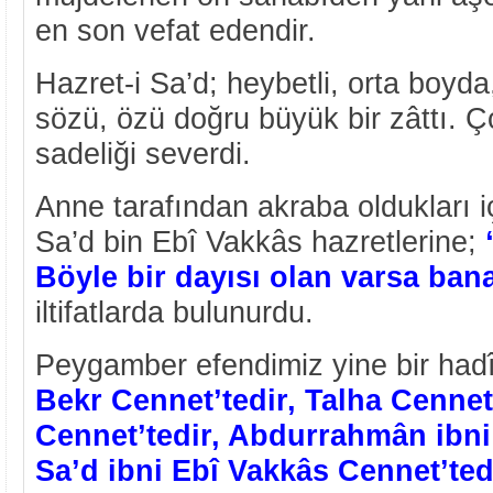
en son vefat edendir.
Hazret-i Sa’d; heybetli, orta boyda
sözü, özü doğru büyük bir zâttı. Ç
sadeliği severdi.
Anne tarafından akraba oldukları 
Sa’d bin Ebî Vakkâs hazretlerine;
Böyle bir dayısı olan varsa ban
iltifatlarda bulunurdu.
Peygamber efendimiz yine bir hadîs
Bekr Cennet’tedir, Talha Cennet
Cennet’tedir, Abdurrahmân ibni 
Sa’d ibni Ebî Vakkâs Cennet’tedi