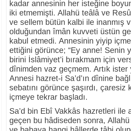
kadar annesinin her isteğine boyun
iki etmemişti. Allahü teâlâ ve Resû
ve sellem bütün kalbi ile inanmış
olduğundan îmân kuvveti üstün geld
kabul etmedi. Annesinin yiyip içme
ettiğini görünce; “Ey anne! Senin 
birini İslâmiyet’i bırakmam için ve
dînimden vaz geçmem. Artık ister y
Annesi hazret-i Sa’d’ın dînine bağl
sebatını görünce şaşırdı, çaresiz
içmeye tekrar başladı.
Sa’d bin Ebî Vakkâs hazretleri ile
geçen bu hâdiseden sonra, Allahü
ve babaya hangi hâllerde tâbi olup