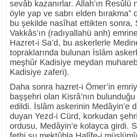
sevâb kazanırlar. Allah’ın Resûlü 
öyle yap ve sabrı elden bırakma” 
bu şekilde nasîhat ettikten sonra, 
Vakkâs’ın (radıyallahü anh) emrine
Hazret-i Sa’d, bu askerlerle Medine
topraklarında bulunan İslâm askerle
meşhûr Kadisiye meydan muharebe
Kadisiye zaferi).
Daha sonra hazret-i Ömer’in emriy
başşehri olan Kisrâ’nın bulunduğu
edildi. İslâm askerinin Medâyin’e
duyan Yezd-i Cürd, korkudan şehri 
ordusu, Medâyin’e kolayca girdi. 
fethi şu mektûbla Halîfe-i müslümîn