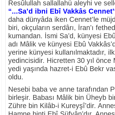
Resûlullah sallallahü aleyhi ve sel
“...Sa’d ibni Ebî Vakkâs Cennet’t
daha dünyâda iken Cennet’le müjd
biri, okçuların serdârı, İran’ı fet
kumandan. İsmi Sa’d, künyesi Ebû
adı Mâlik ve künyesi Ebû Vakkâs’d
yerine künyesi kullanılmaktadır, i
yedincisidir. Hicretten 30 yıl önc
yedi yaşında hazret-i Ebû Bekr v
oldu.
Nesebi baba ve anne tarafından 
birleşir. Babası Mâlik bin Üheyb b
Zühre bin Kilâb-i Kureyşî’dir. Ann
Hamne binti Ebî Süfyân’dır. Anne