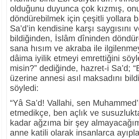
olduğunu duyunca çok kızmış, onu
döndürebilmek için çeşitli yollara
Sa’d’in kendisine karşı saygısını v
bildiğinden, İslâm dîninden döndüre
sana hısım ve akraba ile ilgilenm
dâima iyilik etmeyi emrettiğini söy
misin?” dediğinde, hazret-i Sa’d; 
üzerine annesi asıl maksadını bild
söyledi:
“Yâ Sa’d! Vallahi, sen Muhammed’in
etmedikçe, ben açlık ve susuzlukt
kadar ağzıma bir şey almayacağı
anne katili olarak insanlarca ayıp