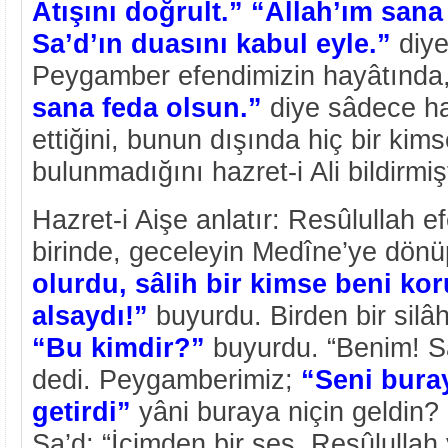
Atışını doğrult.” “Allah’ım sana
Sa’d’ın duasını kabul eyle.”
diye
Peygamber efendimizin hayâtında
sana feda olsun.”
diye sâdece haz
ettiğini, bunun dışında hiç bir ki
bulunmadığını hazret-i Ali bildirmişt
Hazret-i Aişe anlatır: Resûlullah e
birinde, geceleyin Medîne’ye dönü
olurdu, sâlih bir kimse beni ko
alsaydı!”
buyurdu. Birden bir silâh
“Bu kimdir?”
buyurdu. “Benim! S
dedi. Peygamberimiz;
“Seni bura
getirdi”
yâni buraya niçin geldin?
Sa’d; “İçimden bir ses, Resûlullah 