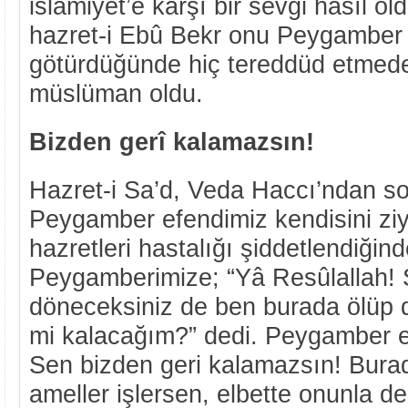
islâmiyet’e karşı bir sevgi hâsıl o
hazret-i Ebû Bekr onu Peygamber
götürdüğünde hiç tereddüd etmed
müslüman oldu.
Bizden gerî kalamazsın!
Hazret-i Sa’d, Veda Haccı’ndan s
Peygamber efendimiz kendisini ziy
hazretleri hastalığı şiddetlendiğin
Peygamberimize; “Yâ Resûlallah! 
döneceksiniz de ben burada ölüp 
mi kalacağım?” dedi. Peygamber e
Sen bizden geri kalamazsın! Burad
ameller işlersen, elbette onunla d