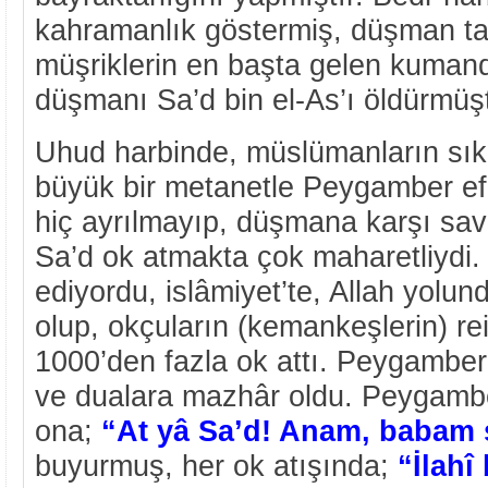
kahramanlık göstermiş, düşman ta
müşriklerin en başta gelen kumand
düşmanı Sa’d bin el-As’ı öldürmüşt
Uhud harbinde, müslümanların sık
büyük bir metanetle Peygamber ef
hiç ayrılmayıp, düşmana karşı sava
Sa’d ok atmakta çok maharetliydi. 
ediyordu, islâmiyet’te, Allah yolun
olup, okçuların (kemankeşlerin) re
1000’den fazla ok attı. Peygamberim
ve dualara mazhâr oldu. Peygambe
ona;
“At yâ Sa’d! Anam, babam 
buyurmuş, her ok atışında;
“İlahî