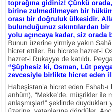
toprağına gidiniz! Çünkü orada,
birine zulmedilmeyen bir hükü
orası bir doğruluk ülkesidir. All
bulunduğunuz sıkıntılardan bir 
yolu açıncaya kadar, siz orada
Bunun üzerine yirmiye yakın Sahâ
hicret ettiler. Bu hicrete hazret-i
hazret-i Rukayye de katıldı. Peyg
“Şüphesiz ki, Osman, Lût pey
zevcesiyle birlikte hicret eden i
Habeşistan’a hicret eden Eshab-ı 
anhüm), “Mekke’de, müşrikler ile
anlaşmışlar!” şeklinde duydukları y
üzerine, vatanlarına döndüler. Anc