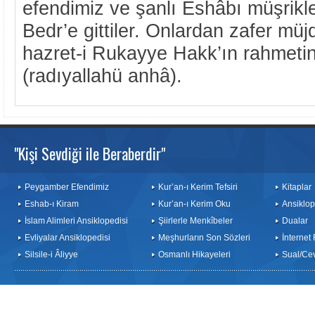
efendimiz ve şanlı Eshâbı müşrikl
Bedr’e gittiler. Onlardan zafer müj
hazret-i Rukayye Hakk’ın rahmeti
(radıyallahü anhâ).
"Kişi Sevdiği ile Beraberdir"
Peygamber Efendimiz
Kur’an-ı Kerim Tefsiri
Kitaplar
Eshab-ı Kiram
Kur’an-ı Kerim Oku
Ansiklop
İslam Alimleri Ansiklopedisi
Şiirlerle Menkîbeler
Dualar
Evliyalar Ansiklopedisi
Meşhurların Son Sözleri
İnternet
Silsile-i Âliyye
Osmanlı Hikayeleri
Sual/Ce