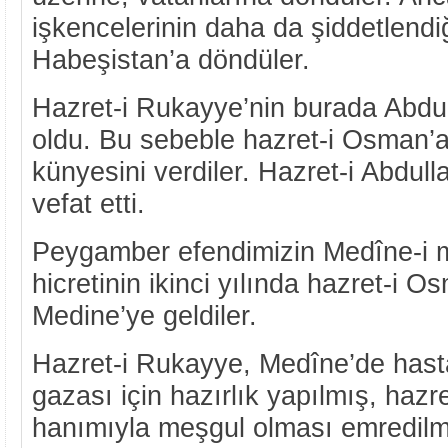
işkencelerinin daha da şiddetlendi
Habeşistan’a döndüler.
Hazret-i Rukayye’nin burada Abdul
oldu. Bu sebeble hazret-i Osman’
künyesini verdiler. Hazret-i Abdull
vefat etti.
Peygamber efendimizin Medîne-i
hicretinin ikinci yılında hazret-i 
Medine’ye geldiler.
Hazret-i Rukayye, Medîne’de hast
gazası için hazırlık yapılmış, hazr
hanımıyla meşgul olması emredilm