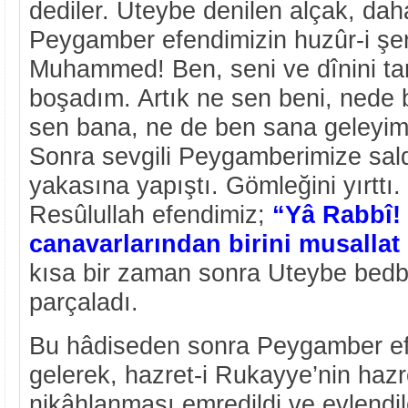
dediler. Uteybe denilen alçak, daha
Peygamber efendimizin huzûr-i şerî
Muhammed! Ben, seni ve dînini ta
boşadım. Artık ne sen beni, nede
sen bana, ne de ben sana geleyim!.
Sonra sevgili Peygamberimize sal
yakasına yapıştı. Gömleğini yırttı
Resûlullah efendimiz;
“Yâ Rabbî!
canavarlarından birini musallat 
kısa bir zaman sonra Uteybe bedb
parçaladı.
Bu hâdiseden sonra Peygamber e
gelerek, hazret-i Rukayye’nin hazr
nikâhlanması emredildi ve evlendil