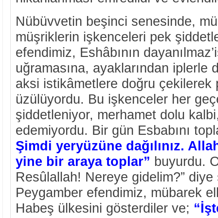
Nübüvvetin beşinci senesinde, mü
müşriklerin işkenceleri pek şiddet
efendimiz, Eshâbının dayanılmaz’
uğramasına, ayaklarından iplerle 
aksi istikâmetlere doğru çekilerek
üzülüyordu. Bu işkenceler her ge
şiddetleniyor, merhamet dolu kalb
edemiyordu. Bir gün Esbabını topla
Şimdi yeryüzüne dağılınız. Allah
yine bir araya toplar”
buyurdu. O
Resûlallah! Nereye gidelim?” diye s
Peygamber efendimiz, mübarek elle
Habeş ülkesini gösterdiler ve;
“İş