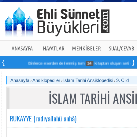
ANASAYFA
HAYATLAR
MENKÎBELER
SUAL/CEVAB
Binlerce eserden derlenmiş tam
14
kitaptan oluşan seti online sipa
Anasayfa
Ansiklopediler
İslam Tarihi Ansiklopedisi
9. Cild
İSLAM TARİHİ ANSİ
RUKAYYE (radıyallahü anhâ)