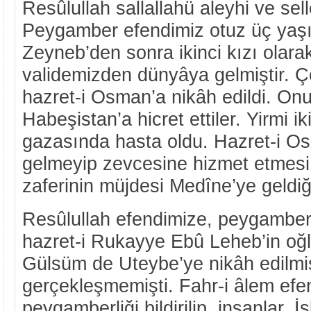
Resûlullah sallallahü aleyhi ve sel
Peygamber efendimiz otuz üç yaşın
Zeyneb’den sonra ikinci kızı olara
validemizden dünyâya gelmiştir. Ço
hazret-i Osman’a nikâh edildi. Onun
Habeşistan’a hicret ettiler. Yirmi i
gazasında hasta oldu. Hazret-i O
gelmeyip zevcesine hizmet etmesi
zaferinin müjdesi Medîne’ye geldiğ
Resûlullah efendimize, peygamberl
hazret-i Rukayye Ebû Leheb’in o
Gülsüm de Uteybe’ye nikâh edilmiş,
gerçekleşmemişti. Fahr-i âlem efe
peygamberliği bildirilip, insanlar, 