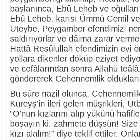
başlanınca, Ebû Leheb ve oğulları
Ebû Leheb, karısı Ümmü Cemil ve o
Uteybe, Peygamber efendimizi ner
saldırıyorlar ve dâima zarar vermey
Hattâ Resûlullah efendimizin evi 
yollara dikenler döküp eziyet ediyo
ve cefâlarından sonra Allahü teâlâ
göndererek Cehennemlik olduklarını
Bu sûre nazil olunca, Cehennemlik
Kureyş’in ileri gelen müşrikleri, U
“O’nun kızlarını alıp yükünü hafiflet
boşayın ki, zahmete düşsün! Size 
kızı alalım!” diye teklif ettiler. On