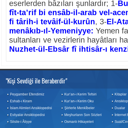
eserlerden bâzıları şunlardır; 1-
Bu
fît-ta’rif bi
ensâb-il-arab vel-ac
fi târih-i tevâif-ül-kurûn
, 3-
El-At
menâkıb-ıl-Yemeniyye:
Yemen faki
sultanları ve vezirlerin hayâtları h
Nuzhet-ül-Ebsâr fî
ihtisâr-ı kenz
"Kişi Sevdiği ile Beraberdir"
Peygamber Efendimiz
Kur’an-ı Kerim Tefsiri
Kitaplar
Eshab-ı Kiram
Kur’an-ı Kerim Oku
Ansiklop
İslam Alimleri Ansiklopedisi
Şiirlerle Menkîbeler
Dualar
Evliyalar Ansiklopedisi
Meşhurların Son Sözleri
İnternet
Silsile-i Âliyye
Osmanlı Hikayeleri
Sual/Ce