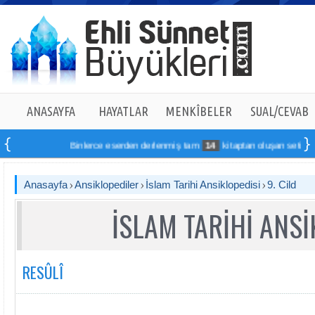
ANASAYFA
HAYATLAR
MENKÎBELER
SUAL/CEVAB
Binlerce eserden derlenmiş tam
14
kitaptan oluşan seti online 
Anasayfa
Ansiklopediler
İslam Tarihi Ansiklopedisi
9. Cild
İSLAM TARİHİ ANSİ
RESÛLÎ