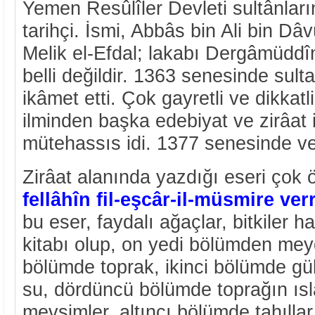
Yemen Resûlîler Devleti sultânlar
tarihçi. İsmi, Abbâs bin Ali bin Dâ
Melik el-Efdal; lakabı Dergâmüddîn
belli değildir. 1363 senesinde sult
ikâmet etti. Çok gayretli ve dikkatli 
ilminden başka edebiyat ve zirâat 
mütehassıs idi. 1377 senesinde vef
Zirâat alanında yazdığı eseri çok 
fellâhîn fil-eşcâr-il-müsmire ve
bu eser, faydalı ağaçlar, bitkiler ha
kitabı olup, on yedi bölümden meyd
bölümde toprak, ikinci bölümde g
su, dördüncü bölümde toprağın ısl
mevsimler, altıncı bölümde tahılla