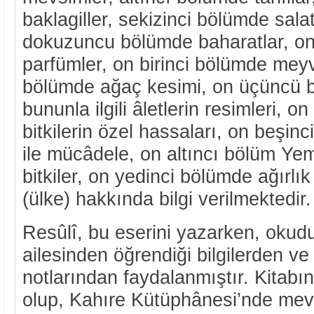
baklagiller, sekizinci bölümde salata
dokuzuncu bölümde baharatlar, o
parfümler, on birinci bölümde meyv
bölümde ağaç kesimi, on üçüncü 
bununla ilgili âletlerin resimleri, 
bitkilerin özel hassaları, on beşinci
ile mücâdele, on altıncı bölüm Yem
bitkiler, on yedinci bölümde ağırlık 
(ülke) hakkında bilgi verilmektedir.
Resûlî, bu eserini yazarken, okud
ailesinden öğrendiği bilgilerden v
notlarından faydalanmıştır. Kitabın o
olup, Kahıre Kütüphânesi’nde mevc