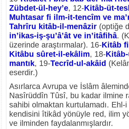
Zübdet-ül-hey’e
, 12-
Kitâb-üt-te
Muhtasar fi ilm-it-tencîm ve ma’r
Tahrîru kitâb-il-menâzir
(optiğe d
in’ikas-iş-şu’â’ât ve in’itâfihâ
. (
üzerinde araştırmalar). 16-
Kitâb f
Kitâbu sûret-il-ekâlim
, 18-
Kitâb-ü
mantık
, 19-
Tecrîd-ul-akâid
(Kelâm 
eserdir.)
Asırlarca Avrupa ve İslâm âleminde 
Nasîrüddîn Tûsî, bu kadar ilmine 
sahibi olmaktan kurtulamadı. Ehl-i 
kendisini îtikâd yönüyle red, ilim y
ve ilminden faydalanmışlardır.