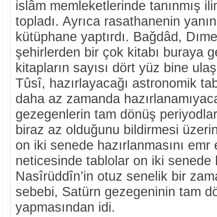
islâm memleketlerinde tanınmış il
topladı. Ayrıca rasathanenin yanı
kütüphane yaptırdı. Bağdâd, Dıme
şehirlerden bir çok kitabı buraya g
kitapların sayısı dört yüz bine ula
Tûsî, hazırlayacağı astronomik ta
daha az zamanda hazırlanamıyaca
gezegenlerin tam dönüş periyodla
biraz az olduğunu bildirmesi üzeri
on iki senede hazırlanmasını emr e
neticesinde tablolar on iki senede 
Nasîrüddîn’in otuz senelik bir za
sebebi, Satürn gezegeninin tam 
yapmasından idi.