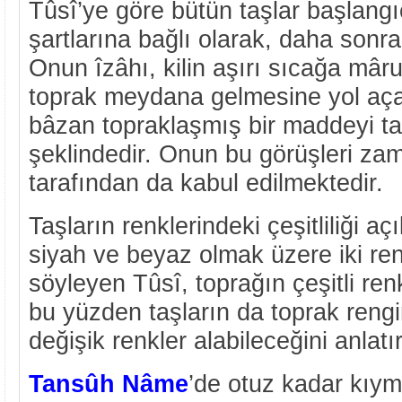
Tûsî’ye göre bütün taşlar başlangıç
şartlarına bağlı olarak, daha sonra
Onun îzâhı, kilin aşırı sıcağa mâr
toprak meydana gelmesine yol açac
bâzan topraklaşmış bir maddeyi ta
şeklindedir. Onun bu görüşleri zam
tarafından da kabul edilmektedir.
Taşların renklerindeki çeşitliliği a
siyah ve beyaz olmak üzere iki re
söyleyen Tûsî, toprağın çeşitli ren
bu yüzden taşların da toprak rengi
değişik renkler alabileceğini anlatır
Tansûh Nâme
’de otuz kadar kıyme