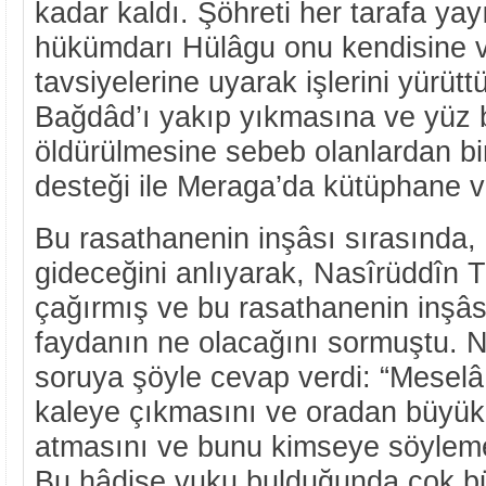
kadar kaldı. Şöhreti her tarafa yay
hükümdarı Hülâgu onu kendisine ve
tavsiyelerine uyarak işlerini yürüt
Bağdâd’ı yakıp yıkmasına ve yüz 
öldürülmesine sebeb olanlardan bi
desteği ile Meraga’da kütüphane 
Bu rasathanenin inşâsı sırasında,
gideceğini anlıyarak, Nasîrüddîn T
çağırmış ve bu rasathanenin inşâsı
faydanın ne olacağını sormuştu. N
soruya şöyle cevap verdi: “Meselâ,
kaleye çıkmasını ve oradan büyük 
atmasını ve bunu kimseye söylem
Bu hâdise vuku bulduğunda çok bü