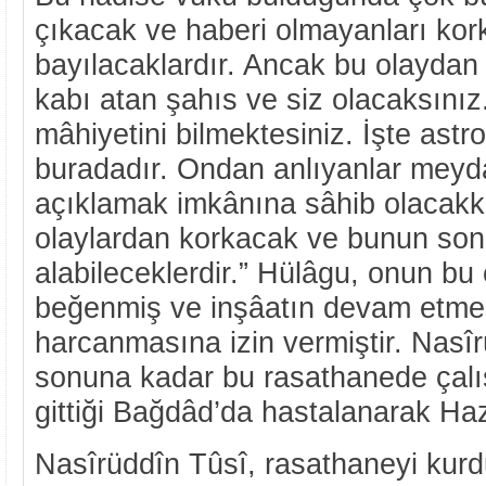
çıkacak ve haberi olmayanları kor
bayılacaklardır. Ancak bu olaydan
kabı atan şahıs ve siz olacaksınız
mâhiyetini bilmektesiniz. İşte ast
buradadır. Ondan anlıyanlar meyda
açıklamak imkânına sâhib olacakk
olaylardan korkacak ve bunun sonu
alabileceklerdir.” Hülâgu, onun bu
beğenmiş ve inşâatın devam etmesi
harcanmasına izin vermiştir. Nasî
sonuna kadar bu rasathanede çalı
gittiği Bağdâd’da hastalanarak Haz
Nasîrüddîn Tûsî, rasathaneyi kurdu