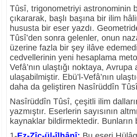
Tûsî, trigonometriyi astronominin b
çıkararak, başlı başına bir ilim hâl
hususta bir eser yazdı. Geometrid
Tûsî’den sonra gelenler, onun naza
üzerine fazla bir şey ilâve edemedi
cedvellerinin yeni hesaplama metod
Vefâ’nın ulaştığı noktaya, Avrupa 
ulaşabilmiştir. Ebü’l-Vefâ’nın ulaş
daha da geliştiren Nasîrüddîn Tûsî
Nasîrüddîn Tûsî, çeşitli ilim dalları
yazmıştır. Eserlerin sayısının altm
kaynaklar bildirmektedir. Bunların b
1-
Ez-Zîc-ül-îlhânî:
Bu eseri Hülâg