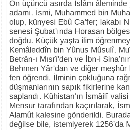
On üçüncü asırda İslâm âleminde 
adamı. İsmi, Muhammed bin Muh
olup, künyesi Ebû Ca’fer; lakabı N
senesi Şubat’ında Horasan bölges
doğdu. Küçük yaşta ilim öğrenmey
Kemâleddîn bin Yûnus Mûsulî, Muî
Betrân-ı Mısrî’den ve İbn-i Sina’nı
Behmen Yâr’dan ve diğer meşhûr bi
fen öğrendi. İlminin çokluğuna ra
düşmanlarının sapık fikirlerine kan
saplandı. Kûhistan’ın İsmâilî vali
Mensur tarafından kaçırılarak, İsmâ
Alamût kalesine gönderildi. Bura
değilse bile, istemiyerek 1256’da M