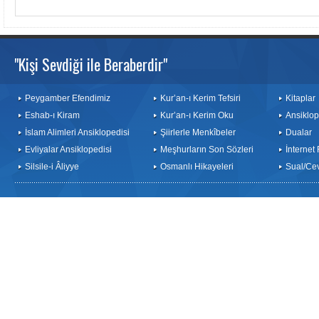
"Kişi Sevdiği ile Beraberdir"
Peygamber Efendimiz
Kur’an-ı Kerim Tefsiri
Kitaplar
Eshab-ı Kiram
Kur’an-ı Kerim Oku
Ansiklop
İslam Alimleri Ansiklopedisi
Şiirlerle Menkîbeler
Dualar
Evliyalar Ansiklopedisi
Meşhurların Son Sözleri
İnternet
Silsile-i Âliyye
Osmanlı Hikayeleri
Sual/Ce