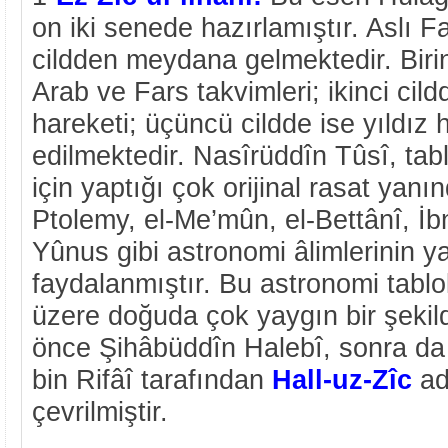
on iki senede hazırlamıştır. Aslı F
cildden meydana gelmektedir. Birin
Arab ve Fars takvimleri; ikinci cil
hareketi; üçüncü cildde ise yıldız 
edilmektedir. Nasîrüddîn Tûsî, tab
için yaptığı çok orijinal rasat yan
Ptolemy, el-Me’mûn, el-Bettânî, İbn
Yûnus gibi astronomi âlimlerinin y
faydalanmıştır. Bu astronomi tablo
üzere doğuda çok yaygın bir şekilde
önce Şihâbüddîn Halebî, sonra da
bin Rifâî tarafından
Hall-uz-Zîc
ad
çevrilmiştir.