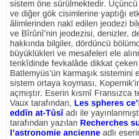
sistem öne sürülmektedir. Üçüncü
ve diğer gök cisimlerine yaptığı et
âlimlerinden nakl edilen jeodezi bil
ve Bîrûnî’nin jeodezisi, denizler, d
hakkında bilgiler, dördüncü bölüm
büyüklükleri ve mesafeleri ele alın
tenkîdinde fevkalâde dikkat çeken
Batlemyüs’ün karmaşık sistemini el
sistem ortaya koyması, Kopernik’i
açmıştır. Eserin kısmî Fransızca
Vaux tarafından,
Les spheres ce’
eddîn at-Tûsî
adı ile yayınlanmışt
tarafından yazılan
Recherches sur
l’astronomie ancienne
adlı eseri