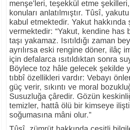
menşe’leri, teşekkül etme şekilleri, 
konuları anlatılmıştır. Tûsî, yakutu
kabul etmektedir. Yakut hakkında şu
vermektedir: “Yakut, kendine has b
taşı yakamaz. Isıtıldığı zaman bey
ayrılırsa eski rengine döner, ilâç i
için defalarca ısıtıldıktan sonra su
Böylece toz hâle gelecek şekilde 
tıbbî özellikleri vardır: Vebayı önl
güç verir, sıkıntı ve moral bozuklu
Susuzluğa çâredir. Gözün keskinliği
temizler, hattâ ölü bir kimseye ilişt
soğumasına mâni olur.”
Tûsî, zümrüt hakkında çeşitli bilgi