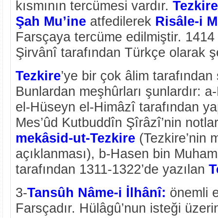
kısmının tercümesi vardır.
Tezkire
Şah Mu’ine
atfedilerek
Risâle-i 
Farsçaya tercüme edilmiştir. 1414
Şirvânî tarafından Türkçe olarak şe
Tezkire
’ye bir çok âlim tarafından 
Bunlardan meşhûrları şunlardır: a
el-Hüseyn el-Himâzî tarafından y
Mes’ûd Kutbuddîn Şîrâzî’nin notla
mekâsid-ut-Tezkire
(Tezkire’nin 
açıklanması), b-Hasen bin Muham
tarafından 1311-1322’de yazılan
T
3-
Tansûh Nâme-i İlhânî:
önemli e
Farsçadır. Hülâgû’nun isteği üzeri