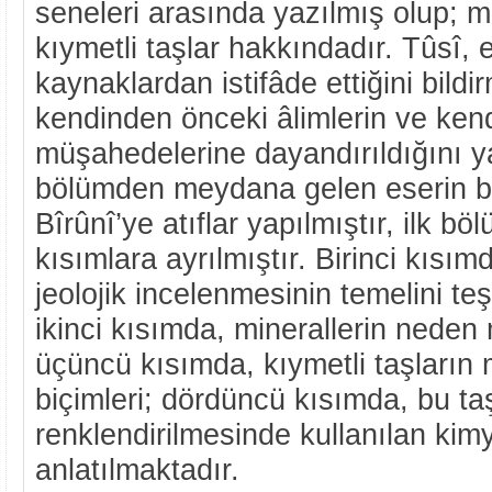
seneleri arasında yazılmış olup; min
kıymetli taşlar hakkındadır. Tûsî, 
kaynaklardan istifâde ettiğini bil
kendinden önceki âlimlerin ve kend
müşahedelerine dayandırıldığını y
bölümden meydana gelen eserin bi
Bîrûnî’ye atıflar yapılmıştır, ilk b
kısımlara ayrılmıştır. Birinci kısımd
jeolojik incelenmesinin temelini te
ikinci kısımda, minerallerin neden
üçüncü kısımda, kıymetli taşların 
biçimleri; dördüncü kısımda, bu ta
renklendirilmesinde kullanılan kim
anlatılmaktadır.