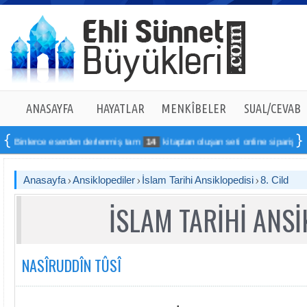
ANASAYFA
HAYATLAR
MENKÎBELER
SUAL/CEVAB
 eserden derlenmiş tam
14
kitaptan oluşan seti online sipariş verebilirsiniz
Anasayfa
Ansiklopediler
İslam Tarihi Ansiklopedisi
8. Cild
İSLAM TARİHİ ANSİ
NASÎRUDDÎN TÛSÎ