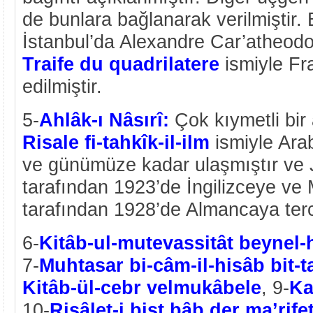
de bunlara bağlanarak verilmiştir
İstanbul’da Alexandre Car’atheodo
Traife du quadrilatere
ismiyle Fr
edilmiştir.
5-
Ahlâk-ı Nâsırî:
Çok kıymetli bir 
Risale fi-tahkîk-il-ilm
ismiyle Ara
ve günümüze kadar ulaşmıştır ve
tarafından 1923’de İngilizceye ve
tarafından 1928’de Almancaya terc
6-
Kitâb-ul-mutevassitât beynel-
7-
Muhtasar
bi-câm-il-hisâb bit-t
Kitâb-ül-cebr velmukâbele
, 9-
Ka
10-
Risâlet-i bist bâb der ma’rife