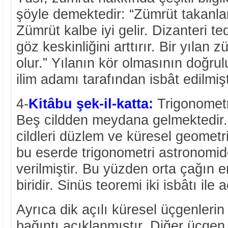
şöyle demektedir: “Zümrüt takanla
Zümrüt kalbe iyi gelir. Dizanteri ted
göz keskinliğini arttırır. Bir yılan
olur.” Yılanın kör olmasının doğrulu
ilim adamı tarafından isbât edilmişt
4-
Kitâbu şek-il-katta:
Trigonometri 
Beş cildden meydana gelmektedir
cildleri düzlem ve küresel geometri
bu eserde trigonometri astronomid
verilmiştir. Bu yüzden orta çağın 
biridir. Sinüs teoremi iki isbâtı ile a
Ayrıca dik açılı küresel üçgenlerin
bağıntı açıklanmıştır. Diğer üçgen