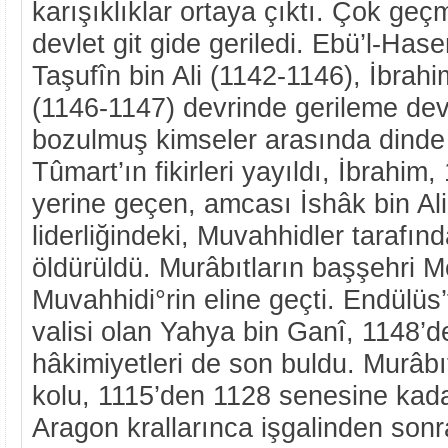
karışıklıklar ortaya çıktı. Çok geç
devlet git gide geriledi. Ebü’l-Hase
Taşufîn bin Ali (1142-1146), İbrahi
(1146-1147) devrinde gerileme deva
bozulmuş kimseler arasında dinde 
Tûmart’ın fikirleri yayıldı, İbrahim
yerine geçen, amcası İshâk bin Ali
liderliğindeki, Muvahhidler tarafı
öldürüldü. Murâbıtların başşehri M
Muvahhidi°rin eline geçti. Endülüs
valisi olan Yahya bin Ganî, 1148’d
hâkimiyetleri de son buldu. Murâbı
kolu, 1115’den 1128 senesine kada
Aragon krallarınca işgalinden sonr