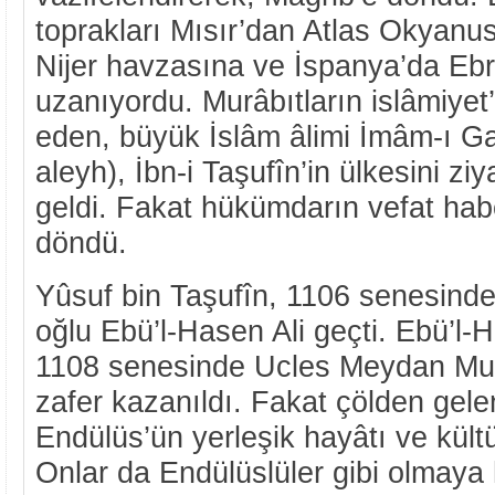
toprakları Mısır’dan Atlas Okyanu
Nijer havzasına ve İspanya’da Ebr
uzanıyordu. Murâbıtların islâmiyet’
eden, büyük İslâm âlimi İmâm-ı Ga
aleyh), İbn-i Taşufîn’in ülkesini ziy
geldi. Fakat hükümdarın vefat habe
döndü.
Yûsuf bin Taşufîn, 1106 senesinde
oğlu Ebü’l-Hasen Ali geçti. Ebü’l-
1108 senesinde Ucles Meydan Mu
zafer kazanıldı. Fakat çölden gele
Endülüs’ün yerleşik hayâtı ve kültür
Onlar da Endülüslüler gibi olmaya 