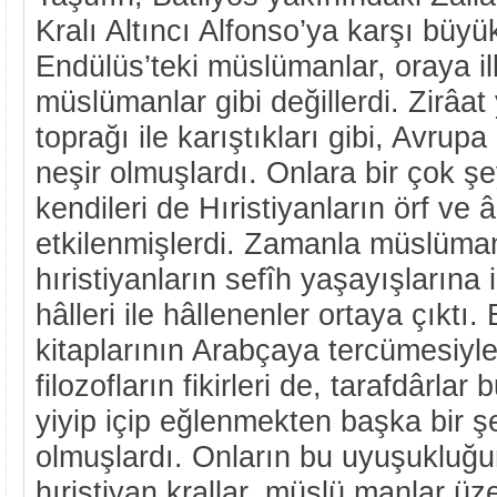
Kralı Altıncı Alfonso’ya karşı büyü
Endülüs’teki müslümanlar, oraya i
müslümanlar gibi değillerdi. Zirâa
toprağı ile karıştıkları gibi, Avrupa
neşir olmuşlardı. Onlara bir çok şeyi
kendileri de Hıristiyanların örf ve 
etkilenmişlerdi. Zamanla müslümanl
hıristiyanların sefîh yaşayışlarına
hâlleri ile hâllenenler ortaya çıktı.
kitaplarının Arabçaya tercümesiyle
filozofların fikirleri de, tarafdârlar
yiyip içip eğlenmekten başka bir
olmuşlardı. Onların bu uyuşukluğu
hıristiyan krallar, müslü manlar üze