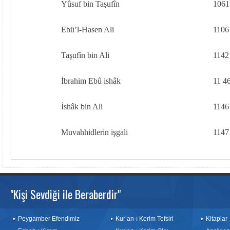
Yûsuf bin Taşufîn
1061
Ebü’l-Hasen Ali
1106
Taşufîn bin Ali
1142
İbrahim Ebû ishâk
11 4
İshâk bin Ali
1146
Muvahhidlerin işgali
1147
"Kişi Sevdiği ile Beraberdir"
Peygamber Efendimiz
Kur’an-ı Kerim Tefsiri
Kitaplar