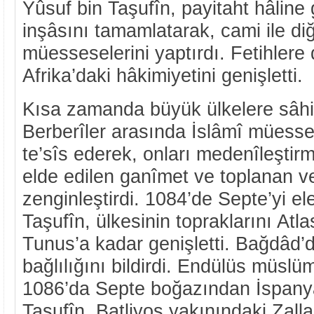
Yûsuf bin Taşufîn, payitaht hâline 
inşâsını tamamlatarak, cami ile di
müesseselerini yaptırdı. Fetihler
Afrika’daki hâkimiyetini genişletti.
Kısa zamanda büyük ülkelere sâhib
Berberîler arasında İslâmî müesses
te’sîs ederek, onları medenîleştirm
elde edilen ganîmet ve toplanan ver
zenginleştirdi. 1084’de Septe’yi el
Taşufîn, ülkesinin topraklarını At
Tunus’a kadar genişletti. Bağdâd’d
bağlılığını bildirdi. Endülüs müslü
1086’da Septe boğazından İspanya
Taşufîn, Batliyos yakınındaki Zall