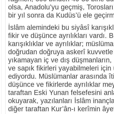
olsa, Anadolu’yu geçmiş, Toroslar
bir yıl sonra da Kudüs’ü ele geçirm
İslâm alemindeki bu siyâsî karışıkl
fikir ve düşünce ayrılıkları vardı. 
karışıklıklar ve ayrılıklar; müslüman
doğrudan doğruya askerî kuvvetle 
yıkamayan iç ve dış düşmanların,
ve sapık fikirleri yayabilmeleri içi
ediyordu. Müslümanlar arasında îtik
düşünce ve fikirlerde ayrılıklar me
taraftan Eski Yunan felsefesini anl
okuyarak, yazılanları İslâm inançla
diğer taraftan Kur’ân-ı kerîmin âye