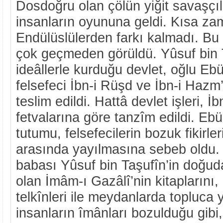
Dosdoğru olan çölün yiğit savaşçıla
insanların oyununa geldi. Kısa za
Endülüslülerden farkı kalmadı. Bu
çok geçmeden görüldü. Yûsuf bin 
ideâllerle kurduğu devlet, oğlu Ebü
felsefeci İbn-i Rüşd ve İbn-i Hazm’ı
teslim edildi. Hattâ devlet işleri, 
fetvalarına göre tanzîm edildi. Ebü
tutumu, felsefecilerin bozuk fikirler
arasında yayılmasına sebeb oldu. 
babası Yûsuf bin Taşufîn’in doğuda
olan İmâm-ı Gazâlî’nin kitaplarını,
telkînleri ile meydanlarda topluca 
insanların îmânları bozulduğu gibi, i