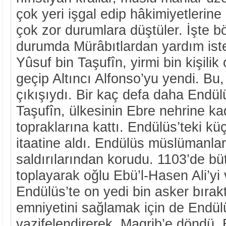
çok yeri işgal edip hâkimiyetlerine
çok zor durumlara düştüler. İşte bö
durumda Mürâbıtlardan yardım iste
Yûsuf bin Taşufîn, yirmi bin kişilik
geçip Altıncı Alfonso’yu yendi. Bu,
çıkışıydı. Bir kaç defa daha Endül
Taşufîn, ülkesinin Ebre nehrine ka
topraklarına kattı. Endülüs’teki küç
itaatine aldı. Endülüs müslümanların
saldırılarından korudu. 1103’de bü
toplayarak oğlu Ebü’l-Hasen Ali’yi v
Endülüs’te on yedi bin asker bırak
emniyetini sağlamak için de Endülü
vazifelendirerek, Magrib’e döndü. 