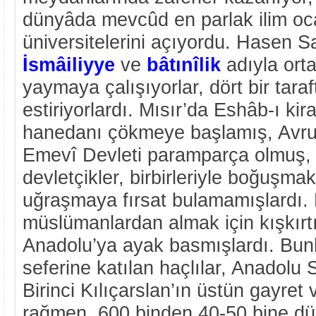
dünyâda mevcûd en parlak ilim oca
üniversitelerini açıyordu. Hasen 
İsmâiliyye
ve
bâtınîlik
adıyla orta
yaymaya çalışıyorlar, dört bir taraf
estiriyorlardı. Mısır’da Eshâb-ı k
hanedanı çökmeye başlamış, Avru
Emevî Devleti paramparça olmuş, 
devletçikler, birbirleriyle boğuşm
uğraşmaya fırsat bulamamışlardı. 
müslümanlardan almak için kışkırtıl
Anadolu’ya ayak basmışlardı. Bunl
seferine katılan haçlılar, Anadolu
Birinci Kılıçarslan’ın üstün gayret
rağmen, 600 binden 40-50 bine d