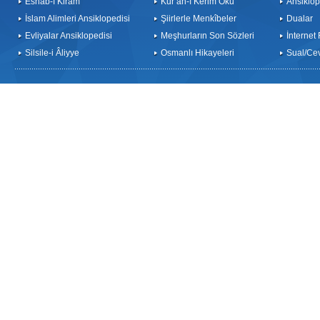
Eshab-ı Kiram
Kur’an-ı Kerim Oku
Ansiklop
İslam Alimleri Ansiklopedisi
Şiirlerle Menkîbeler
Dualar
Evliyalar Ansiklopedisi
Meşhurların Son Sözleri
İnternet
Silsile-i Âliyye
Osmanlı Hikayeleri
Sual/Ce