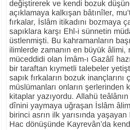
değiştirerek ve kendi bozuk düşünc
açıklamaya kalkışan bâtınîler, mu’t
fırkalar, İslâm itikadını bozmaya ça
sapıklara karşı Ehl-i sünnetin müdâ
üstlenmişti. Bu kahramanların başı
ilimlerde zamanın en büyük âlimi,
müceddidi olan İmâm-ı Gazâlî hazre
bir taraftan kıymetli talebeler yetişt
sapık fırkaların bozuk inançlarını
müslümanları onların şerlerinden k
kitaplar yazıyordu. Allahü teâlânın
dînini yaymaya uğraşan İslâm âliml
birinci asrın ilk yarısında yaşayan
Hac dönüşünde Kayrevân’da kendis