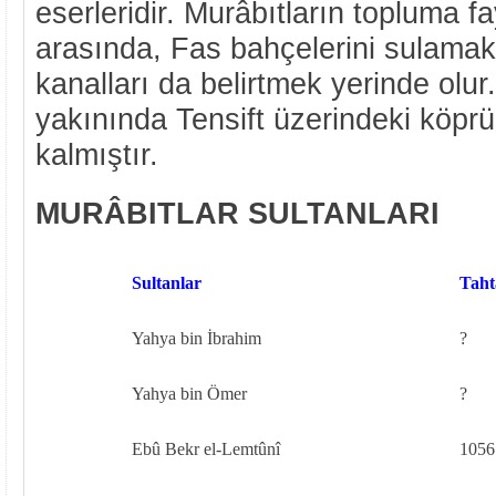
eserleridir. Murâbıtların topluma fa
arasında, Fas bahçelerini sulamak
kanalları da belirtmek yerinde olu
yakınında Tensift üzerindeki köpr
kalmıştır.
MURÂBITLAR SULTANLARI
Sultanlar
Taht
Yahya bin İbrahim
?
Yahya bin Ömer
?
Ebû Bekr el-Lemtûnî
1056