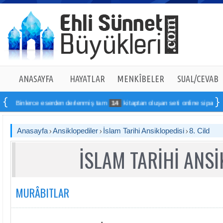
ANASAYFA
HAYATLAR
MENKÎBELER
SUAL/CEVAB
ce eserden derlenmiş tam
14
kitaptan oluşan seti online sipariş verebilirsiniz
Anasayfa
Ansiklopediler
İslam Tarihi Ansiklopedisi
8. Cild
İSLAM TARİHİ ANSİ
MURÂBITLAR