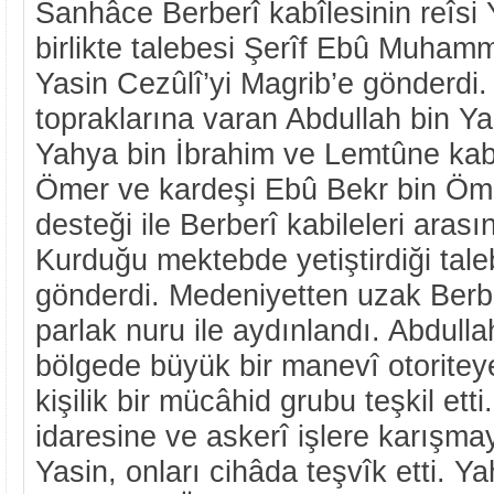
Sanhâce Berberî kabîlesinin reîsi 
birlikte talebesi Şerîf Ebû Muham
Yasin Cezûlî’yi Magrib’e gönderdi
topraklarına varan Abdullah bin Yas
Yahya bin İbrahim ve Lemtûne kabî
Ömer ve kardeşi Ebû Bekr bin Öme
desteği ile Berberî kabileleri arası
Kurduğu mektebde yetiştirdiği taleb
gönderdi. Medeniyetten uzak Berber
parlak nuru ile aydınlandı. Abdulla
bölgede büyük bir manevî otoritey
kişilik bir mücâhid grubu teşkil etti.
idaresine ve askerî işlere karışma
Yasin, onları cihâda teşvîk etti. Y