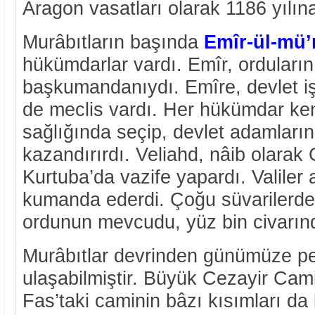
Aragon vasatları olarak 1186 yılın
Murâbıtların başında
Emîr-ül-mü’
hükümdarlar vardı. Emîr, orduların
başkumandanıydı. Emîre, devlet iş
de meclis vardı. Her hükümdar ken
sağlığında seçip, devlet adamların
kazandırırdı. Veliahd, nâib olarak 
Kurtuba’da vazife yapardı. Valile
kumanda ederdi. Çoğu süvarilerd
ordunun mevcudu, yüz bin civarınd
Murâbıtlar devrinden günümüze pe
ulaşabilmiştir. Büyük Cezayir Cam
Fas’taki caminin bâzı kısımları d