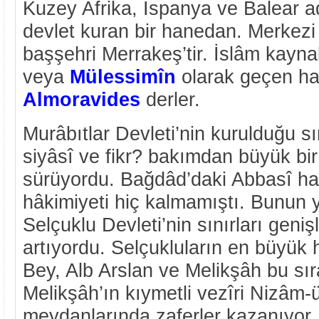
Kuzey Afrika, İspanya ve Balear a
devlet kuran bir hanedan. Merkezi 
başşehri Merrakeş’tir. İslâm kayn
veya
Mülessimîn
olarak geçen ha
Almoravides
derler.
Murâbıtlar Devleti’nin kurulduğu s
siyâsî ve fikr? bakımdan büyük bi
sürüyordu. Bağdâd’daki Abbasî halî
hâkimiyeti hiç kalmamıştı. Bunun
Selçuklu Devleti’nin sınırları geniş
artıyordu. Selçukluların en büyük
Bey, Alb Arslan ve Melikşâh bu sı
Melikşâh’ın kıymetli vezîri Nizâm
meydanlarında zaferler kazanıyor