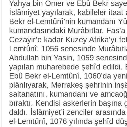
Yahya bin Ömer ve Ebû Bekr saye
İslâmiyet yayılarak, kabileler itaat 
Bekr el-Lemtûnî’nin kumandanı Yû
kumandasındaki Murâbıtlar, Fas’a 
Cezayir’e kadar Kuzey Afrika’yı fet
Lemtûnî, 1056 senesinde Murâbıtlar
Abdullah bin Yasin, 1059 senesinde
yapılan muharebede şehîd edildi. 
Ebû Bekr el-Lemtûnî, 1060’da yen
plânlıyarak, Merrakeş şehrinin inşâ
saltanatını, kumandanı ve amcaoğl
bıraktı. Kendisi askerlerin başına g
daldı. İslâmiyet’i zenciler arasın
el-Lemtûnî, 1076 yılında şehîd düşt