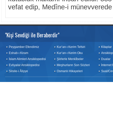
vefat edip, Medîne-i münevverede
"Kişi Sevdiği ile Beraberdir"
Peygamber Efendimiz
Kur’an-ı Kerim Tefsiri
Kitaplar
Eshab-ı Kiram
Kur’an-ı Kerim Oku
Ansiklop
İslam Alimleri Ansiklopedisi
Şiirlerle Menkîbeler
Dualar
Evliyalar Ansiklopedisi
Meşhurların Son Sözleri
İnternet
Silsile-i Âliyye
Osmanlı Hikayeleri
Sual/Ce