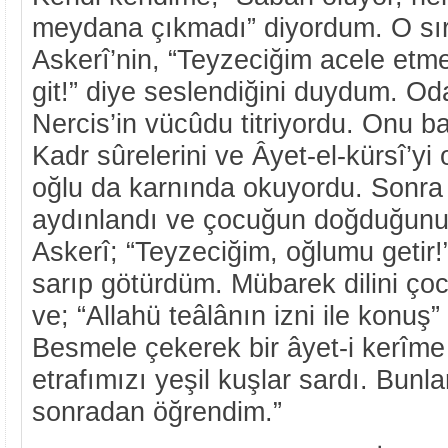
meydana çıkmadı” diyordum. O sı
Askerî’nin, “Teyzeciğim acele etme
git!” diye seslendiğini duydum. Od
Nercis’in vücûdu titriyordu. Onu b
Kadr sûrelerini ve Âyet-el-kürsî’yi
oğlu da karnında okuyordu. Sonra 
aydınlandı ve çocuğun doğduğunu
Askerî; “Teyzeciğim, oğlumu getir
sarıp götürdüm. Mübarek dilini ç
ve; “Allahü teâlânın izni ile konu
Besmele çekerek bir âyet-i kerîme
etrafımızı yeşil kuşlar sardı. Bun
sonradan öğrendim.”