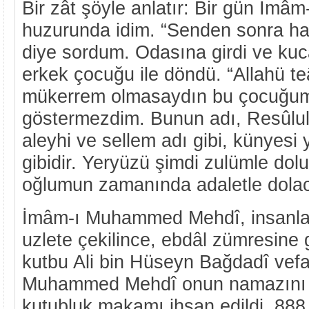
Bir zât şöyle anlatır: Bir gün İmâm
huzurunda idim. “Senden sonra hal
diye sordum. Odasına girdi ve kuc
erkek çocuğu ile döndü. “Allahü t
mükerrem olmasaydın bu çocuğu
göstermezdim. Bunun adı, Resûlull
aleyhi ve sellem adı gibi, künyesi
gibidir. Yeryüzü şimdi zulümle dolu
oğlumun zamanında adaletle dolac
İmâm-ı Muhammed Mehdî, insanla
uzlete çekilince, ebdâl zümresine 
kutbu Ali bin Hüseyn Bağdadî vefa
Muhammed Mehdî onun namazını k
kutubluk makamı ihsan edildi. 888