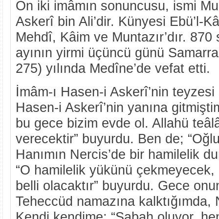
On iki imâmın sonuncusu, ismi M
Askerî bin Ali’dir. Künyesi Ebü’l-K
Mehdî, Kâim ve Muntazır’dır. 87
ayının yirmi üçüncü günü Samarra
275) yılında Medîne’de vefat etti.
İmâm-ı Hasen-i Askerî’nin teyzesi ş
Hasen-i Askerî’nin yanına gitmişt
bu gece bizim evde ol. Allahü teâlâ
verecektir” buyurdu. Ben de; “Oğl
Hanımın Nercis’de bir hamilelik d
“O hamilelik yükünü çekmeyecek,
belli olacaktır” buyurdu. Gece onu
Teheccüd namazına kalktığımda, Ne
Kendi kendime; “Sabah oluyor, he