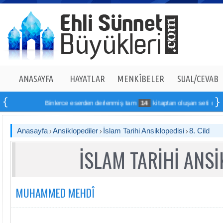
ANASAYFA
HAYATLAR
MENKÎBELER
SUAL/CEVAB
Binlerce eserden derlenmiş tam
14
kitaptan oluşan seti online si
Anasayfa
Ansiklopediler
İslam Tarihi Ansiklopedisi
8. Cild
İSLAM TARİHİ ANSİ
MUHAMMED MEHDÎ