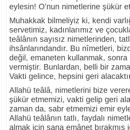
eylesin! O’nun nimetlerine şükür e
Muhakkak bilmeliyiz ki, kendi varlı
servetimiz, kadınlarımız ve çocukl
teâlânın sayısız nimetlerinden, tatl
ihsânlarındandır. Bu nîmetleri, bi
değil, emaneten kullanmak, sonra 
vermiştir. Bunlardan, belli bir zam
Vakti gelince, hepsini geri alacaktır
Allahü teâlâ, nimetlerini bize vere
şükür etmemizi, vakti gelip geri 
zaman da, sabr etmemizi emir eyle
Allahü teâlânın tatlı, faydalı nimetl
almak için sana emânet bırakmış id