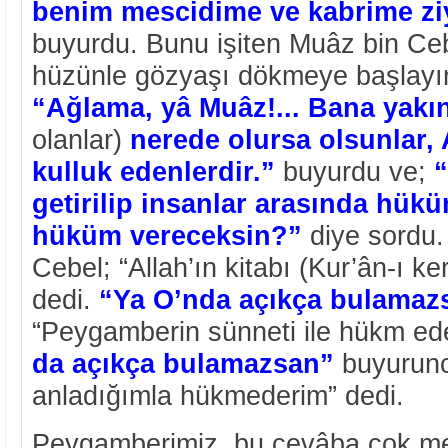
benim mescidime ve kabrime ziy
buyurdu. Bunu işiten Muâz bin Ceb
hüzünle gözyaşı dökmeye başlayı
“Ağlama, yâ Muâz!... Bana yakın
olanlar)
nerede olursa olsunlar, 
kulluk edenlerdir.”
buyurdu ve;
“
getirilip insanlar arasında hükü
hüküm vereceksin?”
diye sordu.
Cebel; “Allah’ın kitabı (Kur’ân-ı ke
dedi.
“Ya O’nda açıkça bulamaz
“Peygamberin sünneti ile hükm ed
da açıkça bulamazsan”
buyurunc
anladığımla hükmederim” dedi.
Peygamberimiz, bu cevâba çok m