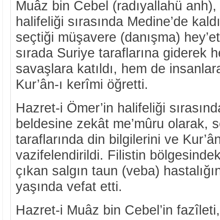
Muâz bin Cebel (radıyallahü anh), 
halifeliği sırasında Medine’de kal
seçtiği müşavere (danışma) hey’e
sırada Suriye taraflarına giderek 
savaşlara katıldı, hem de insanlara 
Kur’ân-ı kerîmi öğretti.
Hazret-i Ömer’in halifeliği sırasınd
beldesine zekât me’mûru olarak, s
taraflarında din bilgilerini ve Kur’
vazifelendirildi. Filistin bölgesind
çıkan salgın taun (veba) hastalığ
yaşında vefat etti.
Hazret-i Muâz bin Cebel’in fazîleti