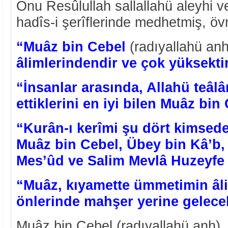
Onu Resûlullah sallallahü aleyhi v
hadîs-i şerîflerinde medhetmiş, öv
“Muâz bin Cebel
(radıyallahü an
âlimlerindendir ve çok yüksektir
“İnsanlar arasında, Allahü teâl
ettiklerini en iyi bilen Muâz bin 
“Kurân-ı kerîmi şu dört kimsede
Muâz bin Cebel, Übey bin Kâ’b,
Mes’ûd ve Salim Mevlâ Huzeyfe
“Muâz, kıyamette ümmetimin âli
önlerinde mahşer yerine gelecek
Muâz bin Cebel (radıyallahü anh)