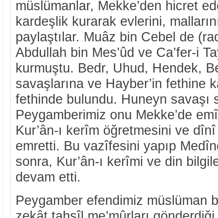
müslümanlar, Mekke’den hicret e
kardeşlik kurarak evlerini, malların
paylaştılar. Muâz bin Cebel de (ra
Abdullah bin Mes’ûd ve Ca’fer-i Tay
kurmuştu. Bedr, Uhud, Hendek, B
savaşlarına ve Hayber’in fethine k
fethinde bulundu. Huneyn savaşı 
Peygamberimiz onu Mekke’de emîr 
Kur’ân-ı kerîm öğretmesini ve dînî
emretti. Bu vazîfesini yapıp Medî
sonra, Kur’ân-ı kerîmi ve din bilgi
devam etti.
Peygamber efendimiz müslüman bel
zekât tahsîl me’mûrları gönderdiği 