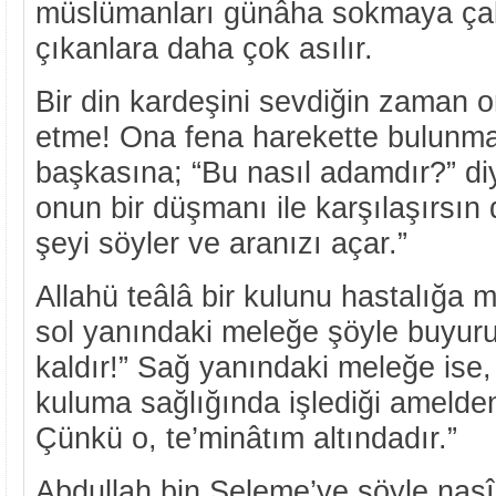
müslümanları günâha sokmaya çalı
çıkanlara daha çok asılır.
Bir din kardeşini sevdiğin zaman
etme! Ona fena harekette bulunm
başkasına; “Bu nasıl adamdır?” diy
onun bir düşmanı ile karşılaşırsın
şeyi söyler ve aranızı açar.”
Allahü teâlâ bir kulunu hastalığa 
sol yanındaki meleğe şöyle buyur
kaldır!” Sağ yanındaki meleğe ise,
kuluma sağlığında işlediği amelden
Çünkü o, te’minâtım altındadır.”
Abdullah bin Seleme’ye şöyle nasîh