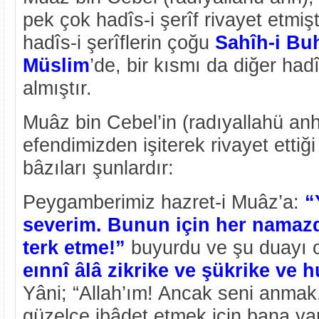
pek çok hadîs-i şerîf rivayet etmişt
hadîs-i şerîflerin çoğu
Sahîh-i Bu
Müslim
’de, bir kısmı da diğer had
almıştır.
Muâz bin Cebel’in (radıyallahü an
efendimizden işiterek rivayet ettiği
bâzıları şunlardır:
Peygamberimiz hazret-i Muâz’a:
“
severim. Bunun için her namaz
terk etme!”
buyurdu ve şu duayı 
eınnî âlâ zikrike ve şükrike ve h
Yâni; “Allah’ım! Ancak seni anma
güzelce ibâdet etmek için bana ya