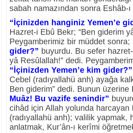
sabah namazından sonra Eshâb-ı 
“İçinizden hanginiz Yemen’e gi
Hazret-i Ebû Bekr; “Ben giderim yâ
Peygamberimiz bir müddet sonra;
gider?”
buyurdu. Bu sefer hazret-
yâ Resûlallah!” dedi. Peygamberimi
“İçinizden Yemen’e kim gider?”
Cebel (radıyallahü anh) ayağa kalk
Ben giderim” dedi. Bunun üzerin
Muâz! Bu vazife senindir”
buyurd
cihâd için Allah yolunda harcayan
(radıyallahü anh); valilik yapmak, h
anlatmak, Kur’ân-ı kerîmi öğretm