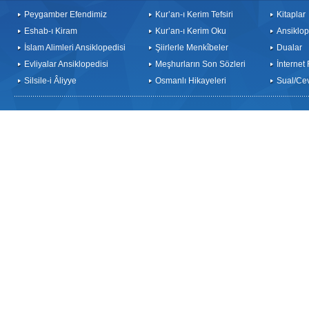
Peygamber Efendimiz
Kur’an-ı Kerim Tefsiri
Kitaplar
Eshab-ı Kiram
Kur’an-ı Kerim Oku
Ansiklop
İslam Alimleri Ansiklopedisi
Şiirlerle Menkîbeler
Dualar
Evliyalar Ansiklopedisi
Meşhurların Son Sözleri
İnternet
Silsile-i Âliyye
Osmanlı Hikayeleri
Sual/Ce