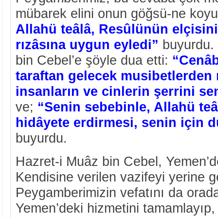
mübarek elini onun göğsü-ne koy
Allahü teâlâ, Resûlünün elçisini
rızâsına uygun eyledi”
buyurdu. 
bin Cebel’e şöyle dua etti:
“Cenâb
taraftan gelecek musibetlerde
insanların ve cinlerin şerrini s
ve;
“Senin sebebinle, Allahü teâl
hidâyete erdirmesi, senin için 
buyurdu.
Hazret-i Muâz bin Cebel, Yemen’d
Kendisine verilen vazifeyi yerine ge
Peygamberimizin vefatını da orad
Yemen’deki hizmetini tamamlayıp,