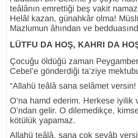
teâlânın emrettiği beş vakit namazı
Helâl kazan, günahkâr olma! Müsl
Mazlumun âhından ve bedduasınd
LÜTFU DA HOŞ, KAHRI DA HOŞ
Çocuğu öldüğü zaman Peygamberi
Cebel’e gönderdiği ta’ziye mektubu
“Allahü teâlâ sana selâmet versin!
O’na hamd ederim. Herkese iyilik v
O’ndan gelir. O dilemedikçe, kimse
kötülük yapamaz.
Allahü teâlâ, sana çok sevâb vers