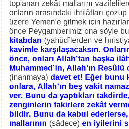
toplanan zekât mallarını vazifelile
onların arasındaki ihtilâfları çöz
üzere Yemen’e gitmek için hazırla
önce Peygamberimiz ona şöyle b
kitabdan
(yahûdîlerden ve hıristi
kavimle karşılaşacaksın. Onları
önce, onları Allah’tan başka il
Muhammed’in, Allah’ın Resûlü 
(inanmaya)
davet et! Eğer bunu 
onlara, Allah’ın beş vakit namazı
ver. Bunu da yaptıkları takdirde,
zenginlerin fakirlere zekât verm
bildir. Bunu da kabul ederlerse,
mallarının
(sâdece)
en iyilerin