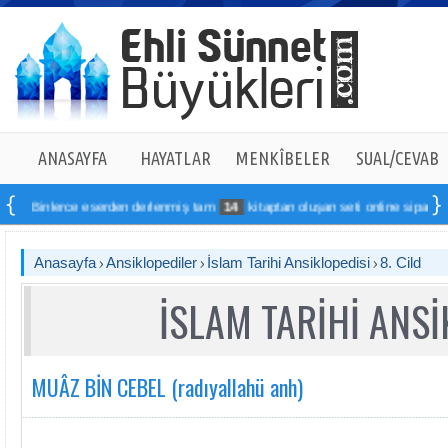
ANASAYFA
HAYATLAR
MENKÎBELER
SUAL/CEVAB
ce eserden derlenmiş tam
14
kitaptan oluşan seti online sipariş verebilirsiniz
Anasayfa
Ansiklopediler
İslam Tarihi Ansiklopedisi
8. Cild
İSLAM TARİHİ ANSİ
MUÂZ BİN CEBEL (radıyallahü anh)