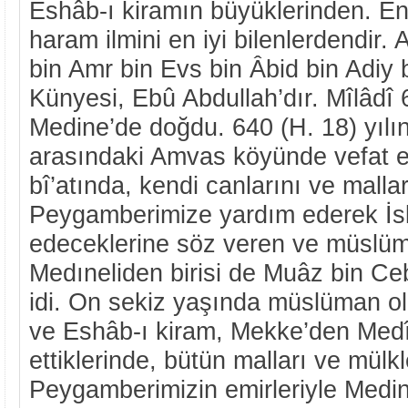
Eshâb-ı kiramın büyüklerinden. En
haram ilmini en iyi bilenlerdendir.
bin Amr bin Evs bin Âbid bin Adiy b
Künyesi, Ebû Abdullah’dır. Mîlâdî
Medine’de doğdu. 640 (H. 18) yılı
arasındaki Amvas köyünde vefat et
bî’atında, kendi canlarını ve mallar
Peygamberimize yardım ederek İsl
edeceklerine söz veren ve müslüm
Medıneliden birisi de Muâz bin Ceb
idi. On sekiz yaşında müslüman o
ve Eshâb-ı kiram, Mekke’den Medî
ettiklerinde, bütün malları ve mülk
Peygamberimizin emirleriyle Medi