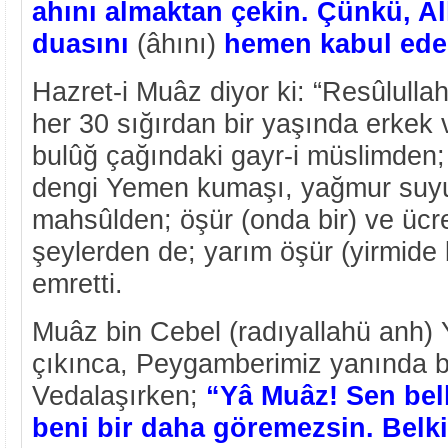
ahını almaktan çekin. Çünkü, A
duasını
(âhını)
hemen kabul ede
Hazret-i Muâz diyor ki: “Resûlulla
her 30 sığırdan bir yaşında erkek v
bulûğ çağındaki gayr-i müslimden;
dengi Yemen kumaşı, yağmur suyu 
mahsûlden; öşür (onda bir) ve ücr
şeylerden de; yarım öşür (yirmide 
emretti.
Muâz bin Cebel (radıyallahü anh)
çıkınca, Peygamberimiz yanında b
Vedalaşırken;
“Yâ Muâz! Sen bel
beni bir daha göremezsin. Bel