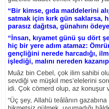
“Bir kimse, gıda maddelerini alı
satmak için kırk gün saklarsa, h
parasız dağıtsa, günahını ödey
“İnsan, kıyamet günü şu dört ş
hiç bir yere adım atamaz: Ömrün
gençliğini nerede harcadığı, ilmi
işlediği, malını nereden kazanı
Muâz bin Cebel, çok ilim sahibi ol
sevdiği ve müşkil mes’elelerini sord
idi. Çok cömerd olup, az konuşur v
“Üç şey, Allahü teâlânın gazabına 
hikmetsiz gülmek, uyumadığı hâl