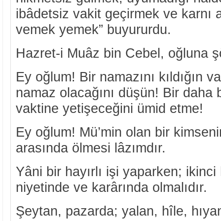
ibâdetsiz vakit geçirmek ve karnı
vemek yemek” buyururdu.
Hazret-i Muâz bin Cebel, oğluna şö
Ey oğlum! Bir namazını kıldığın va
namaz olacağını düşün! Bir daha 
vaktine yetişeceğini ümid etme!
Ey oğlum! Mü’min olan bir kimsenin 
arasında ölmesi lâzımdır.
Yâni bir hayırlı işi yaparken; ikinci
niyetinde ve karârında olmalıdır.
Şeytan, pazarda; yalan, hîle, hıya