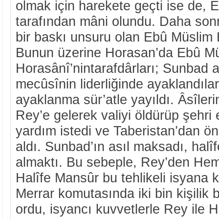
olmak için harekete geçti ise de,
tarafından mâni olundu. Daha son
bir baskı unsuru olan Ebû Müslim 
Bunun üzerine Horasan’da Ebû M
Horasânî’nintarafdârları; Sunbad ad
mecûsînin liderliğinde ayaklandıla
ayaklanma sür’atle yayıldı. Âsîler
Rey’e gelerek valiyi öldürüp şehri 
yardım istedi ve Taberistan’dan ö
aldı. Sunbad’ın asıl maksadı, hal
almaktı. Bu sebeple, Rey’den Heme
Halîfe Mansûr bu tehlikeli isyana 
Merrar komutasında iki bin kişilik 
ordu, isyancı kuvvetlerle Rey ile