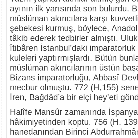
ayının ilk yarısında son bulurdu. 
müslüman akıncılara karşı kuvvetl
şebekesi kurmuş, böylece, Anadolu’
tâkib ederek tedbirler almıştı. Ulu
îtibâren İstanbul’daki imparatorluk
kuleleri yaptırmışlardı. Bütün bun
müslüman akıncılarının üstün başar
Bizans imparatorluğu, Abbasî Dev
mecbur olmuştu. 772 (H,155) sene
İren, Bağdâd’a bir elçi hey’eti gön
Halîfe Mansûr zamanında İspanya,
hâkimiyetinden koptu. 756 (H. 13
hanedanından Birinci Abdurrahmâ