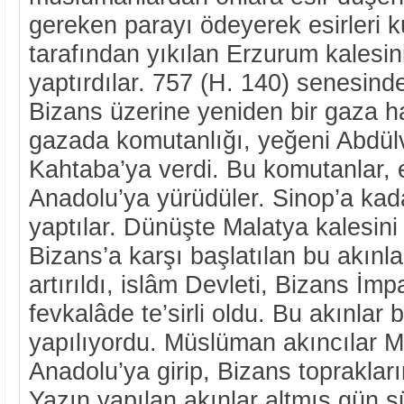
gereken parayı ödeyerek esirleri ku
tarafından yıkılan Erzurum kalesin
yaptırdılar. 757 (H. 140) senesind
Bizans üzerine yeniden bir gaza ha
gazada komutanlığı, yeğeni Abdü
Kahtaba’ya verdi. Bu komutanlar, e
Anadolu’ya yürüdüler. Sinop’a kad
yaptılar. Dünüşte Malatya kalesini
Bizans’a karşı başlatılan bu akınl
artırıldı, islâm Devleti, Bizans İm
fevkalâde te’sirli oldu. Bu akınlar
yapılıyordu. Müslüman akıncılar 
Anadolu’ya girip, Bizans toprakların
Yazın yapılan akınlar altmış gün sü