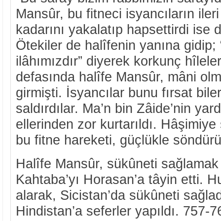
Mansûr, bu fitneci isyancıların iler
kadarını yakalatıp hapsettirdi ise 
Ötekiler de halîfenin yanına gidip; 
ilâhımızdır” diyerek korkunç hîleler
defasında halîfe Mansûr, mâni olma
girmişti. İsyancılar bunu fırsat bil
saldırdılar. Ma’n bin Zâide’nin yard
ellerinden zor kurtarıldı. Hâşimiy
bu fitne hareketi, güçlükle söndürü
Halîfe Mansûr, sükûneti sağlamak
Kahtaba’yı Horasan’a tâyin etti. H
alarak, Sicistan’da sükûneti sağla
Hindistan’a seferler yapıldı. 757-