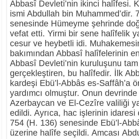
Abbasî Devleti’nin ikinci halîfesi.
ismi Abdullah bin Muhammed’dir. 
senesinde Hümeyme şehrinde doğd
vefat etti. Yirmi bir sene halîfelik y
cesur ve heybetli idi. Muhakemesi
bakımından Abbasî halîfelerinin e
Abbasî Devleti’nin kuruluşunu tam
gerçekleştiren, bu halîfedir. İlk Ab
kardeşi Ebü’l-Abbâs es-Saffâh’a 
yardımcı olmuştur. Onun devrinde
Azerbaycan ve El-Cezîre valiliği ya
edildi. Ayrıca, hac işlerinin idaresi
754 (H. 136) senesinde Ebü’l-Abbâ
üzerine halîfe seçildi. Amcası Abdul