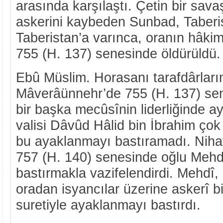
arasında karşılaştı. Çetin bir sav
askerini kaybeden Sunbad, Taberis
Taberistan’a varınca, oranın hâkim
755 (H. 137) senesinde öldürüldü.
Ebû Müslim. Horasanı tarafdârları
Mâverâünnehr’de 755 (H. 137) se
bir başka mecûsînin liderliğinde a
valisi Dâvûd Hâlid bin İbrahim ç
bu ayaklanmayı bastıramadı. Niha
757 (H. 140) senesinde oğlu Mehdî
bastırmakla vazifelendirdi. Mehdî, 
oradan isyancılar üzerine askerî b
suretiyle ayaklanmayı bastırdı.