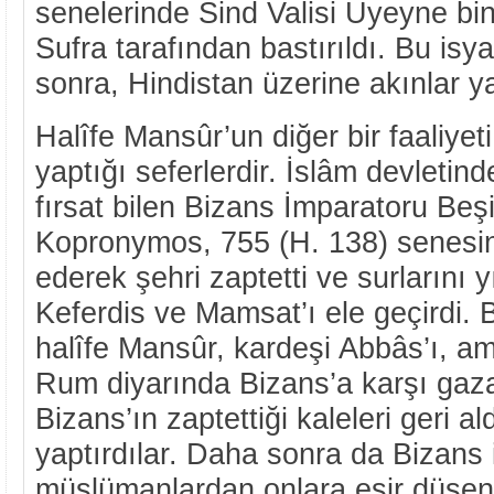
senelerinde Sind Valisi Uyeyne bi
Sufra tarafından bastırıldı. Bu isya
sonra, Hindistan üzerine akınlar ya
Halîfe Mansûr’un diğer bir faaliyet
yaptığı seferlerdir. İslâm devletinde
fırsat bilen Bizans İmparatoru Beş
Kopronymos, 755 (H. 138) senesi
ederek şehri zaptetti ve surlarını y
Keferdis ve Mamsat’ı ele geçirdi.
halîfe Mansûr, kardeşi Abbâs’ı, amc
Rum diyarında Bizans’a karşı gaza
Bizans’ın zaptettiği kaleleri geri ald
yaptırdılar. Daha sonra da Bizans 
müslümanlardan onlara esir düşenl