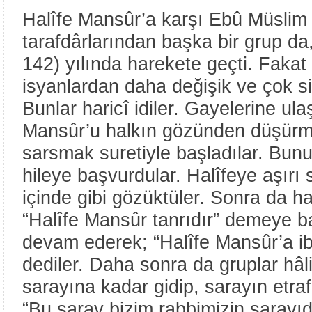
Halîfe Mansûr’a karşı Ebû Müslim
tarafdârlarından başka bir grup da
142) yılında harekete geçti. Fakat 
isyanlardan daha değişik ve çok sin
Bunlar haricî idiler. Gayelerine ula
Mansûr’u halkın gözünden düşürme
sarsmak suretiyle başladılar. Bunu
hileye başvurdular. Halîfeye aşırı 
içinde gibi gözüktüler. Sonra da h
“Halîfe Mansûr tanrıdır” demeye baş
devam ederek; “Halîfe Mansûr’a ib
dediler. Daha sonra da gruplar hâl
sarayına kadar gidip, sarayın etra
“Bu saray bizim rabbimizin sarayıdı