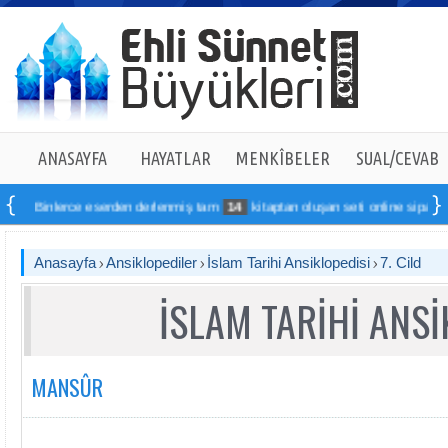
ANASAYFA
HAYATLAR
MENKÎBELER
SUAL/CEVAB
lerce eserden derlenmiş tam
14
kitaptan oluşan seti online sipariş verebilirs
Anasayfa
Ansiklopediler
İslam Tarihi Ansiklopedisi
7. Cild
İSLAM TARİHİ ANSİ
MANSÛR