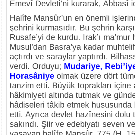
Emevî Devleti’ni kurarak, Abbasî i
Halîfe Mansûr’un en önemli işlerin
şehrini kurmasıdır. Bu şehrin kar
Rusafe’yi de kurdu. Irak’ı ma’mur 
Musul’dan Basra’ya kadar muhtelif
açtırdı ve saraylar yaptırdı. Bilh
verdi. Orduyu;
Mudariye, Rebi’iy
Horasâniye
olmak üzere dört tüme
tanzim etti. Büyük toprakları içine 
hâkimiyeti altında tutmak ve günd
hâdiseleri tâkib etmek hususunda 
etti. Ayrıca devlet hazînesini dolu 
sakındı. Şiir ve edebiyatı seven v
yaşayan halîfe Mansûr, 775 (H. 1