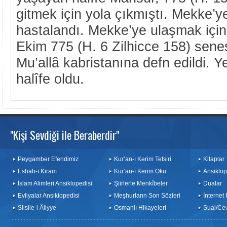
gitmek için yola çıkmıştı. Mekke’y
hastalandı. Mekke’ye ulaşmak için 
Ekim 775 (H. 6 Zilhicce 158) senes
Mu’allâ kabristanına defn edildi. 
halîfe oldu.
"Kişi Sevdiği ile Beraberdir"
Peygamber Efendimiz
Kur’an-ı Kerim Tefsiri
Kitaplar
Eshab-ı Kiram
Kur’an-ı Kerim Oku
Ansiklop
İslam Alimleri Ansiklopedisi
Şiirlerle Menkîbeler
Dualar
Evliyalar Ansiklopedisi
Meşhurların Son Sözleri
İnternet
Silsile-i Âliyye
Osmanlı Hikayeleri
Sual/Ce