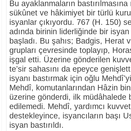
Bu ayaklanmaların bastırılmasına
sükûnet ve hâkimiyet bir türlü ku
isyanlar çıkıyordu. 767 (H. 150) 
adında birinin liderliğinde bir isya
başladı. Bu şahıs; Badgis, Herat ve
grupları çevresinde toplayıp, Horas
işgal etti. Üzerine gönderilen kuvv
te’sir sahasını da epeyce genişlett
isyanı bastırmak için oğlu Mehdî’yi
Mehdî, komutanlarından Hâzin bin
üzerine gönderdi, ilk müdâhalede b
edilemedi. Mehdî, yardımcı kuvvet
destekleyince, isyancıların başı U
isyan bastırıldı.