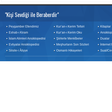
"Kişi Sevdiği ile Beraberdir"
Peygamber Efendimiz
Kur’an-ı Kerim Tefsiri
Kitaplar
Eshab-ı Kiram
Kur’an-ı Kerim Oku
Ansiklop
İslam Alimleri Ansiklopedisi
Şiirlerle Menkîbeler
Dualar
Evliyalar Ansiklopedisi
Meşhurların Son Sözleri
İnternet
Silsile-i Âliyye
Osmanlı Hikayeleri
Sual/Ce