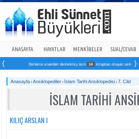
ANASAYFA
HAYATLAR
MENKÎBELER
SUAL/CEVAB
Binlerce eserden derlenmiş tam
14
kitaptan oluşan seti online sipa
Anasayfa
Ansiklopediler
İslam Tarihi Ansiklopedisi
7. Cild
İSLAM TARİHİ ANSİ
KILIÇ ARSLAN I