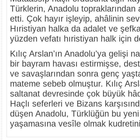
Türklerin, Anadolu topraklarından 
etti. Çok hayır işleyip, ahâlinin se
Hıristiyan halka da adalet ve şefk
yüzden vefatı hıristiyan halk için
Kılıç Arslan’ın Anadolu’ya gelişi n
bir bayram havası estirmişse, des
ve savaşlarından sonra genç yaşt
mateme sebeb olmuştur. Kılıç Arsl
saltanat devresinde çok büyük hâd
Haçlı seferleri ve Bizans karşısınd
düşen Anadolu, Türklüğün bu yeni
yaşamasına vesîle olmak kudretini 