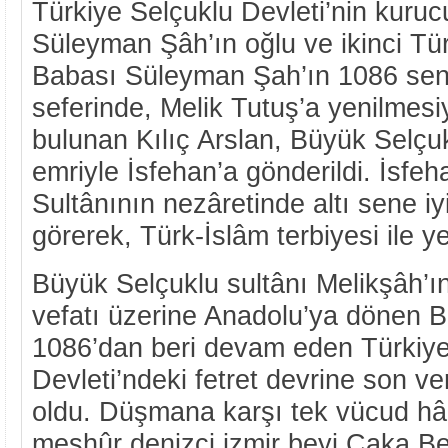
Türkiye Selçuklu Devleti’nin kuru
Süleyman Şâh’ın oğlu ve ikinci Tür
Babası Süleyman Şah’ın 1086 sen
seferinde, Melik Tutuş’a yenilmesi
bulunan Kılıç Arslan, Büyük Selçuk
emriyle İsfehan’a gönderildi. İsfe
Sultânının nezâretinde altı sene iy
görerek, Türk-İslâm terbiyesi ile yeti
Büyük Selçuklu sultânı Melikşâh’
vefatı üzerine Anadolu’ya dönen Bir
1086’dan beri devam eden Türkiye
Devleti’ndeki fetret devrine son ver
oldu. Düşmana karşı tek vücud hâl
meşhûr denizci izmir beyi Çaka Bey’