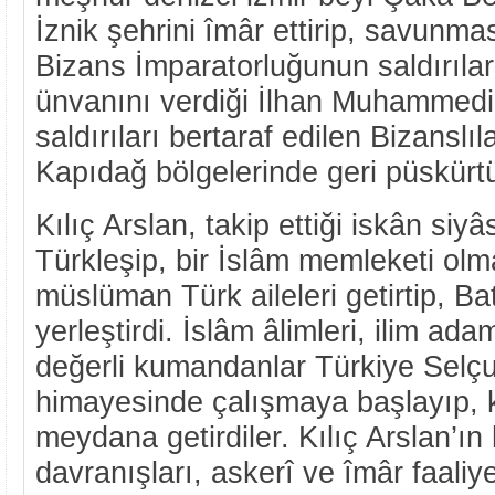
İznik şehrini îmâr ettirip, savunmas
Bizans İmparatorluğunun saldırılar
ünvanını verdiği İlhan Muhammedi v
saldırıları bertaraf edilen Bizanslıl
Kapıdağ bölgelerinde geri püskürtü
Kılıç Arslan, takip ettiği iskân siy
Türkleşip, bir İslâm memleketi olm
müslüman Türk aileleri getirtip, Ba
yerleştirdi. İslâm âlimleri, ilim ada
değerli kumandanlar Türkiye Selçu
himayesinde çalışmaya başlayıp, k
meydana getirdiler. Kılıç Arslan’ın
davranışları, askerî ve îmâr faaliye