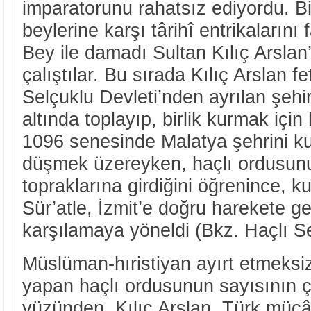
imparatorunu rahatsız ediyordu. Bi
beylerine karşı târihî entrikalarını
Bey ile damadı Sultan Kılıç Arslan
çalıştılar. Bu sırada Kılıç Arslan f
Selçuklu Devleti’nden ayrılan şehir
altında toplayıp, birlik kurmak için
1096 senesinde Malatya şehrini ku
düşmek üzereyken, haçlı ordusunu
topraklarına girdiğini öğrenince, k
Sür’atle, İzmit’e doğru harekete ge
karşılamaya yöneldi (Bkz. Haçlı Sef
Müslüman-hıristiyan ayırt etmeksi
yapan haçlı ordusunun sayısının ç
yüzünden, Kılıç Arslan, Türk mücâh