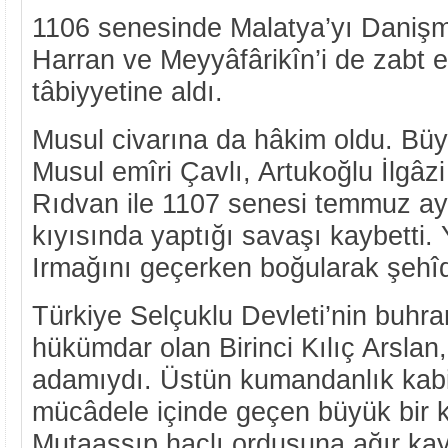
1106 senesinde Malatya’yı Danişme
Harran ve Meyyâfârikîn’i de zabt e
tâbiyyetine aldı.
Musul civarına da hâkim oldu. Büy
Musul emîri Çavlı, Artukoğlu İlgâzi
Rıdvan ile 1107 senesi temmuz ay
kıyısında yaptığı savaşı kaybetti.
Irmağını geçerken boğularak şehîd
Türkiye Selçuklu Devleti’nin buhra
hükümdar olan Birinci Kılıç Arslan, 
adamıydı. Üstün kumandanlık kabil
mücâdele içinde geçen büyük bir 
Mutaassıp haçlı ordusuna ağır kayı