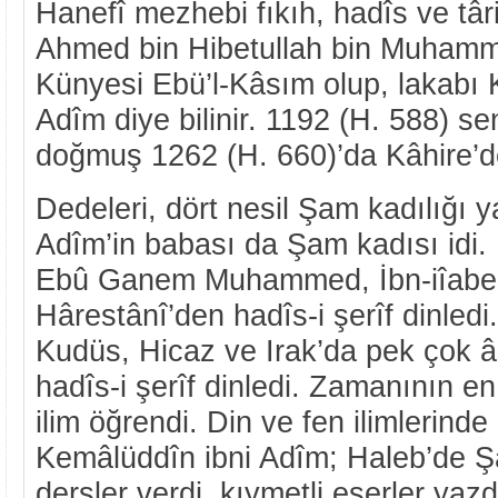
Hanefî mezhebi fıkıh, hadîs ve târ
Ahmed bin Hibetullah bin Muhamme
Künyesi Ebü’l-Kâsım olup, lakabı K
Adîm diye bilinir. 1192 (H. 588) s
doğmuş 1262 (H. 660)’da Kâhire’de
Dedeleri, dört nesil Şam kadılığı y
Adîm’in babası da Şam kadısı idi
Ebû Ganem Muhammed, İbn-iîaberze
Hârestânî’den hadîs-i şerîf dinled
Kudüs, Hicaz ve Irak’da pek çok â
hadîs-i şerîf dinledi. Zamanının e
ilim öğrendi. Din ve fen ilimlerind
Kemâlüddîn ibni Adîm; Haleb’de 
dersler verdi, kıymetli eserler yaz