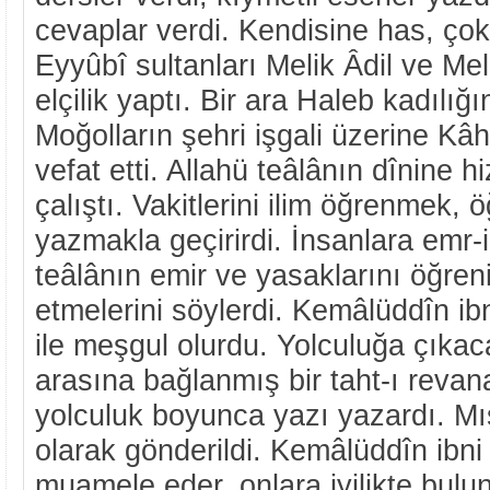
cevaplar verdi. Kendisine has, çok 
Eyyûbî sultanları Melik Âdil ve Mel
elçilik yaptı. Bir ara Haleb kadılı
Moğolların şehri işgali üzerine Kâhi
vefat etti. Allahü teâlânın dînine 
çalıştı. Vakitlerini ilim öğrenmek,
yazmakla geçirirdi. İnsanlara emr-i
teâlânın emir ve yasaklarını öğreni
etmelerini söylerdi. Kemâlüddîn ib
ile meşgul olurdu. Yolculuğa çıkac
arasına bağlanmış bir taht-ı revan
yolculuk boyunca yazı yazardı. Mı
olarak gönderildi. Kemâlüddîn ibni 
muamele eder, onlara iyilikte bulunu