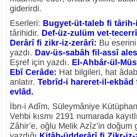
giderirdi.
Eserleri:
Bugyet-üt-taleb fi târih-
târihidir.
Def-üz-zulüm vet-tecerrî
Derârî fi zikr-iz-zerârî:
Bu eserini 
yazdı.
Dav-üs-sabâh fil-assî al
Eşref için yazdı.
El-Ahbâr-ül-Müst
Ebî Cerâde:
Hat bilgileri, hat âda
anlatır.
Tebrîd-i hareret-il-ekbâd f
evlâd.
İbn-i Adîm, Süleymâniye Kütüphan
Vehbi kısmı 2191 numarada kayıtlı
Zâhir’e, oğlu Melik Azîz’in doğum g
yazdığı
Kitâb-üdderârî fi Zikr-iz-