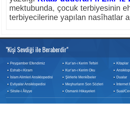
mektubunda, çocuk terbiyesinin e
terbiyecilerine yapılan nasîhatlar a
"Kişi Sevdiği ile Beraberdir"
Peygamber Efendimiz
Kur’an-ı Kerim Tefsiri
Kitaplar
Eshab-ı Kiram
Kur’an-ı Kerim Oku
Ansiklop
İslam Alimleri Ansiklopedisi
Şiirlerle Menkîbeler
Dualar
Evliyalar Ansiklopedisi
Meşhurların Son Sözleri
İnternet
Silsile-i Âliyye
Osmanlı Hikayeleri
Sual/Ce