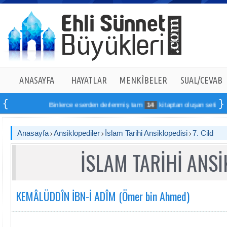
ANASAYFA
HAYATLAR
MENKÎBELER
SUAL/CEVAB
Binlerce eserden derlenmiş tam
14
kitaptan oluşan seti online s
Anasayfa
Ansiklopediler
İslam Tarihi Ansiklopedisi
7. Cild
İSLAM TARİHİ ANSİ
KEMÂLÜDDÎN İBN-İ ADÎM (Ömer bin Ahmed)