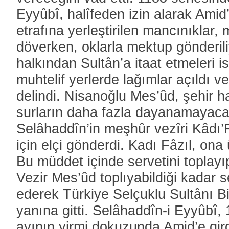
Eyyûbî, halîfeden izin alarak Amid’
etrafına yerleştirilen mancınıklar,
döverken, oklarla mektup gönderili
halkından Sultân’a itaat etmeleri 
muhtelif yerlerde lağımlar açıldı v
delindi. Nisanoğlu Mes’ûd, şehir h
surların daha fazla dayanamayaca
Selâhaddîn’in meşhûr vezîri Kâdı’F
için elçi gönderdi. Kadı Fâzıl, on
Bu müddet içinde servetini toplayıp
Vezir Mes’ûd toplıyabildiği kadar se
ederek Türkiye Selçuklu Sultânı Bir
yanına gitti. Selâhaddîn-i Eyyûbî,
ayının yirmi dokuzunda Amid’e gir