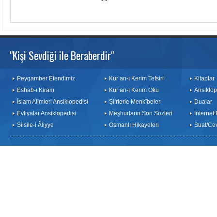
"Kişi Sevdiği ile Beraberdir"
Peygamber Efendimiz
Kur’an-ı Kerim Tefsiri
Kitaplar
Eshab-ı Kiram
Kur’an-ı Kerim Oku
Ansiklop
İslam Alimleri Ansiklopedisi
Şiirlerle Menkîbeler
Dualar
Evliyalar Ansiklopedisi
Meşhurların Son Sözleri
İnternet
Silsile-i Âliyye
Osmanlı Hikayeleri
Sual/Ce