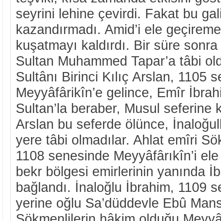
seyrini lehine çevirdi. Fakat bu gal
kazandırmadı. Amid’i ele geçireme
kuşatmayı kaldırdı. Bir süre sonra
Sultan Muhammed Tapar’a tâbi old
Sultânı Birinci Kılıç Arslan, 1105 
Meyyâfârikîn’e gelince, Emîr İbrah
Sultan’la beraber, Musul seferine ka
Arslan bu seferde ölünce, İnaloğulla
yere tâbi olmadılar. Ahlat emîri S
1108 senesinde Meyyâfârıkîn’i ele 
bekr bölgesi emirlerinin yanında İ
bağlandı. İnaloğlu İbrahim, 1109 
yerine oğlu Sa’düddevle Ebû Mansûr
Sökmenlilerin hâkim olduğu Meyyâf