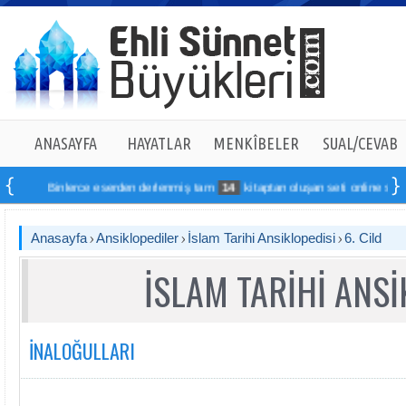
ANASAYFA
HAYATLAR
MENKÎBELER
SUAL/CEVAB
inlerce eserden derlenmiş tam
14
kitaptan oluşan seti online sipariş verebilir
Anasayfa
Ansiklopediler
İslam Tarihi Ansiklopedisi
6. Cild
İSLAM TARİHİ ANSİ
İNALOĞULLARI