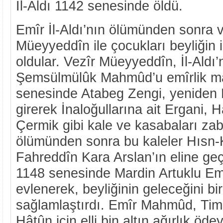
İl-Aldı 1142 senesinde öldü.
Emîr İl-Aldı’nın ölümünden sonra v
Müeyyeddîn ile çocukları beyliğin 
oldular. Vezîr Müeyyeddîn, İl-Aldı
Şemsülmülûk Mahmûd’u emîrlik ma
senesinde Atabeg Zengi, yeniden D
girerek İnaloğullarına ait Ergani, 
Çermik gibi kale ve kasabaları zabt
ölümünden sonra bu kaleler Hısn-K
Fahreddîn Kara Arslan’ın eline ge
1148 senesinde Mardin Artuklu Emîr
evlenerek, beyliğinin geleceğini bi
sağlamlaştırdı. Emîr Mahmûd, Timu
Hâtûn için elli bin altın ağırlık öd