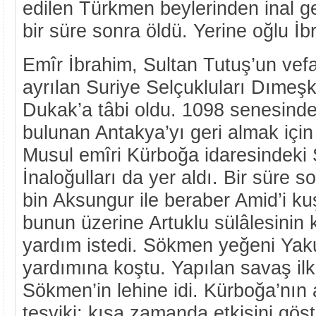
edilen Türkmen beylerinden inal ge
bir süre sonra öldü. Yerine oğlu İb
Emîr İbrahim, Sultan Tutuş’un vefa
ayrılan Suriye Selçukluları Dımeşk
Dukak’a tâbi oldu. 1098 senesinde 
bulunan Antakya’yı geri almak içi
Musul emîri Kürboğa idaresindeki
İnaloğulları da yer aldı. Bir süre 
bin Aksungur ile beraber Amid’i ku
bunun üzerine Artuklu sülâlesini
yardım istedi. Sökmen yeğeni Yakut
yardımına koştu. Yapılan savaş ilk
Sökmen’in lehine idi. Kürboğa’nın 
teşviki; kısa zamanda etkisini gös