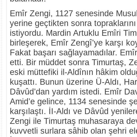
Emîr Zengi, 1127 senesinde Musu
yerine geçtikten sonra toprakların
istiyordu. Mardin Artuklu Emîri Tim
birleşerek, Emîr Zengî’ye karşı ko
Fakat başarı sağlayamadılar. Emîr 
etti. Bir müddet sonra Timurtaş, Ze
eski müttefiki il-Aldînın hâkim old
kuşattı. Bunun üzerine Ü-Aldı, Har
Dâvûd’dan yardım istedi. Emîr Da
Amid’e gelince, 1134 senesinde şeh
karşılaştı. İI-Aldı ve Dâvûd yeniler
Zengi ile Timurtaş muhasaraya dev
kuvvetli surlara sâhib olan şehri e