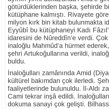
götürdüklerinden başka, şehirde b
kütüphane kalmıştı. Rivayete gör
milyon kırk bin kitab bulunmakta id
Eyyûbî bu kütüphaneyi Kadı Fâzıl’a
idaresini de Nûreddîn’e verdi. Ço
inaloğlu Mahmûd’a hürmet ederek
şehri Artukoğullarına verildi, inaloğ
buldu.
İnaloğulları zamânında Amid (Diyar
kültürel bakımdan çok ilerledi. Şe
faaliyetlerinde bulunuldu. İl-Aldı
Cami tekrar inşâ edildi. İnaloğull
dokuma sanayi çok gelişti. Bilhass