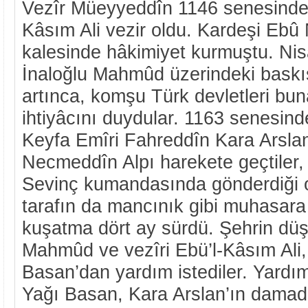
Vezîr Müeyyeddîn 1146 senesinde 
Kâsım Ali vezir oldu. Kardeşi Ebû 
kalesinde hâkimiyet kurmuştu. Nisa
İnaloğlu Mahmûd üzerindeki baskı
artınca, komşu Türk devletleri b
ihtiyâcını duydular. 1163 senesind
Keyfa Emîri Fahreddîn Kara Arslan
Necmeddîn Alpı harekete geçtiler,
Sevinç kumandasında gönderdiği or
tarafın da mancınık gibi muhasara â
kuşatma dört ay sürdü. Şehrin dü
Mahmûd ve vezîri Ebü’l-Kâsım Ali
Basan’dan yardım istediler. Yardım
Yağı Basan, Kara Arslan’ın damad