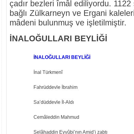
çadır bezleri îmâl ediliyordu. 112
bağlı Zülkarneyn ve Ergani kaleler
mâdeni bulunmuş ve işletilmiştir.
İNALOĞULLARI BEYLİĞİ
İNALOĞULLARI BEYLİĞİ
İnal Türkmenî
Fahrüddevle İbrahim
Sa’düddevle İl-Aldı
Cemâleddin Mahmud
Selâhaddin Eyyûbi’nın Amid’i zabtı