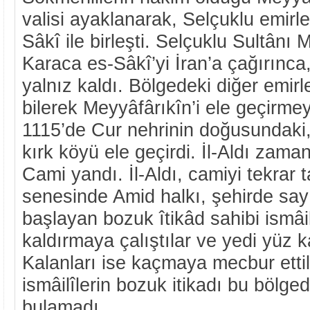
valisi ayaklanarak, Selçuklu emirl
Sâkî ile birleşti. Selçuklu Sultân
Karaca es-Sâkî’yi İran’a çağırınca
yalnız kaldı. Bölgedeki diğer emirl
bilerek Meyyâfârıkîn’i ele geçirmeye 
1115’de Cur nehrinin doğusundaki,
kırk köyü ele geçirdi. İl-Aldı zam
Cami yandı. İl-Aldı, camiyi tekrar t
senesinde Amid halkı, şehirde say
başlayan bozuk îtikâd sahibi ismâil
kaldırmaya çalıştılar ve yedi yüz k
Kalanları ise kaçmaya mecbur ettil
ismâilîlerin bozuk itikadı bu bölg
bulamadı.