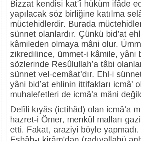
Bizzat kendisi kat’î hüküm ifâde e
yapılacak söz birliğine katılma sel
müctehidlerdir. Burada müctehidle
sünnet olanlardır. Çünkü bid’at e
kâmileden olmaya mâni olur. Ümmet
zikredilince, ümmet-i kâmile, yâni 
sözlerinde Resûlullah’a tâbi olanlar
sünnet vel-cemâat’dır. Ehl-i sünne
yâni bid’at ehlinin ittifakları icmâ’ 
muhalefetleri de icmâ’a mâni değild
Delîli kıyâs (ictihâd) olan icmâ’a mi
hazret-i Ömer, menkûl malları gazi
etti. Fakat, araziyi böyle yapmadı
Eshâb-ı kirâm’dan (radıyallahü an