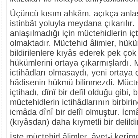
Üçüncü kısım ahkâm, açıkça anlaş
istinbât yoluyla meydana çıkarılır
anlaşılmadığı için müctehidlerin içt
olmaktadır. Müctehid âlimler, hükü
bildirilenlere kıyâs ederek pek ço
hükümlerini ortaya çıkarmışlardı. 
ictihâdları olmasaydı, yeni ortaya
hâdisenin hükmü bilinmezdi. Mücte
içtihadı, dînî bir delîl olduğu gibi,
müctehidlerin ictihâdlarının birbir
icmâda dînî bir delîl olmuştur. İcm
(kıyâsdan) daha kıymetli bir delildi
İşte müctehid âlimler, âyet-i kerîme