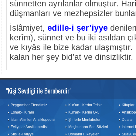
sünnetten ayrılanlar olmuştur. Hari
düşmanları ve mezhepsizler bunla
İslâmiyet,
edille-i şer’iyye
denilen
kerîm), sünnet ve bu iki asıldan ç
ve kıyâs ile bize kadar ulaşmıştır.
kalan her şey bid’at ve dinsizliktir.
"Kişi Sevdiği ile Beraberdir"
Peygamber Efendimiz
Kur’an-ı Kerim Tefsiri
Kitaplar
Eshab-ı Kiram
Kur’an-ı Kerim Oku
Ansiklop
İslam Alimleri Ansiklopedisi
Şiirlerle Menkîbeler
Dualar
Evliyalar Ansiklopedisi
Meşhurların Son Sözleri
İnternet
Silsile-i Âliyye
Osmanlı Hikayeleri
Sual/Ce