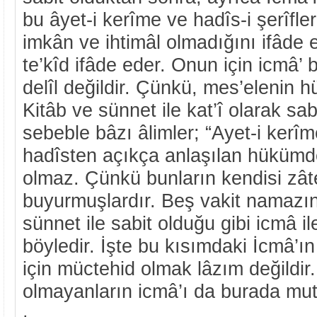
bu âyet-i kerîme ve hadîs-i şerîfler
imkân ve ihtimâl olmadığını ifâde
te’kîd ifâde eder. Onun için icmâ’ 
delîl değildir. Çünkü, mes’elenin
Kitâb ve sünnet ile kat’î olarak sa
sebeble bâzı âlimler; “Ayet-i kerî
hadîsten açıkça anlaşılan hükümd
olmaz. Çünkü bunların kendisi zâte
buyurmuşlardır. Beş vakit namazın
sünnet ile sabit olduğu gibi icmâ i
böyledir. İşte bu kısımdaki İcmâ’
için müctehid olmak lâzım değildir
olmayanların icmâ’ı da burada mut