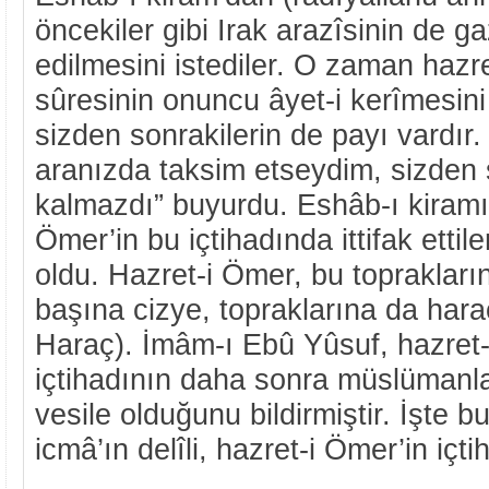
öncekiler gibi Irak arazîsinin de g
edilmesini istediler. O zaman hazr
sûresinin onuncu âyet-i kerîmesin
sizden sonrakilerin de payı vardır.
aranızda taksim etseydim, sizden 
kalmazdı” buyurdu. Eshâb-ı kiramı
Ömer’in bu içtihadında ittifak ettile
oldu. Hazret-i Ömer, bu toprakların
başına cizye, topraklarına da hara
Haraç). İmâm-ı Ebû Yûsuf, hazret-
içtihadının daha sonra müslümanla
vesile olduğunu bildirmiştir. İşte
icmâ’ın delîli, hazret-i Ömer’in içti