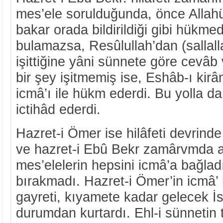
mes’ele sorulduğunda, önce Allahü
bakar orada bildirildiği gibi hükme
bulamazsa, Resûlullah’dan (sallall
işittiğine yâni sünnete göre cevâb
bir şey işitmemiş ise, Eshâb-ı kir
icmâ’ı ile hükm ederdi. Bu yolla 
ictihâd ederdi.
Hazret-i Ömer ise hilâfeti devrind
ve hazret-i Ebû Bekr zamârvmda 
mes’elelerin hepsini icmâ’a bağla
bırakmadı. Hazret-i Ömer’in icmâ’
gayreti, kıyamete kadar gelecek İs
durumdan kurtardı. Ehl-i sünnetin 