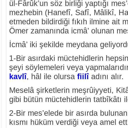
ül-Fârûk’un söz birliği yaptığı mes
mezhebin (Hanefî, Safî, Mâlikî, Han
etmeden bildirdiği fıkıh ilmine ait m
Ömer zamanında icmâ’ olunan mes’
İcmâ’ iki şekilde meydana geliyord
1-Bir asırdaki müctehidlerin hepsi
şeyi söylemeleri veya yapmalarıdır
kavlî
, hâl ile olursa
fiilî
adını alır.
Meselâ şirketlerin meşrûiyyeti, Kit
gibi bütün müctehidlerin tatbîkâtı il
2-Bir mes’elede bir asırda bulunan
kısmı hüküm verdiği veya amel etti