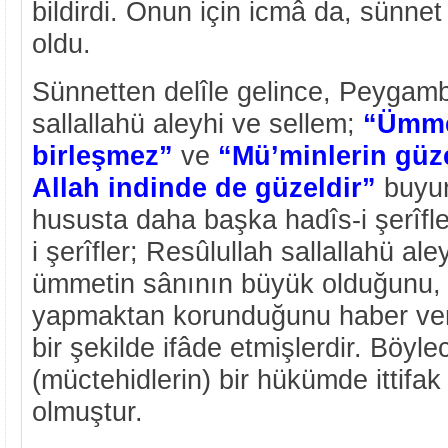
bildirdi. Onun için icmâ da, sünnet
oldu.
Sünnetten delîle gelince, Peygam
sallallahü aleyhi ve sellem;
“Ümmet
birleşmez”
ve
“Mü’minlerin güz
Allah indinde de güzeldir”
buyur
hususta daha başka hadîs-i şerîfle
i şerîfler; Resûlullah sallallahü al
ümmetin sânının büyük olduğunu, h
yapmaktan korunduğunu haber ver
bir şekilde ifâde etmişlerdir. Böy
(müctehidlerin) bir hükümde ittifak
olmuştur.