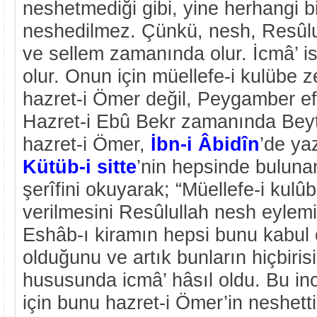
neshetmediği gibi, yine herhangi b
neshedilmez. Çünkü, nesh, Resûlul
ve sellem zamanında olur. İcmâ’ i
olur. Onun için müellefe-i kulübe z
hazret-i Ömer değil, Peygamber ef
Hazret-i Ebû Bekr zamanında Beyt
hazret-i Ömer,
İbn-i Âbidîn
’de yaz
Kütüb-i sitte
’nin hepsinde buluna
şerîfini okuyarak; “Müellefe-i kulû
verilmesini Resûlullah nesh eylemiş
Eshâb-ı kiramın hepsi bunu kabul 
olduğunu ve artık bunların hiçbiri
hususunda icmâ’ hâsıl oldu. Bu inc
için bunu hazret-i Ömer’in neshetti