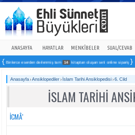
ANASAYFA
HAYATLAR
MENKÎBELER
SUAL/CEVAB
 eserden derlenmiş tam
14
kitaptan oluşan seti online sipariş verebilirsiniz
Anasayfa
Ansiklopediler
İslam Tarihi Ansiklopedisi
6. Cild
İSLAM TARİHİ ANSİ
İCMÂ’