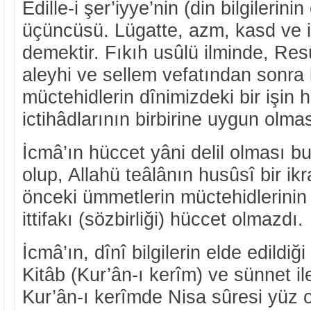
Edille-i şer’iyye’nin (din bilgilerinin 
üçüncüsü. Lügatte, azm, kasd ve itt
demektir. Fıkıh usûlü ilminde, Resû
aleyhi ve sellem vefatından sonra 
müctehidlerin dînimizdeki bir işin
ictihâdlarının birbirine uygun olmas
İcmâ’ın hüccet yâni delil olması
olup, Allahü teâlânın husûsî bir ik
önceki ümmetlerin müctehidlerinin 
ittifakı (sözbirliği) hüccet olmazdı.
İcmâ’ın, dînî bilgilerin elde edildiğ
Kitâb (Kur’ân-ı kerîm) ve sünnet ile
Kur’ân-ı kerîmde Nisa sûresi yüz o