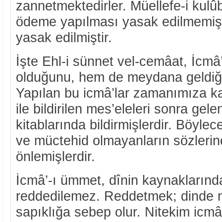
zannetmektedirler. Müellefe-i kulû
ödeme yapılması yasak edilmemiş,
yasak edilmiştir.
İşte Ehl-i sünnet vel-cemâat, İcmâ’
olduğunu, hem de meydana geldiğin
Yapılan bu icmâ’lar zamanımıza ka
ile bildirilen mes’eleleri sonra gele
kitablarında bildirmişlerdir. Böylece
ve müctehid olmayanların sözlerin
önlemişlerdir.
İcmâ’-ı ümmet, dînin kaynaklarında
reddedilemez. Reddetmek; dinde 
sapıklığa sebep olur. Nitekim icmâ’