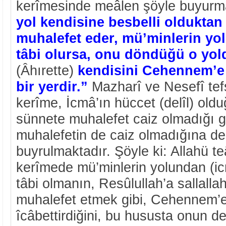
kerîmesinde meâlen şöyle buyurm
yol kendisine besbelli oldukta
muhalefet eder, mü’minlerin y
tâbi olursa, onu döndüğü o yold
(Âhırette)
kendisini Cehennem’e 
bir yerdir.”
Mazharî ve Nesefî tefs
kerîme, İcmâ’ın hüccet (delîl) old
sünnete muhalefet caiz olmadığı gi
muhalefetin de caiz olmadığına del
buyrulmaktadır. Şöyle ki: Allahü te
kerîmede mü’minlerin yolundan (i
tâbi olmanın, Resûlullah’a sallalla
muhalefet etmek gibi, Cehennem’e
îcâbettirdiğini, bu hususta onun 