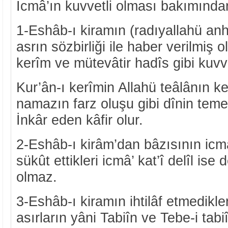
İcmâ’ın kuvvetli olması bakımından
1-Eshâb-ı kiramın (radıyallahü an
asrın sözbirliği ile haber verilmiş o
kerîm ve mütevâtir hadîs gibi kuvve
Kur’ân-ı kerîmin Allahü teâlânın k
namazın farz oluşu gibi dînin temel
İnkâr eden kâfir olur.
2-Eshâb-ı kirâm’dan bâzısının icmâ
sükût ettikleri icmâ’ kat’î delîl ise 
olmaz.
3-Eshâb-ı kiramın ihtilâf etmedikl
asırların yâni Tabiîn ve Tebe-i tabi