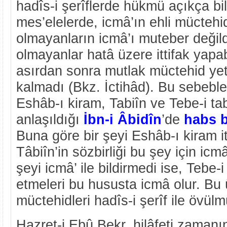
hadîs-i şerîflerde hükmü açıkça bi
mes’elelerde, icmâ’ın ehli müctehid
olmayanların icmâ’ı muteber değil
olmayanlar hatâ üzere ittifak yapab
asırdan sonra mutlak müctehid yet
kalmadı (Bkz. İctihâd). Bu sebeble
Eshâb-ı kiram, Tabiîn ve Tebe-i tab
anlaşıldığı
İbn-i Âbidîn
’de
habs 
Buna göre bir şeyi Eshâb-ı kiram itt
Tâbiîn’in sözbirliği bu şey için icm
şeyi icmâ’ ile bildirmedi ise, Tebe-i 
etmeleri bu hususta icmâ olur. Bu ü
müctehidleri hadîs-i şerîf ile övülm
Hazret-i Ebû Bekr. hilâfeti zamanı