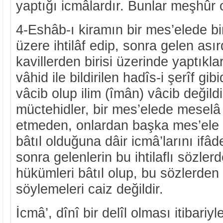
yaptığı icmâlardır. Bunlar meşhûr o
4-Eshâb-ı kiramın bir mes’elede bi
üzere ihtilâf edip, sonra gelen ası
kavillerden birisi üzerinde yaptıkla
vâhid ile bildirilen hadîs-i şerîf gi
vâcib olup ilim (îmân) vâcib değildi
müctehidler, bir mes’elede meselâ ü
etmeden, onlardan başka mes’ele 
bâtıl olduğuna dâir icmâ’larını ifâ
sonra gelenlerin bu ihtilaflı sözle
hükümleri bâtıl olup, bu sözlerden
söylemeleri caiz değildir.
İcmâ’, dînî bir delîl olması itibariyle