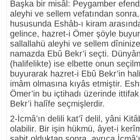
Başka bir misâl: Peygamber efendi
aleyhi ve sellem vefatından sonra,
hususunda Eshâb-ı kiram arasında
gelince, hazret-i Ömer şöyle buyur
sallallahü aleyhi ve sellem dîninize 
namazda Ebû Bekr’i seçti. Dünyânız
(halifelikte) ise elbette onun seçil
buyurarak hazret-i Ebû Bekr’in hal
imâm olmasına kıyâs etmiştir. Eshâ
Ömer’in bu içtihadı üzerinde ittifak
Bekr’i halîfe seçmişlerdir.
2-İcmâ’ın delili kat’î delil, yâni Ki
olabilir. Bir işin hükmü, âyet-i kerî
sabit olduktan sonra, ayrıca İcmâ