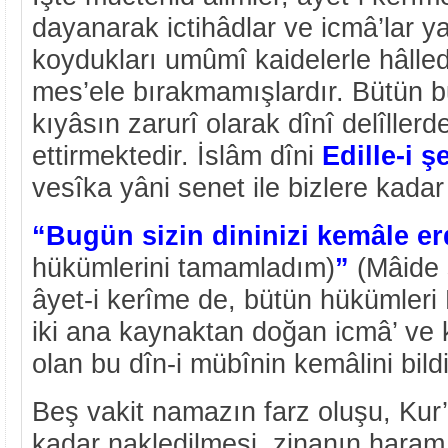
dayanarak ictihâdlar ve icmâ’lar y
koydukları umûmî kaidelerle hâlled
mes’ele bırakmamışlardır. Bütün b
kıyâsın zarurî olarak dînî delîller
ettirmektedir. İslâm dîni
Edille-i ş
vesîka yâni senet ile bizlere kadar 
“Bugün sizin dininizi kemâle er
hükümlerini tamamladım)
”
(Mâide 
âyet-i kerîme de, bütün hükümleri 
iki ana kaynaktan doğan icmâ’ ve kı
olan bu dîn-i mübînin kemâlini bild
Beş vakit namazın farz oluşu, Kur’
kadar nakledilmesi, zinanın haram 