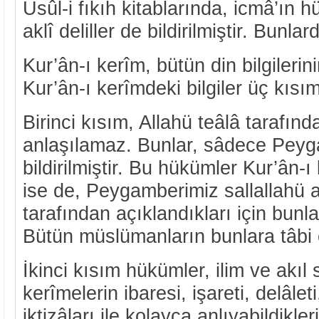
Usûl-i fıkıh kitablarında, icmâ’ın 
aklî deliller de bildirilmiştir. Bunlar
Kur’ân-ı kerîm, bütün din bilgileri
Kur’ân-ı kerîmdeki bilgiler üç kısım
Birinci kısım, Allahü teâlâ tarafınd
anlaşılamaz. Bunlar, sâdece Pey
bildirilmiştir. Bu hükümler Kur’ân-ı
ise de, Peygamberimiz sallallahü a
tarafından açıklandıkları için bunl
Bütün müslümanların bunlara tâbi 
İkinci kısım hükümler, ilim ve akıl s
kerîmelerin ibaresi, işareti, delâle
iktizâları ile kolayca anlıyabildikleri