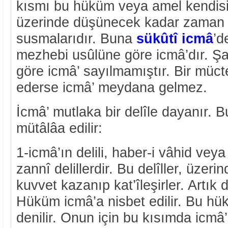
kısmı bu hüküm veya amel kendisi
üzerinde düşünecek kadar zaman g
susmalarıdır. Buna
sükûtî icmâ
’d
mezhebi usûlüne göre icmâ’dır. Şa
göre icmâ’ sayılmamıştır. Bir müct
ederse icmâ’ meydana gelmez.
İcmâ’ mutlaka bir delîle dayanır. Bu
mütâlâa edilir:
1-icmâ’ın delili, haber-i vâhid veya 
zannî delillerdir. Bu delîller, üzer
kuvvet kazanıp kat’îleşirler. Artık de
Hüküm icmâ’a nisbet edilir. Bu hükü
denilir. Onun için bu kısımda icmâ’ 