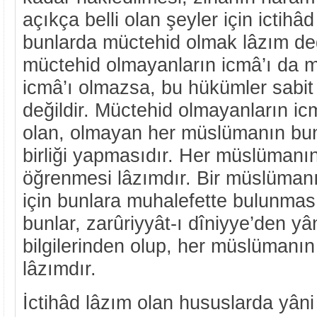
açıkça belli olan şeyler için ictih
bunlarda müctehid olmak lâzım deği
müctehid olmayanların icmâ’ı da m
icmâ’ı olmazsa, bu hükümler sabi
değildir. Müctehid olmayanların ic
olan, olmayan her müslümanın bunl
birliği yapmasıdır. Her müslümanın 
öğrenmesi lâzımdır. Bir müslümanı
için bunlara muhalefette bulunması
bunlar, zarûriyyât-ı dîniyye’den yâ
bilgilerinden olup, her müslümanın
lâzımdır.
İctihâd lâzım olan hususlarda yâni