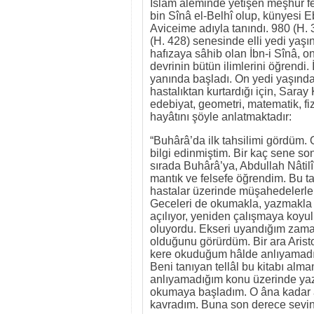
İslâm âleminde yetişen meşhûr fel
bin Sînâ el-Belhî olup, künyesi E
Aviceime adıyla tanındı. 980 (H.
(H. 428) senesinde elli yedi yaşın
hafızaya sâhib olan İbn-i Sînâ, o
devrinin bütün ilimlerini öğrendi.
yanında başladı. On yedi yaşında
hastalıktan kurtardığı için, Sara
edebiyat, geometri, matematik, fiz
hayâtını şöyle anlatmaktadır:
“Buhârâ’da ilk tahsilimi gördüm.
bilgi edinmiştim. Bir kaç sene so
sırada Buhârâ’ya, Abdullah Nâtilî
mantık ve felsefe öğrendim. Bu ta
hastalar üzerinde müşahedelerle
Geceleri de okumakla, yazmakla u
açılıyor, yeniden çalışmaya koy
oluyordu. Ekseri uyandığım zaman
olduğunu görürdüm. Bir ara Aristo
kere okuduğum hâlde anlıyamadım. 
Beni tanıyan tellâl bu kitabı alma
anlıyamadığım konu üzerinde ya
okumaya başladım. O âna kadar anl
kavradım. Buna son derece sevin