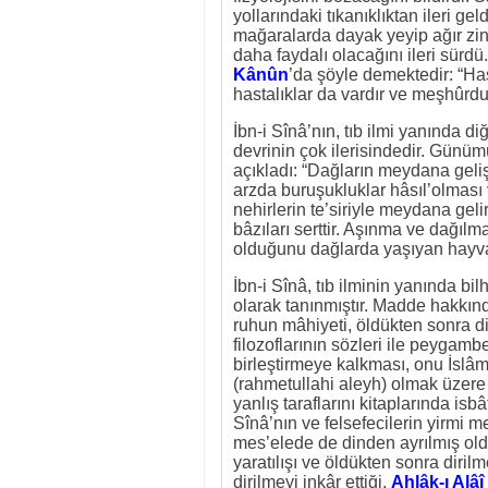
yollarındaki tıkanıklıktan ileri ge
mağaralarda dayak yeyip ağır zin
daha faydalı olacağını ileri sürdü
Kânûn
’da şöyle demektedir: “Has
hastalıklar da vardır ve meşhûrdu
İbn-i Sînâ’nın, tıb ilmi yanında diğ
devrinin çok ilerisindedir. Günü
açıkladı: “Dağların meydana gelişi
arzda buruşukluklar hâsıl’olması
nehirlerin te’siriyle meydana gelir
bâzıları serttir. Aşınma ve dağıl
olduğunu dağlarda yaşıyan hayvanl
İbn-i Sînâ, tıb ilminin yanında bi
olarak tanınmıştır. Madde hakkında
ruhun mâhiyeti, öldükten sonra dir
filozoflarının sözleri ile peygamber
birleştirmeye kalkması, onu İslâm 
(rahmetullahi aleyh) olmak üzere
yanlış taraflarını kitaplarında isbâ
Sînâ’nın ve felsefecilerin yirmi m
mes’elede de dinden ayrılmış olduk
yaratılışı ve öldükten sonra diril
dirilmeyi inkâr ettiği,
Ahlâk-ı Alâî