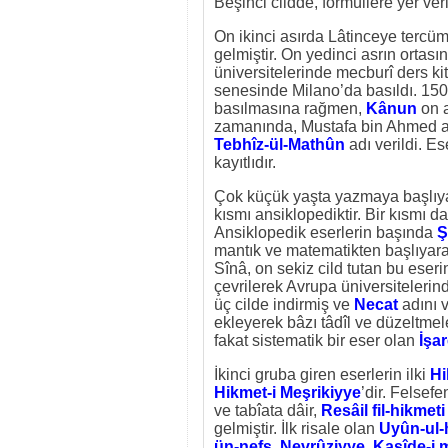
Beşinci cildde, formüllere yer ve
On ikinci asırda Lâtinceye tercü
gelmiştir. On yedinci asrın ortas
üniversitelerinde mecburî ders kit
senesinde Milano’da basıldı. 1500
basılmasına rağmen,
Kânun
on a
zamanında, Mustafa bin Ahmed adı
Tebhîz-ül-Mathûn
adı verildi. 
kayıtlıdır.
Çok küçük yaşta yazmaya başlıyan 
kısmı ansiklopediktir. Bir kısmı da
Ansiklopedik eserlerin başında
Ş
mantık ve matematikten başlıyarak
Sînâ, on sekiz cild tutan bu eser
çevrilerek Avrupa üniversitelerin
üç cilde indirmiş ve
Necat
adını v
ekleyerek bâzı tâdîl ve düzeltme
fakat sistematik bir eser olan
İşar
İkinci gruba giren eserlerin ilki
Hi
Hikmet-i Meşrikiyye
’dir. Felsefe
ve tabîata dâir,
Resâil fil-hikmeti
gelmiştir. İlk risale olan
Uyûn-ul-
ün-nefs, Nevrûziyye,
Kasîde-i 