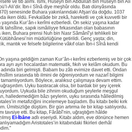
sefe ve tıb âlimi. İsmi, Hüseyn bin Abdullah bin Hüseyn bin Ali
bü’l-Ali’dir. İbn-i Sînâ diye meşhûr oldu. Batı dünyâsında
 370) senesinde Buhara yakınlarındaki Afşan’da doğdu. 1037
da iken öldü. Fevkalâde bir zekâ, hareketli ve çok kuvvetli bir
n yaşında Kur’ân-ı kerîmi ezberledi. On sekiz yaşına kadar
 İlk tahsîline, sapık ismâiliyye fırkasından olan babasının
 iken, Buhara prensi Nuh bin Nasr Sâmânî’yi tehlikeli bir
y Kütübhânesi’nin müdürlüğüne getirildi. Genç yaşta; din,
ik, mantık ve felsefe bilgilerine vâkıf olan İbn-i Sînâ kendi
 On yaşına geldiğim zaman Kur’ân-ı kerîmi ezberlemiş ve bir çok
nra ayrı ayrı hocalardan matematik, fıkıh ve kelâm okudum. Bu
 adında biri gelmişti. Babam bu zâtı evimize davet etti. Ondan
hsîlim sırasında tıb ilmini de öğreniyordum ve nazarî bilgimi
 tamamlıyordum. Böylece, aralıksız çalışmaya devam ettim.
ğraşırdım. Uyku bastıracak olsa, bir bardak bir şey içerek
uluyordum. Uykuda bile zihnim okuduğum şeylerle meşgul
, halledemediğim bâzı şeylerin, uyku sırasında hâlledilmiş
tales’in metafiziğini incelemeye başladım. Bu kitabı belki kırk
Ümitsizliğe düştüm. Bir gün artırma ile bir kitap satılıyordu.
mı tavsiye etti. Bu kitap, Fârâbî’nin, uğraştığım hâlde
zılmış
El-İbâne
adlı eseriydi. Kitabı aldım, eve dönünce hemen
ıyamadığım Aristotales’in kitabındaki fikirleri derhâl
dim.”