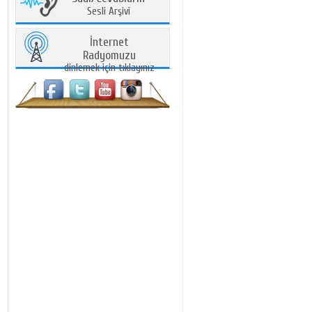
Sesli Arşivi
İnternet
Radyomuzu
dinlemek için tıklayınız