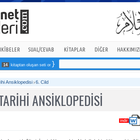
KÎBELER
SUAL/CEVAB
KİTAPLAR
DİĞER
HAKKIMIZ
ptan oluşan seti online sipariş verebilirsiniz
ihi Ansiklopedisi
6. Cild
TARİHİ ANSİKLOPEDİSİ