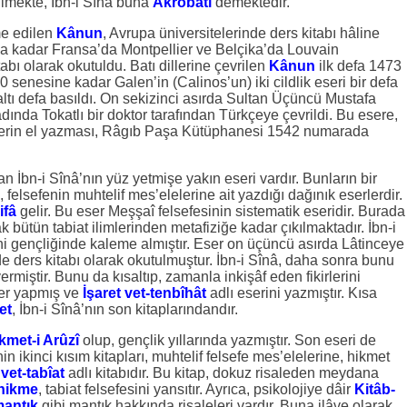
rilmekte, İbn-i Sînâ buna
Akrobati
demektedir.
me edilen
Kânun
, Avrupa üniversitelerinde ders kitabı hâline
ına kadar Fransa’da Montpellier ve Belçika’da Louvain
abı olarak okutuldu. Batı dillerine çevrilen
Kânun
ilk defa 1473
 senesine kadar Galen’in (Calinos’un) iki cildlik eseri bir defa
ltı defa basıldı. On sekizinci asırda Sultan Üçüncü Mustafa
nda Tokatlı bir doktor tarafından Türkçeye çevrildi. Bu esere,
Eserin el yazması, Râgıb Paşa Kütüphanesi 1542 numarada
İbn-i Sînâ’nın yüz yetmişe yakın eseri vardır. Bunların bir
, felsefenin muhtelif mes’elelerine ait yazdığı dağınık eserlerdir.
ifâ
gelir. Bu eser Meşşaî felsefesinin sistematik eseridir. Burada
 bütün tabiat ilimlerinden metafiziğe kadar çıkılmaktadır. İbn-i
ini gençliğinde kaleme almıştır. Eser on üçüncü asırda Lâtinceye
de ders kitabı olarak okutulmuştur. İbn-i Sînâ, daha sonra bunu
ermiştir. Bunu da kısaltıp, zamanla inkişâf eden fikirlerini
ler yapmış ve
İşaret vet-tenbîhât
adlı eserini yazmıştır. Kısa
et
, İbn-i Sînâ’nın son kitaplarındandır.
kmet-i Arûzî
olup, gençlik yıllarında yazmıştır. Son eseri de
nin ikinci kısım kitapları, muhtelif felsefe mes’elelerine, hikmet
 vet-tabîat
adlı kitabıdır. Bu kitap, dokuz risaleden meydana
hikme
, tabiat felsefesini yansıtır. Ayrıca, psikolojiye dâir
Kitâb-
mantık
gibi mantık hakkında risaleleri vardır. Buna ilâve olarak