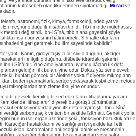
ettiği ve yanında bulunan malını fakirlere tasadduk ettiği
flarının küfresebeb olan fikirlerinden sıyrılamadığı,
Mu’ad
ve
aktadır.
 felsefe, astronomi, fizik, kimya, formakoloji, edebiyat ve
di. En meşhûr olduğu ilim sahası tıb idi. Tıb ilminde mütehassıs
k metodu değiştirdi. İbn-i Sînâ, tıbbın ana gayesini şöyle
stalıkta insan bünyesinin hâlini öğretir. Sıhhatte olanların
ıhhatlerini geri getirmek, bu ilim sayesinde kabildir.”
fler yaptı. Kanın, gıdayı taşıyıcı bir sıvı olduğunu, akciğer
hareketleri ile ilgili olduğunu, diâbette idrardaki şekerin
en İbn-i Sînâ’dır. Yine ameliyatlarda uyutucu ilâçları ilk defa
oplardan geldiğini ilk bulan, yine odur. Dokuz yüz sene evvel;
azık ki, bunları görecek bir âletimiz yoktur” diyerek mikropların
alıkları, bedeni parmaklarla sertçe yoklayarak tesbit etme metodu
ak suyu mikroplardan temizleme fikri yine onundur.
in gibi gevşek, kemik gibi sert dokuların iltihaplanmayacağı
“Kemikler de iltihaplanır” diyerek bu görüşü çürütmüştür.
r akut enfeksiyonlardan yine ilk defa o ayırmıştır. İbn-i Sînâ
erdiği şarbonu açık ve tam bir şekilde îzâh etti. Genetik yolla
ceğini bunun ise, organ üzerinde şekil, fonksiyon bozuklukları ile
. Karaciğer hastalıklarını ve sarılığı en iyi şekilde tarif etti.
 bozuklukları, kanamalar olabileceğini, dalak ve mesanenin
. Sarılığın, karaciğer dokusunun bozulmasından veya safra