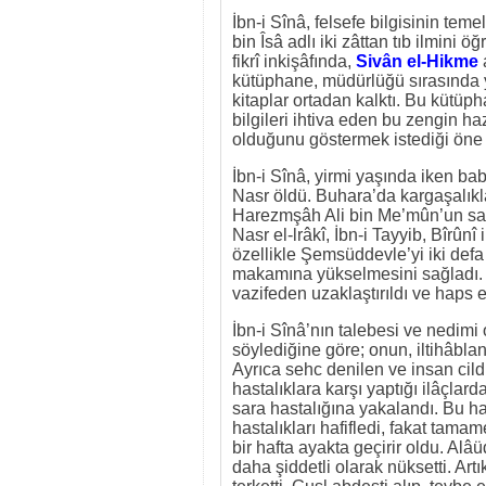
İbn-i Sînâ, felsefe bilgisinin te
bin Îsâ adlı iki zâttan tıb ilmini ö
fikrî inkişâfında,
Sivân el-Hikme
kütüphane, müdürlüğü sırasında y
kitaplar ortadan kalktı. Bu kütüpha
bilgileri ihtiva eden bu zengin ha
olduğunu göstermek istediği öne 
İbn-i Sînâ, yirmi yaşında iken b
Nasr öldü. Buhara’da kargaşalıkla
Harezmşâh Ali bin Me’mûn’un sar
Nasr el-lrâkî, İbn-i Tayyib, Bîrûnî 
özellikle Şemsüddevle’yi iki defa
makamına yükselmesini sağladı.
vazifeden uzaklaştırıldı ve haps e
İbn-i Sînâ’nın talebesi ve nedim
söylediğine göre; onun, iltihâbla
Ayrıca sehc denilen ve insan cild
hastalıklara karşı yaptığı ilâçla
sara hastalığına yakalandı. Bu h
hastalıkları hafifledi, fakat tama
bir hafta ayakta geçirir oldu. Al
daha şiddetli olarak nüksetti. Art