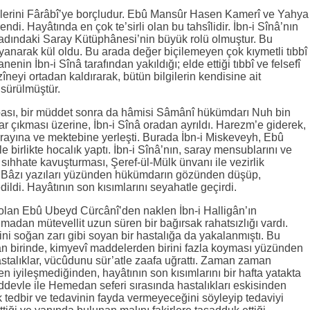
mellerini Fârâbî’ye borçludur. Ebû Mansûr Hasen Kamerî ve Yahya
ğrendi. Hayâtında en çok te’sirli olan bu tahsîlidir. İbn-i Sînâ’nın
adındaki Saray Kütüphânesi’nin büyük rolü olmuştur. Bu
anarak kül oldu. Bu arada değer biçilemeyen çok kıymetli tıbbî
nenin İbn-i Sînâ tarafından yakıldığı; elde ettiği tıbbî ve felsefî
zîneyi ortadan kaldırarak, bütün bilgilerin kendisine ait
sürülmüştür.
abası, bir müddet sonra da hâmisi Sâmânî hükümdarı Nuh bin
r çıkması üzerine, İbn-i Sînâ oradan ayrıldı. Harezm’e giderek,
ayına ve mektebine yerleşti. Burada İbn-i Miskeveyh, Ebû
ile birlikte hocalık yaptı. İbn-i Sînâ’nın, saray mensublarını ve
 sıhhate kavuşturması, Şeref-ül-Mülk ünvanı ile vezirlik
 Bâzı yazıları yüzünden hükümdarın gözünden düşüp,
dildi. Hayâtının son kısımlarını seyahatle geçirdi.
i olan Ebû Ubeyd Cürcânî’den naklen İbn-i Halligân’ın
nmadan mütevellit uzun süren bir bağırsak rahatsızlığı vardı.
ini soğan zarı gibi soyan bir hastalığa da yakalanmıştı. Bu
rdan birinde, kimyevî maddelerden birini fazla koyması yüzünden
astalıklar, vücûdunu sür’atle zaafa uğrattı. Zaman zaman
men iyileşmediğinden, hayâtının son kısımlarını bir hafta yatakta
âüddevle ile Hemedan seferi sırasında hastalıkları eskisinden
ık tedbir ve tedavinin fayda vermeyeceğini söyleyip tedaviyi