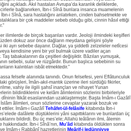
ldiğini açıkladı. Akıl hastalan Avrupa’da karanlık deliklerde,
cirlerle bağlanırken, İbn-i Sînâ bunlara insanca muamelenin
. İbn-i Sînâ, sara hastalığını anlatırken, cinden bahsetmekte ve
talıklara bir çok maddeler sebeb olduğu gibi, cinnin hâsıl ettiği
r.”
er ilimlerde de birçok başarıları vardır. Jeoloji ilmindeki keşifleri
müzden dokuz asır önce dağların meydana gelişini şöyle
 iki ayrı sebebe dayanır. Dağlar, ya şiddetli zelzeleler netîcesi
 veya kendisine yeni bir yol bulmak üzere vadiler açan
. Taş tabakalarının da çeşitleri değişiktir. Bâzıları yumuşak,
manın sebebi, sular ve rüzgârdır. Bunun başlıca sebebinin su
arın kalıntıları isbât etmektedir.”
lhassa felsefe alanında tanındı. Onun felsefesi, yeni Eflâtunculuk
ki görüşleri, îmân-akıl-mantık üzerine ileri sürdüğü fikirler,
ilme, vahiy ile ilgili şahsî inançları ve nihayet Yunan
lerin bildirdiklerini ve kelâm âlimlerinin sözlerini birbirleriyle
dîninin îtikât esaslarından uzaklaştırmıştır. Başta İmâm-ı Gazâlî
 İslâm âlimleri, onun sözlerine cevaplar yazarak bozuk ve
t ettiler. İmâm-ı Gazâlî
Tehâfet-ül-felâsife
kitabında İbn-i
es’elede dalâlete düştüklerini yâni sapıttıklarını ve bunlardan üç
larını bildirdi. Bu üç mes’ele; Allahü teâlânın ilmi, âlemin
me hakkındadır. İbn-i Sînâ’nın,
Mu’âd
kitabında öldükten sonra
ve İmâm-ı Rabbânî hazretlerinin
Meârif-i ledünniyye