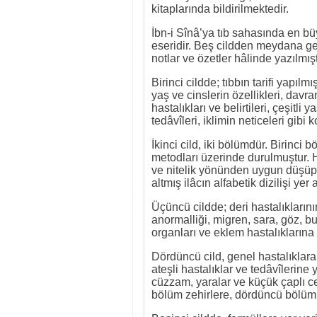
kitaplarında bildirilmektedir.
İbn-i Sînâ’ya tıb sahasında en bü
eseridir. Beş cildden meydana gel
notlar ve özetler hâlinde yazılmışt
Birinci cildde; tıbbın tarifi yapılmı
yaş ve cinslerin özellikleri, davran
hastalıkları ve belirtileri, çeşitl
tedâvîleri, iklimin neticeleri gibi
İkinci cild, iki bölümdür. Birinci 
metodları üzerinde durulmuştur. Ha
ve nitelik yönünden uygun düşüp 
altmış ilâcın alfabetik dizilişi yer 
Üçüncü cildde; deri hastalıklarının
anormalliği, migren, sara, göz, bu
organları ve eklem hastalıklarına y
Dördüncü cild, genel hastalıklara 
ateşli hastalıklar ve tedâvîlerine 
cüzzam, yaralar ve küçük çaplı c
bölüm zehirlere, dördüncü bölüm i