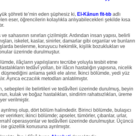
yük şöhreti te’min eden şüphesiz ki,
El-Kânun fit-tıb
adlı
en eser, öğrencilerin kolaylıkla anlıyabilecekleri şekilde kısa
ır.
ş ve sahasının sınırları çizilmiştir. Ardından insan yapısı, belirli
ışları, iskelet, kaslar, sinirler, damarlar gibi organlar ve bunların
i yaşlarda beslenme, koruyucu hekimlik, kişilik bozuklukları ve
 konular üzerinde durulmuştur.
bölümde, ilâçların yapılışlarını tecrübe yoluyla tesbit etme
stalıkların tedâvî yollan, bir ilâcın hastalığın yapısına, nicelik
düşmediğini anlama şekli ele alınır. İkinci bölümde, yedi yüz
alır. Ayrıca eczacılık metodları anlatılmıştır.
, sebepleri ile belirtileri ve tedâvîleri üzerinde durulmuş, beyin
run, kulak ve boğaz hastalıkları, sindirim rahatsızlıkları, üreme
er verilmiştir.
ayrılmış olup, dört bölüm halindedir. Birinci bölümde, bulaşıcı
yer verirken; ikinci bölümde; apseler, tümörler, çıbanlar, urlar,
errahî operasyonlar ve tedâvîleri üzerinde durulmuştur. Üçüncü
se güzellik konusuna ayrılmıştır.