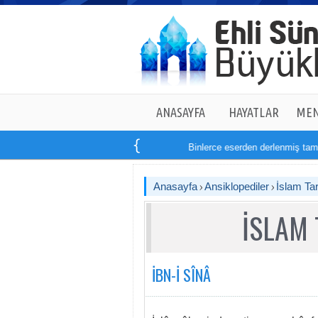
ANASAYFA
HAYATLAR
MEN
Binlerce eserden derlenmiş tam
14
kita
Anasayfa
Ansiklopediler
İslam Tar
İSLAM 
İBN-İ SÎNÂ