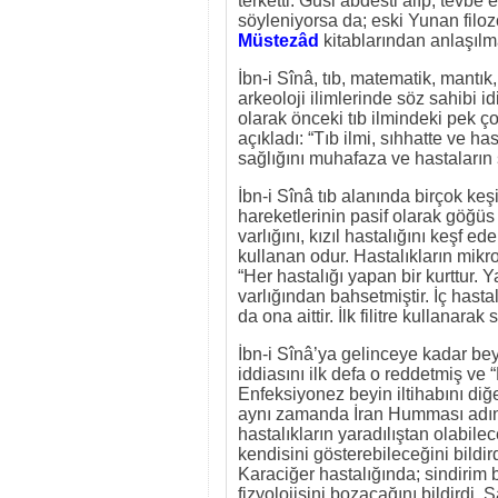
terketti. Gusl abdesti alıp, tevbe 
söyleniyorsa da; eski Yunan filozo
Müstezâd
kitablarından anlaşılm
İbn-i Sînâ, tıb, matematik, mantık,
arkeoloji ilimlerinde söz sahibi i
olarak önceki tıb ilmindeki pek ço
açıkladı: “Tıb ilmi, sıhhatte ve ha
sağlığını muhafaza ve hastaların s
İbn-i Sînâ tıb alanında birçok keşi
hareketlerinin pasif olarak göğüs 
varlığını, kızıl hastalığını keşf ed
kullanan odur. Hastalıkların mikr
“Her hastalığı yapan bir kurttur. Y
varlığından bahsetmiştir. İç hast
da ona aittir. İlk filitre kullanar
İbn-i Sînâ’ya gelinceye kadar bey
iddiasını ilk defa o reddetmiş ve 
Enfeksiyonez beyin iltihabını diğe
aynı zamanda İran Humması adını v
hastalıkların yaradılıştan olabile
kendisini gösterebileceğini bildirdi
Karaciğer hastalığında; sindirim
fizyolojisini bozacağını bildirdi