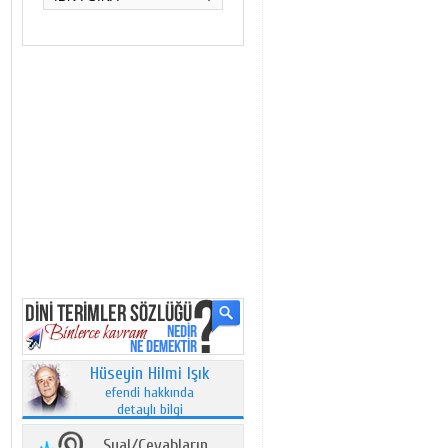
Hüseyin Hilmi Işık
efendi hakkında
detaylı bilgi
Sual/Cevabların