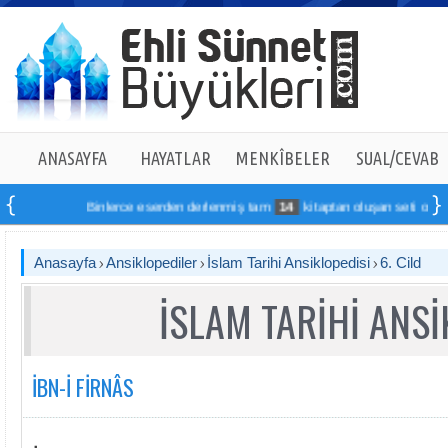
ANASAYFA
HAYATLAR
MENKÎBELER
SUAL/CEVAB
Binlerce eserden derlenmiş tam
14
kitaptan oluşan seti online sip
Anasayfa
Ansiklopediler
İslam Tarihi Ansiklopedisi
6. Cild
İSLAM TARİHİ ANSİ
İBN-İ FİRNÂS