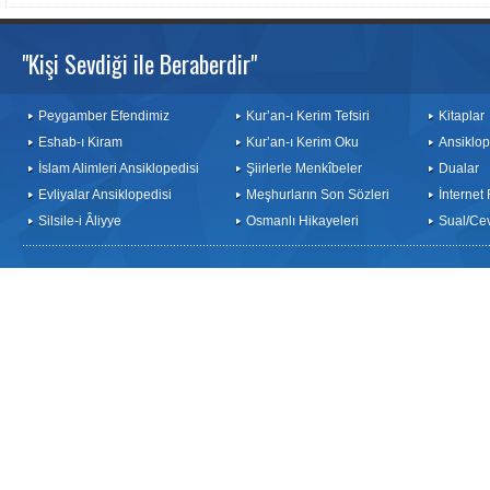
"Kişi Sevdiği ile Beraberdir"
Peygamber Efendimiz
Kur’an-ı Kerim Tefsiri
Kitaplar
Eshab-ı Kiram
Kur’an-ı Kerim Oku
Ansiklop
İslam Alimleri Ansiklopedisi
Şiirlerle Menkîbeler
Dualar
Evliyalar Ansiklopedisi
Meşhurların Son Sözleri
İnternet
Silsile-i Âliyye
Osmanlı Hikayeleri
Sual/Ce