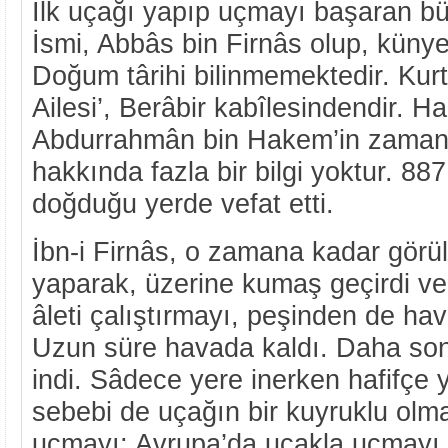
İlk uçağı yapıp uçmayı başaran bü
İsmi, Abbâs bin Firnâs olup, künye
Doğum târihi bilinmemektedir. Kur
Ailesi’, Berâbir kabîlesindendir. Hal
Abdurrahmân bin Hakem’in zamanı
hakkında fazla bir bilgi yoktur. 88
doğduğu yerde vefat etti.
İbn-i Firnâs, o zamana kadar görül
yaparak, üzerine kumaş geçirdi ve 
âleti çalıştırmayı, peşinden de ha
Uzun süre havada kaldı. Daha sonr
indi. Sâdece yere inerken hafifçe 
sebebi de uçağın bir kuyruklu olma
uçmayı; Avrupa’da uçakla uçmayı i