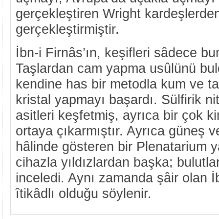
gerçekleştiren Wright kardeşlerd
gerçekleştirmiştir.
İbn-i Firnâs’ın, keşifleri sâdece b
Taşlardan cam yapma usûlünü bu
kendine has bir metodla kum ve t
kristal yapmayı başardı. Sülfirik nit
asitleri keşfetmiş, ayrıca bir çok
ortaya çıkarmıştır. Ayrıca güneş v
hâlinde gösteren bir Plenatarium ya
cihazla yıldızlardan başka; bulutla
inceledi. Aynı zamanda şâir olan İ
îtikâdlı olduğu söylenir.