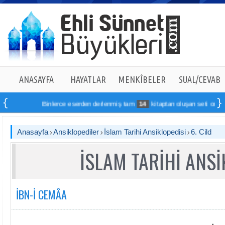
ANASAYFA
HAYATLAR
MENKÎBELER
SUAL/CEVAB
Binlerce eserden derlenmiş tam
14
kitaptan oluşan seti online sipariş
Anasayfa
Ansiklopediler
İslam Tarihi Ansiklopedisi
6. Cild
İSLAM TARİHİ ANSİ
İBN-İ CEMÂA