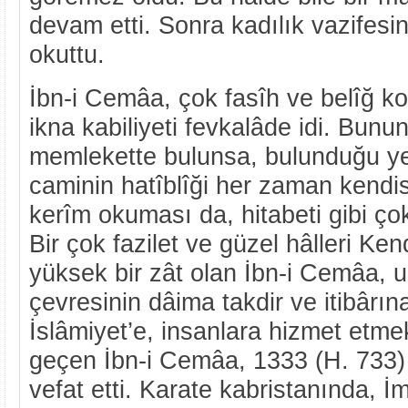
devam etti. Sonra kadılık vazifesin
okuttu.
İbn-i Cemâa, çok fasîh ve belîğ ko
ikna kabiliyeti fevkalâde idi. Bunun
memlekette bulunsa, bulunduğu y
caminin hatîblîği her zaman kendisi
kerîm okuması da, hitabeti gibi çok 
Bir çok fazilet ve güzel hâlleri Ke
yüksek bir zât olan İbn-i Cemâa,
çevresinin dâima takdir ve itibârı
İslâmiyet’e, insanlara hizmet etme
geçen İbn-i Cemâa, 1333 (H. 733)
vefat etti. Karate kabristanında, İ