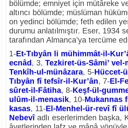
bölümde; emniyet için mütâreke v
altıncı bölümde; müslüman hükümd
on yedinci bölümde; feth edilen ye
durumu anlatılmıştır. Eser, 1934 
tarafından Almanca’ya tercüme edil
1-
Et-Tıbyân li mühimmât-il-Kur’
ecnâd
, 3,
Tezkiret-üs-Sâmi’ vel-
Tenkîh-ul-münâzara
, 5-
Hüccet-ü
Tıbyân
fî tefsîr-il-Kur’ân
, 7-
El-F
sûret-il-Fâtiha
, 8-
Keşf-ül-gumm
ulûm-il-menasik
, 10-
Mukannas
f
kasas
, 11-
El-Menhel-ür-revî fî ül
Nebevî
adlı eserlerimden başka, K
âyetlerinden lafz ve mânâ yönüyle 