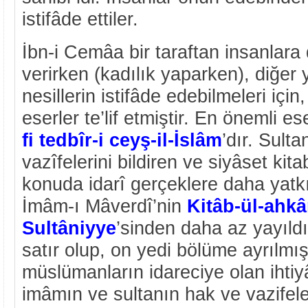
istifâde ettiler.
İbn-i Cemâa bir taraftan insanlara
verirken (kadılık yaparken), diğer
nesillerin istifâde edebilmeleri için, 
eserler te’lif etmiştir. En önemli es
fi tedbîr-i ceyş-il-İslâm
’dır. Sulta
vazîfelerini bildiren ve siyâset kit
konuda idarî gerçeklere daha yatkı
İmâm-ı Mâverdî’nin
Kitâb-ül-ahk
Sultâniyye
’sinden daha az yayıldı.
satır olup, on yedi bölüme ayrılmış
müslümanların idareciye olan ihtiy
imâmın ve sultanın hak ve vazifel