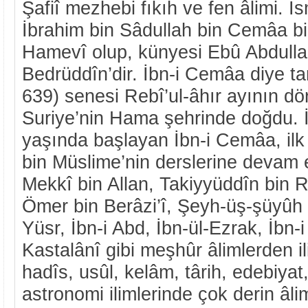
Şafiî mezhebi fıkıh ve fen âlimi.
İbrahim bin Sâdullah bin Cemâa bin
Hamevî olup, künyesi Ebû Abdulla
Bedrüddîn’dir. İbn-i Cemâa diye ta
639) senesi Rebî’ul-âhır ayının d
Suriye’nin Hama şehrinde doğdu. İl
yaşında başlayan İbn-i Cemâa, ilk
bin Müslime’nin derslerine devam 
Mekkî bin Allan, Takiyyüddîn bin Re
Ömer bin Berâzi’î, Şeyh-üş-şüyûh el
Yüsr, İbn-i Abd, İbn-ül-Ezrak, İbn-i
Kastalânî gibi meşhûr âlimlerden il
hadîs, usûl, kelâm, târih, edebiyat
astronomi ilimlerinde çok derin âli