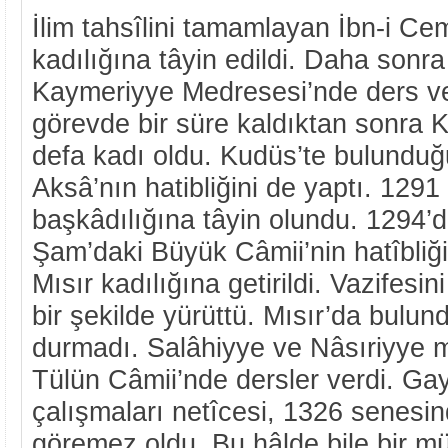
İlim tahsîlini tamamlayan İbn-i Ce
kadılığına tâyin edildi. Daha sonr
Kaymeriyye Medresesi’nde ders v
görevde bir süre kaldıktan sonra K
defa kadı oldu. Kudüs’te bulundu
Aksâ’nın hatibliğini de yaptı. 1291
başkâdılığına tâyin olundu. 1294’
Şam’daki Büyük Câmii’nin hatîbliği
Mısır kadılığına getirildi. Vazifesin
bir şekilde yürüttü. Mısır’da bul
durmadı. Salâhiyye ve Nâsıriyye me
Tülün Câmii’nde dersler verdi. Gayr
çalışmaları netîcesi, 1326 senesin
göremez oldu. Bu hâlde bile bir m