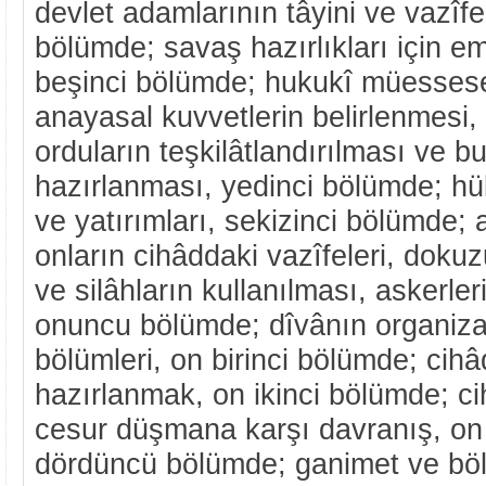
devlet adamlarının tâyini ve vazîfe
bölümde; savaş hazırlıkları için emi
beşinci bölümde; hukukî müessesel
anayasal kuvvetlerin belirlenmesi,
orduların teşkilâtlandırılması ve b
hazırlanması, yedinci bölümde; h
ve yatırımları, sekizinci bölümde; 
onların cihâddaki vazîfeleri, doku
ve silâhların kullanılması, askerler
onuncu bölümde; dîvânın organiza
bölümleri, on birinci bölümde; cih
hazırlanmak, on ikinci bölümde; cih
cesur düşmana karşı davranış, on
dördüncü bölümde; ganimet ve böl