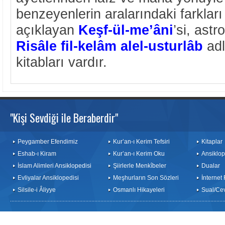
benzeyenlerin aralarındaki farkları
açıklayan
Keşf-ül-me’âni
’si, ast
Risâle fil-kelâm alel-usturlâb
adl
kitabları vardır.
"Kişi Sevdiği ile Beraberdir"
Peygamber Efendimiz
Kur’an-ı Kerim Tefsiri
Kitaplar
Eshab-ı Kiram
Kur’an-ı Kerim Oku
Ansiklop
İslam Alimleri Ansiklopedisi
Şiirlerle Menkîbeler
Dualar
Evliyalar Ansiklopedisi
Meşhurların Son Sözleri
İnternet
Silsile-i Âliyye
Osmanlı Hikayeleri
Sual/Ce