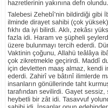
hazretlerinin yakınına defn olundu
Talebesi Zehebî’nin bildirdiği gibi
ilminde dirayet sahibi (çok yüksek) 
fıkhı da iyi bilirdi. Aklı, zekâsı yük
fazla idi. Haram ve şüpheli şeyler
üzere bulunmayı tercih ederdi. Dü
Vaktinin çoğunu, Allahü teâlâya i
çok zikretmekle geçirirdi. Maddî 
için devletten maaş almaz, kendi im
ederdi. Zahirî ve bâtınî ilimlerde m
insanların gönüllerinde taht kurmu
tarafından sevilirdi. Gayet sessiz,
heybetli bir zât idi. Tasavvuf yol
sahibi idi. İnsanlar onun edebinde