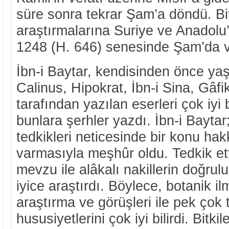
süre sonra tekrar Şam’a döndü. Bit
araştırmalarına Suriye ve Anadol
1248 (H. 646) senesinde Şam’da ve
İbn-i Baytar, kendisinden önce ya
Calinus, Hipokrat, İbn-i Sina, Gâfik
tarafından yazılan eserleri çok iyi 
bunlara şerhler yazdı. İbn-i Bayta
tedkikleri neticesinde bir konu ha
varmasıyla meşhûr oldu. Tedkik ett
mevzu ile alâkalı nakillerin doğrulu
iyice araştırdı. Böylece, botanik i
araştırma ve görüşleri ile pek çok te
hususiyetlerini çok iyi bilirdi. Bitki