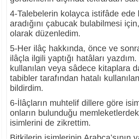
4-Talebelerin kolayca istifâde ede 
aradığını çabucak bulabilmesi için,
olarak düzenledim.
5-Her ilâç hakkında, önce ve sonra
ilâçla ilgili yaptığı hatâları yazdı
kullanılan veya sâdece kitaplara da
tabibler tarafından hatalı kullanılan
bildirdim.
6-İlâçların muhtelif dillere göre isim
onların bulunduğu memleketlerdeki
isimlerini de zikrettim.
Bitkilerin isimlerinin Arabça’sının