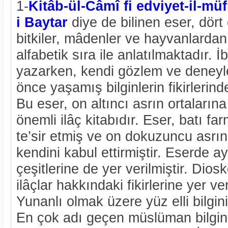
1-
Kitâb-ül-Câmî fi edviyet-il-müf
i Baytar
diye de bilinen eser, dört
bitkiler, mâdenler ve hayvanlardan 
alfabetik sıra ile anlatılmaktadır. İ
yazarken, kendi gözlem ve deneyl
önce yaşamış bilginlerin fikirlerin
Bu eser, on altıncı asrın ortaların
önemli ilâç kitabıdır. Eser, batı f
te’sir etmiş ve on dokuzuncu asrın
kendini kabul ettirmiştir. Eserde 
çeşitlerine de yer verilmiştir. Dios
ilâçlar hakkındaki fikirlerine yer ve
Yunanlı olmak üzere yüz elli bilgin
En çok adı geçen müslüman bilginl