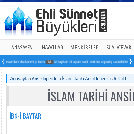
ANASAYFA
HAYATLAR
MENKÎBELER
SUAL/CEVAB
n derlenmiş tam
14
kitaptan oluşan seti online sipariş verebilirsiniz
Anasayfa
Ansiklopediler
İslam Tarihi Ansiklopedisi
6. Cild
İSLAM TARİHİ ANSİ
İBN-İ BAYTAR