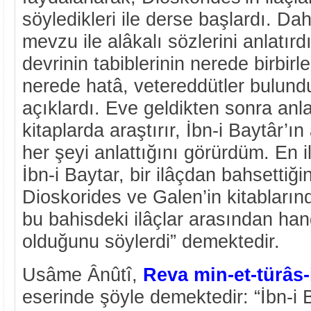
söyledikleri ile derse başlardı. Da
mevzu ile alâkalı sözlerini anlatır
devrinin tabiblerinin nerede birbirle
nerede hatâ, vetereddütler bulundu
açıklardı. Eve geldikten sonra anla
kitaplarda araştırır, İbn-i Baytâr’ı
her şeyi anlattığını görürdüm. En il
İbn-i Baytar, bir ilâçdan bahsettiği
Dioskorides ve Galen’in kitabları
bu bahisdeki ilâçlar arasından han
olduğunu söylerdi” demektedir.
Usâme Ânûtî,
Reva min-et-türâs-i
eserinde şöyle demektedir: “İbn-i B