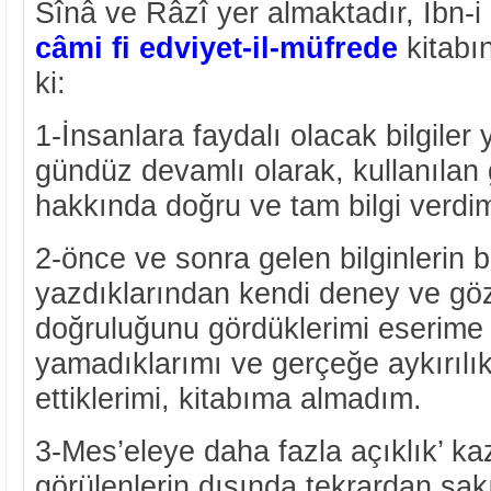
Sînâ ve Râzî yer almaktadır, İbn-i
câmi fi edviyet-il-müfrede
kitabı
ki:
1-İnsanlara faydalı olacak bilgile
gündüz devamlı olarak, kullanılan g
hakkında doğru ve tam bilgi verdi
2-önce ve sonra gelen bilginlerin
yazdıklarından kendi deney ve göz
doğruluğunu gördüklerimi eserime
yamadıklarımı ve gerçeğe aykırılıkl
ettiklerimi, kitabıma almadım.
3-Mes’eleye daha fazla açıklık’ ka
görülenlerin dışında tekrardan sak