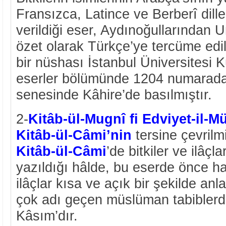
Fransızca, Latince ve Berberî diller
verildiği eser, Aydınoğullarından 
özet olarak Türkçe’ye tercüme edil
bir nüshası İstanbul Üniversitesi
eserler bölümünde 1204 numarada 
senesinde Kâhire’de basılmıştır.
2-
Kitâb-ül-Mugnî fi Edviyet-il-M
Kitâb-ül-Câmi’nin
tersine çevrilmi
Kitâb-ül-Câmi
’de bitkiler ve ilâçl
yazıldığı hâlde, bu eserde önce ha
ilâçlar kısa ve açık bir şekilde anl
çok adı geçen müslüman tabiblerde
Kâsım’dır.