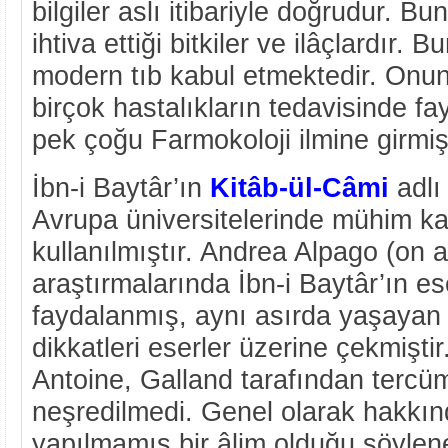
bilgiler aslı itibariyle doğrudur. Bu
ihtiva ettiği bitkiler ve ilâçlardır. 
modern tıb kabul etmektedir. Onun k
birçok hastalıkların tedavisinde fa
pek çoğu Farmokoloji ilmine girmişt
İbn-i Baytâr’ın
Kitâb-ül-Câmi
adlı
Avrupa üniversitelerinde mühim k
kullanılmıştır. Andrea Alpago (on al
araştırmalarında İbn-i Baytâr’ın es
faydalanmış, aynı asırda yaşayan
dikkatleri eserler üzerine çekmişti
Antoine, Galland tarafından tercüm
neşredilmedi. Genel olarak hakkın
yapılmamış bir âlim olduğu söyleneb