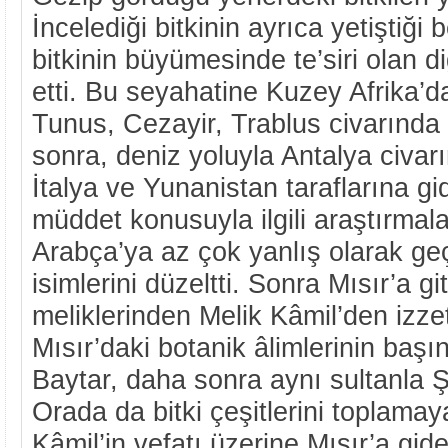
İncelediği bitkinin ayrıca yetiştiği 
bitkinin büyümesinde te’siri olan d
etti. Bu seyahatine Kuzey Afrika’d
Tunus, Cezayir, Trablus civarında
sonra, deniz yoluyla Antalya civarı
İtalya ve Yunanistan taraflarına g
müddet konusuyla ilgili araştırmal
Arabça’ya az çok yanlış olarak geç
isimlerini düzeltti. Sonra Mısır’a gi
meliklerinden Melik Kâmil’den izze
Mısır’daki botanik âlimlerinin başına
Baytar, daha sonra aynı sultanla Şa
Orada da bitki çeşitlerini toplamay
Kâmil’in vefatı üzerine Mısır’a giden