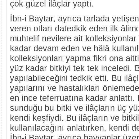
çok güzel ilâçlar yaptı.
İbn-i Baytar, ayrıca tarlada yetişe
veren otları datedkik eden ilk âlim
muhtelif nevilere ait kolleksiyonl
kadar devam eden ve hâlâ kullanıla
kolleksiyonları yapma fikri ona aitt
yüz kadar bitkiyi tek tek inceledi. 
yapılabileceğini tedkik etti. Bu ilâ
yapılarını ve hastalıkları önlemedek
en ince teferruatına kadar anlattı. 
sunduğu bu bitki ve ilâçların üç 
kendi keşfiydi. Bu ilâçların ve bitki
kullanılacağını anlatırken, kendi de
İbn-i Baytar, ayrıca hayvanlar üze