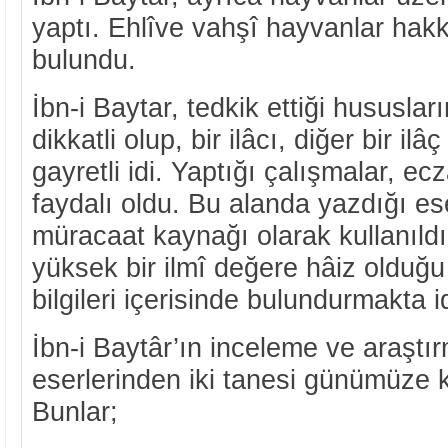
yaptı. Ehlîve vahşî hayvanlar hakk
bulundu.
İbn-i Baytar, tedkik ettiği hususlar
dikkatli olup, bir ilâcı, diğer bir i
gayretli idi. Yaptığı çalışmalar, ec
faydalı oldu. Bu alanda yazdığı ese
müracaat kaynağı olarak kullanıld
yüksek bir ilmî değere hâiz olduğu 
bilgileri içerisinde bulundurmakta id
İbn-i Baytâr’ın inceleme ve araştır
eserlerinden iki tanesi günümüze k
Bunlar;