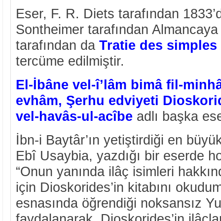
Eser, F. R. Diets tarafından 1833’
Sontheimer tarafından Almancaya 
tarafından da
Tratie des simples
tercüme edilmiştir.
El-İbâne vel-î’lâm bimâ fil-minhâ
evhâm, Şerhu edviyeti Dioskorid
vel-havâs-ul-acîbe
adlı başka eser
İbn-i Baytâr’ın yetiştirdiği en büyü
Ebî Usaybia, yazdığı bir eserde h
“Onun yanında ilâç isimleri hakkınd
için Dioskorides’in kitabını okudum
esnasında öğrendiği noksansız Y
faydalanarak, Dioskorides’in ilâçl