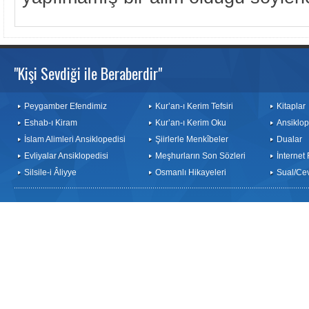
"Kişi Sevdiği ile Beraberdir"
Peygamber Efendimiz
Kur’an-ı Kerim Tefsiri
Kitaplar
Eshab-ı Kiram
Kur’an-ı Kerim Oku
Ansiklop
İslam Alimleri Ansiklopedisi
Şiirlerle Menkîbeler
Dualar
Evliyalar Ansiklopedisi
Meşhurların Son Sözleri
İnternet
Silsile-i Âliyye
Osmanlı Hikayeleri
Sual/Ce