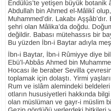
Endülüs’te yetişen büyük botanik â
Abdullah bin Ahmed el-Mâlikî olup
Muhammed’dir. Lakabı Aşşâb’dır. E
şehri olan Mâlika’da doğdu. Doğum 
değildir. Babası mütehassıs bir bayl
Bu yüzden İbn-i Baytar adıyla meş
İbn-i Baytar, İbn-i Rûmiyye diye b
Ebü’l-Abbâs Ahmed bin Muhammed’
Hocası ile beraber Sevilla çevresi
toplamak için dolaştı. Yirmi yaşlar
Rum ve islâm alemindeki beldeleri d
otların hususiyetleri hakkında bilg
olan müslüman ve gayr-i müslim bil
Gezip gördüğü yerlerdeki bitkileri y