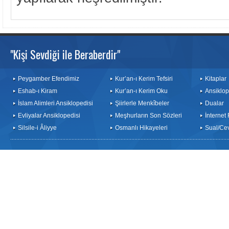
"Kişi Sevdiği ile Beraberdir"
Peygamber Efendimiz
Kur’an-ı Kerim Tefsiri
Kitaplar
Eshab-ı Kiram
Kur’an-ı Kerim Oku
Ansiklop
İslam Alimleri Ansiklopedisi
Şiirlerle Menkîbeler
Dualar
Evliyalar Ansiklopedisi
Meşhurların Son Sözleri
İnternet
Silsile-i Âliyye
Osmanlı Hikayeleri
Sual/Ce