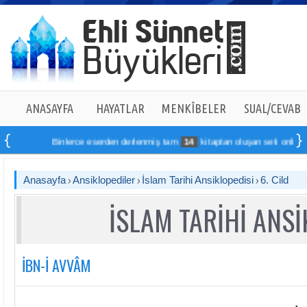
ANASAYFA
HAYATLAR
MENKÎBELER
SUAL/CEVAB
Binlerce eserden derlenmiş tam
14
kitaptan oluşan seti online sipa
Anasayfa
Ansiklopediler
İslam Tarihi Ansiklopedisi
6. Cild
İSLAM TARİHİ ANSİ
İBN-İ AVVÂM