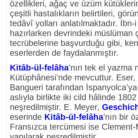
özellikleri, ağaç ve üzüm kütükle
çeşitli hastalıkların belirtileri, gör
tedâvî yolları anlatılmaktadır. İbn-
hazırlarken devrindeki müslüman çif
tecrübelerine başvurduğu gibi, ke
eserlerden de faydalanmıştır.
Kitâb-ül-felâha
’nın tek el yazma 
Kütüphânesi’nde mevcuttur. Eser,
Bangueri tarafından İspanyolca’ya
aslıyla birlikte iki cild hâlinde 18
neşredilmiştir. E. Meyer,
Geschich
eserinde
Kitâb-ül-felâha
’nın bir ö
Fransızca tercümesi ise Clement-M
yapılarak neşredilmiştir.