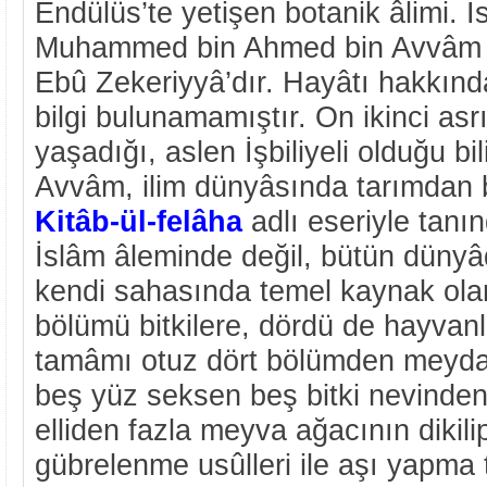
Endülüs’te yetişen botanik âlimi. İ
Muhammed bin Ahmed bin Avvâm el-
Ebû Zekeriyyâ’dır. Hayâtı hakkınd
bilgi bulunamamıştır. On ikinci asr
yaşadığı, aslen İşbiliyeli olduğu bil
Avvâm, ilim dünyâsında tarımdan
Kitâb-ül-felâha
adlı eseriyle tanı
İslâm âleminde değil, bütün düny
kendi sahasında temel kaynak olar
bölümü bitkilere, dördü de hayvanl
tamâmı otuz dört bölümden meydan
beş yüz seksen beş bitki nevinde
elliden fazla meyva ağacının dikilip
gübrelenme usûlleri ile aşı yapma 