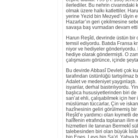
ilerlediler. Bu nehrin civarındaki
olmak üzere halkı katlettiler. Har
yerine Yezid bin Mezyed’i tâyin e
Hazarlar’ın geri çekilmesine se
savaşa baş vurmadan devam etti
Harun Reşîd, devrinde üstün bir o
temsil ediyordu. Batıda Fransa k
niyor ve hediyeler gönderiyordu.
hediye olarak göndermişti. O zam
çalışmasını görünce, içinde şeyta
Bu devirde Abbasî Devleti çok kuvv
tarafından üstünlüğü tartışılmaz b
Adalet ve medeniyet yaygınlaştı. 
isyanlar, derhal bastırılıyordu. Y
başlıca hususiyetlerinden biri de
san’at ehli, çalışabilmek için her 
müslüman tüccarlar, Çin ve iskand
hazînesinin geliri görülmemiş bir
Reşîd’e yardımcı olan kıymetli de
halîfenin etrafında toplanan ilim eh
hizmetleri ile tanınan Bermekî sü
talebesinden biri olan büyük İslâ
bin Enes, Leys bin Sa’d, Yahya b