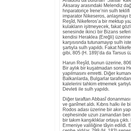
Anadolu’da bulunan “Safsaf” kale
Aksaray arasındaki Melendiz dağlı
hnparatoriçe İrene’nin sulh teklif
imparator Nikeseros, anlaşmayı 
Reşîd, Nikeferos’a bir mektup y
kulakların işitmeyecek, fakat göz
senesinde ikinci bir Bizans sefer
kendisi Heraklea (Ereğli) üzerine
karşısısnda tutunamayıp sulh iste
şartıyla sulh yapıldı. Fakat Nikef
gibi, 805 (H. 189)’da da Tarsus üz
Harun Reşîd, bunun üzerine, 806 
Bir aylık bir kuşatmadan sonra Her
yapılmasını emretti. Diğer kumand
Balkanlarda, Bulgarlar tarafından 
kalelerini tahkim etmemek şartıyl
Devleti ile sulh yapıldı.
Diğer taraftan Abbasî donanması 8
ve ganîmet aldı. Kıbrıs halkı ile
Rodos adası üzerine bir akın ya
cephesinde uzun zamandan beri 
bir takım karışıklıklar ortaya çık
Ermeniye valiliğine tâyin edildi. 
cephe aldılar. 799 (H. 183) senes