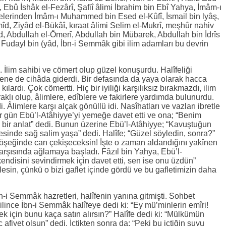
 Ebû İshâk el-Fezârî, Şafiî âlimi İbrahim bin Ebî Yahya, İmâm-ı
elerinden İmâm-ı Muhammed bin Esed el-Kûfî, İsmail bin lyâş,
îd, Ziyâd el-Bükâî, kıraat âlimi Selim el-Mukrî, meşhûr nahiv
 Abdullah el-Ömerî, Abdullah bin Mübarek, Abdullah bin İdrîs
 Fudayl bin (yâd, İbn-i Semmâk gibi ilim adamları bu devrin
di. İlim sahibi ve cömert olup güzel konuşurdu. Halîfeliği
sene de cihâda giderdi. Bir defasında da yaya olarak hacca
ılardı. Çok cömertti. Hiç bir iyiliği karşılıksız bırakmazdı, ilim
aklı olup, âlimlere, edîblere ve fakirlere yardımda bulunurdu.
 Âlimlere karşı alçak gönüllü idi. Nasîhatları ve vazları ibretle
ir gün Ebü’l-Atâhiyye’yi yemeğe davet etti ve ona; “Benim
i bir anlat” dedi. Bunun üzerine Ebü’l-Atâhiyye; “Kavuştuğun
esinde sağ salim yaşa” dedi. Halîfe; “Güzel söyledin, sonra?”
öşeğinde can çekişeceksin! İşte o zaman aldandığını yakînen
 karşısında ağlamaya başladı. Fâzıl bin Yahya, Ebü’l-
kendisini sevindirmek için davet etti, sen ise onu üzdün”
esin, çünkü o bizi gaflet içinde gördü ve bu gafletimizin daha
i Semmâk hazretleri, halîfenin yanına gitmişti. Sohbet
irilince İbn-i Semmâk halîfeye dedi ki: “Ey mü’minlerin emîri!
k için bunu kaça satın alırsın?” Halîfe dedi ki: “Mülkümün
ç afiyet olsun” dedi. İçtikten sonra da; “Peki bu içtiğin suyu