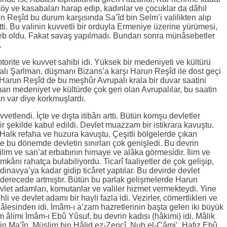
 köy ve kasabaları harap edip, kadınlar ve çocuklar da dâhil
un Reşîd bu durum karşısında Sa’îd bin Selm’i valilikten alıp
tti. Bu valinin kuvvetli bir orduyla Ermeniye üzerine yürümesi,
beb oldu. Fakat savaş yapılmadı. Bundan sonra münâsebetler
.
torite ve kuvvet sahibi idi. Yüksek bir medeniyeti ve kültürü
ralı Şarlman, düşmanı Bizans’a karşı Harun Reşîd ile dost geçi
 Harun Reşîd de bu meşhûr Avrupalı krala bir duvar saatini
an medeniyet ve kültürde çok geri olan Avrupalılar, bu saatin
n var diye korkmuşlardı.
etlendi. İçte ve dışta itibârı arttı. Bütün komşu devletler
ir şekilde kabul edildi. Devlet muazzam bir istikrara kavuştu.
Halk refaha ve huzura kavuştu. Çeşitli bölgelerde çıkan
ine bu dönemde devletin sınırları çok genişledi. Bu devrin
 ilim ve san’at erbabının himaye ve alâka görmesidir. İlim ve
imkânı rahatça bulabiliyordu. Ticarî faaliyetler de çok gelişip,
inavya’ya kadar gidip ticâret yaptılar. Bu devirde devlet
 derecede artmıştır. Bütün bu parlak gelişmelerde Harun
vlet adamları, komutanlar ve valiler hizmet vermekteydi. Yine
li ve devlet adamı bir hayli fazla idi. Vezirler, cömertlikleri ve
lâlesinden idi. İmâm-ı a’zam hazretlerinin başta gelen iki büyük
m âlimi İmâm-ı Ebû Yûsuf, bu devrin kadısı (hâkimi) idi. Mâlik
in Ma’în, Müslim bin Hâlid ez-Zencî, Nuh el-Câmi’, Hafız Ebû