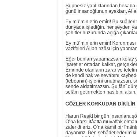
Şüphesiz yaptıklarından hesaba ç
günü insanoğlunun ayakları, Alla
Ey mü’minlerin emîri! Bu suâlleri
dünyâda işlediğin, her şeyden yar
şahitler huzurunda açığa çıkarıla
Ey mü’minlerin emîri! Korunması 
vazifeleri Allah rızâsı için yapma
Eğer bunları yapamazsan kolay yü
işaretler ortadan kalkar, gerçekler
Emrinde olanların zarar ve telefi
de kendi hak ve sevabını kaybeder
(tebeanın) işlerini unutmazsan, 
sende aldatılmazsın. Şu fânî düny
selâm getirmekten nasibini alsın..
GÖZLER KORKUDAN DİKİLİR 
Harun Reşîd bir gün insanlara şöy
O’na karşı itâatta muvaffak olmam
zafer dileriz. O’na kâmil bir îmân
dayanırız. Ben şehâdet ederim ki, 