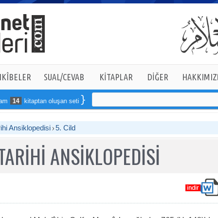
KÎBELER
SUAL/CEVAB
KİTAPLAR
DİĞER
HAKKIMIZ
aptan oluşan seti online sipariş verebilirsiniz
ihi Ansiklopedisi
5. Cild
TARİHİ ANSİKLOPEDİSİ