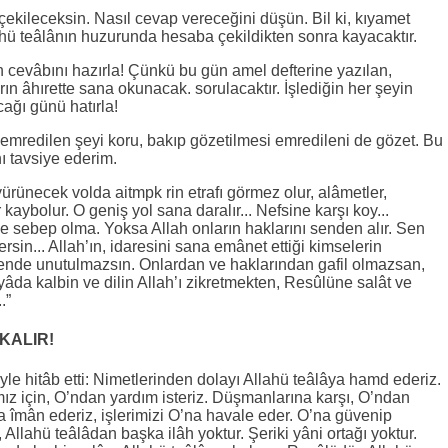
ekileceksin. Nasıl cevap vereceğini düşün. Bil ki, kıyamet
hü teâlânın huzurunda hesaba çekildikten sonra kayacaktır.
n cevâbını hazırla! Çünkü bu gün amel defterine yazılan,
ın âhırette sana okunacak. sorulacaktır. İşlediğin her şeyin
cağı günü hatırla!
emredilen şeyi koru, bakıp gözetilmesi emredileni de gözet. Bu
nı tavsiye ederim.
rünecek volda aitmpk rin etrafı görmez olur, alâmetler,
 kaybolur. O geniş yol sana daralır... Nefsine karşı koy...
ne sebep olma. Yoksa Allah onların haklarını senden alır. Sen
sin... Allah’ın, idaresini sana emânet ettiği kimselerin
sende unutulmazsın. Onlardan ve haklarından gafil olmazsan,
âda kalbin ve dilin Allah’ı zikretmekten, Resûlüne salât ve
.”
KALIR!
le hitâb etti: Nimetlerinden dolayı Allahü teâlâya hamd ederiz.
ız için, O’ndan yardım isteriz. Düşmanlarına karşı, O’ndan
la îmân ederiz, işlerimizi O’na havale eder. O’na güvenip
Allahü teâlâdan başka ilâh yoktur. Şeriki yâni ortağı yoktur.