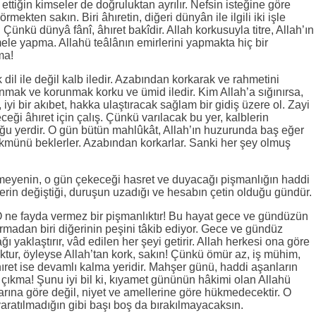
ttiğin kimseler de doğruluktan ayrılır. Nefsin isteğine göre
rmekten sakın. Biri âhıretin, diğeri dünyân ile ilgili iki işle
t. Çünkü dünyâ fânî, âhıret bakîdir. Allah korkusuyla titre, Allah’ın
ele yapma. Allahü teâlânın emirlerini yapmakta hiç bir
ma!
dil ile değil kalb iledir. Azabından korkarak ve rahmetini
nmak ve korunmak korku ve ümid iledir. Kim Allah’a sığınırsa,
iyi bir akıbet, hakka ulaştıracak sağlam bir gidiş üzere ol. Zayi
eği âhıret için çalış. Çünkü varılacak bu yer, kalblerin
ğu yerdir. O gün bütün mahlûkât, Allah’ın huzurunda baş eğer
hükmünü beklerler. Azabından korkarlar. Sanki her şey olmuş
meyenin, o gün çekeceği hasret ve duyacağı pişmanlığın haddi
klerin değiştiği, duruşun uzadığı ve hesabın çetin olduğu gündür.
 ne fayda vermez bir pişmanlıktır! Bu hayat gece ve gündüzün
urmadan biri diğerinin peşini tâkib ediyor. Gece ve gündüz
ğı yaklaştırır, vâd edilen her şeyi getirir. Allah herkesi ona göre
uktur, öyleyse Allah’tan kork, sakın! Çünkü ömür az, iş mühim,
ıret ise devamlı kalma yeridir. Mahşer günü, haddi aşanların
 çıkma! Şunu iyi bil ki, kıyamet gününün hâkimi olan Allahü
arına göre değil, niyet ve amellerine göre hükmedecektir. O
aratılmadığın gibi başı boş da bırakılmayacaksın.