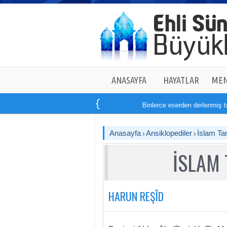
ANASAYFA
HAYATLAR
MEN
Binlerce eserden derlenmiş tam
14
kit
Anasayfa
Ansiklopediler
İslam Tar
İSLAM 
HARUN REŞÎD