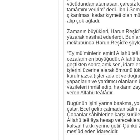
vücûdundan atamasan, çaresiz kal
tamâmını veririm” dedi. İbn-i Se
çıkarılması kadar kıymeti olan mü
alıp çok ağladı.
Zamanın büyükleri, Harun Reşîd’e
yazarak nasihat ederlerdi. Bunlar
mektubunda Harun Reşîd’e şöyle
“Ey mü’minlerin emîri! Allahü teâl
cezaların en büyüğüdür. Allahü te
geçtikten sonra artık sen, idarele
işlerini üzerine alarak ömrünü tü
kurulmazsa (işler adalet ve doğru
yapanların ve yardımcı olanların 
vazifeleri ihmâl edip, hakların 
veren Allahü teâlâdır.
Bugünün işini yarına bırakma, yoks
çatar. Ecel gelip çatmadan sâlih
Çobanlar sâhiblerine karşı sürüle
Allahü teâlâya hesap vereceklerdir
kalsan hakkı yerine getir. Çünkü 
mes’ûd eden idarecidir.