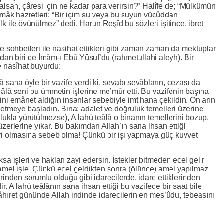
san, çâresi için ne kadar para verirsin?” Halîfe de; “Mülkümün
mmâk hazretleri: “Bir içim su veya bu suyun vücûddan
lk ile övünülmez” dedi. Harun Reşîd bu sözleri işitince, ibret
 sohbetleri ile nasihat ettikleri gibi zaman zaman da mektuplar
dan biri de İmâm-ı Ebû Yûsuf’du (rahmetullahi aleyh). Bir
 nasîhat buyurdu:
â sana öyle bir vazife verdi ki, sevabı sevâbların, cezası da
âlâ seni bu ümmetin işlerine me’mûr etti. Bu vazifenin başına
rini emânet aldığın insanlar sebebiyle imtihana çekildin. Onların
ketmeye başladın. Bina; adalet ve doğruluk temelleri üzerine
lukla yürütülmezse), Allahü teâlâ o binanın temellerini bozup,
üzerlerine yıkar. Bu bakımdan Allah’ın sana ihsan ettiği
zayi olmasına sebeb olma! Çünkü bir işi yapmaya güç kuvvet
a işleri ve hakları zayi edersin. İstekler bitmeden ecel gelir
 amel işle. Çünkü ecel geldikten sonra (ölünce) amel yapılmaz.
rinden sorumlu olduğu gibi idarecilerde, idare ettiklerinden
. Allahü teâlânın sana ihsan ettiği bu vazifede bir saat bile
âhıret gününde Allah indinde idarecilerin en mes’ûdu, tebeasını