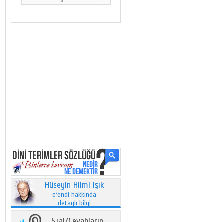
Hüseyin Hilmi Işık
efendi hakkında
detaylı bilgi
Sual/Cevabların