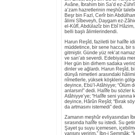
Avâne, İbrahim bin Sa’d ez-Zührî,
a’zam hazretlerinin meşhûr taleb
Beşr bin Fazl, Cerîr bin Abdülham
âlimi Sîbeveyh, Daygam ez-Zâhid,
el-Kûfî, Abdülazîz bin Ebî Hâzim,
belli başlı âlimlerindendi.
Harun Reşîd, faziletli bir halîfe i
müddetince, bir sene hacca, bir 
gitmiştir. Günde yüz rek’at namaz k
ve san’atı severdi. Edebiyata mer
Her gün bin dirhem sadaka verirdi.
dinler ve ağlardı. Harun Reşîd, b
dünyâ nimetleri arasındaki hâlim
nîmetlerle, yüksek köşklerin gölg
deyince, Ebü’l-Atâhiyye; “Ölüm d
anlarsın!” dedi. Halîfe bu sözler
Atâhiyye’ye; “Halîfe seni yanına 
deyince, Hârûn Reşîd; “Bırak söyl
da artmasını istemedi” dedi.
Zamanın meşhûr evliyasından İbn-
sırasında halîfe su istedi. Su get
Şayet şu suyu içemesen, içebilme
yarısını veririm.” İbn-i Semmâk; “İ