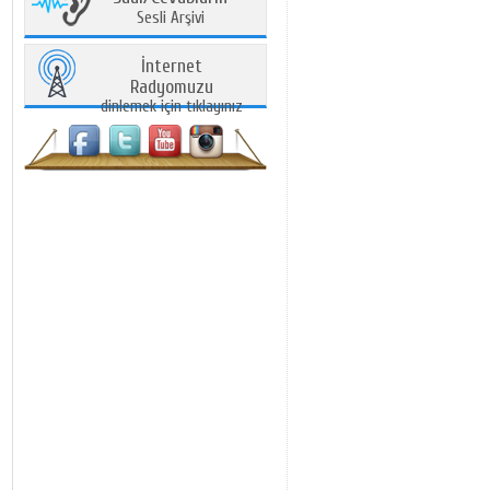
Sesli Arşivi
İnternet
Radyomuzu
dinlemek için tıklayınız