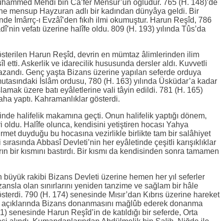
 Muhammed Mehdî bin Ca’fer Mensûr’un oğludur. 765 (H. 148)’de
ne mensup Hayzuran adlı bir kadından dünyâya geldi. Bir
de İmârrç-ı Evzâî’den fıkıh ilmi okumuştur. Harun Reşîd, 786
dî’nin vefatı üzerine halîfe oldu. 809 (H. 193) yılında Tûs’da
österilen Harun Reşîd, devrin en mümtaz âlimlerinden ilim
sîl etti. Askerlik ve idarecilik hususunda dersler aldı. Kuvvetli
 kazandı. Genç yaşta Bizans üzerine yapılan seferde orduya
utasındaki İslâm ordusu, 780 (H. 163) yılında Üsküdar’a kadar
ak üzere batı eyâletlerine vali tâyin edildi. 781 (H. 165)
daha yaptı. Kahramanlıklar gösterdi.
nde halifelik makamına geçti. Onun halifelik yaptığı dönem,
i oldu. Halîfe olunca, kendisini yetiştiren hocası Yahya
ürmet duyduğu bu hocasına vezirlikle birlikte tam bir salâhiyet
 sırasında Abbasî Devleti’nin her eyâletinde çeşitli karışıklıklar
rın bir kısmını bastırdı. Bir kısmı da kendisinden sonra tamamen
 büyük rakibi Bizans Devleti üzerine hemen her yıl seferler
ansla olan sınırlarını yeniden tanzime ve sağlam bir hâle
erdi. 790 (H. 174) senesinde Mısır’dan Kıbrıs üzerine hareket
 açıklarında Bizans donanmasını mağlûb ederek donanma
1) senesinde Harun Reşîd’in de katıldığı bir seferde, Orta