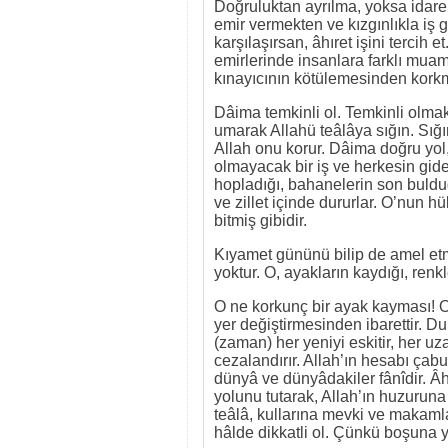
Doğruluktan ayrılma, yoksa idare e
emir vermekten ve kızgınlıkla iş gö
karşılaşırsan, âhıret işini tercih e
emirlerinde insanlara farklı muam
kınayıcının kötülemesinden kork
Dâima temkinli ol. Temkinli olmak 
umarak Allahü teâlâya sığın. Sığı
Allah onu korur. Dâima doğru yol, 
olmayacak bir iş ve herkesin gidec
hopladığı, bahanelerin son buldu
ve zillet içinde dururlar. O’nun 
bitmiş gibidir.
Kıyamet gününü bilip de amel et
yoktur. O, ayakların kaydığı, ren
O ne korkunç bir ayak kayması! O
yer değiştirmesinden ibarettir. D
(zaman) her yeniyi eskitir, her uza
cezalandırır. Allah’ın hesabı çab
dünyâ ve dünyâdakiler fânîdir. Âh
yolunu tutarak, Allah’ın huzuruna
teâlâ, kullarına mevki ve makaml
hâlde dikkatli ol. Çünkü boşuna y