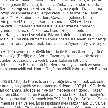
si alındı. Kumandanlarından Abdülmelik bin Salih, Niğde ile
k bölgesini (Matmura) fethetti ve Ankara’ya kadar ilerledi,
i üzerine vergi vermeleri şartıyla anlaşma yapıldı. Daha sonra
bozup, ödenmekte olan vergiyi kesti. Bunun üzerine Harun
azarak, “... Mektubunu okudum. Cevâbına gelince, bunu
lerin görecek!” demiştir. Bundan sonra da 804 (H. 187)
ine çıktı. Kumandanlarını başka kaleler üzerine gönderip,
 yürüdü. İmparator Nikeferos, Harun Reşîd’in orduları
di. Haraç vermesi ve yıkılan Bizans kalelerini tamir etmemesi
eros bu sulhu kısa bir zaman sonra bozdu. Kalelerini tamir ettiği
erine bir ordu göndererek Tarsus’u alıp, Aynzerba’yı yakıp yıktı.
(H. 190) senesinde büyük bir ordu ile Bizans üzerine yürüdü.
aklea’yı (Ereğli) aldı. Sonra Tuvana’yı fethetti ve bir de cami
anlar ise Anadolu’da yedi Bizans kalesini fethettiler.
tehdit edilen Bizans kralı Nikeferos, vergiyi vermek ve sınırdaki
a anlaşma teklif etti. Harun Reşîd bu teklifi kabul ederek Bizans
05 (H. 189)’da Kıbrıs üzerine yaptığı bir akında pek çok esir
 bir andlaşma yapıldı ve donanma geri döndü. 807 (H. 192)’de de
pan donanma, sâdece esir ve ganimetlerle geri döndü. Hazar
süren sükûnet, Harun Reşîd zamanında bozuldu. Ermeniye’de
tı. Bu huzursuzluğu hâlletmek için 797 (H. 181)’de Sa’îd bin Selm,
Ermeni reisleri ve el-Bâb’ın kışkırtmasıyla Hazar halkı Bu valiye
inde ise Abbasî topraklarına giren Hazarlar, Kür nehrine kadar