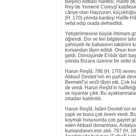
Beşinci Abbasî halîfesi. Halîfe
Rey’de Yemenli Cüreyşî kabîlesi
câriye olan Hayzuran, küçüklüğün
(H. 170) yılında kardeşi Halîfe Hâ
vefat edip orada defnedildi.
Yetiştirilmesine büyük ihtimam g
öğrendi. Din ve fen bilgilerini tah
şahsiyeti ile babasının takdirini
kumandan tâyin edildi. Onun kom
geldi. Dönüşünde Enbâr’dan başlam
yılında Bizans üzerine bir sefer 
Harun Reşîd, 786 (H. 170) senesi
Abbasî Devleti’nin en parlak devr
Bermekî’yi vezîr tâyin etti. Çok h
de verdi. Harun Reşîd’in halîfeliği
ve isyanlar çıktı. Bu ayaklanmala
ortadan kaldırıldı.
Harun Reşîd, İslâm Devleti’nin en
yaptı ve buna çok önem verdi. Biz
koymak hususunda çok gayret göst
eden Abbasî donanması, Antalya
kumandanını esir aldı. 797 (H. 18