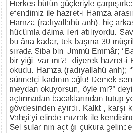
Herkes bütün güçleriyle çarpışırke
efendimiz ile hazret-i Hamza aras
Hamza (radıyallahü anh), hiç arka
hücûmla dâima ileri atılıyordu. S
bu âna kadar, tek başına 30 müşri
sırada Siba bin Ümmü Emmâr; “Ba
bir yiğit var mı?!” diyerek hazret
okudu. Hamza (radıyallahü anh); 
sünnetçi kadının oğlu! Demek sen
meydan okuyorsun, öyle mi?” deyi
açtırmadan bacaklarından tutup ye
gövdesinden ayırdı. Kalktı, karşı 
Vahşî’yi elinde mızrak ile kendisin
Sel sularının açtığı çukura gelinc