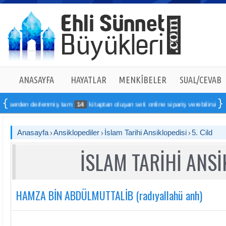
ANASAYFA
HAYATLAR
MENKÎBELER
SUAL/CEVAB
erlenmiş tam
14
kitaptan oluşan seti online sipariş verebilirsiniz
Anasayfa
Ansiklopediler
İslam Tarihi Ansiklopedisi
5. Cild
İSLAM TARİHİ ANSİ
HAMZA BİN ABDÜLMUTTALİB (radıyallahü anh)