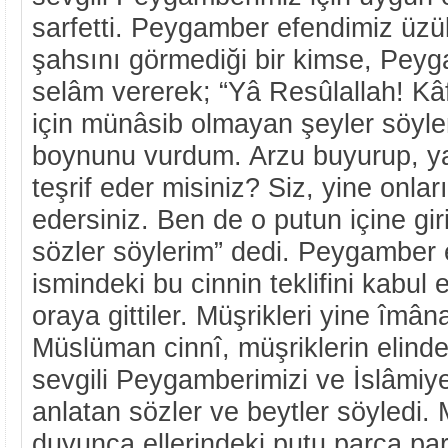
sarfetti. Peygamber efendimiz üzü
şahsını görmediği bir kimse, Pey
selâm vererek; “Yâ Resûlallah! Kâfi
için münâsib olmayan şeyler söyle
boynunu vurdum. Arzu buyurup, ya
teşrif eder misiniz? Siz, yine onlar
edersiniz. Ben de o putun içine gir
sözler söylerim” dedi. Peygamber 
ismindeki bu cinnin teklifini kabul e
oraya gittiler. Müşrikleri yine îmâna
Müslüman cinnî, müşriklerin elindek
sevgili Peygamberimizi ve İslâmiye
anlatan sözler ve beytler söyledi. 
duyunca ellerindeki putu parça parç