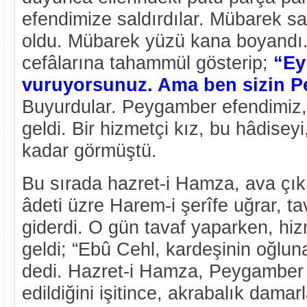
efendimize saldırdılar. Mübarek s
oldu. Mübarek yüzü kana boyandı.
cefâlarına tahammül gösterip;
“Ey
vuruyorsunuz. Ama ben sizin 
Buyurdular. Peygamber efendimiz, 
geldi. Bir hizmetçi kız, bu hâdise
kadar görmüştü.
Bu sırada hazret-i Hamza, ava çı
âdeti üzre Harem-i şerîfe uğrar, t
giderdi. O gün tavaf yaparken, hiz
geldi; “Ebû Cehl, kardeşinin oğluna
dedi. Hazret-i Hamza, Peygamber 
edildiğini işitince, akrabalık damarl