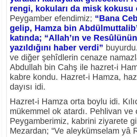
rengi, kokuları da misk kokusu 
Peygamber efendimiz;
“Bana Ceb
gelip, Hamza bin Abdülmuttalib’
katında; “Allah’ın ve Resûlünün
yazıldığını haber verdi”
buyurdu.
ve diğer şehîdlerin cenaze namazlar
Abdullah bin Cahş ile hazret-i Ham
kabre kondu. Hazret-i Hamza, hazr
dayısı idi.
Hazret-i Hamza orta boylu idi. Kılıc
mükemmel ok atardı. Pehlivan ve ç
Peygamberimiz, kabrini ziyarete gi
Mezardan; “Ve aleykümselam yâ R