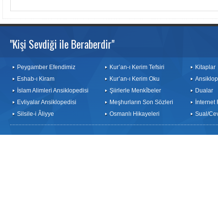
"Kişi Sevdiği ile Beraberdir"
Peygamber Efendimiz
Kur’an-ı Kerim Tefsiri
Kitaplar
Eshab-ı Kiram
Kur’an-ı Kerim Oku
Ansiklop
İslam Alimleri Ansiklopedisi
Şiirlerle Menkîbeler
Dualar
Evliyalar Ansiklopedisi
Meşhurların Son Sözleri
İnternet
Silsile-i Âliyye
Osmanlı Hikayeleri
Sual/Ce