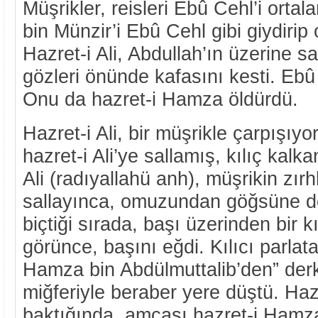
Müşrikler, reisleri Ebû Cehl’i ortala
bin Münzir’i Ebû Cehl gibi giydirip 
Hazret-i Ali, Abdullah’ın üzerine s
gözleri önünde kafasını kesti. Ebû 
Onu da hazret-i Hamza öldürdü.
Hazret-i Ali, bir müşrikle çarpışıyor
hazret-i Ali’ye sallamış, kılıç kalk
Ali (radıyallahü anh), müşrikin zırh
sallayınca, omuzundan göğsüne doğ
biçtiği sırada, başı üzerinden bir kı
görünce, başını eğdi. Kılıcı parlat
Hamza bin Abdülmuttalib’den” derk
miğferiyle beraber yere düştü. Haz
baktığında, amcası hazret-i Hamza’y