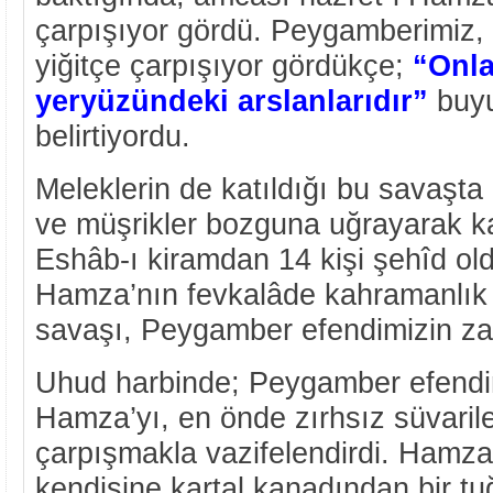
çarpışıyor gördü. Peygamberimiz, 
yiğitçe çarpışıyor gördükçe;
“Onla
yeryüzündeki arslanlarıdır”
buyu
belirtiyordu.
Meleklerin de katıldığı bu savaşta
ve müşrikler bozguna uğrayarak k
Eshâb-ı kiramdan 14 kişi şehîd old
Hamza’nın fevkalâde kahramanlık 
savaşı, Peygamber efendimizin zafe
Uhud harbinde; Peygamber efendim
Hamza’yı, en önde zırhsız süvaril
çarpışmakla vazifelendirdi. Hamza 
kendisine kartal kanadından bir t