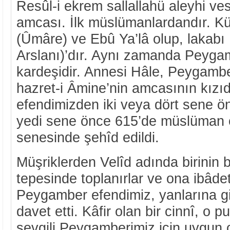
Resûl-i ekrem sallallahü aleyhi ve
amcası. İlk müslümanlardandır. 
(Ûmâre) ve Ebû Ya’lâ olup, lakabı 
Arslanı)’dır. Aynı zamanda Peyga
kardeşidir. Annesi Hâle, Peygambe
hazret-i Âmine’nin amcasının kızıd
efendimizden iki veya dört sene ö
yedi sene önce 615’de müslüman o
senesinde şehîd edildi.
Müşriklerden Velîd adında birinin b
tepesinde toplanırlar ve ona ibâdet
Peygamber efendimiz, yanlarına gi
davet etti. Kâfir olan bir cinnî, o p
sevgili Peygamberimiz için uygun 