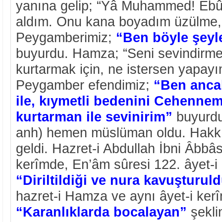
yanına gelip; “Yâ Muhammed! Ebû 
aldım. Onu kana boyadım üzülme, s
Peygamberimiz;
“Ben böyle şey
buyurdu. Hamza; “Seni sevindirm
kurtarmak için, ne istersen yapay
Peygamber efendimiz;
“Ben anca
ile, kıymetli bedenini Cehenne
kurtarman ile sevinirim”
buyurdu
anh) hemen müslüman oldu. Hakkı
geldi. Hazret-i Abdullah İbni Âbbâs
kerîmde, En’âm sûresi 122. âyet-i
“Diriltildiği ve nura kavuşturul
hazret-i Hamza ve aynı âyet-i ker
“Karanlıklarda bocalayan”
şekli