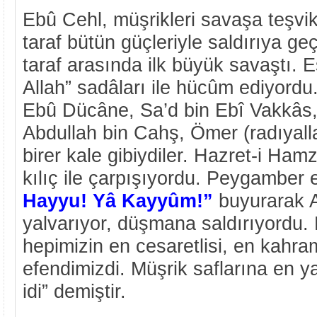
Ebû Cehl, müşrikleri savaşa teşvik
taraf bütün güçleriyle saldırıya geç
taraf arasında ilk büyük savaştı. E
Allah” sadâları ile hücûm ediyordu
Ebû Dücâne, Sa’d bin Ebî Vakkâs
Abdullah bin Cahş, Ömer (radıyal
birer kale gibiydiler. Hazret-i Hamz
kılıç ile çarpışıyordu. Peygamber 
Hayyu! Yâ
Kayyûm!”
buyurarak A
yalvarıyor, düşmana saldırıyordu. H
hepimizin en cesaretlisi, en kah
efendimizdi. Müşrik saflarına en y
idi” demiştir.