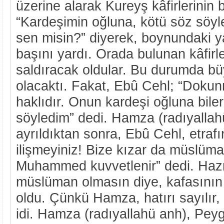
üzerine alarak Kureyş kâfirlerinin 
“Kardeşimin oğluna, kötü söz söyle
sen misin?” diyerek, boynundaki ya
başını yardı. Orada bulunan kâfirl
saldıracak oldular. Bu durumda b
olacaktı. Fakat, Ebû Cehl; “Doku
haklıdır. Onun kardeşi oğluna bile
söyledim” dedi. Hamza (radıyalla
ayrıldıktan sonra, Ebû Cehl, etraf
ilişmeyiniz! Bize kızar da müslüma
Muhammed kuvvetlenir” dedi. Haz
müslüman olmasın diye, kafasının 
oldu. Çünkü Hamza, hatırı sayılır, 
idi. Hamza (radıyallahü anh), Pey