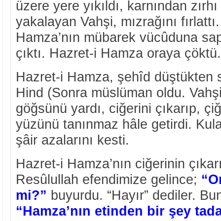
üzere yere yıkıldı, karnından zırhı 
yakalayan Vahşi, mızrağını fırlattı.
Hamza’nın mübarek vücûduna sap
çıktı. Hazret-i Hamza oraya çöktü
Hazret-i Hamza, şehîd düştükten s
Hind (Sonra müslüman oldu. Vahşi
göğsünü yardı, ciğerini çıkarıp, ç
yüzünü tanınmaz hâle getirdi. Kula
şâir azalarını kesti.
Hazret-i Hamza’nın ciğerinin çıkarı
Resûlullah efendimize gelince;
“O
mi?”
buyurdu. “Hayır” dediler. Bu
“Hamza’nın etinden bir şey tada