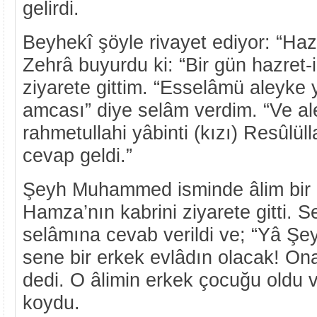
gelirdi.
Beyhekî şöyle rivayet ediyor: “Haz
Zehrâ buyurdu ki: “Bir gün hazret-
ziyarete gittim. “Esselâmü aleyke 
amcası” diye selâm verdim. “Ve 
rahmetullahi yâbinti (kızı) Resûlü
cevap geldi.”
Şeyh Muhammed isminde âlim bir k
Hamza’nın kabrini ziyarete gitti. S
selâmına cevab verildi ve; “Yâ 
sene bir erkek evlâdın olacak! On
dedi. O âlimin erkek çocuğu oldu
koydu.