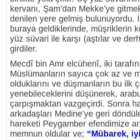
kervanı, Şam’dan Mekke’ye gitmek
denilen yere gelmiş bulunuyordu. 
buraya geldiklerinde, müşriklerin 
yüz süvari ile karşı (aştılar ve de
girdiler.
Mecdî bin Amr elcühenî, iki tarafın 
Müslümanların sayıca çok az ve mü
olduklarını ve düşmanların bu ilk
yenebileceklerini düşünerek, arabul
çarpışmaktan vazgeçirdi. Sonra h
arkadaşları Medine’ye geri döndül
hareketi Peygamber efendimize arz
memnun oldular ve;
“Mübarek, iyi