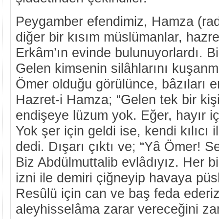
Peygamber efendimiz, Hamza (rad
diğer bir kısım müslümanlar, hazre
Erkâm’ın evinde bulunuyorlardı. Bi
Gelen kimsenin silâhlarını kuşanmı
Ömer olduğu görülünce, bâzıları e
Hazret-i Hamza; “Gelen tek bir kiş
endişeye lüzum yok. Eğer, hayır içi
Yok şer için geldi ise, kendi kılıcı 
dedi. Dışarı çıktı ve; “Yâ Ömer! 
Biz Abdülmuttalib evlâdıyız. Her bi
izni ile demiri çiğneyip havaya püs
Resûlü için can ve baş feda ede
aleyhisselâma zarar vereceğini z