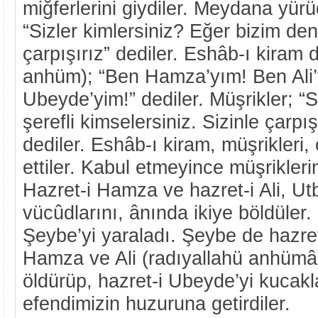
miğferlerini giydiler. Meydana yürü
“Sizler kimlersiniz? Eğer bizim den
çarpışırız” dediler. Eshâb-ı kiram 
anhüm); “Ben Hamza’yım! Ben Ali
Ubeyde’yim!” dediler. Müşrikler; “S
şerefli kimselersiniz. Sizinle çarpı
dediler. Eshâb-ı kiram, müşrikleri
ettiler. Kabul etmeyince müşriklerin
Hazret-i Hamza ve hazret-i Ali, Utb
vücûdlarını, ânında ikiye böldüler
Şeybe’yi yaraladı. Şeybe de hazret
Hamza ve Ali (radıyallahü anhümâ
öldürüp, hazret-i Ubeyde’yi kucakl
efendimizin huzuruna getirdiler.