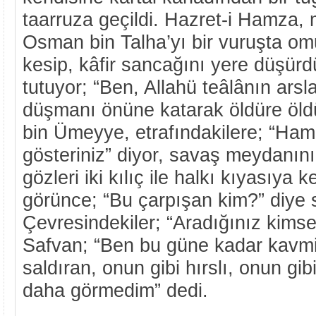
taarruza geçildi. Hazret-i Hamza, 
Osman bin Talha’yı bir vuruşta o
kesip, kâfir sancağını yere düşürdü.
tutuyor; “Ben, Allahü teâlânın arsla
düşmanı önüne katarak öldüre öldü
bin Ümeyye, etrafındakilere; “Ha
gösteriniz” diyor, savaş meydanını 
gözleri iki kılıç ile halkı kıyasıya k
görünce; “Bu çarpışan kim?” diye 
Çevresindekiler; “Aradığınız kimse
Safvan; “Ben bu güne kadar kavmi
saldıran, onun gibi hırslı, onun gi
daha görmedim” dedi.