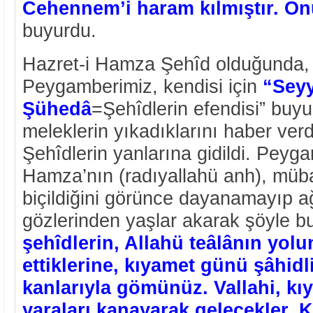
Cehennem’i haram kılmıştır. On
buyurdu.
Hazret-i Hamza Şehîd olduğunda, or
Peygamberimiz, kendisi için
“Seyy
Şühedâ
=Şehîdlerin efendisi” buy
meleklerin yıkadıklarını haber verd
Şehîdlerin yanlarına gidildi. Peyg
Hamza’nın (radıyallahü anh), müba
biçildiğini görünce dayanamayıp a
gözlerinden yaşlar akarak şöyle b
şehîdlerin, Allahü teâlânın yolu
ettiklerine, kıyamet günü şâhid
kanlarıyla gömünüz. Vallahi, k
yaraları kanayarak gelecekler. K