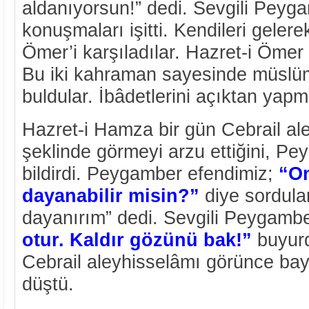
aldanıyorsun!” dedi. Sevgili Peyg
konuşmaları işitti. Kendileri gelerek 
Ömer’i karşıladılar. Hazret-i Öme
Bu iki kahraman sayesinde müslü
buldular. İbâdetlerini açıktan yapm
Hazret-i Hamza bir gün Cebrail ale
şeklinde görmeyi arzu ettiğini, P
bildirdi. Peygamber efendimiz;
“O
dayanabilir misin?”
diye sordula
dayanırım” dedi. Sevgili Peygamb
otur. Kaldır gözünü bak!”
buyurd
Cebrail aleyhisselâmı görünce bayı
düştü.