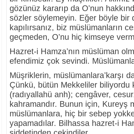
gözünüz kararıp da O’nun hakkında
sözler söylemeyin. Eğer böyle bir
kapılırsanız, biz müslümanların c
geçmeden, O’nu hiç kimseye verm
Hazret-i Hamza’nın müslüman olm
efendimiz çok sevindi. Müslümanla
Müşriklerin, müslümanlara’karşı dav
Çünkü, bütün Mekkeliler biliyordu
(radıyallahü anh); cengâver, cesur
kahramandır. Bunun için, Kureyş mü
müslümanlara, hiç bir sebep yok
yapamadılar. Bilhassa hazret-i Ham
şiddetinden çekindiler.