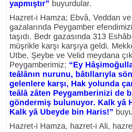
yapmıştır”
buyurdular.
Hazret-i Hamza; Ebvâ, Veddan ve
gazalarında Peygamber efendimiz
taşıdı. Bedr gazasında 313 Eshâb
müşrikle karşı karşıya geldi. Mekk
Utbe, Şeybe ve Velid meydana çıkıp
Peygamberimiz;
“Ey Hâşimoğullar
teâlânın nurunu, bâtıllarıyla s
gelenlere karşı, Hak yolunda çar
teâlâ zâten Peygamberinizi de 
göndermiş bulunuyor. Kalk yâ H
Kalk yâ Ubeyde bin Haris!”
buyu
Hazret-i Hamza, hazret-i Ali, hazr