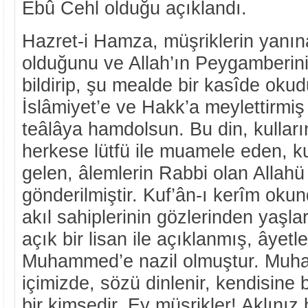
Ebû Cehl olduğu açıklandı.
Hazret-i Hamza, müşriklerin yanı
olduğunu ve Allah’ın Peygamberin
bildirip, şu mealde bir kasîde okud
İslâmiyet’e ve Hakk’a meylettirmiş
teâlâya hamdolsun. Bu din, kulların
herkese lütfü ile muamele eden, ku
gelen, âlemlerin Rabbi olan Allahü
gönderilmiştir. Kuf’ân-ı kerîm ok
akıl sahiplerinin gözlerinden yaşla
açık bir lisan ile açıklanmış, âyetl
Muhammed’e nazil olmuştur. Muh
içimizde, sözü dinlenir, kendisine
bir kimsedir. Ey müşrikler! Aklınız