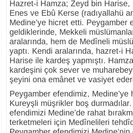
Hazret-i Hamza; Zeyd bin Harise
Enes ve Ebû Kerse (radıyallahü a
Medine’ye hicret etti. Peygamber 
geldiklerinde, Mekkeli müslümanla
aralarında, hem de Medîneli müsl
yaptı. Kendi aralarında, hazret-i 
Harise ile kardeş yapmıştı. Hamza
kardeşini çok sever ve muharebey
şeyini ona emânet ve vasiyet eder
Peygamber efendimiz, Medine’ye hi
Kureyşli müşrikler boş durmadıla
efendimizi Medine’de rahat bırakm
terketmeleri için Medînelileri tehdî
Peygamber efendimizi Medine’nin 