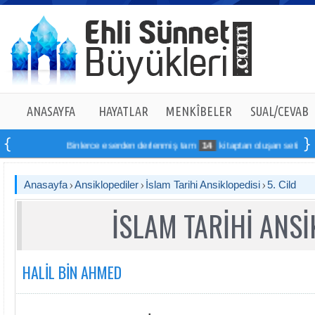
ANASAYFA
HAYATLAR
MENKÎBELER
SUAL/CEVAB
Binlerce eserden derlenmiş tam
14
kitaptan oluşan seti online s
Anasayfa
Ansiklopediler
İslam Tarihi Ansiklopedisi
5. Cild
İSLAM TARİHİ ANSİ
HALİL BİN AHMED