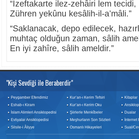
“İzeftakarte ilez-zehâiri lem tecidi,
Zühren yekûnu kesâlih-il-a’mâli.”
“Saklanacak, depo edilecek, hazır
muhtaç olduğun zaman, sâlih amel 
En iyi zahîre, sâlih ameldir.”
"Kişi Sevdiği ile Beraberdir"
Peygamber Efendimiz
Kur’an-ı Kerim Tefsiri
Kitaplar
Eshab-ı Kiram
Kur’an-ı Kerim Oku
Ansiklop
İslam Alimleri Ansiklopedisi
Şiirlerle Menkîbeler
Dualar
Evliyalar Ansiklopedisi
Meşhurların Son Sözleri
İnternet
Silsile-i Âliyye
Osmanlı Hikayeleri
Sual/Ce