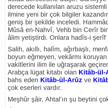
derecede kullanılan aruzu sistemli 
ilmine yeni bir çok bilgiler kazandı
geniş bir şekilde inceledi. Hammâ
Mûsâ en-Nahvî, Vehb bin Cerîr bin
âlim yetiştirdi. Onlara hadîs-i şerîf 
Salih, akıllı, halîm, ağırbaşlı, me
boyun eğmeyen, vekârmı koruyan 
vakitlerini ilim ile uğraşarak geçir
Arabça lügat kitabı olan
Kitâb-ül
bahs eden
Kitâb-ül-Arûz
ve
Kitâ
çok eserleri vardır.
Meşhûr şâir, Ahtal’ın şu beytini ço