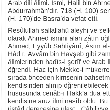
Arab dili âlimi. İsmi, Halil bin Ahr
Abdurrahmân’dır. 718 (H. 100) se
(H. 170)’de Basra’da vefat etti.
Resûlullah sallallahü aleyhi ve sel
olarak Ahmed ismini alan zâtın oğlu
Ahmed, Eyyûb Sahtiyânî, Âsım el
Hâdır, Avvâm bin Havşeb gibi zama
âlimlerinden hadîs-i şerîf ve Arab li
öğrendi. Hac için Mekke-i mükerr
sırada önceden kimsenin bahsetm
kendisinden alınıp öğrenilebilecek b
hususunda cenâb-ı Hakk’a dua et
kendisine aruz ilmi nasîb oldu. Bu i
üstâd derecesine ulaştı. Câhiliyye 