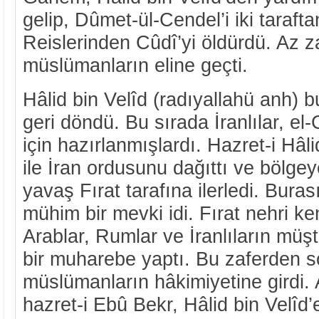
gelip, Dûmet-ül-Cendel’i iki tarafta
Reislerinden Cûdî’yi öldürdü. Az 
müslümanların eline geçti.
Hâlid bin Velîd (radıyallahü anh) 
geri döndü. Bu sırada İranlılar, el-
için hazırlanmışlardı. Hazret-i Hâli
ile İran ordusunu dağıttı ve bölge
yavaş Fırat tarafına ilerledi. Buras
mühim bir mevki idi. Fırat nehri k
Arablar, Rumlar ve İranlıların müşt
bir muharebe yaptı. Bu zaferden so
müslümanların hâkimiyetine girdi.
hazret-i Ebû Bekr, Hâlid bin Velîd