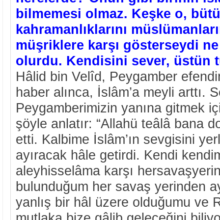
bilmemesi olmaz. Keşke o, bütü
kahramanlıklarını müslümanlar
müşriklere karşı gösterseydi ne 
olurdu. Kendisini sever, üstün t
Hâlid bin Velîd, Peygamber efendim
haber alınca, İslâm’a meyli arttı. S
Peygamberimizin yanına gitmek içi
şöyle anlatır: “Allahü teâlâ bana 
etti. Kalbime İslâm’ın sevgisini yerl
ayıracak hâle getirdi. Kendi ken
aleyhisselâma karşı hersavaşyer
bulunduğum her savaş yerinden ay
yanlış bir hâl üzere olduğumu ve R
mutlaka bize gâlib geleceğini biliy