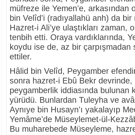
müfreze ile Yemen’e, arkasından o
bin Velîd’i (radıyallahü anh) da bir
Hazret-i Ali’ye ulaştıkları zaman, o
tenbih etti. Oraya vardıklarında, Y
koydu ise de, az bir çarpışmadan s
ettiler.
Hâlid bin Velîd, Peygamber efendi
sonra hazret-i Ebû Bekr devrinde,
peygamberlik iddiasında bulunan k
yürüdü. Bunlardan Tuleyha ve avân
Aynıye bin Husayn’ı yakalayıp Med
Yemâme’de Müseylemet-ül-Kezzâb’
Bu muharebede Müseyleme, hazret