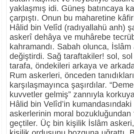
yaklaşmış idi. Güneş batıncaya k
çarpıştı. Onun bu maharetine kâfirle
Hâlid bin Velîd (radıyallahü anh) 
askerî dehâya ve muhârebe tecrübe
kahramandı. Sabah olunca, İslâm a
değiştirdi. Sağ taraftakiler! sol, sol
tarafa, öndekileri arkaya ve arkada
Rum askerleri, önceden tanıdıkları 
karşılaşmayınca şaşırdılar. “Deme
kuvvetler gelmiş” zannıyla korkuya
Hâlid bin Velîd’in kumandasındak
askerlerinin moral bozukluğundan
geçtiler. Üç bin kişilik İslâm asker
kişilik ordusunu bozguna uğrattı