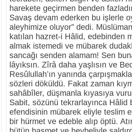
harekete geçirmen benden fazladır
Savaş devam ederken bu işlerle 
aleyhimize oluyor” dedi. Müslüman
katılan hazret-i Hâlid, edebinden
almak istemedi ve mübarek dudakl
sancağı senden alamam! Sen bun
lâyıksın. Zîrâ daha yaşlısın ve B
Resûlullah’ın yanında çarpışmakla
sözleri döküldü. Fakat zaman kıymet
sahâbîler, düşmanla kıyasıya vuru
Sabit, sözünü tekrarlayınca Hâlid 
efendisinin mübarek eliyle teslim 
bir hürmet ve edeble alıp öptü. At
bütün haşmet ve heybeliyle saldır