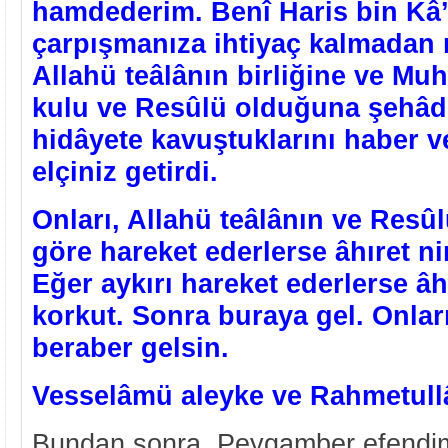
hamdederim. Benî Haris bin Kâ’b
çarpışmanıza ihtiyaç kalmadan
Allahü teâlânın birliğine ve M
kulu ve Resûlü olduğuna şehâdet
hidâyete kavuştuklarını haber 
elçiniz getirdi.
Onları, Allahü teâlânın ve Resû
göre hareket ederlerse âhıret ni
Eğer aykırı hareket ederlerse âh
korkut. Sonra buraya gel. Onları
beraber gelsin.
Vesselâmü aleyke ve Rahmetull
Bundan sonra, Peygamber efendimiz 