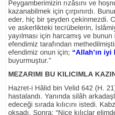
Peygamberimizin rızâsını ve hoşn
kazanabilmek için çırpınırdı. Bunun
eder, hiç bir şeyden çekinmezdi. C
ve askerlikteki tecrübelerin, İslâmi
yayılması için harcamış ve bunun
efendimiz tarafından methedilmişt
efendimiz onun için;
“Allah’ın iyi
buyurmuştur.”
MEZARIMI BU KILICIMLA KAZI
Hazret-i Hâlid bin Velid 642 (H. 2
hastalandı. Yanında silâh arkadaşl
edeceği sırada kılıcını istedi. Kab
okşadı. Sonra: “Nice kılıçlar elimd