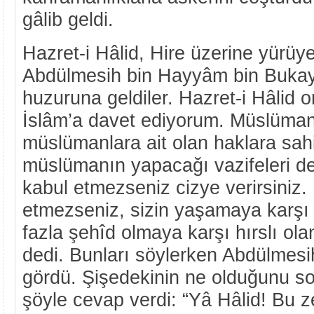
gâlib geldi.
Hazret-i Hâlid, Hire üzerine yürüye
Abdülmesih bin Hayyâm bin Bukayle
huzuruna geldiler. Hazret-i Hâlid on
İslâm’a davet ediyorum. Müslüman
müslümanlara ait olan haklara sah
müslümanın yapacağı vazifeleri d
kabul etmezseniz cizye verirsiniz
etmezseniz, sizin yaşamaya karşı 
fazla şehîd olmaya karşı hırslı ola
dedi. Bunları söylerken Abdülmesih’
gördü. Şişedekinin ne olduğunu s
şöyle cevap verdi: “Yâ Hâlid! Bu ze