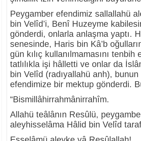
Peygamber efendimiz sallallahü al
bin Velîd’i, Benî Huzeyme kabilesin
gönderdi, onlarla anlaşma yaptı. 
senesinde, Haris bin Kâ’b oğulları
gün kılıç kullanılmamasını tenbih et
tatlılıkla işi hâlletti ve onlar da İsl
bin Velîd (radıyallahü anh), bunu
efendimize bir mektup gönderdi. B
“Bismillâhirrahmânirrahîm.
Allahü teâlânın Resûlü, peygam
aleyhisselâma Hâlid bin Velîd tara
Esselâmü aleyke yâ Resûlallah!