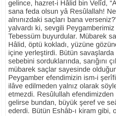
gelince, hazret-i Hâlid bin Velîd,
sana feda olsun yâ Resûlallah! Ne
alnınızdaki saçları bana verseniz?
yalvardı ki, sevgili Peygamberimiz
Tebessüm buyurdular. Mübarek saçl
Hâlid, öptü kokladı, yüzüne gözün
içine yerleştirdi. Bütün savaşlard
sebebini sorduklarında, sarığını çı
mübarek saçlar sayesinde olduğun
Peygamber efendimizin ism-i şerîfi
ilâve edilmeden yalnız olarak sö
etmezdi. Resûlullah efendimizden 
gelirse bundan, büyük şeref ve seâ
ederdi. Bütün Eshâb-ı kiram gibi, o