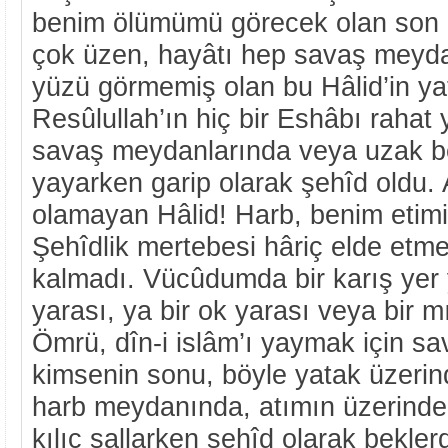
benim ölümümü görecek olan son k
çok üzen, hayâtı hep savaş meyda
yüzü görmemiş olan bu Hâlid’in yat
Resûlullah’ın hiç bir Eshâbı rahat
savaş meydanlarında veya uzak bel
yayarken garip olarak şehîd oldu. A
olamayan Hâlid! Harb, benim etim
Şehîdlik mertebesi hâriç elde et
kalmadı. Vücûdumda bir karış yer y
yarası, ya bir ok yarası veya bir 
Ömrü, dîn-i islâm’ı yaymak için sa
kimsenin sonu, böyle yatak üzeri
harb meydanında, atımın üzerinde
kılıç sallarken şehîd olarak bekler