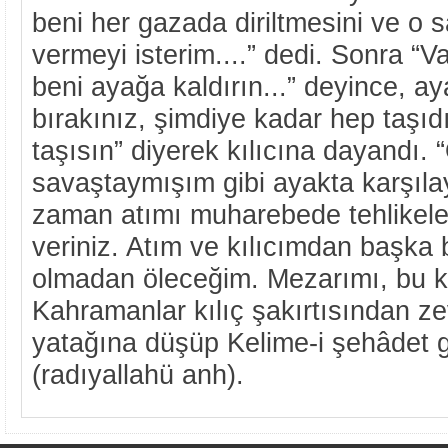
beni her gazada diriltmesini ve o 
vermeyi isterim....” dedi. Sonra “Va
beni ayağa kaldırın...” deyince, ay
bırakınız, şimdiye kadar hep taşıdı
taşısın” diyerek kılıcına dayandı.
savaştaymışım gibi ayakta karşı
zaman atımı muharebede tehlikeler
veriniz. Atım ve kılıcımdan başka 
olmadan öleceğim. Mezarımı, bu kı
Kahramanlar kılıç şakırtısından zev
yatağına düşüp Kelime-i şehâdet ge
(radıyallahü anh).