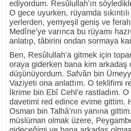
ediyordum. Resûlullah’ın söyledikl
O gece uyurken, rüyamda sıkıntılı 
yerlerden, yemyeşil geniş ve ferah
Medîne’ye varınca bu rüyamı hazr
anlatıp, tâbirini ondan sormaya ka
Ben, Resûlullah’a gitmek için topa
oraya giderken bana kim arkadaş ol
düşünüyordum. Safvân bin Ümeyye
Vaziyeti ona anlattım. O teklifimi 
İkrime bin Ebî Cehl’e rastladım. O
davetimi red edince evime gittim.
Osman bin Talhâ’nın yanına gittim
müslüman olmak üzere, Peygambe
gideceğimi ve bana arkadaş olmas