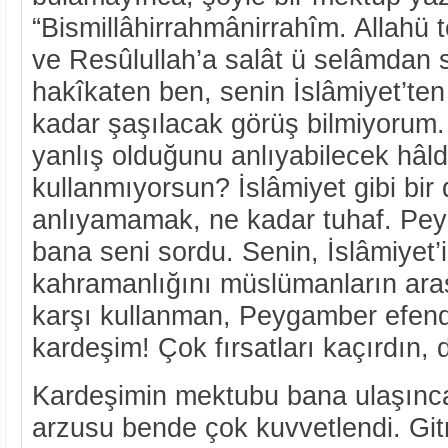
“Bismillâhirrahmânirrahîm. Allahü
ve Resûlullah’a salât ü selâmdan s
hakîkaten ben, senin İslâmiyet’ten
kadar şaşılacak görüş bilmiyorum. 
yanlış olduğunu anlıyabilecek hâlde
kullanmıyorsun? İslâmiyet gibi bir
anlıyamamak, ne kadar tuhaf. Pe
bana seni sordu. Senin, İslâmiyet’
kahramanlığını müslümanların ara
karşı kullanman, Peygamber efend
kardeşim! Çok fırsatları kaçırdın,
Kardeşimin mektubu bana ulaşın
arzusu bende çok kuvvetlendi. Git