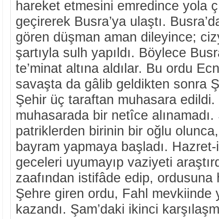
hareket etmesini emredince yola çık
geçirerek Busra’ya ulaştı. Busra’
gören düşman aman dileyince; ci
şartıyla sulh yapıldı. Böylece Busr
te’minat altına aldılar. Bu ordu E
savaşta da gâlib geldikten sonra Ş
Şehir üç taraftan muhasara edildi
muhasarada bir netîce alınamadı. 
patriklerden birinin bir oğlu olunca
bayram yapmaya başladı. Hazret-i 
geceleri uyumayıp vaziyeti araştır
zaafından istifâde edip, ordusuna
Şehre giren ordu, Fahl mevkiinde 
kazandı. Şam’daki ikinci karşılaş