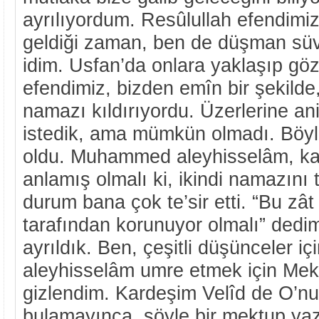
ayrılıyordum. Resûlullah efendimi
geldiği zaman, ben de düşman süva
idim. Usfan’da onlara yaklaşıp gö
efendimiz, bizden emîn bir şekild
namazı kıldırıyordu. Üzerlerine a
istedik, ama mümkün olmadı. Böyle
oldu. Muhammed aleyhisselâm, kal
anlamış olmalı ki, ikindi namazını t
durum bana çok te’sir etti. “Bu zât
tarafından korunuyor olmalı” dedim
ayrıldık. Ben, çeşitli düşünceler
aleyhisselâm umre etmek için Mek
gizlendim. Kardeşim Velîd de O’nu
bulamayınca, şöyle bir mektup yaz