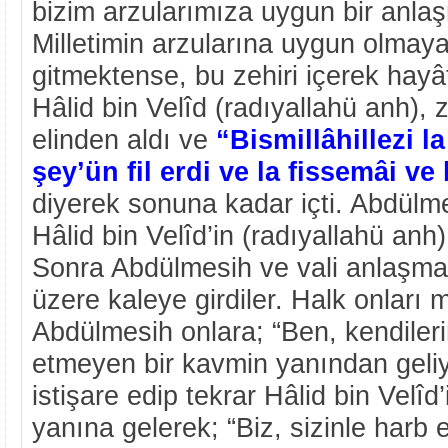
bizim arzularımıza uygun bir anla
Milletimin arzularına uygun olmaya
gitmektense, bu zehiri içerek hay
Hâlid bin Velîd (radıyallahü anh), 
elinden aldı ve
“Bismillâhillezi 
şey’ün fil erdi ve la fissemâi v
diyerek sonuna kadar içti. Abdülme
Hâlid bin Velîd’in (radıyallahü anh)
Sonra Abdülmesih ve vali anlaşma
üzere kaleye girdiler. Halk onları 
Abdülmesih onlara; “Ben, kendilerin
etmeyen bir kavmin yanından geli
istişare edip tekrar Hâlid bin Velîd
yanına gelerek; “Biz, sizinle harb