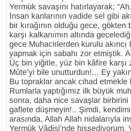
Yermük savaşını hatırlayarak; “Ah
İnsan kanlarının vadide sel gibi akt
bir kırağının olduğu gece, gökte
karşı kalkanımın altında geceledi
gece Muhacirlerden kurulu akıncı b
yapmak için sabahı zor etmiştik. A
Üç bin yiğitle, yüz bin kâfire karş
Mûte’yi bile unutturdun!... Ey yakı
Bu topraklar ancak cihad etmekle 
Rumlarla yaptığımız ilk büyük mu
sonra, daha nice savaşlar birbirini
gaflete düşmeyin!.. Şimdi, kendimi
arasında, Allah Allah nidalarıyla i
Yermük Vâdisi’nde hissediyorum. 