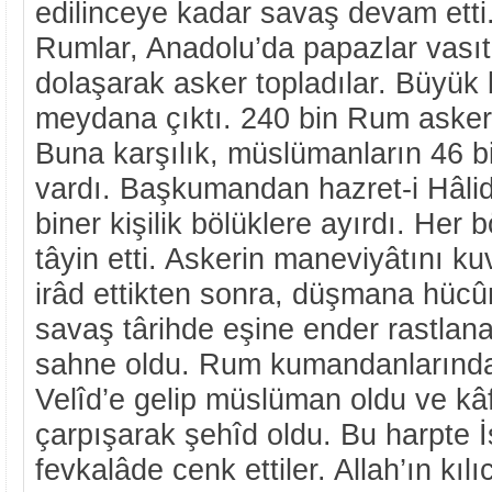
edilinceye kadar savaş devam etti.
Rumlar, Anadolu’da papazlar vasıt
dolaşarak asker topladılar. Büyük b
meydana çıktı. 240 bin Rum askeri
Buna karşılık, müslümanların 46 bin
vardı. Başkumandan hazret-i Hâlid
biner kişilik bölüklere ayırdı. He
tâyin etti. Askerin maneviyâtını ku
irâd ettikten sonra, düşmana hücû
savaş târihde eşine ender rastlan
sahne oldu. Rum kumandanlarından
Velîd’e gelip müslüman oldu ve kâf
çarpışarak şehîd oldu. Bu harpte İ
fevkalâde cenk ettiler. Allah’ın kılı