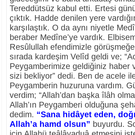
Tereddütsüz kabul etti. Ertesi gün
çıktık. Hadde denilen yere vardığı
karşılaştık. O da aynı niyetle Med
beraber Medîne’ye vardık. Elbisemi
Resûlullah efendimizle görüşmeğe
sırada kardeşim Velîd geldi ve; “A
Peygamberimize geldiğiniz haber v
sizi bekliyor” dedi. Ben de acele i
Peygamberin huzuruna vardım. G
verdim; “Allah’dan başka îlâh olm
Allah’ın Peygamberi olduğuna şeh
dedim.
“Sana hidâyet eden, doğ
Allah’a hamd olsun”
buyurdu. So
için Allahü teâlâyaduâ etmesini is