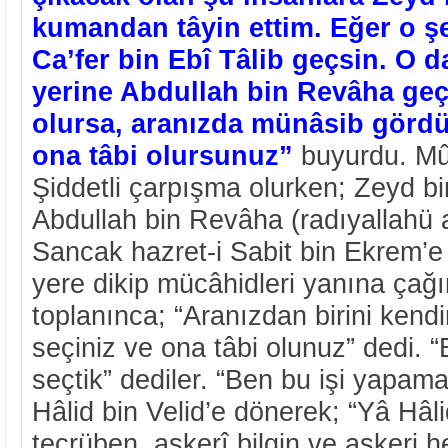
kumandan tâyin ettim. Eğer o şe
Ca’fer bin Ebî Tâlib geçsin. O d
yerine Abdullah bin Revâha geç
olursa, aranızda münâsib gördü
ona tâbi olursunuz”
buyurdu. Mût
Şiddetli çarpışma olurken; Zeyd bi
Abdullah bin Revâha (radıyallahü 
Sancak hazret-i Sabit bin Ekrem’e v
yere dikip mücâhidleri yanına çağı
toplanınca; “Aranızdan birini ken
seçiniz ve ona tâbi olunuz” dedi.
seçtik” dediler. “Ben bu işi yapam
Hâlid bin Velid’e dönerek; “Yâ Hâl
tecrüben, askerî bilgin ve askeri 