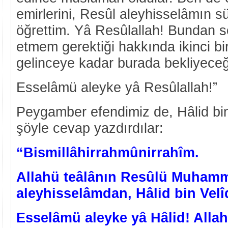
emirlerini, Resûl aleyhisselâmın sün
öğrettim. Yâ Resûlallah! Bundan s
etmem gerektiği hakkında ikinci bir
gelinceye kadar burada bekliyece
Esselâmü aleyke yâ Resûlallah!”
Peygamber efendimiz de, Hâlid bi
şöyle cevap yazdırdılar:
“Bismillâhirrahmûnirrahîm.
Allahü teâlânın Resûlü Muham
aleyhisselâmdan, Hâlid bin Velî
Esselâmü aleyke yâ Hâlid! Allah