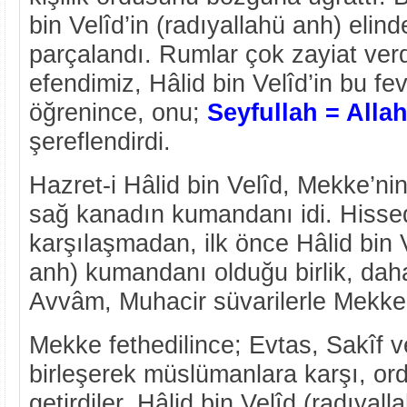
bin Velîd’in (radıyallahü anh) elind
parçalandı. Rumlar çok zayiat ver
efendimiz, Hâlid bin Velîd’in bu fe
öğrenince, onu;
Seyfullah = Allah’
şereflendirdi.
Hazret-i Hâlid bin Velîd, Mekke’ni
sağ kanadın kumandanı idi. Hissed
karşılaşmadan, ilk önce Hâlid bin V
anh) kumandanı olduğu birlik, dah
Avvâm, Muhacir süvarilerle Mekke’
Mekke fethedilince; Evtas, Sakîf v
birleşerek müslümanlara karşı, o
getirdiler. Hâlid bin Velîd (radıya