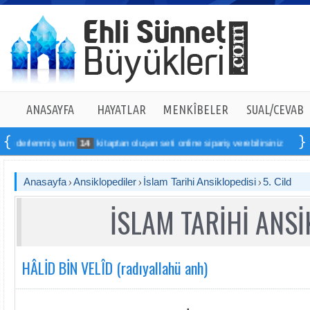
ANASAYFA
HAYATLAR
MENKÎBELER
SUAL/CEVAB
iş tam
14
kitaptan oluşan seti online sipariş verebilirsiniz
Anasayfa
Ansiklopediler
İslam Tarihi Ansiklopedisi
5. Cild
İSLAM TARİHİ ANSİ
HÂLİD BİN VELÎD (radıyallahü anh)