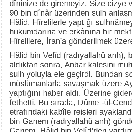
dîninize de giremeyiz. Size cizye 
90 bin dînâr üzerinden sulh anlaşm
Hâlid, Hîrelilerle yaptığı sulhnâmeyi
hükümdarına ve erkânına bir mek
Hîrelilere, İran’a gönderilmek üzere
Hâlid bin Velîd (radıyallahü anh), 
aldıktan sonra, Anbar kalesini muh
sulh yoluyla ele geçirdi. Bundan s
müslümanlarla savaşmak üzere Ayn
yaptığını haber aldı. Üzerine gide
fethetti. Bu sırada, Dûmet-ül-Cend
etrafındaki kabîle reisleri ayakland
bin Ganem (radıyallahü anh) gönder
Ganem, Hâlid bin Velîd’den yardım 