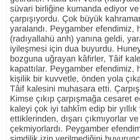
süvari birliğine kumanda ediyor v
çarpışıyordu. Çok büyük kahramanl
yaralandı. Peygamber efendimiz, ha
(radıyallahü anh) yanına geldi, ya
iyileşmesi için dua buyurdu. Hun
bozguna uğrayan kâfirler, Tâif kale
kapattılar. Peygamber efendimiz, ha
kişilik bir kuvvetle, önden yola çıka
Tâif kalesini muhasara etti. Çarpış
Kimse çıkıp çarpışmağa cesaret e
kaleyi çok iyi tahkîm edip bir yıllı
ettiklerinden, dışarı çıkmıyorlar ve
çekmiyorlardı. Peygamber efendimiz
şimdilik izin verilmediğini buyurun