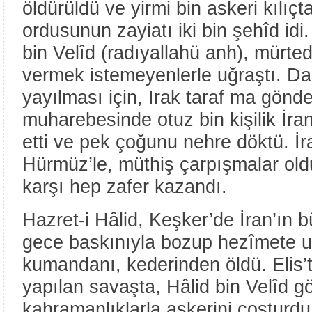
öldürüldü ve yirmi bin askeri kılıçta
ordusunun zayiatı iki bin şehîd id
bin Velîd (radıyallahü anh), mürted
vermek istemeyenlerle uğraştı. Da
yayılması için, Irak taraf ma gönde
muharebesinde otuz bin kişilik İr
etti ve pek çoğunu nehre döktü. İ
Hürmüz’le, müthiş çarpışmalar oldu
karşı hep zafer kazandı.
Hazret-i Hâlid, Keşker’de İran’ın 
gece baskınıyla bozup hezîmete uğ
kumandanı, kederinden öldü. Elis’te
yapılan savaşta, Hâlid bin Velîd gö
kahramanlıklarla askerini coşturd