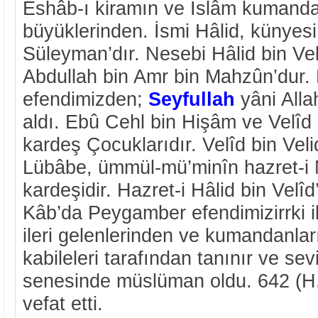
Eshâb-ı kiramın ve İslâm kumanda
büyüklerinden. İsmi Hâlid, künyesi
Süleyman’dır. Nesebi Hâlid bin Vel
Abdullah bin Amr bin Mahzûn’dur. 
efendimizden;
Seyfullah
yâni Allah
aldı. Ebû Cehl bin Hişâm ve Velîd 
kardeş Çocuklarıdır. Velîd bin Veli
Lübâbe, ümmül-mü’minîn hazret-i
kardeşidir. Hazret-i Hâlid bin Velîd
Kâb’da Peygamber efendimizirrki ile
ileri gelenlerinden ve kumandanla
kabileleri tarafından tanınır ve sevi
senesinde müslüman oldu. 642 (H
vefat etti.