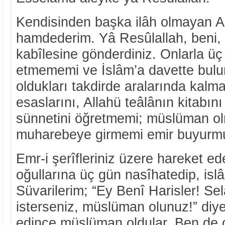
Kendisinden başka ilâh olmayan A
hamdederim. Yâ Resûlallah, beni, 
kabîlesine gönderdiniz. Onlarla 
etmememi ve İslâm’a davette bu
oldukları takdirde aralarında kalm
esaslarını, Allahü teâlânın kitabı
sünnetini öğretmemi; müslüman o
muharebeye girmemi emir buyurm
Emr-i şerîfleriniz üzere hareket ed
oğullarına üç gün nasîhatedip, islâm
Süvarilerim; “Ey Benî Harisler! S
isterseniz, müslüman olunuz!” diye
edince müslüman oldular. Ben de o