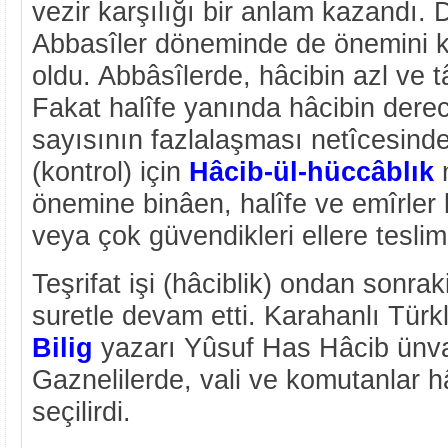
vezir karşılığı bir anlam kazandı. 
Abbasîler döneminde de önemini k
oldu. Abbâsîlerde, hâcibin azl ve tây
Fakat halîfe yanında hâcibin derec
sayısının fazlalaşması netîcesind
(kontrol) için
Hâcib-ül-hüccâblık
m
önemine binâen, halîfe ve emîrler 
veya çok güvendikleri ellere teslim
Teşrifat işi (hâciblik) ondan sonrak
suretle devam etti. Karahanlı Türk
Bilig
yazarı Yûsuf Has Hâcib ünva
Gaznelilerde, vali ve komutanlar h
seçilirdi.