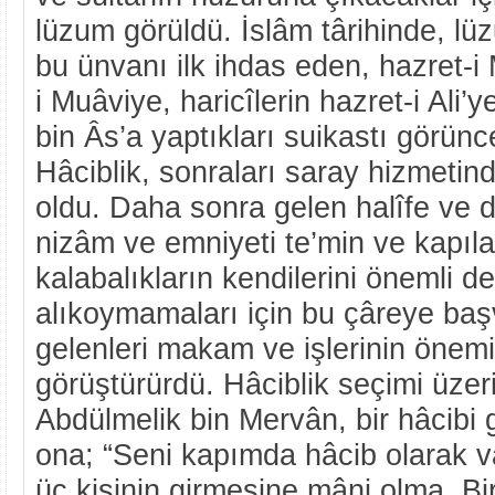
lüzum görüldü. İslâm târihinde, l
bu ünvanı ilk ihdas eden, hazret-i
i Muâviye, haricîlerin hazret-i Ali’
bin Âs’a yaptıkları suikastı görünce
Hâciblik, sonraları saray hizmetin
oldu. Daha sonra gelen halîfe ve d
nizâm ve emniyeti te’min ve kapıl
kalabalıkların kendilerini önemli de
alıkoymamaları için bu çâreye baş
gelenleri makam ve işlerinin önemin
görüştürürdü. Hâciblik seçimi üze
Abdülmelik bin Mervân, bir hâcibi 
ona; “Seni kapımda hâcib olarak v
üç kişinin girmesine mâni olma. Bi