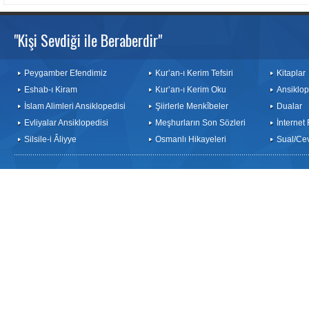
"Kişi Sevdiği ile Beraberdir"
Peygamber Efendimiz
Kur’an-ı Kerim Tefsiri
Kitaplar
Eshab-ı Kiram
Kur’an-ı Kerim Oku
Ansiklop
İslam Alimleri Ansiklopedisi
Şiirlerle Menkîbeler
Dualar
Evliyalar Ansiklopedisi
Meşhurların Son Sözleri
İnternet
Silsile-i Âliyye
Osmanlı Hikayeleri
Sual/Ce