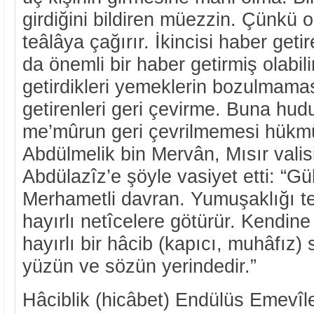
girdiğini bildiren müezzin. Çünkü o
teâlâya çağırır. İkincisi haber geti
da önemli bir haber getirmiş olabil
getirdikleri yemeklerin bozulmama
getirenleri geri çevirme. Buna hu
me’mûrun geri çevrilmemesi hükmü 
Abdülmelik bin Mervân, Mısır valis
Abdülazîz’e şöyle vasiyet etti: “Gü
Merhametli davran. Yumuşaklığı ter
hayırlı netîcelere götürür. Kendine
hayırlı bir hâcib (kapıcı, muhâfız)
yüzün ve sözün yerindedir.”
Hâciblik (hicâbet) Endülüs Emevîle