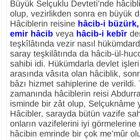
Büyük Selçuklu Devteti’nde hâcibl
olup, vezirlikden sonra en büyük d
Hâciblerin reisine
hâcib-i büzürk,
emir hâcib
veya
hâcib-i kebîr
den
teşkîlâtında vezir nasıl hükümdard
saray teşkilâtında da hâcib-ül-hucc
sahibi idi. Hükümdarla devlet işle
arasında vâsıta olan hâciblik, sonr
bâzı hizmet sahiplerine de verildi.
zamanında hâciblerin reisi Abdur
isminde bir zât olup, Selçuknâme 
Hâcibler, sarayda bütün vazife sahip
onların vazifelerini iyi görmelerine
hâcibin emrinde bir çok me’mûr ol