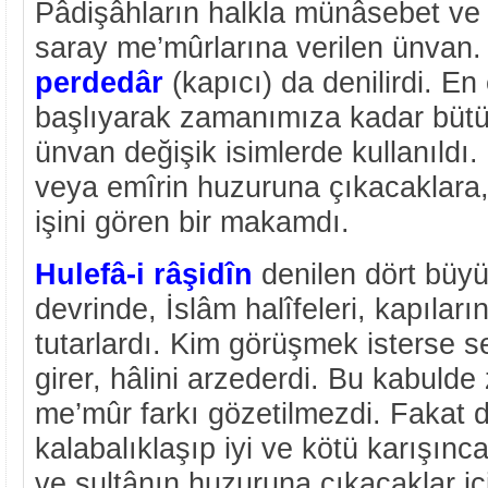
Pâdişâhların halkla münâsebet ve i
saray me’mûrlarına verilen ünvan
perdedâr
(kapıcı) da denilirdi. E
başlıyarak zamanımıza kadar bütü
ünvan değişik isimlerde kullanıldı.
veya emîrin huzuruna çıkacaklara,
işini gören bir makamdı.
Hulefâ-i râşidîn
denilen dört büyü
devrinde, İslâm halîfeleri, kapıları
tutarlardı. Kim görüşmek isterse s
girer, hâlini arzederdi. Bu kabulde 
me’mûr farkı gözetilmezdi. Fakat d
kalabalıklaşıp iyi ve kötü karışınc
ve sultânın huzuruna çıkacaklar içi