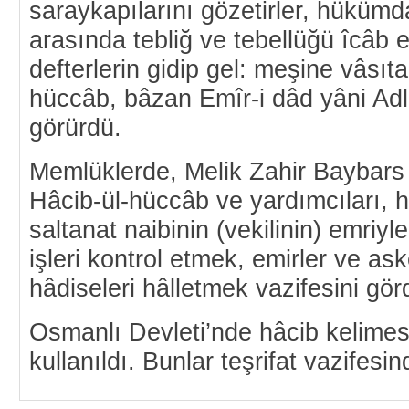
saraykapılarını gözetirler, hüküm
arasında tebliğ ve tebellüğü îcâb 
defterlerin gidip gel: meşine vâsıta
hüccâb, bâzan Emîr-i dâd yâni Adli
görürdü.
Memlüklerde, Melik Zahir Baybars
Hâcib-ül-hüccâb ve yardımcıları,
saltanat naibinin (vekilinin) emriyl
işleri kontrol etmek, emirler ve as
hâdiseleri hâlletmek vazifesini gör
Osmanlı Devleti’nde hâcib kelimes
kullanıldı. Bunlar teşrifat vazifesi