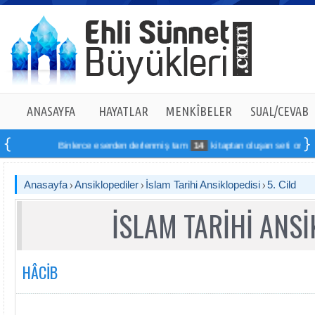
ANASAYFA
HAYATLAR
MENKÎBELER
SUAL/CEVAB
Binlerce eserden derlenmiş tam
14
kitaptan oluşan seti online sipari
Anasayfa
Ansiklopediler
İslam Tarihi Ansiklopedisi
5. Cild
İSLAM TARİHİ ANSİ
HÂCİB