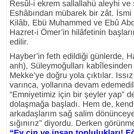
Resûl-i ekrem sallallahü aleyhi ve
Eshâbından mübarek bir zât. İsmi
Kilâb, Ebü Muhammed ve Ebû Abdul
Hazret-i Ömer’in hilâfetinin başları
edilir.
Hayber’in feth edildiği günlerde, 
anh), Süleymoğulları kabîlesinden b
Mekke’ye doğru yola çıktılar. Issız
varınca, yollarına devam edemedil
“Emniyetimiz için bir şeyler yap” d
dolaşmağa başladı. Hem de, kendi
arkadaşlarım sağ salim dönünceye
sığınırız” diyordu. Derken görünme
“Ey cin ve insan toplulukları! E