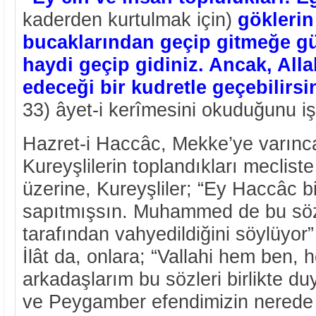
kaderden kurtulmak için)
göklerin
bucaklarından geçip gitmeğe g
haydi geçip gidiniz. Ancak, All
edeceği bir kudretle geçebilirsi
33) âyet-i kerîmesini okuduğunu işi
Hazret-i Haccâc, Mekke’ye varın
Kureyşlilerin toplandıkları meclist
üzerine, Kureyşliler; “Ey Haccâc bi
sapıtmışsın. Muhammed de bu sözl
tarafından vahyedildiğini söylüyor”
İlât da, onlara; “Vallahi hem ben,
arkadaşlarım bu sözleri birlikte du
ve Peygamber efendimizin nerede