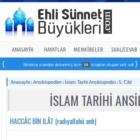
ANASAYFA
HAYATLAR
MENKÎBELER
SUAL/CEVAB
Binlerce eserden derlenmiş tam
14
kitaptan oluşan seti online sipariş v
Anasayfa
Ansiklopediler
İslam Tarihi Ansiklopedisi
5. Cild
İSLAM TARİHİ ANSİ
HACCÂC BİN ILÂT (radıyallahü anh)