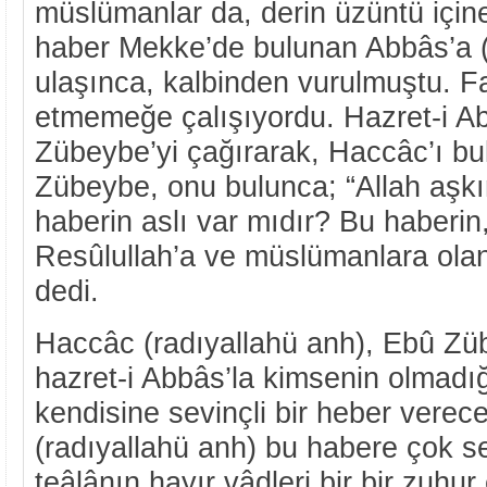
müslümanlar da, derin üzüntü için
haber Mekke’de bulunan Abbâs’a (
ulaşınca, kalbinden vurulmuştu. F
etmemeğe çalışıyordu. Hazret-i A
Zübeybe’yi çağırarak, Haccâc’ı bu
Zübeybe, onu bulunca; “Allah aşkı
haberin aslı var mıdır? Bu haberin,
Resûlullah’a ve müslümanlara ola
dedi.
Haccâc (radıyallahü anh), Ebû Züb
hazret-i Abbâs’la kimsenin olmadığ
kendisine sevinçli bir heber verece
(radıyallahü anh) bu habere çok se
teâlânın hayır vâdleri bir bir zuhur