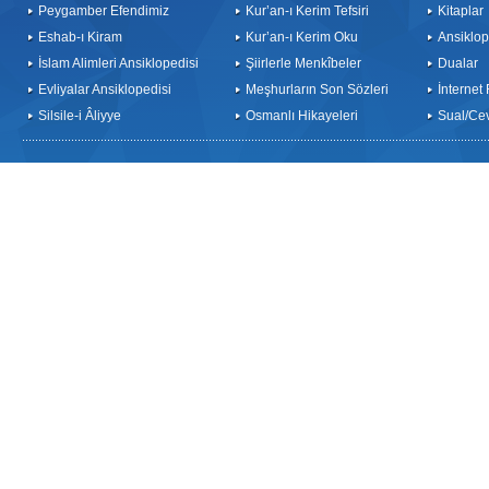
Peygamber Efendimiz
Kur’an-ı Kerim Tefsiri
Kitaplar
Eshab-ı Kiram
Kur’an-ı Kerim Oku
Ansiklop
İslam Alimleri Ansiklopedisi
Şiirlerle Menkîbeler
Dualar
Evliyalar Ansiklopedisi
Meşhurların Son Sözleri
İnternet
Silsile-i Âliyye
Osmanlı Hikayeleri
Sual/Ce