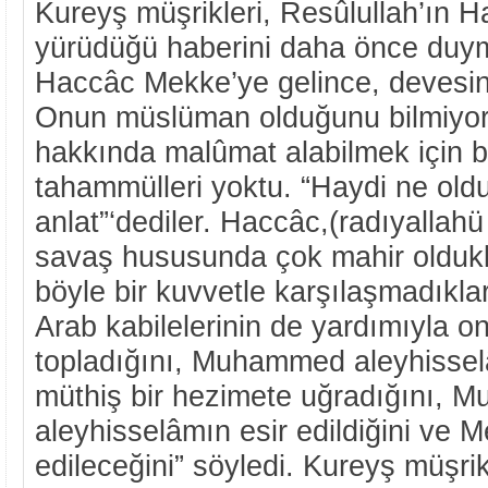
Kureyş müşrikleri, Resûlullah’ın H
yürüdüğü haberini daha önce duym
Haccâc Mekke’ye gelince, devesinin
Onun müslüman olduğunu bilmiyor
hakkında malûmat alabilmek için 
tahammülleri yoktu. “Haydi ne old
anlat”‘dediler. Haccâc,(radıyallahü
savaş hususunda çok mahir oldukl
böyle bir kuvvetle karşılaşmadıklar
Arab kabilelerinin de yardımıyla on 
topladığını, Muhammed aleyhisse
müthiş bir hezimete uğradığını,
aleyhisselâmın esir edildiğini ve M
edileceğini” söyledi. Kureyş müşri