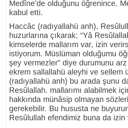
Medîne’de olduğunu öğrenince, Med
kabul etti.
Haccâc (radıyallahü anh), Resûlul
huzurlarına çıkarak; “Yâ Resûlalla
kimselerde mallarım var, izin verir
istiyorum. Müslüman olduğumu öğre
şey vermezler” diye durumunu arz 
ekrem sallallahü aleyhi ve sellem 
(radıyallahü anh) bu arada şunu d
Resûlallah. mallarımı alabilmek içi
hakkında münâsip olmayan sözler
gerekebilir. Bu hususta ne buyuru
Resûlullah efendimiz buna da izin v