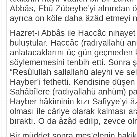
Abbâs, Ebû Zübeybe’yi alnından öp
ayrıca on köle daha âzâd etmeyi ne
Hazret-i Abbâs ile Haccâc nihayet
buluştular. Haccâc (radıyallahü a
anlatacaklarını üç gün geçmeden
söylememesini tenbih etti. Sonra 
“Resûlullah sallallahü aleyhi ve s
Hayber’i fethetti. Kendisine düşen 
Sahâbîlere (radıyallahü anhüm) pay
Hayber hâkiminin kızı Safiyye’yi 
olması ile câriye olarak kalması a
bıraktı. O da âzâd edilip, zevce ol
Bir müddet sonra mes’elenin hakik