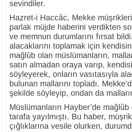
sevindiler.
Hazret-i Haccâc, Mekke müşrikler
parlak müjde haberini verdikten son
ve memnun durumlarını fırsat bildi
alacaklarını toplamak için kendisi
mağlûb olan müslümanların, mallar
satın almadan oraya varıp, kendisi
söyleyerek, onların vasıtasıyla al
bulunan mallarını topladı. Mekke’
şekilde söyleyip, ondan da malların
Müslümanların Hayber’de mağlûb 
tarafa yayılmıştı. Bu haber, müşrik
çığlıklarına vesile olurken, duru