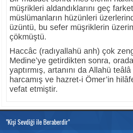
müşrikleri aldandıklarını geç farke
müslümanların hüzünleri üzerlerin
üzüntü, bu sefer müşriklerin üzerin
çökmüştü.
Haccâc (radıyallahü anh) çok zengi
Medine’ye getirdikten sonra, orada
yaptırmış, artanını da Allahü teâl
harcamış ve hazret-i Ömer’in hilâfet
vefat etmiştir.
"Kişi Sevdiği ile Beraberdir"