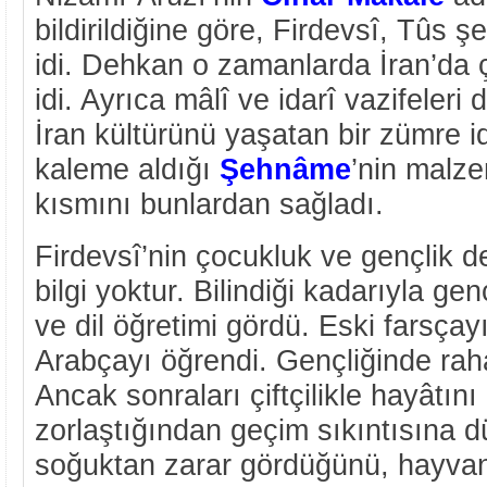
bildirildiğine göre, Firdevsî, Tûs 
idi. Dehkan o zamanlarda İran’da ç
idi. Ayrıca mâlî ve idarî vazifeleri 
İran kültürünü yaşatan bir zümre id
kaleme aldığı
Şehnâme
’nin malze
kısmını bunlardan sağladı.
Firdevsî’nin çocukluk ve gençlik d
bilgi yoktur. Bilindiği kadarıyla genç
ve dil öğretimi gördü. Eski farsçayı
Arabçayı öğrendi. Gençliğinde raha
Ancak sonraları çiftçilikle hayâtı
zorlaştığından geçim sıkıntısına d
soğuktan zarar gördüğünü, hayvan