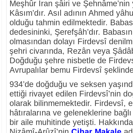
Meşhûr İran şâiri ve Şehnâme’nin 
Kâsım’dır. Asıl adının Ahmed yâ
olduğu tahmin edilmektedir. Babas
dedesininki, Şerefşâh’dır. Babasın
olmasından dolayı Firdevsî denilmi
şehri civarında, Rezân veya Şâdâ
Doğduğu şehre nisbetle de Firdevsî
Avrupalılar bemu Firdevsî şeklind
934’de doğduğu ve seksen yaşınd
ettiği rivayet edilen Firdevsî’nin d
olarak bilinmemektedir. Firdevsî, es
hâtıralarına ve geleneklerine bağlı 
bir aile muhitinde yetişti. Hakkınd
Nizâmî-Arûzî’nin
Cihar Makale
adl