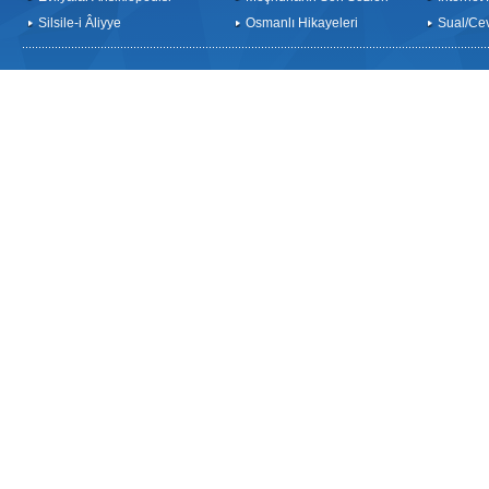
Silsile-i Âliyye
Osmanlı Hikayeleri
Sual/Ce