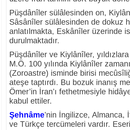
Püşdânîler sülâlesinden on, Kiylân
Sâsânîler sülâlesinden de dokuz 
anlatılmakta, Eskânîler üzerinde i
durulmaktadır.
Püşdânîler ve Kiylânîler, yıldızlar
M.Ö. 100 yılında Kiylânîler zaman
(Zoroastre) isminde birisi mecûsîliğ
ateşe taptırdı. Bu bozuk inanış me
Ömer’in İran’ı fethetmesiyle hidâye
kabul ettiler.
Şehnâme
’nin İngilizce, Almanca,
ve Türkçe tercümeleri vardır. Eser