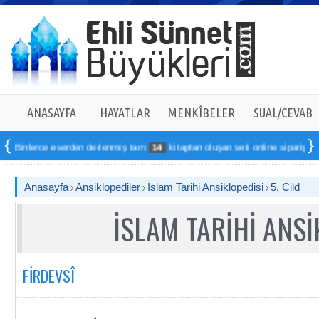
ANASAYFA
HAYATLAR
MENKÎBELER
SUAL/CEVAB
e eserden derlenmiş tam
14
kitaptan oluşan seti online sipariş verebilirsiniz
Anasayfa
Ansiklopediler
İslam Tarihi Ansiklopedisi
5. Cild
İSLAM TARİHİ ANSİ
FİRDEVSÎ