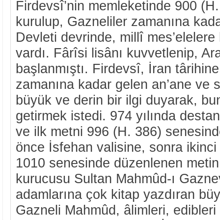
Firdevsî’nin memleketinde 900 (H
kurulup, Gazneliler zamanına kad
Devleti devrinde, millî mes’elelere
vardı. Fârîsi lisânı kuvvetlenip, Ar
başlanmıştı. Firdevsî, İran târihi
zamanına kadar gelen an’ane ve sö
büyük ve derin bir ilgi duyarak, bun
getirmek istedi. 974 yılında desta
ve ilk metni 996 (H. 386) senesinde
önce İsfehan valisine, sonra ikinci 
1010 senesinde düzenlenen metin 
kurucusu Sultan Mahmûd-ı Gaznevî’
adamlarına çok kitap yazdıran büy
Gazneli Mahmûd, âlimleri, edibleri 