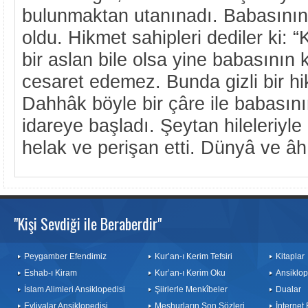
bulunmaktan utanınadı. Babasının
oldu. Hikmet sahipleri dediler ki: “K
bir aslan bile olsa yine babasının
cesaret edemez. Bunda gizli bir h
Dahhâk böyle bir çâre ile babasının
idareye başladı. Şeytan hileleriy
helak ve perişan etti. Dünyâ ve âhı
"Kişi Sevdiği ile Beraberdir"
Peygamber Efendimiz
Kur’an-ı Kerim Tefsiri
Kitaplar
Eshab-ı Kiram
Kur’an-ı Kerim Oku
Ansiklop
İslam Alimleri Ansiklopedisi
Şiirlerle Menkîbeler
Dualar
Evliyalar Ansiklopedisi
Meşhurların Son Sözleri
İnternet