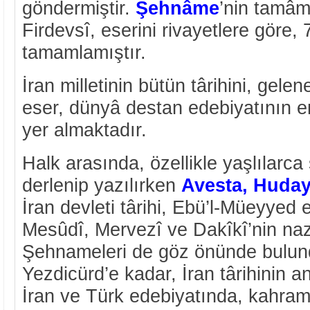
göndermiştir.
Şehnâme
’nin tamâmı
Firdevsî, eserini rivayetlere göre,
tamamlamıştır.
İran milletinin bütün târihini, gele
eser, dünyâ destan edebiyatının e
yer almaktadır.
Halk arasında, özellikle yaşlılarca
derlenip yazılırken
Avesta, Huda
İran devleti târihi, Ebü’l-Müeyyed e
Mesûdî, Mervezî ve Dakîkî’nin naz
Şehnameleri de göz önünde bulun
Yezdicürd’e kadar, İran târihinin an
İran ve Türk edebiyatında, kahrama