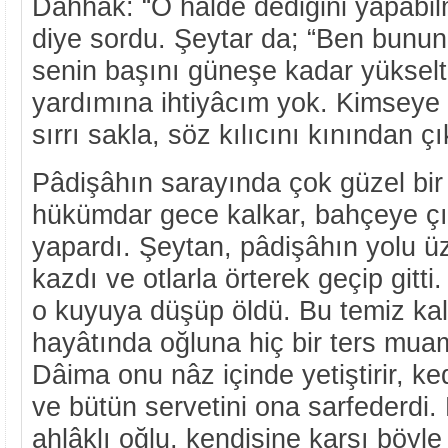
Dahhâk: “O hâlde dediğini yapabil
diye sordu. Şeytar da; “Ben bunun 
senin başını güneşe kadar yükselt
yardımına ihtiyâcım yok. Kimseye
sırrı sakla, söz kılıcını kınından ç
Pâdişâhın sarayında çok güzel bir 
hükümdar gece kalkar, bahçeye çık
yapardı. Şeytan, pâdişâhın yolu üz
kazdı ve otlarla örterek geçip gitt
o kuyuya düşüp öldü. Bu temiz kal
hayâtında oğluna hiç bir ters mu
Dâima onu nâz içinde yetiştirir, ke
ve bütün servetini ona sarfederdi.
ahlâklı oğlu, kendisine karşı böyle 