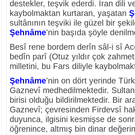
destekler, teşvik ederdi. İran dili 
kaybolmaktan kurtaran, yaşatan
Ş
sultânının teşviki ile güzel bir şek
Şehnâme
’nin başıda şöyle denilm
Besî rene bordem derîn sâl-i sî A
bedîn parî (Otuz yıldır çok zahme
milletini, bu Fars diliyle kaybolma
Şehnâme
’nin on dört yerinde Tü
Gaznevî medhedilmektedir. Sultanı
birisi olduğu bildirilmektedir. Bir
Gaznevî; çevresinden Firdevsî ha
duyunca, ilgisini kesmişse de son
öğrenince, altmış bin dinar değeri