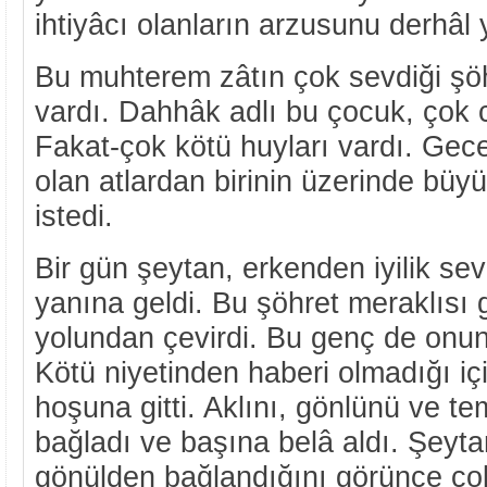
ihtiyâcı olanların arzusunu derhâl y
Bu muhterem zâtın çok sevdiği şöh
vardı. Dahhâk adlı bu çocuk, çok c
Fakat-çok kötü huyları vardı. Gec
olan atlardan birinin üzerinde bü
istedi.
Bir gün şeytan, erkenden iyilik sev
yanına geldi. Bu şöhret meraklısı ge
yolundan çevirdi. Bu genç de onun 
Kötü niyetinden haberi olmadığı içi
hoşuna gitti. Aklını, gönlünü ve t
bağladı ve başına belâ aldı. Şeyt
gönülden bağlandığını görünce çok