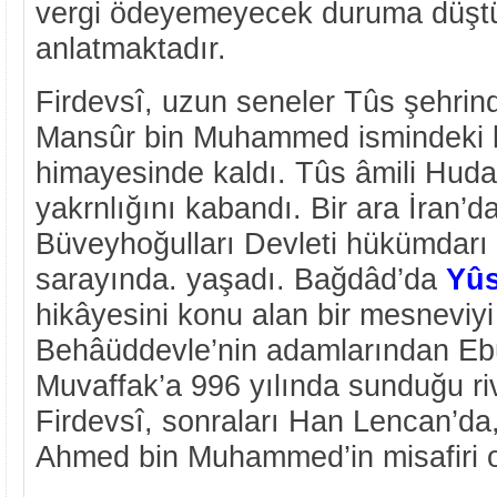
vergi ödeyemeyecek duruma düşt
anlatmaktadır.
Firdevsî, uzun seneler Tûs şehrin
Mansûr bin Muhammed ismindeki bi
himayesinde kaldı. Tûs âmili Huda
yakrnlığını kabandı. Bir ara İran’da
Büveyhoğulları Devleti hükümdarı
sarayında. yaşadı. Bağdâd’da
Yûs
hikâyesini konu alan bir mesneviyi
Behâüddevle’nin adamlarından Ebû 
Muvaffak’a 996 yılında sunduğu riv
Firdevsî, sonraları Han Lencan’da
Ahmed bin Muhammed’in misafiri o