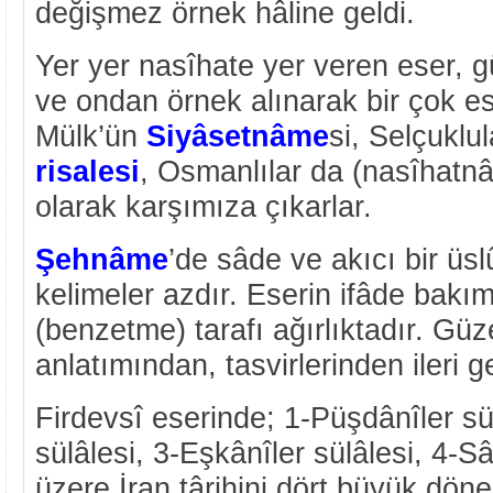
değişmez örnek hâline geldi.
Yer yer nasîhate yer veren eser, 
ve ondan örnek alınarak bir çok es
Mülk’ün
Siyâsetnâme
si, Selçuklu
risalesi
, Osmanlılar da (nasîhatn
olarak karşımıza çıkarlar.
Şehnâme
’de sâde ve akıcı bir üsl
kelimeler azdır. Eserin ifâde bakı
(benzetme) tarafı ağırlıktadır. Güzel
anlatımından, tasvirlerinden ileri g
Firdevsî eserinde; 1-Püşdânîler sül
sülâlesi, 3-Eşkânîler sülâlesi, 4-S
üzere İran târihini dört büyük döne