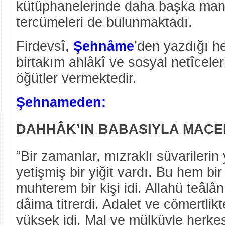
kütüphanelerinde daha başka ma
tercümeleri de bulunmaktadı.
Firdevsî,
Şehnâme
’den yazdığı h
birtakım ahlâkî ve sosyal netîcele
öğütler vermektedir.
Şehnameden:
DAHHÂK’IN BABASIYLA MACE
“Bir zamanlar, mızraklı süvarilerin
yetişmiş bir yiğit vardı. Bu hem b
muhterem bir kişi idi. Allahü teâl
dâima titrerdi. Adalet ve cömertlik
yüksek idi. Mal ve mülküyle herke