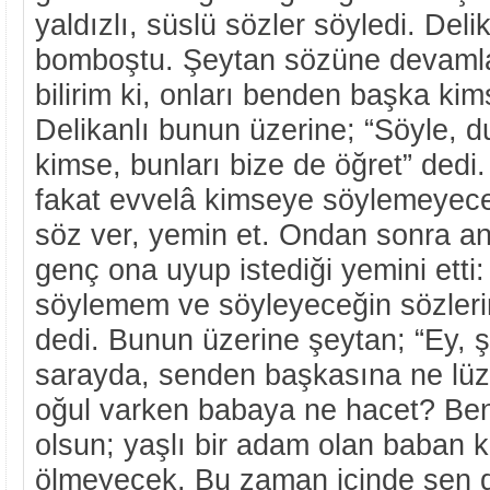
yaldızlı, süslü sözler söyledi. Deli
bomboştu. Şeytan sözüne devamla
bilirim ki, onları benden başka kim
Delikanlı bunun üzerine; “Söyle, d
kimse, bunları bize de öğret” dedi
fakat evvelâ kimseye söylemeyece
söz ver, yemin et. Ondan sonra an
genç ona uyup istediği yemini etti:
söylemem ve söyleyeceğin sözlerin
dedi. Bunun üzerine şeytan; “Ey, 
sarayda, senden başkasına ne lüzu
oğul varken babaya ne hacet? Be
olsun; yaşlı bir adam olan baban k
ölmeyecek. Bu zaman içinde sen de