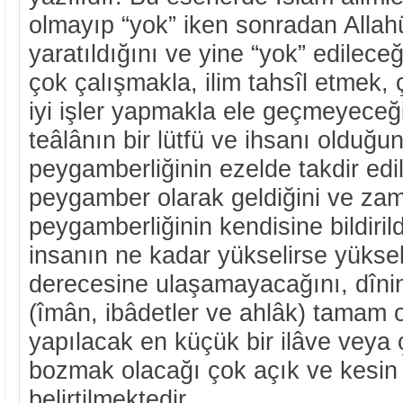
olmayıp “yok” iken sonradan Allahü
yaratıldığını ve yine “yok” edilece
çok çalışmakla, ilim tahsîl etmek,
iyi işler yapmakla ele geçmeyeceğ
teâlânın bir lütfü ve ihsanı olduğ
peygamberliğinin ezelde takdir edi
peygamber olarak geldiğini ve zam
peygamberliğinin kendisine bildirild
insanın ne kadar yükselirse yükse
derecesine ulaşamayacağını, dîni
(îmân, ibâdetler ve ahlâk) tamam 
yapılacak en küçük bir ilâve veya 
bozmak olacağı çok açık ve kesin b
belirtilmektedir.