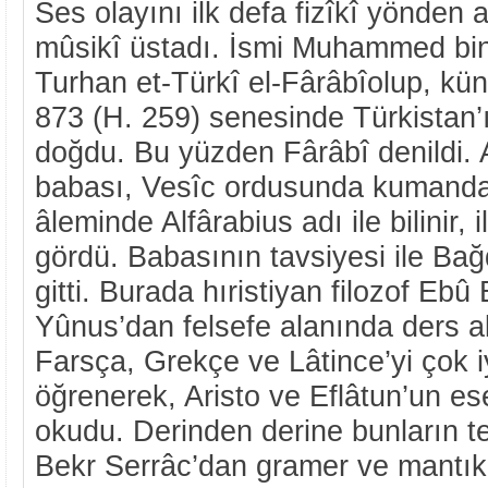
Ses olayını ilk defa fizîkî yönden 
mûsikî üstadı. İsmi Muhammed bin
Turhan et-Türkî el-Fârâbîolup, kün
873 (H. 259) senesinde Türkistan’
doğdu. Bu yüzden Fârâbî denildi. 
babası, Vesîc ordusunda kumandan 
âleminde Alfârabius adı ile bilinir, i
gördü. Babasının tavsiyesi ile Ba
gitti. Burada hıristiyan filozof Ebû
Yûnus’dan felsefe alanında ders a
Farsça, Grekçe ve Lâtince’yi çok 
öğrenerek, Aristo ve Eflâtun’un ese
okudu. Derinden derine bunların te’
Bekr Serrâc’dan gramer ve mantı