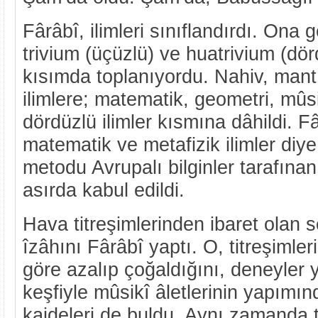
Fârâbî, ilimleri sınıflandırdı. Ona 
trivium (üçüzlü) ve huatrivium (dörd
kısımda toplanıyordu. Nahiv, mant
ilimlere; matematik, geometri, mûs
dördüzlü ilimler kısmına dâhildi. Fârâ
matematik ve metafizik ilimler diy
metodu Avrupalı bilginler tarafın
asırda kabul edildi.
Hava titreşimlerinden ibaret olan s
îzâhını Fârâbî yaptı. O, titreşimle
göre azalıp çoğaldığını, deneyler y
keşfiyle mûsikî âletlerinin yapımın
kaideleri de buldu. Aynı zamanda 