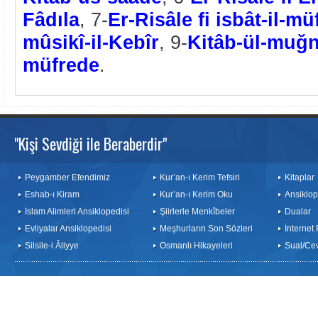
Fâdıla
, 7-
Er-Risâle fi isbât-il-mü
mûsikî-il-Kebîr
, 9-
Kitâb-ül-muğnî
müfrede
.
"Kişi Sevdiği ile Beraberdir"
Peygamber Efendimiz
Kur’an-ı Kerim Tefsiri
Kitaplar
Eshab-ı Kiram
Kur’an-ı Kerim Oku
Ansiklop
İslam Alimleri Ansiklopedisi
Şiirlerle Menkîbeler
Dualar
Evliyalar Ansiklopedisi
Meşhurların Son Sözleri
İnternet
Silsile-i Âliyye
Osmanlı Hikayeleri
Sual/Ce