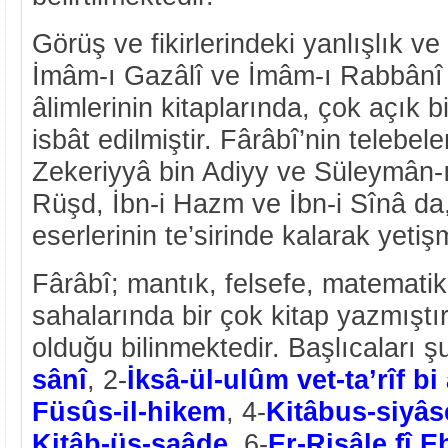
Görüş ve fikirlerindeki yanlışlık v
İmâm-ı Gazâlî ve İmâm-ı Rabbânî 
âlimlerinin kitaplarında, çok açık b
isbât edilmiştir. Fârâbî’nin telebele
Zekeriyyâ bin Adiyy ve Süleymân-ı S
Rüşd, İbn-i Hazm ve İbn-i Sînâ da,
eserlerinin te’sirinde kalarak yetişm
Fârâbî; mantık, felsefe, matematik
sahalarında bir çok kitap yazmıştı
olduğu bilinmektedir. Başlıcaları şu
sânî
, 2-
İksâ-ül-ulûm vet-ta’rîf b
Füsûs-il-hikem
, 4-
Kitâbus-siyâs
Kitâb-üs-saâde
, 6-
Er-Risâle fî E