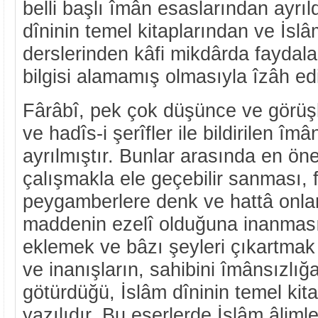
belli başlı îmân esaslarından ayrıl
dîninin temel kitaplarından ve İslâ
derslerinden kâfi mikdârda faydal
bilgisi alamamış olmasıyla îzâh edil
Fârâbî, pek çok düşünce ve görüşl
ve hadîs-i şerîfler ile bildirilen î
ayrılmıştır. Bunlar arasında en öne
çalışmakla ele geçebilir sanması, fi
peygamberlere denk ve hattâ onlar
maddenin ezelî olduğuna inanması,
eklemek ve bâzı şeyleri çıkartmak
ve inanışların, sahibini îmânsızlığ
götürdüğü, İslâm dîninin temel kit
yazılıdır. Bu eserlerde İslâm âliml