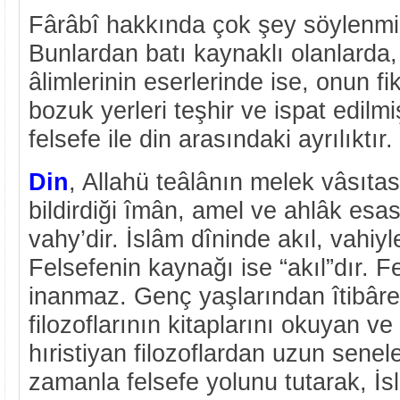
Fârâbî hakkında çok şey söylenmiş
Bunlardan batı kaynaklı olanlarda,
âlimlerinin eserlerinde ise, onun fik
bozuk yerleri teşhir ve ispat edilmi
felsefe ile din arasındaki ayrılıktır.
Din
, Allahü teâlânın melek vâsıta
bildirdiği îmân, amel ve ahlâk esas
vahy’dir. İslâm dîninde akıl, vahiyle
Felsefenin kaynağı ise “akıl”dır. F
inanmaz. Genç yaşlarından îtibâr
filozoflarının kitaplarını okuyan v
hıristiyan filozoflardan uzun senel
zamanla felsefe yolunu tutarak, İslâ