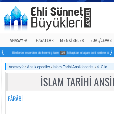
ANASAYFA
HAYATLAR
MENKÎBELER
SUAL/CEVAB
Binlerce eserden derlenmiş tam
14
kitaptan oluşan seti online sipariş verebil
Anasayfa
Ansiklopediler
İslam Tarihi Ansiklopedisi
4. Cild
İSLAM TARİHİ ANSİ
FÂRÂBİ