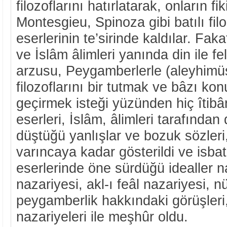
filozoflarını hatırlatarak, onların fiki
Montesgieu, Spinoza gibi batılı filo
eserlerinin te’sirinde kaldılar. Fa
ve İslâm âlimleri yanında din ile fe
arzusu, Peygamberlerle (aleyhimü
filozoflarını bir tutmak ve bâzı kon
geçirmek isteği yüzünden hiç îtibâ
eserleri, İslâm, âlimleri tarafından 
düştüğü yanlışlar ve bozuk sözleri,
varıncaya kadar gösterildi ve isbat 
eserlerinde öne sürdüğü idealler na
nazariyesi, akl-ı feâl nazariyesi, 
peygamberlik hakkındaki görüşleri,
nazariyeleri ile meşhûr oldu.