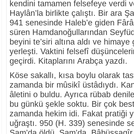
kendini tamamen felsefeye verdi 
Haylân’la birlikte çalıştı. Bir ara Ş
941 senesinde Haleb’e giden Fâr
süren Hamdanoğullarından Seyfüdd
beyini te’siri altına aldı ve himay
yerleşti. Vaktini felsefî düşüncele
geçirdi. Kitaplarını Arabça yazdı.
Köse sakallı, kısa boylu olarak tas
zamanda bir mûsikî üstâdıydı. Kan
âletini o buldu. Ayrıca rübab denile
bu günkü şekle soktu. Bir çok best
zamanda hekim idi. Fakat pratiği 
uğraştı. 950 (H. 339) senesinde s
Şam’da öldü. Şam’da, Bâbüssagîr