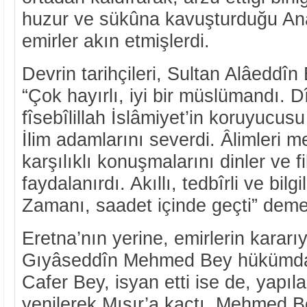
huzur ve sükûna kavuşturduğu Ana
emirler akın etmişlerdi.
Devrin tarihçileri, Sultan Alâeddîn
“Çok hayırlı, iyi bir müslümandı. D
fîsebîlillah İslâmiyet’in koruyucus
İlim adamlarını severdi. Âlimleri me
karşılıklı konuşmalarını dinler ve fi
faydalanırdı. Akıllı, tedbîrli ve bilgil
Zamanı, saadet içinde geçti” demek
Eretna’nın yerine, emirlerin kararı
Gıyâseddîn Mehmed Bey hükümdar
Cafer Bey, isyan etti ise de, yap
yenilerek Mısır’a kaçtı. Mehmed B