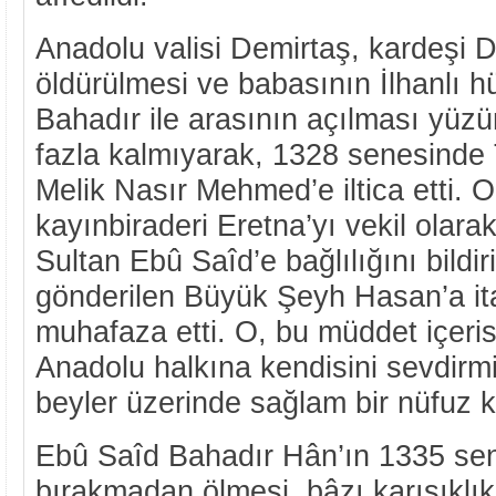
Anadolu valisi Demirtaş, kardeşi 
öldürülmesi ve babasının İlhanlı 
Bahadır ile arasının açılması yüz
fazla kalmıyarak, 1328 senesinde
Melik Nasır Mehmed’e iltica etti. 
kayınbiraderi Eretna’yı vekil olarak
Sultan Ebû Saîd’e bağlılığını bildir
gönderilen Büyük Şeyh Hasan’a ita
muhafaza etti. O, bu müddet içeris
Anadolu halkına kendisini sevdirm
beyler üzerinde sağlam bir nüfuz 
Ebû Saîd Bahadır Hân’ın 1335 sen
bırakmadan ölmesi, bâzı karışıklık