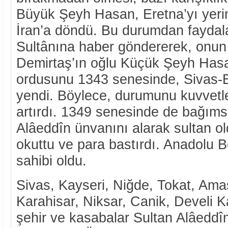
Büyük Şeyh Hasan, Eretna’yı yerin
İran’a döndü. Bu durumdan fayda
Sultânına haber göndererek, onun 
Demirtaş’ın oğlu Küçük Şeyh Hasa
ordusunu 1343 senesinde, Sivas-
yendi. Böylece, durumunu kuvvetle
artırdı. 1349 senesinde de bağımsız
Alâeddîn ünvanını alarak sultan o
okuttu ve para bastırdı. Anadolu Be
sahibi oldu.
Sivas, Kayseri, Niğde, Tokat, Ama
Karahisar, Niksar, Canik, Develi K
şehir ve kasabalar Sultan Alâeddî