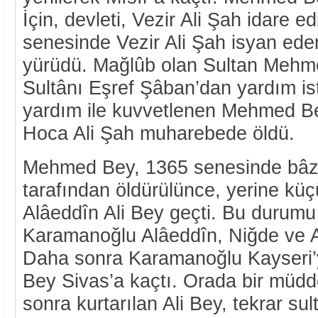
İçin, devleti, Vezir Ali Şah idare e
senesinde Vezir Ali Şah isyan ede
yürüdü. Mağlûb olan Sultan Meh
Sultânı Eşref Şâban’dan yardım ist
yardım ile kuvvetlenen Mehmed Bey
Hoca Ali Şah muharebede öldü.
Mehmed Bey, 1365 senesinde bâzı
tarafından öldürülünce, yerine küç
Alâeddîn Ali Bey geçti. Bu durumu 
Karamanoğlu Alâeddîn, Niğde ve Aks
Daha sonra Karamanoğlu Kayseri’yi
Bey Sivas’a kaçtı. Orada bir müdd
sonra kurtarılan Ali Bey, tekrar su