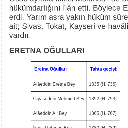
hükümdarlığını îlân etti. Böylece 
erdi. Yarım asra yakın hüküm süre
ait; Sivas, Tokat, Kayseri ve havâl
vardır.
ERETNA OĞULLARI
Eretna Oğulları
Tahta geçişi:
Alâeddîn Eretna Bey
1335 (H. 736)
Gıyâseddîn Mehmed Bey
1352 (H. 753)
Alâeddîn Ali Bey
1365 (H. 767)
İkinci Mehmed Bey
1380 (H. 782)