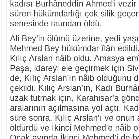
kadısı Burhâneddîn Ahmed’i vezir
süren hükümdarlığı çok silik geçen
senesinde taundan öldü.
Ali Bey’in ölümü üzerine, yedi yaşı
Mehmed Bey hükümdar îlân edildi.
Kılıç Arslan nâib oldu. Amasya emî
Paşa, idareyi ele geçirmek için Si
de, Kılıç Arslan’ın nâib olduğunu
çekildi. Kılıç Arslan’ın, Kadı Bur
uzak tutmak için, Karahisar’a gön
aralarının açılmasına yol açtı. Ka
süre sonra, Kılıç Arslan’ı ve onun
öldürdü ve İkinci Mehmed’e nâib o
Ocak ayında İkinci Mehmed’i de be