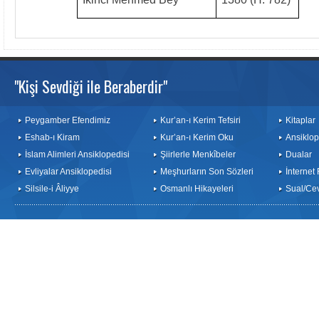
"Kişi Sevdiği ile Beraberdir"
Peygamber Efendimiz
Kur’an-ı Kerim Tefsiri
Kitaplar
Eshab-ı Kiram
Kur’an-ı Kerim Oku
Ansiklop
İslam Alimleri Ansiklopedisi
Şiirlerle Menkîbeler
Dualar
Evliyalar Ansiklopedisi
Meşhurların Son Sözleri
İnternet
Silsile-i Âliyye
Osmanlı Hikayeleri
Sual/Ce