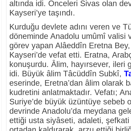
altında idi. Önceleri Sivas olan de
Kayseri’ye taşındı.
Kurduğu devlete adını veren ve Tür
döneminde Anadolu umûmî valisi v
görev yapan Alâeddîn Eretna Bey
Kayseri’de vefat etti. Eratna, Arab
konuşurdu. Âlim, hayırsever, ileri 
idi. Büyük âlim Tâcüddîn Subkî,
T
eserinde, Eretna’dan âlim olarak 
kudretini anlatmaktadır. Vefatı; An
Suriye’de büyük üzüntüye sebeb old
devrinde Anadolu’da meydana gele
ettiği usta siyâseti, adaleti, şefkat
ortadan kaldırarak, arzu ettiği bir