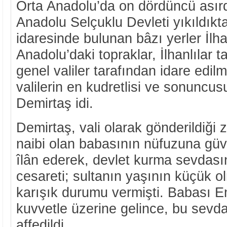
Orta Anadolu’da on dördüncü asırda
Anadolu Selçuklu Devleti yıkıldıkt
idaresinde bulunan bâzı yerler İlhan
Anadolu’daki topraklar, İlhanlılar 
genel valiler tarafından idare edi
valilerin en kudretlisi ve sonuncu
Demirtaş idi.
Demirtaş, vali olarak gönderildiğ
naibi olan babasının nüfuzuna güv
îlân ederek, devlet kurma sevdas
cesareti; sultanın yaşının küçük 
karışık durumu vermişti. Babası E
kuvvetle üzerine gelince, bu sevd
affedildi.