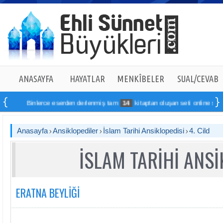
ANASAYFA
HAYATLAR
MENKÎBELER
SUAL/CEVAB
Binlerce eserden derlenmiş tam
14
kitaptan oluşan seti online sipariş vereb
Anasayfa
Ansiklopediler
İslam Tarihi Ansiklopedisi
4. Cild
İSLAM TARİHİ ANSİ
ERATNA BEYLİĞİ