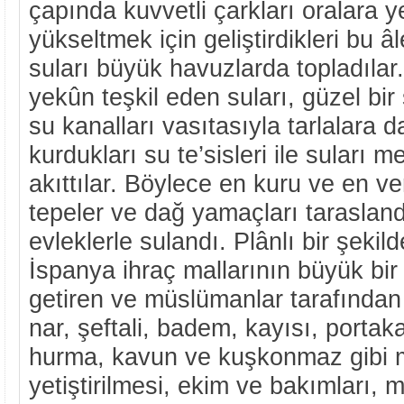
çapında kuvvetli çarkları oralara ye
yükseltmek için geliştirdikleri bu âl
suları büyük havuzlarda topladıla
yekûn teşkil eden suları, güzel bir
su kanalları vasıtasıyla tarlalara d
kurdukları su te’sisleri ile suları 
akıttılar. Böylece en kuru ve en v
tepeler ve dağ yamaçları tarasland
evleklerle sulandı. Plânlı bir şekil
İspanya ihraç mallarının büyük bi
getiren ve müslümanlar tarafından 
nar, şeftali, badem, kayısı, portak
hurma, kavun ve kuşkonmaz gibi 
yetiştirilmesi, ekim ve bakımları,