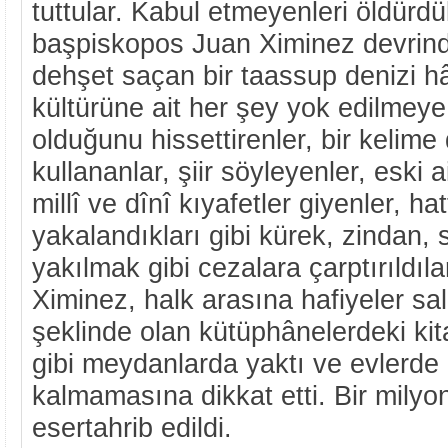
tuttular. Kabul etmeyenleri öldürdü
başpiskopos Juan Ximinez devrind
dehşet saçan bir taassup denizi hâ
kültürüne ait her şey yok edilmeye
olduğunu hissettirenler, bir kelime
kullananlar, şiir söyleyenler, eski a
millî ve dînî kıyafetler giyenler, 
yakalandıkları gibi kürek, zindan, s
yakılmak gibi cezalara çarptırıldıl
Ximinez, halk arasına hafiyeler sal
şeklinde olan kütüphânelerdeki kita
gibi meydanlarda yaktı ve evlerde 
kalmamasına dikkat etti. Bir milyon
esertahrib edildi.