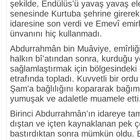
şekilde, Endülüs’ü yavaş yavaş ele
senesinde Kurtuba şehrine girerek 
idaresine son verdi ve Emevî emirli
ünvanını hiç kullanmadı.
Abdurrahmân bin Muâviye, emîrliğin
halkın bî’atından sonra, kurduğu y
sağlamlaştırmak için bölgesindeki
etrafında topladı. Kuvvetli bir ord
Şam’a bağlılığını kopararak bağım
yumuşak ve adaletle muamele etti
Birinci Abdurrahmân’ın idareye t
dıştan ve içten kaynaklanan pek 
bastırdıktan sonra mümkün oldu. 