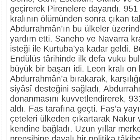
geçirerek Pirenelere dayandı. 95
kralının ölümünden sonra çıkan ta
Abdurrahmân’ın bu ülkeler üzerind
yardım etti. Saneho ve Navarra kra
isteği ile Kurtuba’ya kadar geldi. 
Endülüs târihinde ilk defa vuku bul
büyük bir başarı idi. Leon kralı on
Abdurrahmân’a bırakarak, karşılığ
siyâsî desteğini sağladı, Abdurra
donanmasını kuvvetlendirerek, 93
aldı. Fas tarafına geçti. Fas’a yayı
çeteleri ülkeden çıkartarak Nakur 
kendine bağladı. Uzun yıllar merk
prensibine dayalı bir politika tâkibet