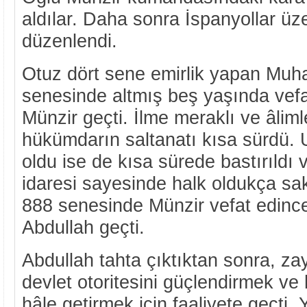
aldılar. Daha sonra İspanyollar üze
düzenlendi.
Otuz dört sene emirlik yapan Mu
senesinde altmış beş yaşında vefa
Münzir geçti. İlme meraklı ve âlim
hükümdarın saltanatı kısa sürdü. U
oldu ise de kısa sürede bastırıldı v
idaresi sayesinde halk oldukça saki
888 senesinde Münzir vefat edince
Abdullah geçti.
Abdullah tahta çıktıktan sonra, z
devlet otoritesini güçlendirmek ve h
hâle getirmek için faaliyete geçti