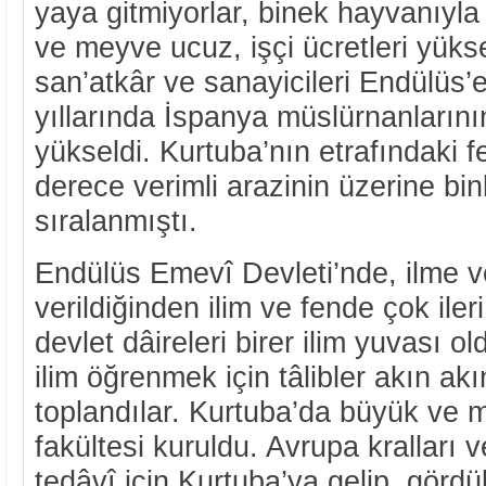
yaya gitmiyorlar, binek hayvanıyla
ve meyve ucuz, işçi ücretleri yükse
san’atkâr ve sanayicileri Endülüs’e
yıllarında İspanya müslürnanların
yükseldi. Kurtuba’nın etrafındaki
derece verimli arazinin üzerine bi
sıralanmıştı.
Endülüs Emevî Devleti’nde, ilme v
verildiğinden ilim ve fende çok ileri
devlet dâireleri birer ilim yuvası 
ilim öğrenmek için tâlibler akın ak
toplandılar. Kurtuba’da büyük ve 
fakültesi kuruldu. Avrupa kralları 
tedâvî için Kurtuba’ya gelip, gördü