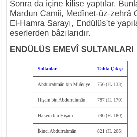
Sonra da içine kilise yaptılar. Bun
Mardun Camii, Medînet-üz-zehrâ C
El-Hamra Sarayı, Endülüs’te yapıl
eserlerden bâzılarıdır.
ENDÜLÜS EMEVÎ SULTANLARI
Sultanlar
Tahta
Çıkışı
Abdurrahmân bin Muâviye
756 (H. 138)
Hişam bin Abdurrahmân
787 (H. 170)
Hakem bin Hişam
796 (H. 180)
İkinci Abdurrahmân
821 (H. 206)