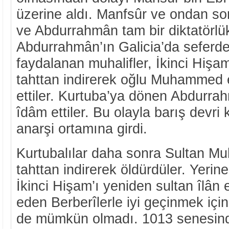
üzerine aldı. Manfsûr ve ondan so
ve Abdurrahmân tam bir diktatörlük
Abdurrahmân’ın Galicia’da seferd
faydalanan muhalifler, İkinci Hişa
tahttan indirerek oğlu Muhammed e
ettiler. Kurtuba’ya dönen Abdurra
îdâm ettiler. Bu olayla barış devr
anarşi ortamına girdi.
Kurtubalılar daha sonra Sultan M
tahttan indirerek öldürdüler. Yeri
İkinci Hişam’ı yeniden sultan îlân e
eden Berberîlerle iyi geçinmek içi
de mümkün olmadı. 1013 senesinde