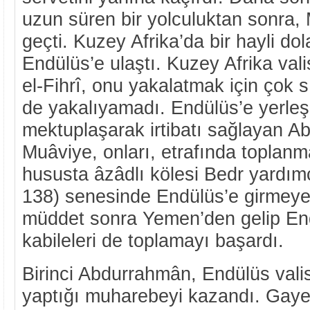
uzun süren bir yolculuktan sonra, 
geçti. Kuzey Afrika’da bir hayli do
Endülüs’e ulaştı. Kuzey Afrika val
el-Fihrî, onu yakalatmak için çok sı
de yakalıyamadı. Endülüs’e yerle
mektuplaşarak irtibatı sağlayan A
Muâviye, onları, etrafında toplanm
hususta âzâdlı kölesi Bedr yardım
138) senesinde Endülüs’e girmeye
müddet sonra Yemen’den gelip End
kabileleri de toplamayı başardı.
Birinci Abdurrahmân, Endülüs valisi
yaptığı muharebeyi kazandı. Gayet 