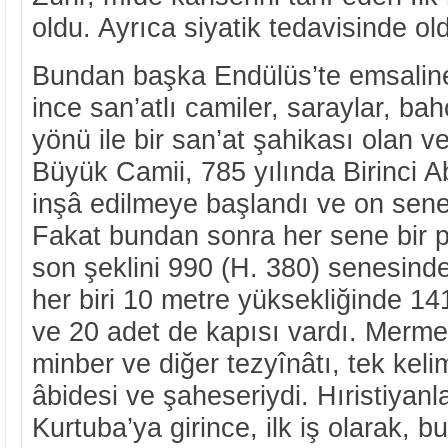
oldu. Ayrıca siyatik tedavisinde ol
Bundan başka Endülüs’te emsaline
ince san’atlı camiler, saraylar, bah
yönü ile bir san’at şahikası olan v
Büyük Camii, 785 yılında Birinci 
inşâ edilmeye başlandı ve on sen
Fakat bundan sonra her sene bir p
son şeklini 990 (H. 380) senesinde
her biri 10 metre yüksekliğinde 1
ve 20 adet de kapısı vardı. Mermer
minber ve diğer tezyînâtı, tek keli
âbidesi ve şaheseriydi. Hıristiyan
Kurtuba’ya girince, ilk iş olarak, bu