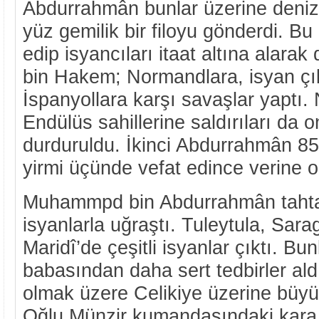
Abdurrahmân bunlar üzerine deniz
yüz gemilik bir filoyu gönderdi. Bu
edip isyancıları itaat altına alar
bin Hakem; Normandlara, isyan çık
İspanyollara karşı savaşlar yaptı.
Endülüs sahillerine saldırıları da
durduruldu. İkinci Abdurrahmân 85
yirmi üçünde vefat edince verine
Muhammpd bin Abdurrahmân tahta 
isyanlarla uğraştı. Tuleytula, Sara
Maridî’de çeşitli isyanlar çıktı. Bun
babasından daha sert tedbirler al
olmak üzere Celikiye üzerine büyük
Oğlu Münzir kumandasındaki kara bi