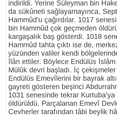
indirildi. Yerine Süleyman bin Hake
da sükûneti sağlayamayınca, Septe 
Hammûd’u çağırdılar. 1017 senesin
bin Hammûd çok geçmeden öldürü
kargaşalık baş gösterdi. 1018 se
Hammûd tahta çıktı ise de, merkez
yüzünden valiler kendi bölgelerind
îlân ettiler. Böylece Endülüs İslâm 
Mülûk devri başladı. İç çekişmeler d
Endülüs Emevîlerini bir bayrak alt
gayreti gösteren beşinci Abdurra
1031 senesinde tekrar Kurtuba’ya 
öldürüldü. Parçalanan Emevî Devlet
Cevherler tarafından tâbi beylik hâli