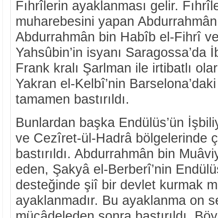
Fıhrîlerin ayaklanması gelir. Fıhrî
muharebesini yapan Abdurrahmân g
Abdurrahmân bin Habîb el-Fihrî ve
Yahsûbin’in isyanı Saragossa’da İ
Frank kralı Şarlman ile irtibatlı o
Yakran el-Kelbî’nin Barselona’dak
tamamen bastırıldı.
Bunlardan başka Endülüs’ün İşbili
ve Cezîret-ül-Hadrâ bölgelerinde ç
bastırıldı. Abdurrahmân bin Muâvi
eden, Şakyâ el-Berberî’nin Endülüs
desteğinde şiî bir devlet kurmak m
ayaklanmadır. Bu ayaklanma on se
mücâdeleden sonra bastırıldı. Bö