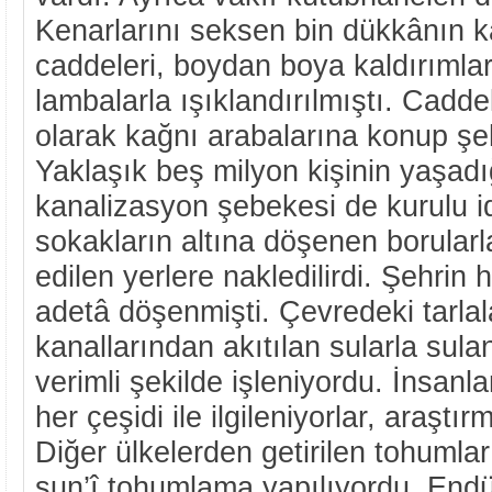
Kenarlarını seksen bin dükkânın k
caddeleri, boydan boya kaldırımla
lambalarla ışıklandırılmıştı. Cadde
olarak kağnı arabalarına konup şehi
Yaklaşık beş milyon kişinin yaşad
kanalizasyon şebekesi de kurulu i
sokakların altına döşenen borularl
edilen yerlere nakledilirdi. Şehrin he
adetâ döşenmişti. Çevredeki tarlal
kanallarından akıtılan sularla sula
verimli şekilde işleniyordu. İnsanlar
her çeşidi ile ilgileniyorlar, araştır
Diğer ülkelerden getirilen tohumlar
sun’î tohumlama yapılıyordu. Endü