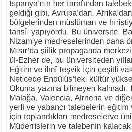
İspanya’nın her tarafından talebel
geldiği gibi, Avrupa’dan, Afrika’dan
bölgelerinden müslüman ve hıristi
tahsîl yapıyordu. Bu üniversite, B
Nizamiye medreselerinden daha ö
Mısır’da şiîlik propaganda merkez
ül-Ezher de, bu üniversiteden yılla
Eğitim ve ilmî teşvik İçin çeşitli va
Neticede Endülüs’teki kültür yükse
Okuma-yazma bilmeyen kalmadı. 
Malağa, Valencia, Alrneria ve diğe
yerli ve yabancı talebelerin eğiti
için toplandıkları medreselerve üni
Müderrislerin ve talebenin kalacak 