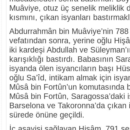
Muâviye, otuz üç senelik meliklik 
kısmını, çıkan isyanları bastırmakl
Abdurrahmân bin Muâviye’nin 788 
vefatından sonra, yerine oğlu Hiş
iki kardeşi Abdullah ve Süleyman’ı
karışıklığı bastırdı. Babasının Sa
isyanda ölen isyancıların başı Hü
oğlu Sa’îd, intikam almak için isya
Mûsâ bin Fortûn’un komutasında b
Mûsâ bin Fortûn, Saragossa’daki is
Barselona ve Takoronna’da çıkan i
sürede önüne geçildi.
İç asayişi sağlayan Hişâm, 791 