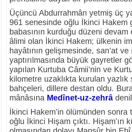
Üçüncü Abdurrahmân yetmiş üç ya
961 senesinde oğlu İkinci Hakem 
babasının kurduğu düzeni devam ett
âlimi olan İkinci Hakem; ülkenin imâ
hayâtının gelişmesinde, san’at ve 
yaptırılmasında büyük gayretler gös
yapılan Kurtuba Câmii’nin ve Kurt
kilometre uzaklıkta kurulan yazlık ş
bahçeleri, dillere destan oldu. Bur
mânâsına
Medînet-uz-zehrâ
denil
İkinci Hakem’in ölümünden sonra t
oğlu İkinci Hişam çıktı. Hişam’ın 
olmasından dolayı Mansûr bin Ebî Â