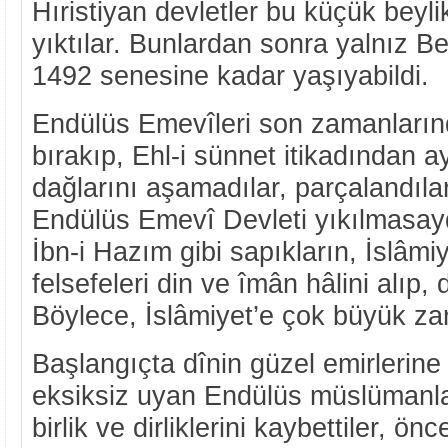
Hıristiyan devletler bu küçük beyl
yıktılar. Bunlardan sonra yalnız B
1492 senesine kadar yaşıyabildi.
Endülüs Emevîleri son zamanların
bırakıp, Ehl-i sünnet itikadından ayr
dağlarını aşamadılar, parçalandılar 
Endülüs Emevî Devleti yıkılmasayd
İbn-i Hazım gibi sapıkların, İslâm
felsefeleri din ve îmân hâlini alıp,
Böylece, İslâmiyet’e çok büyük zara
Başlangıçta dînin güzel emirlerine
eksiksiz uyan Endülüs müslümanla
birlik ve dirliklerini kaybettiler, ön