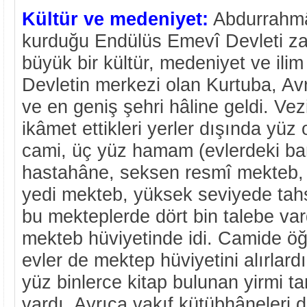
Kültür ve medeniyet:
Abdurrahmâ
kurduğu Endülüs Emevî Devleti z
büyük bir kültür, medeniyet ve ilim
Devletin merkezi olan Kurtuba, Av
ve en geniş şehri hâline geldi. Vez
ikâmet ettikleri yerler dışında yüz 
cami, üç yüz hamam (evlerdeki bany
hastahâne, seksen resmî mekteb, o
yedi mekteb, yüksek seviyede tahsî
bu mekteplerde dört bin talebe var
mekteb hüviyetinde idi. Camide öğr
evler de mektep hüviyetini alırlard
yüz binlerce kitap bulunan yirmi t
vardı. Ayrıca vakıf kütübhâneleri 