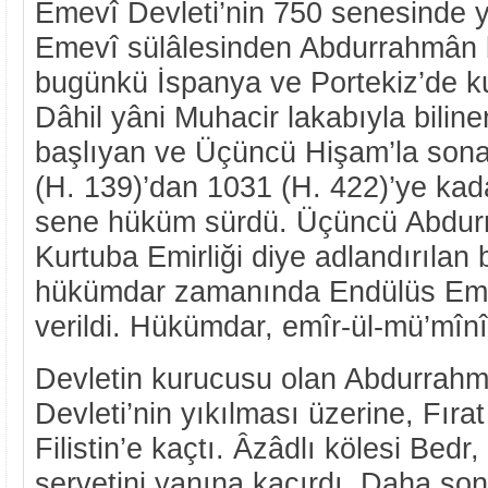
Emevî Devleti’nin 750 senesinde 
Emevî sülâlesinden Abdurrahmân 
bugünkü İspanya ve Portekiz’de k
Dâhil yâni Muhacir lakabıyla bili
başlıyan ve Üçüncü Hişam’la sona
(H. 139)’dan 1031 (H. 422)’ye kada
sene hüküm sürdü. Üçüncü Abdur
Kurtuba Emirliği diye adlandırılan 
hükümdar zamanında Endülüs Emev
verildi. Hükümdar, emîr-ül-mü’mînî
Devletin kurucusu olan Abdurrah
Devleti’nin yıkılması üzerine, Fıra
Filistin’e kaçtı. Âzâdlı kölesi Bedr,
servetini yanına kaçırdı. Daha son