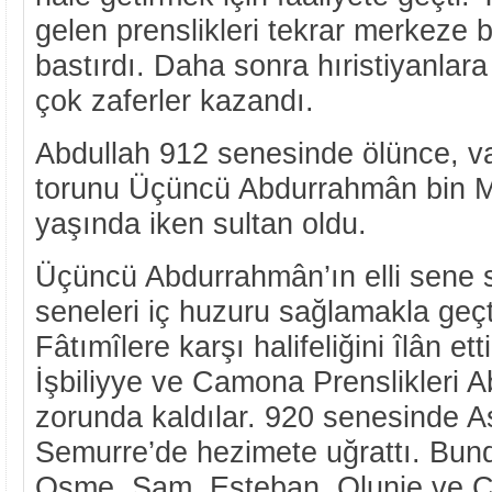
gelen prenslikleri tekrar merkeze b
bastırdı. Daha sonra hıristiyanlara 
çok zaferler kazandı.
Abdullah 912 senesinde ölünce, va
torunu Üçüncü Abdurrahmân bin 
yaşında iken sultan oldu.
Üçüncü Abdurrahmân’ın elli sene sü
seneleri iç huzuru sağlamakla geçt
Fâtımîlere karşı halifeliğini îlân e
İşbiliyye ve Camona Prenslikleri 
zorunda kaldılar. 920 senesinde As
Semurre’de hezimete uğrattı. Bun
Osme, Sam, Esteban, Olunie ve Ca