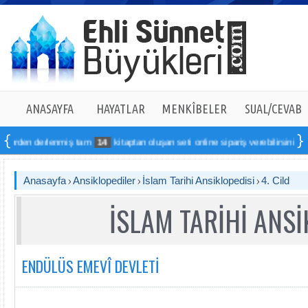
ANASAYFA
HAYATLAR
MENKÎBELER
SUAL/CEVAB
derlenmiş tam
14
kitaptan oluşan seti online sipariş verebilirsiniz
Anasayfa
Ansiklopediler
İslam Tarihi Ansiklopedisi
4. Cild
İSLAM TARİHİ ANSİ
ENDÜLÜS EMEVÎ DEVLETİ