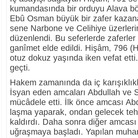
kumandasında bir orduyu Alava bö
Ebû Osman büyük bir zafer kazan
sene Narbone ve Celihiye üzerleri
düzenlendi. Bu seferlerde zaferler
ganîmet elde edildi. Hişâm, 796 (
otuz dokuz yaşında iken vefat ett
geçti.
Hakem zamanında da iç karışıklıkl
İsyan eden amcaları Abdullah ve S
mücâdele etti. İlk önce amcası Abd
laşma yaparak, ondan gelecek tehl
kaldırdı. Daha sonra diğer amcası
uğraşmaya başladı. Yapılan muha