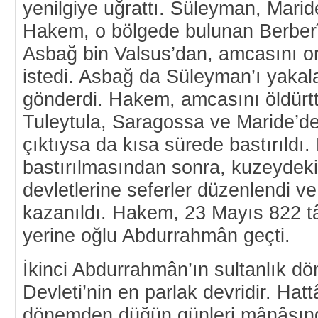
yenilgiye uğrattı. Süleyman, Marid
Hakem, o bölgede bulunan Berberî k
Asbağ bin Valsus’dan, amcasını 
istedi. Asbağ da Süleyman’ı yaka
gönderdi. Hakem, amcasını öldürtt
Tuleytula, Saragossa ve Maride’de 
çıktıysa da kısa sürede bastırıldı.
bastırılmasından sonra, kuzeydek
devletlerine seferler düzenlendi v
kazanıldı. Hakem, 23 Mayıs 822 tâ
yerine oğlu Abdurrahmân geçti.
İkinci Abdurrahmân’ın sultanlık d
Devleti’nin en parlak devridir. Hattâ
dönemden düğün günleri mânâsı