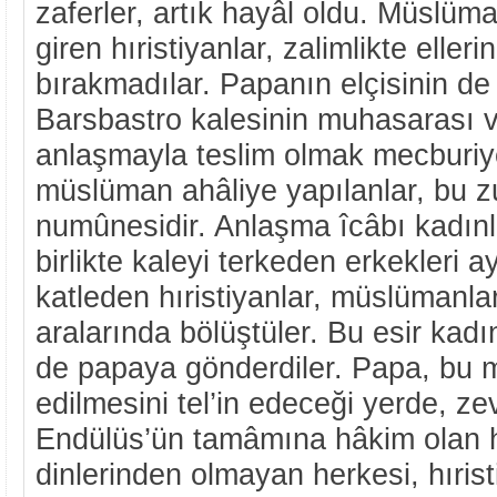
zaferler, artık hayâl oldu. Müslüm
giren hıristiyanlar, zalimlikte eller
bırakmadılar. Papanın elçisinin d
Barsbastro kalesinin muhasarası v
anlaşmayla teslim olmak mecburiy
müslüman ahâliye yapılanlar, bu zu
numûnesidir. Anlaşma îcâbı kadınla
birlikte kaleyi terkeden erkekleri a
katleden hıristiyanlar, müslümanlar
aralarında bölüştüler. Bu esir kadı
de papaya gönderdiler. Papa, bu m
edilmesini tel’in edeceği yerde, 
Endülüs’ün tamâmına hâkim olan hı
dinlerinden olmayan herkesi, hıri