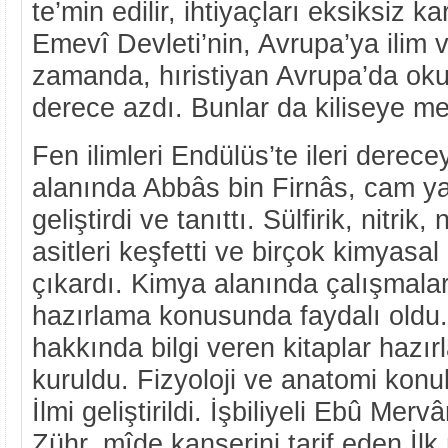
te’min edilir, ihtiyaçları eksiksiz k
Emevî Devleti’nin, Avrupa’ya ilim v
zamanda, hıristiyan Avrupa’da ok
derece azdı. Bunlar da kiliseye m
Fen ilimleri Endülüs’te ileri derec
alanında Abbâs bin Firnâs, cam y
geliştirdi ve tanıttı. Sülfirik, nitrik, 
asitleri keşfetti ve birçok kimyasa
çıkardı. Kimya alanında çalışmalar,
hazırlama konusunda faydalı oldu. Y
hakkında bilgi veren kitaplar hazı
kuruldu. Fizyoloji ve anatomi konu
İlmi geliştirildi. İşbiliyeli Ebû Mer
Zühr, mîde kanserini tarif eden İ