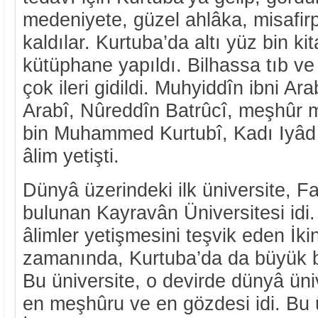
medeniyete, güzel ahlâka, misafir
kaldılar. Kurtuba’da altı yüz bin ki
kütüphane yapıldı. Bilhassa tıb ve
çok ileri gidildi. Muhyiddîn ibni Ar
Arabî, Nûreddîn Batrûcî, meşhûr 
bin Muhammed Kurtubî, Kadı Iyâd 
âlim yetişti.
Dünyâ üzerindeki ilk üniversite, F
bulunan Kayravân Üniversitesi idi. 
âlimler yetişmesini teşvik eden İk
zamanında, Kurtuba’da da büyük bi
Bu üniversite, o devirde dünyâ üni
en meşhûru ve en gözdesi idi. Bu 