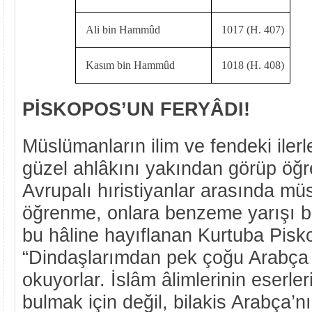
Ali bin Hammûd
1017 (H. 407)
Kasım bin Hammûd
1018 (H. 408)
PİSKOPOS’UN FERYÂDI!
Müslümanların ilim ve fendeki ilerl
güzel ahlâkını yakından görüp öğr
Avrupalı hıristiyanlar arasında mü
öğrenme, onlara benzeme yarışı baş
bu hâline hayıflanan Kurtuba Pisk
“Dindaşlarımdan pek çoğu Arabça ş
okuyorlar. İslâm âlimlerinin eserler
bulmak için değil, bilakis Arabça’n