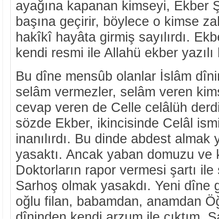
ayağına kapanan kimseyi, Ekber Şa
başına geçirir, böylece o kimse za
hakîkî hayâta girmiş sayılırdı. Ek
kendi resmi ile Allahü ekber yazılı bi
Bu dîne mensûb olanlar İslâm dînini
selâm vermezler, selâm veren kims
cevap veren de Celle celâlüh derdi
sözde Ekber, ikincisinde Celâl ismi
inanılırdı. Bu dinde abdest almak
yasaktı. Ancak yaban domuzu ve kap
Doktorların rapor vermesi şartı il
Sarhoş olmak yasakdı. Yeni dîne gi
oğlu filan, babamdan, anamdan Ö
dîninden kendi arzum ile çıktım. Ş