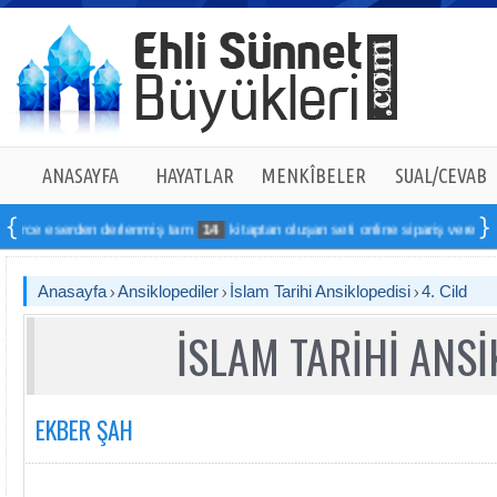
ANASAYFA
HAYATLAR
MENKÎBELER
SUAL/CEVAB
den derlenmiş tam
14
kitaptan oluşan seti online sipariş verebilirsiniz
Anasayfa
Ansiklopediler
İslam Tarihi Ansiklopedisi
4. Cild
İSLAM TARİHİ ANSİ
EKBER ŞAH