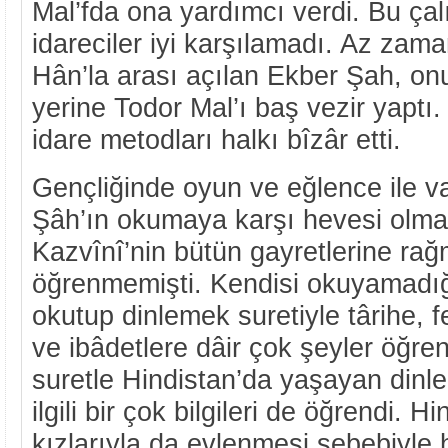
Mal’fda ona yardımcı verdi. Bu çal
idareciler iyi karşılamadı. Az zam
Hân’la arası açılan Ekber Şah, onu
yerine Todor Mal’ı baş vezir yaptı. 
idare metodları halkı bîzâr etti.
Gençliğinde oyun ve eğlence ile v
Şâh’ın okumaya karşı hevesi olmad
Kazvînî’nin bütün gayretlerine r
öğrenmemişti. Kendisi okuyamadığı 
okutup dinlemek suretiyle târihe, f
ve ibâdetlere dâir çok şeyler öğre
suretle Hindistan’da yaşayan dinler
ilgili bir çok bilgileri de öğrendi. Hi
kızlarıyla da evlenmesi sebebiyle h