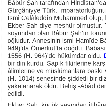
Bâbür Şah tarafından Hindistan’da
Gürgâniyye Türk. İmparatorluğun
İsmi Celâleddîn Muhammed olup, kü
Ekber Şah diye meşhûr olmuştur. 
soyundan olan Bâbür Şah’ın toru
oğludur. Annesinin ismi Hamîde B
949)’da Ömerkut’ta doğdu. Babasın
1556 (H. 964)’de hükümdar oldu.
bir din kurdu. Sapık fikirlerine kar
âlimlerine ve müslümanlara baskı 
(H. 1014) senesinde şiddetli bir di
yakalanarak öldü. Behişt-Âbâd den
edildi.
Ekber Şah, küçük yaşından îtibâr