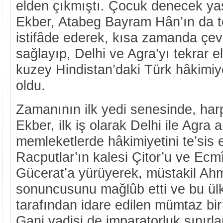
elden çıkmıştı. Çocuk denecek ya
Ekber, Atabeg Bayram Hân’ın da t
istifâde ederek, kısa zamanda çev
sağlayıp, Delhi ve Agra’yı tekrar e
kuzey Hindistan’daki Türk hâkimiy
oldu.
Zamanının ilk yedi senesinde, har
Ekber, ilk iş olarak Delhi ile Agra 
memleketlerde hâkimiyetini te’sis e
Racputlar’ın kalesi Çitor’u ve Ecmî
Gücerat’a yürüyerek, müstakil Ah
sonuncusunu mağlûb etti ve bu ül
tarafından idare edilen mümtaz bir 
Ganj vadisi de imparatorluk sınırlar