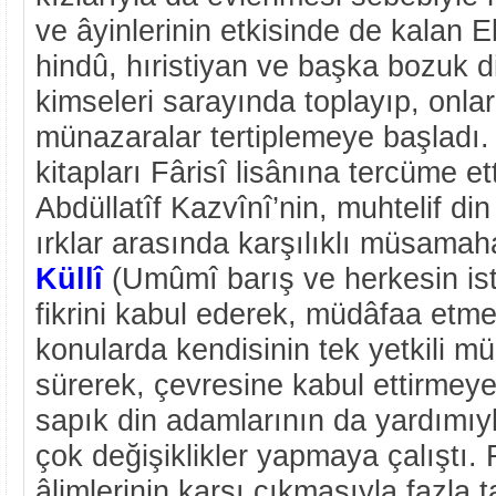
ve âyinlerinin etkisinde de kalan 
hindû, hıristiyan ve başka bozuk 
kimseleri sarayında toplayıp, onla
münazaralar tertiplemeye başladı. B
kitapları Fârisî lisânına tercüme et
Abdüllatîf Kazvînî’nin, muhtelif di
ırklar arasında karşılıklı müsam
Küllî
(Umûmî barış ve herkesin ist
fikrini kabul ederek, müdâfaa etme
konularda kendisinin tek yetkili mü
sürerek, çevresine kabul ettirmeye
sapık din adamlarının da yardımıyl
çok değişiklikler yapmaya çalıştı. 
âlimlerinin karşı çıkmasıyla fazla 