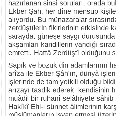
hazırlanan sinsi soruları, orada b
Ekber Şah, her dîne mensup kişile
alıyordu. Bu münazaralar sırasınd
zerdüştîlerin fikirlerinin etkisinde
sarayda, güneşe saygı duruşunda
akşamları kandillerin yandığı sıra
emretti. Hattâ Zerdüştî olduğunu s
Sapık ve bozuk din adamlarının haz
arîza ile Ekber Şâh’ın, dünyâ işler
işlerinde de tam yetkili olduğu bild
arızayı tasdik ederek, kendisinin 
muâdil bir ruhanî selâhiyete sâhib
Hakîkî Ehl-i sünnet âlimlerinin kar
müslümanların isyan etmesi üzerine