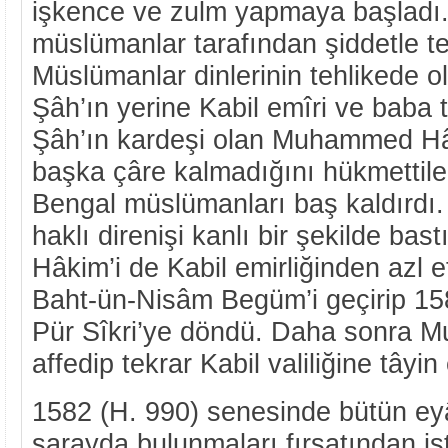
işkence ve zulm yapmaya başladı.
müslümanlar tarafından şiddetle te
Müslümanlar dinlerinin tehlikede 
Şâh’ın yerine Kabil emîri ve baba 
Şâh’ın kardeşi olan Muhammed Hâ
başka çâre kalmadığını hükmettile
Bengal müslümanları baş kaldırdı
haklı direnişi kanlı bir şekilde b
Hâkim’i de Kabil emirliğinden azl et
Baht-ün-Nisâm Begüm’i geçirip 15
Pür Sîkri’ye döndü. Daha sonra 
affedip tekrar Kabil valiliğine tâyin 
1582 (H. 990) senesinde bütün eyâl
sarayda bulunmaları fırsatından is