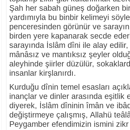
Şah her sabah güneş doğarken bi
yardımıyla bu binbir kelimeyi söyle
penceresinden görünür ve sarayın
birden yere kapanarak secde ederl
sarayında İslâm dîni ile alay edilir,
mânâsız ve mantıksız şeyler olduğu
aleyhinde şiirler düzülür, sokakla
insanlar kirşlanırdı.
Kurduğu dînin temel esasları açık
inançlar ve dinler arasında eşitli
diyerek, İslâm dîninin îmân ve ibâ
değiştirmeye çalışmış, Allahü teâ
Peygamber efendimizin ismini zikr