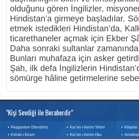
olduğunu gören İngilizler, misyoner
Hindistan’a girmeye başladılar. S
etmek istedikleri Hindistan’da, Ka
ticarethaneler açmak için Ekber Şâh
Daha sonraki sultanlar zamanında d
Bunları muhafaza için asker getird
Şah, ilk defa İngilizlerin Hindista
sömürge hâline getirmelerine sebe
"Kişi Sevdiği ile Beraberdir"
Peygamber Efendimiz
Kur’an-ı Kerim Tefsiri
Kitaplar
Eshab-ı Kiram
Kur’an-ı Kerim Oku
Ansiklop