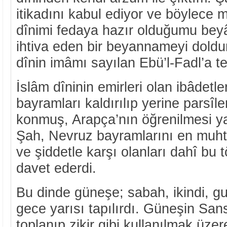
itikadını kabul ediyor ve böylece 
dînimi fedaya hazır olduğumu beyâ
ihtiva eden bir beyannameyi doldu
dînin imâmı sayılan Ebü’l-Fadl’a te
İslâm dîninin emirleri olan ibâdetl
bayramları kaldırılıp yerine parsîl
konmuş, Arapça’nın öğrenilmesi y
Şah, Nevruz bayramlarını en muht
ve şiddetle karşı olanları dahî bu 
davet ederdi.
Bu dinde güneşe; sabah, ikindi, gu
gece yarısı tapılırdı. Güneşin Sansk
toplanıp zikir gibi kullanılmak üzer