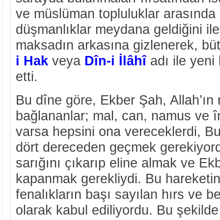
ve müslüman topluluklar arasında d
düşmanlıklar meydana geldiğini iler
maksadın arkasına gizlenerek, büt
i Hak
veya
Dîn-i İlâhî
adı ile yeni
etti.
Bu dîne göre, Ekber Şah, Allah’ın m
bağlananlar; mal, can, namus ve 
varsa hepsini ona vereceklerdi, Bu
dört dereceden geçmek gerekiyord
sarığını çıkarıp eline almak ve Ek
kapanmak gerekliydi. Bu hareketi
fenalıkların başı sayılan hırs ve b
olarak kabul ediliyordu. Bu şekild