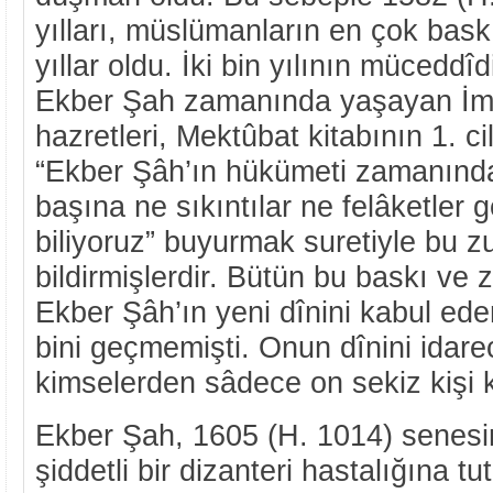
yılları, müslümanların en çok bas
yıllar oldu. İki bin yılının müceddîd
Ekber Şah zamanında yaşayan İm
hazretleri, Mektûbat kitabının 1. 
“Ekber Şâh’ın hükümeti zamanınd
başına ne sıkıntılar ne felâketler g
biliyoruz” buyurmak suretiyle bu z
bildirmişlerdir. Bütün bu baskı ve
Ekber Şâh’ın yeni dînini kabul eden
bini geçmemişti. Onun dînini idarec
kimselerden sâdece on sekiz kişi k
Ekber Şah, 1605 (H. 1014) senesin
şiddetli bir dizanteri hastalığına t