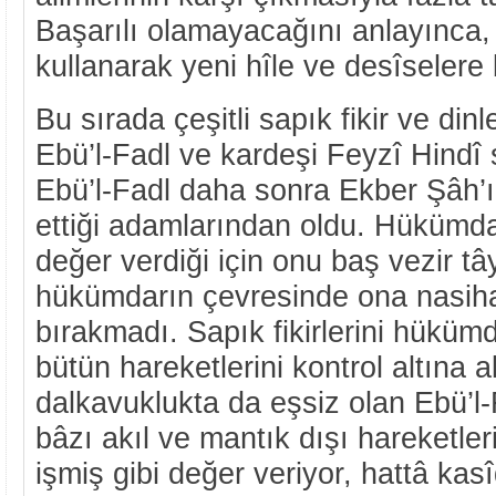
Başarılı olamayacağını anlayınca
kullanarak yeni hîle ve desîselere
Bu sırada çeşitli sapık fikir ve dinl
Ebü’l-Fadl ve kardeşi Feyzî Hindî 
Ebü’l-Fadl daha sonra Ekber Şâh’ı
ettiği adamlarından oldu. Hükümdar,
değer verdiği için onu baş vezir tây
hükümdarın çevresinde ona nasiha
bırakmadı. Sapık fikirlerini hükümd
bütün hareketlerini kontrol altına a
dalkavuklukta da eşsiz olan Ebü’l-
bâzı akıl ve mantık dışı hareketler
işmiş gibi değer veriyor, hattâ ka