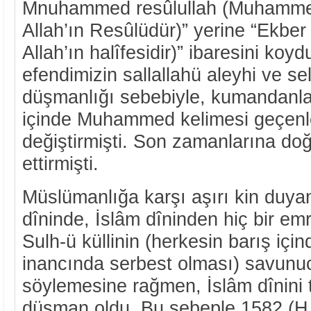
Mnuhammed resûlullah (Muhamme
Allah’ın Resûlüdür)” yerine “Ekber 
Allah’ın halîfesidir)” ibaresini k
efendimizin sallallahü aleyhi ve se
düşmanlığı sebebiyle, kumandanlar
içinde Muhammed kelimesi geçenler
değiştirmişti. Son zamanlarına doğ
ettirmişti.
Müslümanlığa karşı aşırı kin duya
dîninde, İslâm dîninden hiç bir emr
Sulh-ü küllinin (herkesin barış iç
inancında serbest olması) savun
söylemesine rağmen, İslâm dînini 
düşman oldu. Bu sebeple 1582 (H.