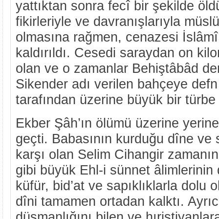
yattıktan sonra fecî bir şekilde öld
fikirleriyle ve davranışlarıyla müs
olmasına rağmen, cenazesi İslâmî 
kaldırıldı. Cesedi saraydan on kil
olan ve o zamanlar Behiştâbâd de
Sikender adı verilen bahçeye defn 
tarafından üzerine büyük bir türbe y
Ekber Şâh’ın ölümü üzerine yerine
geçti. Babasının kurduğu dîne ve s
karşı olan Selim Cihangir zamanı
gibi büyük Ehl-i sünnet âlimlerinin 
küfür, bid’at ve sapıklıklarla dolu
dîni tamamen ortadan kalktı. Ayrı
düşmanlığını bilen ve hıristiyanlara 