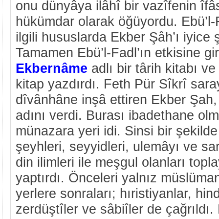
onu dünyâya ilâhî bir vazîfenin îfâs
hükümdar olarak öğüyordu. Ebü’l-Fa
ilgili hususlarda Ekber Şâh’ı iyic
Tamamen Ebü’l-Fadl’ın etkisine gi
Ekbernâme
adlı bir târih kitabı v
kitap yazdırdı. Feth Pür Sîkrî sar
dîvânhâne inşâ ettiren Ekber Şah
adını verdi. Burası ibadethane ol
münazara yeri idi. Sinsi bir şekild
şeyhleri, seyyidleri, ulemâyı ve 
din ilimleri ile meşgul olanları to
yaptırdı. Önceleri yalnız müslümanl
yerlere sonraları; hıristiyanlar, hin
zerdüştîler ve sâbiîler de çağrıldı.