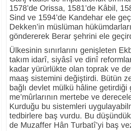
1578’de Orissa, 1581’de Kâbil, 15
Sind ve 1594’de Kandehar ele geçi
Dekken’in müslüman hükümdarları
göndererek Berar şehrini ele geçird
Ülkesinin sınırlarını genişleten Ek
takım idarî, siyâsî ve dinî reforml
kadar yürürlükte olan toprak ve de
maaş sistemini değiştirdi. Bütün 
bağlı devlet mülkü hâline getirdiği 
me’mûrlarının mertebe ve dereceleri
Kurduğu bu sistemleri uygulayabilm
tedbirlere baş vurdu. Bu düşündükl
de Muzaffer Hân Turbatî’yi baş vez