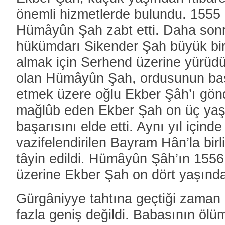
önemli hizmetlerde bulundu. 1555 
Hümâyûn Şah zabt etti. Daha sonr
hükümdarı Sikender Şah büyük bir 
almak için Serhend üzerine yürüdü
olan Hümâyûn Şah, ordusunun başı
etmek üzere oğlu Ekber Şâh’ı gönd
mağlûb eden Ekber Şah on üç yaş
başarısını elde etti. Aynı yıl için
vazifelendirilen Bayram Hân’la birl
tâyin edildi. Hümâyûn Şâh’ın 1556 
üzerine Ekber Şah on dört yaşında
Gürgâniyye tahtına geçtiği zaman d
fazla geniş değildi. Babasının ölüm