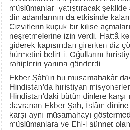
müslümanları yatıştıracak şekilde a
din adamlarının da etkisinde kala
Cizvitlerin küçük bir kilise açmalar
neşretmelerine izin verdi. Hattâ ke
giderek kapısından girerken diz ç
hürmetini belirtti. Oğullarını hırist
rahiplerin yanına gönderdi.
Ekber Şâh’ın bu müsamahakâr davr
Hindistan’da hıristiyan misyonerlerin
Hindistan’daki bütün dinlere kar
davranan Ekber Şah, İslâm dînin
karşı aynı müsamahayı göstermediğ
müslümanlara ve Ehl-i sünnet olan