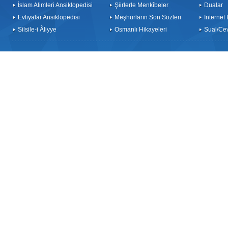
İslam Alimleri Ansiklopedisi
Şiirlerle Menkîbeler
Dualar
Evliyalar Ansiklopedisi
Meşhurların Son Sözleri
İnternet
Silsile-i Âliyye
Osmanlı Hikayeleri
Sual/Ce