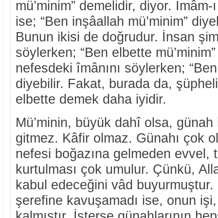
mü’minim” demelidir, diyor. İmâm-ı
ise; “Ben inşâallah mü’minim” diyeb
Bunun ikisi de doğrudur. İnsan şim
söylerken; “Ben elbette mü’minim”
nefesdeki îmânını söylerken; “Ben
diyebilir. Fakat, burada da, şüphe
elbette demek daha iyidir.
Mü’minin, büyük dahî olsa, günah 
gitmez. Kâfir olmaz. Günahı çok o
nefesi boğazına gelmeden evvel, 
kurtulması çok umulur. Çünkü, Alla
kabul edeceğini vâd buyurmuştur.
şerefine kavuşamadı ise, onun işi,
kalmıştır. İsterse günahlarının hep