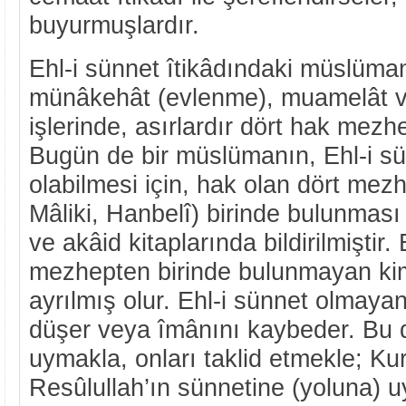
buyurmuşlardır.
Ehl-i sünnet îtikâdındaki müslüman
münâkehât (evlenme), muamelât ve 
işlerinde, asırlardır dört hak mez
Bugün de bir müslümanın, Ehl-i sü
olabilmesi için, hak olan dört mezh
Mâliki, Hanbelî) birinde bulunması
ve akâid kitaplarında bildirilmiştir
mezhepten birinde bulunmayan kim
ayrılmış olur. Ehl-i sünnet olmayan
düşer veya îmânını kaybeder. Bu 
uymakla, onları taklid etmekle; Ku
Resûlullah’ın sünnetine (yoluna) 