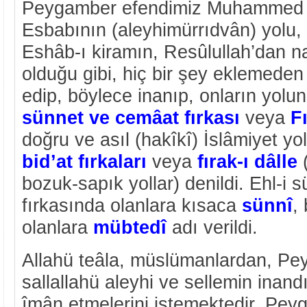
Peygamber efendimiz Muhammed a
Esbabının (aleyhimürrıdvân) yolu, bi
Eshâb-ı kiramın, Resûlullah’dan nak
olduğu gibi, hiç bir şey eklemede
edip, böylece inanıp, onların yolu
sünnet ve cemâat fırkası
veya
F
doğru ve asıl (hakîkî) İslâmiyet yo
bid’at fırkaları
veya
fırak-ı dâlle
(
bozuk-sapık yollar) denildi. Ehl-i
fırkasında olanlara kısaca
sünnî
,
olanlara
mübtedî
adı verildi.
Allahü teâla, müslümanlardan, Pe
sallallahü aleyhi ve sellemin inandığ
îmân etmelerini istemektedir. Pey