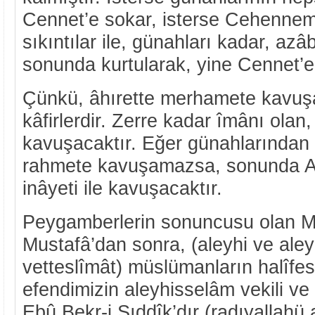
Cennet’e sokar, isterse Cehennem’
sıkıntılar ile, günahları kadar, az
sonunda kurtularak, yine Cennet’e 
Çünkü, âhırette merhamete kavuş
kâfirlerdir. Zerre kadar îmânı olan
kavuşacaktır. Eğer günahlarından 
rahmete kavuşamazsa, sonunda All
inâyeti ile kavuşacaktır.
Peygamberlerin sonuncusu olan
Mustafâ’dan sonra, (aleyhi ve ale
vetteslîmât) müslümanların halîfe
efendimizin aleyhisselâm vekili ve
Ebû Bekr-i Sıddîk’dır (radıyallahü