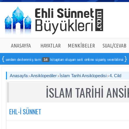
ANASAYFA
HAYATLAR
MENKÎBELER
SUAL/CEVAB
rlenmiş tam
14
kitaptan oluşan seti online sipariş verebilirsiniz
Anasayfa
Ansiklopediler
İslam Tarihi Ansiklopedisi
4. Cild
İSLAM TARİHİ ANSİ
EHL-İ SÜNNET