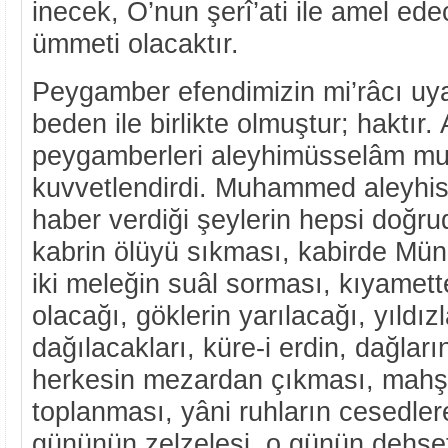
inecek, O’nun şerî’ati ile amel ed
ümmeti olacaktır.
Peygamber efendimizin mi’râcı uya
beden ile birlikte olmuştur; haktır. 
peygamberleri aleyhimüsselâm muc
kuvvetlendirdi. Muhammed aleyhi
haber verdiği şeylerin hepsi doğru
kabrin ölüyü sıkması, kabirde Mün
iki meleğin suâl sorması, kıyamett
olacağı, göklerin yarılacağı, yıldız
dağılacakları, küre-i erdin, dağlar
herkesin mezardan çıkması, mahş
toplanması, yâni ruhların cesedle
gününün zelzelesi, o günün dehşet