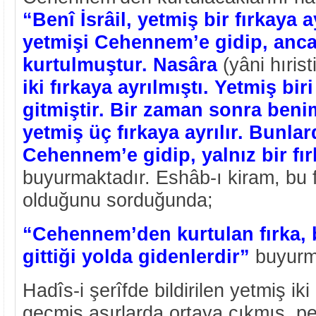
“Benî İsrâil, yetmiş bir fırkaya 
yetmişi Cehennem’e gidip, ancak
kurtulmuştur. Nasâra
(yâni hırist
iki fırkaya ayrılmıştı. Yetmiş b
gitmiştir. Bir zaman sonra be
yetmiş üç fırkaya ayrılır. Bunlar
Cehennem’e gidip, yalnız bir fır
buyurmaktadır. Eshâb-ı kiram, bu f
olduğunu sorduğunda;
“Cehennem’den kurtulan fırka,
gittiği yolda gidenlerdir”
buyurm
Hadîs-i şerîfde bildirilen yetmiş ik
geçmiş asırlarda ortaya çıkmış, p