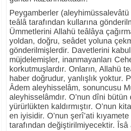
Peygamberler (aleyhimüssalevâtü v
teâlâ tarafından kullarına gönderilm
Ümmetlerini Allahü teâlâya çağırm
yoldan, doğru, seâdet yoluna çekm
gönderilmişlerdir. Davetlerini kabu
müjdelemişler, inanmayanları Ceh
korkutmuşlardır. Onların, Allahü te
haber doğrudur, yanlışlık yoktur. 
Âdem aleyhisselâm, sonuncusu
aleyhisselâmdır. O’nun dîni bütün 
yürürlükten kaldırmıştır. O’nun kit
en iyisidir. O’nun şerî’ati kıyamet
tarafından değiştirilmiyecektir. Îs