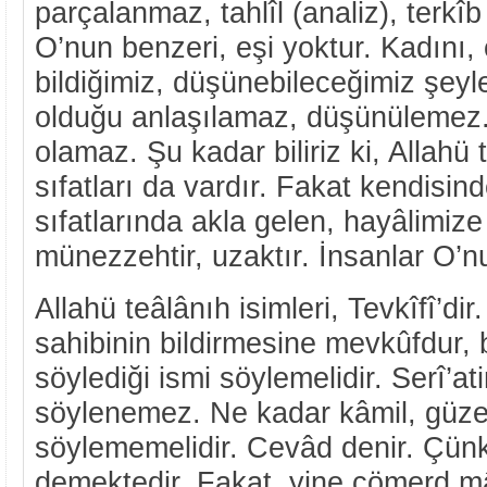
parçalanmaz, tahlîl (analiz), terkî
O’nun benzeri, eşi yoktur. Kadını, 
bildiğimiz, düşünebileceğimiz şeyler
olduğu anlaşılamaz, düşünülemez.
olamaz. Şu kadar biliriz ki, Allahü t
sıfatları da vardır. Fakat kendisin
sıfatlarında akla gelen, hayâlimiz
münezzehtir, uzaktır. İnsanlar O’
Allahü teâlânıh isimleri, Tevkîfî’dir.
sahibinin bildirmesine mevkûfdur, b
söylediği ismi söylemelidir. Serî’ati
söylenemez. Ne kadar kâmil, güzel
söylememelidir. Cevâd denir. Çünk
demektedir. Fakat, yine cömerd m