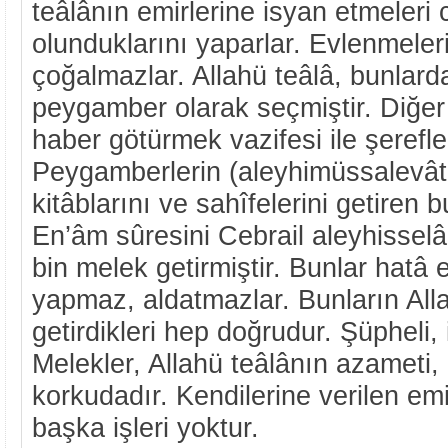
teâlânın emirlerine isyan etmeleri c
olunduklarını yaparlar. Evlenmeler
çoğalmazlar. Allahü teâlâ, bunlard
peygamber olarak seçmiştir. Diğer
haber götürmek vazifesi ile şerefle
Peygamberlerin (aleyhimüssalevâtü
kitâblarını ve sahîfelerini getiren 
En’âm sûresini Cebrail aleyhisselâm
bin melek getirmiştir. Bunlar hatâ
yapmaz, aldatmazlar. Bunların All
getirdikleri hep doğrudur. Şüpheli, i
Melekler, Allahü teâlânın azameti,
korkudadır. Kendilerine verilen em
başka işleri yoktur.