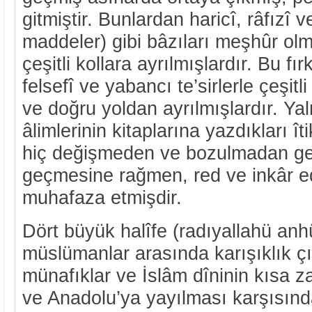
gitmiştir. Bunlardan haricî, râfızî ve
maddeler) gibi bâzıları meşhûr olm
çeşitli kollara ayrılmışlardır. Bu fı
felsefî ve yabancı te’sirlerle çeşitl
ve doğru yoldan ayrılmışlardır. Yal
âlimlerinin kitaplarına yazdıkları ît
hiç değişmeden ve bozulmadan gel
geçmesine rağmen, red ve inkâr ed
muhafaza etmişdir.
Dört büyük halîfe (radıyallahü an
müslümanlar arasında karışıklık ç
münafıklar ve İslâm dîninin kısa 
ve Anadolu’ya yayılması karşısınd