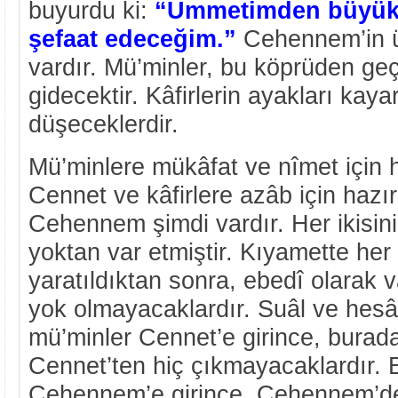
buyurdu ki:
“Ümmetimden büyük 
şefaat edeceğim.”
Cehennem’in ü
vardır. Mü’minler, bu köprüden ge
gidecektir. Kâfirlerin ayakları ka
düşeceklerdir.
Mü’minlere mükâfat ve nîmet için 
Cennet ve kâfirlere azâb için hazı
Cehennem şimdi vardır. Her ikisini
yoktan var etmiştir. Kıyamette her 
yaratıldıktan sonra, ebedî olarak v
yok olmayacaklardır. Suâl ve hes
mü’minler Cennet’e girince, burad
Cennet’ten hiç çıkmayacaklardır. Bu
Cehennem’e girince, Cehennem’de