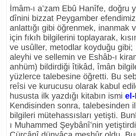
İmâm-ı a’zam Ebû Hanîfe, doğru y
dînini bizzat Peygamber efendimiz
anlattığı gibi öğrenmek, inanmak 
için fıkıh bilgilerini toplayarak, kıs
ve usûller, metodlar koyduğu gibi; 
aleyhi ve sellemin ve Eshâb-ı kira
anhüm) bildirdiği îtikâd, îmân bilgil
yüzlerce talebesine öğretti. Bu se
reîsi ve kurucusu olarak kabul edi
hususta ilk yazdığı kitabın ismi
el
Kendisinden sonra, talebesinden i
bilgileri mütehassısları yetişti. B
ı Muhammed Şeybânî’nin yetiştirdi
Cürcânî dünyâca meşhûr oldu. Bu