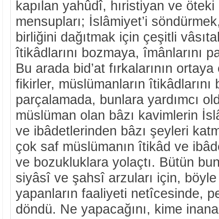
kapılan yahûdî, hıristiyan ve öteki 
mensupları; İslâmiyet’i söndürmek
birliğini dağıtmak için çeşitli vâsıta
îtikâdlarını bozmaya, îmânlarını pa
Bu arada bid’at fırkalarının ortaya 
fikirler, müslümanların îtikâdların
parçalamada, bunlara yardımcı old
müslüman olan bâzı kavimlerin İsl
ve ibâdetlerinden bâzı şeyleri kat
çok saf müslümanın îtikâd ve ibâde
ve bozukluklara yolaçtı. Bütün bunla
siyâsî ve şahsî arzuları için, böyle 
yapanların faaliyeti netîcesinde, 
döndü. Ne yapacağını, kime inanac