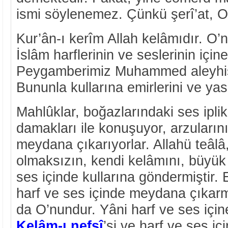
ismi söylenemez. Çünkü şerî’at, O
Kur’ân-ı kerîm Allah kelâmıdır. O
İslâm harflerinin ve seslerinin için
Peygamberimiz Muhammed aleyhis
Bununla kullarına emirlerini ve yasa
Mahlûklar, boğazlarındaki ses iplikç
damakları ile konuşuyor, arzuların
meydana çıkarıyorlar. Allahü teâlâ, 
olmaksızın, kendi kelâmını, büyük k
ses içinde kullarına göndermiştir. E
harf ve ses içinde meydana çıkarmı
da O’nundur. Yâni harf ve ses içi
Kelâm-ı nefsî
’si ve harf ve ses i