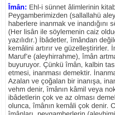
Îmân:
Ehl-i sünnet âlimlerinin kitab
Peygamberimizden (sallallahü aley
haberlere inanmak ve inandığını 
(Her lisân ile söylemenin caiz oldu
yazılıdır.) İbâdetler, îmândan deği
kemâlini artırır ve güzelleştirirler
Maruf’e (aleyhirrahme), îmân art
buyuruyor. Çünkü îmân, kalbin tas
etmesi, inanması demektir. İnanm
Azalan ve çoğalan bir inanışa, in
vehm denir, îmânın kâmil veya no
ibâdetlerin çok ve az olması demek
olunca, îmânın kemâli çok denir. O
îmânları, peygamberlerin (aleyhim