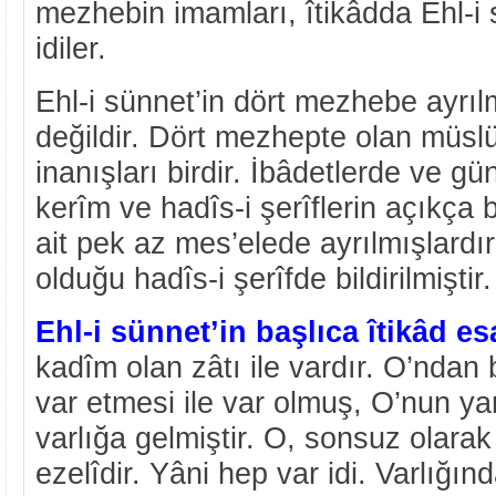
mezhebin imamları, îtikâdda Ehl-
idiler.
Ehl-i sünnet’in dört mezhebe ayrıl
değildir. Dört mezhepte olan müsl
inanışları birdir. İbâdetlerde ve gü
kerîm ve hadîs-i şerîflerin açıkça b
ait pek az mes’elede ayrılmışlard
olduğu hadîs-i şerîfde bildirilmiştir.
Ehl-i sünnet’in başlıca îtikâd es
kadîm olan zâtı ile vardır. O’ndan
var etmesi ile var olmuş, O’nun ya
varlığa gelmiştir. O, sonsuz olarak 
ezelîdir. Yâni hep var idi. Varlığı