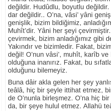
değildir. Hudûdlu, boyutlu değildir
dar değildir.. O’na, vâsi’ yâni geni
genişlik, bizim bildiğimiz, anladığım
Muhît’dir. Yâni her şeyi çevirmiştir
çevirmek, bizim anladığımız gibi değ
Yakındır ve bizimledir. Fakat, bizi
değil! O’nun vâsi’, muhît, karîb ve
olduğuna inanırız. Fakat, bu sıfat
olduğunu bilemeyiz.
Buna dâir akla gelen her şey yanlış
teâlâ, hiç bir şeyle ittihat etmez, 
de O’nunla birleşmez. O’na hiç bir
da, bir şeye hulul etmez. Allahü te