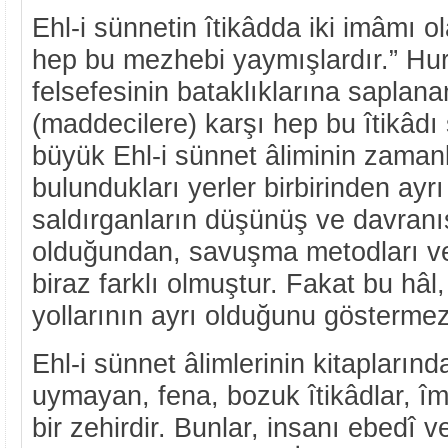
Ehl-i sünnetin îtikâdda iki imâmı ol
hep bu mezhebi yaymışlardır.” Hur
felsefesinin bataklıklarına saplana
(maddecilere) karşı hep bu îtikâdı 
büyük Ehl-i sünnet âliminin zamanl
bulundukları yerler birbirinden ayrı
saldırganların düşünüş ve davranı
olduğundan, savuşma metodları ve 
biraz farklı olmuştur. Fakat bu hâl
yollarının ayrı olduğunu göstermez
Ehl-i sünnet âlimlerinin kitaplarında
uymayan, fena, bozuk îtikâdlar, îm
bir zehirdir. Bunlar, insanı ebedî 