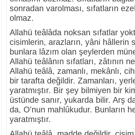
sonradan varolması, sıfatların eze
olmaz.
Allahü teâlâda noksan sıfatlar yok
cisimlerin, arazların, yâni hâllerin 
bunlara lâzım olan şeylerden müne
Allahü teâlânın sıfatları, zâtının n
Allahü teâlâ, zamanlı, mekânlı, cihe
bir tarafta değildir. Zamanları, yerle
yaratmıştır. Bir şey bilmiyen bir k
üstünde sanır, yukarda bilir. Arş d
da, O’nun mahlûkudur. Bunların h
yaratmıştır.
Allahü teâlâ, madde değildir, cisim 