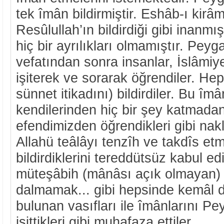
tek îmân bildirmiştir. Eshâb-ı kirâm
Resûlullah’ın bildirdiği gibi inanmı
hiç bir ayrılıkları olmamıştır. Pey
vefatından sonra insanlar, İslâmiy
işiterek ve sorarak öğrendiler. Hep
sünnet itikadını) bildirdiler. Bu îmân
kendilerinden hiç bir şey katmada
efendimizden öğrendikleri gibi nakl
Allahü teâlâyı tenzîh ve takdîs et
bildirdiklerini tereddütsüz kabul e
müteşâbih (mânâsı açık olmayan) ây
dalmamak... gibi hepsinde kemâl
bulunan vasıfları ile îmânlarını 
işittikleri gibi muhafaza ettiler.