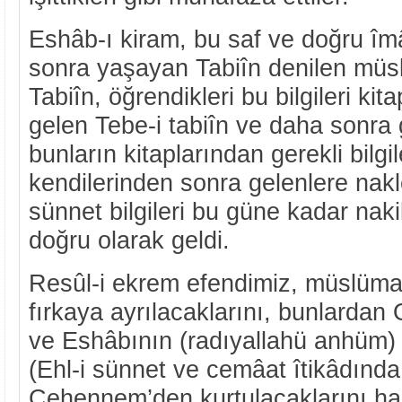
Eshâb-ı kiram, bu saf ve doğru îm
sonra yaşayan Tabiîn denilen müsl
Tabiîn, öğrendikleri bu bilgileri kit
gelen Tebe-i tabiîn ve daha sonra 
bunların kitaplarından gerekli bilgil
kendilerinden sonra gelenlere nakle
sünnet bilgileri bu güne kadar naki
doğru olarak geldi.
Resûl-i ekrem efendimiz, müslüma
fırkaya ayrılacaklarını, bunlardan
ve Eshâbının (radıyallahü anhüm) 
(Ehl-i sünnet ve cemâat îtikâdında
Cehennem’den kurtulacaklarını hab