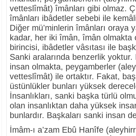
vetteslîmât) îmânları gibi olmaz. 
îmânları ibâdetler sebebi ile kemâl
Diğer mü’minlerin îmânları oraya 
kadar, her iki îmân, îmân olmakta o
birincisi, ibâdetler vâsıtası ile baş
Sanki aralarında benzerlik yoktur.
insan olmakta, peygamberler (ale
vetteslîmât) ile ortaktır. Fakat, ba
üstünlükler bunları yüksek derecel
İnsanlıkları, sanki başka türlü ol
olan insanlıktan daha yüksek insan
bunlardır. Başkaları sanki insan değ
İmâm-ı a’zam Ebû Hanîfe (aleyhirr