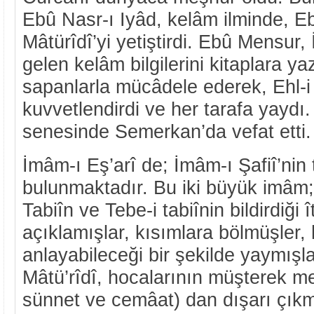
Ebû Nasr-ı Iyâd, kelâm ilminde, E
Mâtürîdî’yi yetiştirdi. Ebû Mensur
gelen kelâm bilgilerini kitaplara y
sapanlarla mücâdele ederek, Ehl-i 
kuvvetlendirdi ve her tarafa yaydı
senesinde Semerkan’da vefat etti.
İmâm-ı Eş’arî de; İmâm-ı Şafiî’nin 
bulunmaktadır. Bu iki büyük imâm;
Tabiîn ve Tebe-i tabiînin bildirdiği î
açıklamışlar, kısımlara bölmüşler,
anlayabileceği bir şekilde yaymışla
Mâtü’rîdî, hocalarının müşterek me
sünnet ve cemâat) dan dışarı çıkm