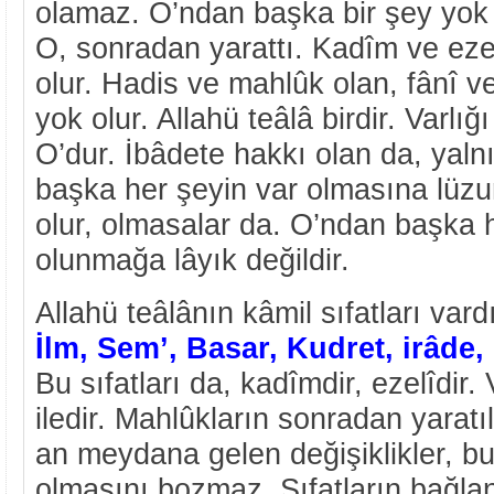
olamaz. O’ndan başka bir şey yok i
O, sonradan yarattı. Kadîm ve ezel
olur. Hadis ve mahlûk olan, fânî v
yok olur. Allahü teâlâ birdir. Varlığ
O’dur. İbâdete hakkı olan da, yaln
başka her şeyin var olmasına lüzu
olur, olmasalar da. O’ndan başka h
olunmağa lâyık değildir.
Allahü teâlânın kâmil sıfatları vardı
İlm, Sem’, Basar, Kudret, irâde
Bu sıfatları da, kadîmdir, ezelîdir. 
iledir. Mahlûkların sonradan yarat
an meydana gelen değişiklikler, bu
olmasını bozmaz. Sıfatların bağlan