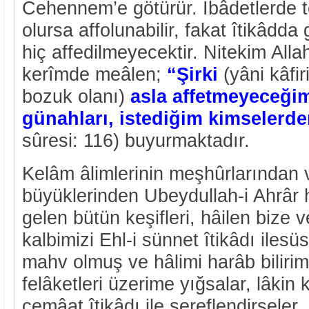
Cehennem’e götürür. İbâdetlerde t
olursa affolunabilir, fakat îtikâd
hiç affedilmeyecektir. Nitekim Alla
kerîmde meâlen;
“Şirki
(yâni kâfir
bozuk olanı)
asla affetmeyeceği
günahları, istediğim kimselerde
sûresi: 116) buyurmaktadır.
Kelâm âlimlerinin meşhûrlarından 
büyüklerinden Ubeydullah-i Ahrâr h
gelen bütün keşifleri, hâilen bize v
kalbimizi Ehl-i sünnet îtikâdı iles
mahv olmuş ve hâlimi harâb bilirim
felâketleri üzerime yığsalar, lâkin 
cemâat îtikâdı ile şereflendirseler