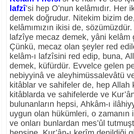
lafzî
’si hep O’nun kelâmıdır. Her i
demek doğrudur. Nitekim bizim de, 
kelâmımızın ikisi de, sözümüzdür.
lafzîye mecaz demek, yâni kelâm g
Çünkü, mecaz olan şeyler red edileb
kelâm-ı lafzîsini red edip, buna, Al
demek, küfürdür. Evvelce gelen p
nebiyyinâ ve aleyhimüssalevâtü ve
kitâblar ve sahifeler de, hep Allah
kitâblarda ve sahifelerde ve Kur’â
bulunanların hepsi, Ahkâm-ı ilâhiy
uygun olan hükümleri, o zamanın 
ve onları bunlardan mes’ûl tutmuşt
hepsine, Kur’ân-ı kerîm denildiği g