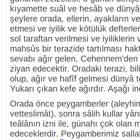
kıyamette suâl ve hesâb ve dünyâ
şeylere orada, ellerin, ayakların 
etmesi ve iyilik ve kötülük defterl
sol taraftan verilmesi ve iyilikleri
mahsûs bir terazide tartılması hak
sevabı ağır gelen, Cehennem’den 
ziyan edecektir. Oradaki terazi, bi
olup, ağır ve hafîf gelmesi dünyâ t
Yukarı çıkan kefe ağırdır. Aşağı ine
Orada önce peygamberler (aleyhi
vetteslimât), sonra sâlih kullar yân
teâlânın izni ile, günahı çok olan 
edeceklerdir. Peygamberimiz sallal