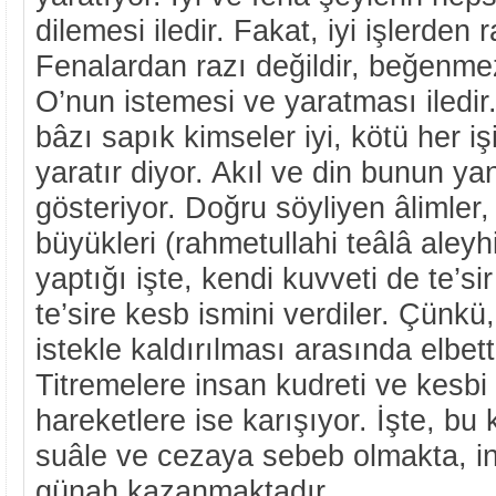
dilemesi iledir. Fakat, iyi işlerden r
Fenalardan razı değildir, beğenmez,
O’nun istemesi ve yaratması iledir.
bâzı sapık kimseler iyi, kötü her iş
yaratır diyor. Akıl ve din bunun ya
gösteriyor. Doğru söyliyen âlimler,
büyükleri (rahmetullahi teâlâ aley
yaptığı işte, kendi kuvveti de te’si
te’sire kesb ismini verdiler. Çünkü, 
istekle kaldırılması arasında elbett
Titremelere insan kudreti ve kesbi 
hareketlere ise karışıyor. İşte, bu
suâle ve cezaya sebeb olmakta, i
günah kazanmaktadır.