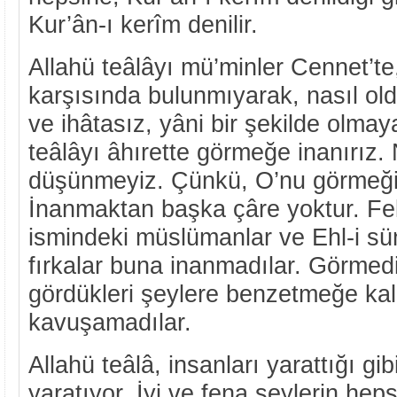
Kur’ân-ı kerîm denilir.
Allahü teâlâyı mü’minler Cennet’te,
karşısında bulunmıyarak, nasıl ol
ve ihâtasız, yâni bir şekilde olmay
teâlâyı âhırette görmeğe inanırız. 
düşünmeyiz. Çünkü, O’nu görmeği
İnanmaktan başka çâre yoktur. Fel
ismindeki müslümanlar ve Ehl-i sü
fırkalar buna inanmadılar. Görmedik
gördükleri şeylere benzetmeğe kal
kavuşamadılar.
Allahü teâlâ, insanları yarattığı gibi
yaratıyor. İyi ve fena şeylerin heps