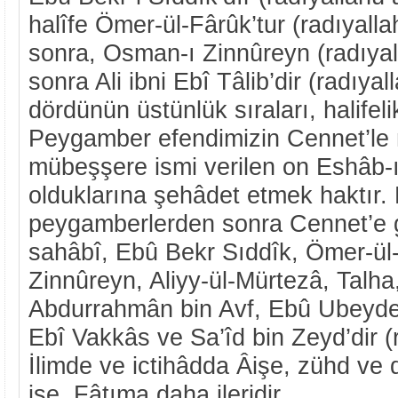
halîfe Ömer-ül-Fârûk’tur (radıyall
sonra, Osman-ı Zinnûreyn (radıya
sonra Ali ibni Ebî Tâlib’dir (radıya
dördünün üstünlük sıraları, halifelik
Peygamber efendimizin Cennet’le 
mübeşşere ismi verilen on Eshâb-ı
olduklarına şehâdet etmek haktır.
peygamberlerden sonra Cennet’e g
sahâbî, Ebû Bekr Sıddîk, Ömer-ül
Zinnûreyn, Aliyy-ül-Mürtezâ, Talha
Abdurrahmân bin Avf, Ebû Ubeyde 
Ebî Vakkâs ve Sa’îd bin Zeyd’dir 
İlimde ve ictihâdda Âişe, zühd ve
ise, Fâtıma daha ileridir.