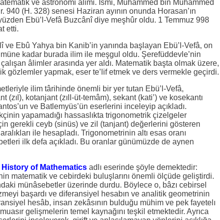
matematik ve astronomi âlimi. İsmi, Muhammed bin Muhammed
ır. 940 (H. 328) senesi Haziran ayının onunda Horasan’ın
üzden Ebü’l-Vefâ Buzcânî diye meşhûr oldu. 1 Temmuz 998
 etti.
lî ve Ebû Yahya bin Kanib’in yanında başlayan Ebü’l-Vefâ, on
ümüne kadar burada ilim ile meşgul oldu. Şerefüddevle’nin
çalışan âlimler arasında yer aldı. Matematik başta olmak üzere,
 gözlemler yapmak, eser te’lif etmek ve ders vermekle geçirdi.
leriyle ilim târihinde önemli bir yer tutan Ebü’l-Vefâ,
t (zıl), kotanjant (zıll-üt-temâm), sekant (kati’) ve kosekantı
antos’un ve Batlemyüs’ün eserlerini inceleyip açıkladı.
çinin yapamadığı hassaslıkta trigonometrik çizelgeler
in gerekli ceyb (sinüs) ve zil (tanjant) değerlerini gösteren
aralıkları ile hesapladı. Trigonometrinin altı esas oranı
etleri ilk defa açıkladı. Bu oranlar günümüzde de aynen
i
History of Mathematics
adlı eserinde şöyle demektedir:
in matematik ve cebirdeki buluşlarını önemli ölçüde geliştirdi.
ındaki münâsebetler üzerinde durdu. Böylece o, bâzı cebirsel
zmeyi başardı ve diferansiyel hesabın ve analitik geometrinin
iferansiyel hesâb, insan zekâsının bulduğu mühim ve pek fayetelı
 muasır gelişmelerin temel kaynağını teşkil etmektedir. Ayrıca