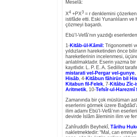
Meselâ:
4
3
X
+PX
= r denklemini çözerken
istifâde etti. Eski Yunanlıların v
çözmeyi başardı.
Ebü’l-Vefâ’nın yazdığı eserlerden 
1-
Kitâb-ül-Kâmil:
Trigonometri v
yıldızların hareketinden önce bili
hareketlerinin incelenmesi, üçünc
anlatılmaktadır. Eserin yazma b
kayıtlıdır. L. P. E. A. Sedillot tar
mistarati vel-Pergar vel-gunye
,
Hisâb
, 4-
Kitâbun fâhirün bil Hi
Kitabun fil-Felek
, 7-
Kitâbu Zîc-
Aritmetik
, 10-
Tefsîr-ul-Harezmî 
Zamanında bir çok müslüman astro
eserlerini görmek üzere Bağdâd’a 
ilim adamı Ebü’l-Vefâ’nın eserler
devirde İslâm âleminin ilim ve fe
Zahîruddîn Beyhekî,
Târihu Huke
nakletmektedir: “Mal, can emniyet