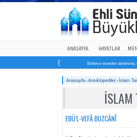
ANASAYFA
HAYATLAR
MEN
Binlerce eserden derlenmiş tam
Anasayfa
Ansiklopediler
İslam Tar
İSLAM 
EBÜ’L-VEFÂ BUZCÂNÎ