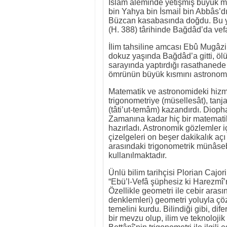
İslâm âleminde yetişmiş büyük 
bin Yahya bin İsmail bin Abbâs’d
Büzcan kasabasında doğdu. Bu y
(H. 388) târihinde Bağdâd’da vefat
İlim tahsiline amcası Ebû Mugâzi
dokuz yaşında Bağdâd’a gitti, öl
sarayında yaptırdığı rasathanede 
ömrünün büyük kısmını astronomik
Matematik ve astronomideki hizmet
trigonometriye (müsellesât), tanjan
(tâti’ut-temâm) kazandırdı. Dioph
Zamanına kadar hiç bir matematik
hazırladı. Astronomik gözlemler iç
çizelgeleri on beşer dakikalık açı 
arasındaki trigonometrik münâseb
kullanılmaktadır.
Ünlü bilim tarihçisi Plorian Cajor
“Ebü’l-Vefâ şüphesiz ki Harezmî’n
Özellikle geometri ile cebir aras
denklemleri) geometri yoluyla çö
temelini kurdu. Bilindiği gibi, d
bir mevzu olup, ilim ve teknolojik