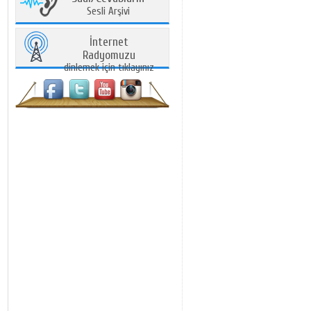
Sesli Arşivi
İnternet
Radyomuzu
dinlemek için tıklayınız