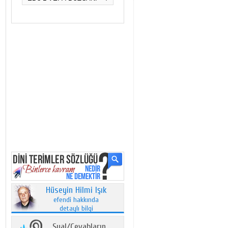
Hüseyin Hilmi Işık
efendi hakkında
detaylı bilgi
Sual/Cevabların