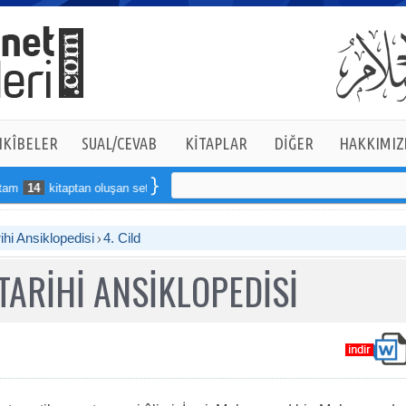
KÎBELER
SUAL/CEVAB
KİTAPLAR
DİĞER
HAKKIMIZ
14
kitaptan oluşan seti online sipariş verebilirsiniz
ihi Ansiklopedisi
4. Cild
TARİHİ ANSİKLOPEDİSİ