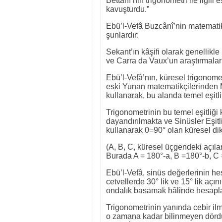
Bettânî’nin trigonometri ile ilgili
kavuşturdu.”
Ebü’l-Vefâ Buzcânî’nin matematik 
şunlardır:
Sekant’ın kâşifi olarak genellikle
ve Carra da Vaux’un araştırmaları
Ebü’l-Vefâ’nın, küresel trigonomet
eski Yunan matematikçilerinden M
kullanarak, bu alanda temel eşitli
Trigonometrinin bu temel eşitliği
dayandırılmakta ve Sinüsler Eşitli
kullanarak 0=90° olan küresel dik 
(A, B, C, küresel üçgendeki açılar
Burada A = 180°-a, B =180°-b, C =
Ebü’l-Vefâ, sinüs değerlerinin hes
cetvellerde 30° lik ve 15° lik aç
ondalık basamak hâlinde hesapla
Trigonometrinin yanında cebir il
o zamana kadar bilinmeyen dörd