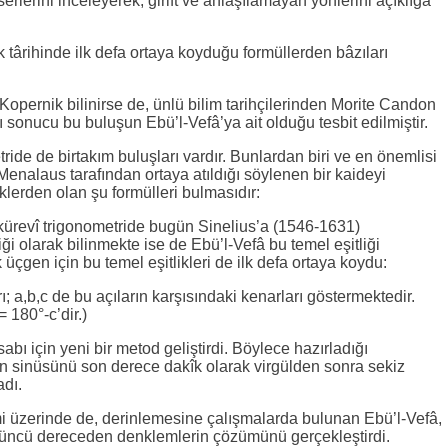
 eserlerini inceleyerek, girift ve anlaşılamayan yönlerini açıklığa
târihinde ilk defa ortaya koyduğu formüllerden bâzıları
 Kopernik bilinirse de, ünlü bilim tarihçilerinden Morite Candon
 sonucu bu buluşun Ebü’l-Vefâ’ya ait olduğu tesbit edilmiştir.
ride de birtakım buluşları vardır. Bunlardan biri ve en önemlisi
enalaus tarafından ortaya atıldığı söylenen bir kaideyi
klerden olan şu formülleri bulmasıdır:
 kürevî trigonometride bugün Sinelius’a (1546-1631)
ği olarak bilinmekte ise de Ebü’l-Vefâ bu temel eşitliği
üçgen için bu temel eşitlikleri de ilk defa ortaya koydu:
ı; a,b,c de bu açıların karşısındaki kenarları göstermektedir.
 180°-c’dir.)
abı için yeni bir metod geliştirdi. Böylece hazırladığı
ının sinüsünü son derece dakîk olarak virgülden sonra sekiz
dı.
mi üzerinde de, derinlemesine çalışmalarda bulunan Ebü’l-Vefâ,
üncü dereceden denklemlerin çözümünü gerçekleştirdi.