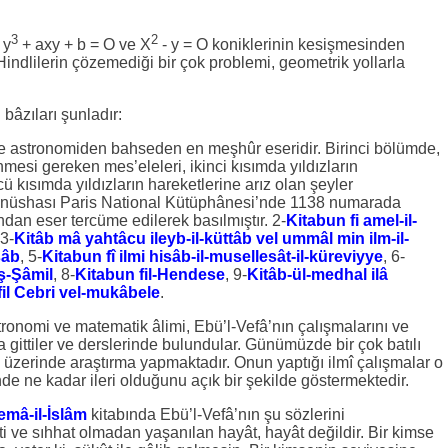
3
2
 y
+ axy + b = O ve X
- y = O koniklerinin kesişmesinden
e Hindlilerin çözemediği bir çok problemi, geometrik yollarla
bâzıları şunladır:
e astronomiden bahseden en meşhûr eseridir. Birinci bölümde,
nmesi gereken mes’eleleri, ikinci kısımda yıldızların
ü kısımda yıldızların hareketlerine arız olan şeyler
ir nüshası Paris National Kütüphânesi’nde 1138 numarada
afından eser tercüme edilerek basılmıştır. 2-
Kitabun fi amel-il-
 3-
Kitâb mâ yahtâcu ileyb-il-küttâb vel ummâl min ilm-il-
sâb
, 5-
Kitabun fî ilmi hisâb-il-musellesât-il-küreviyye
, 6-
iş-Şâmil
, 8-
Kitabun fil-Hendese
, 9-
Kitâb-ül-medhal ilâ
fil Cebri vel-mukâbele
.
nomi ve matematik âlimi, Ebü’l-Vefâ’nın çalışmalarını ve
gittiler ve derslerinde bulundular. Günümüzde bir çok batılı
i üzerinde araştırma yapmaktadır. Onun yaptığı ilmî çalışmalar o
nde ne kadar ileri olduğunu açık bir şekilde göstermektedir.
mâ-il-İslâm
kitabında Ebü’l-Vefâ’nın şu sözlerini
i ve sıhhat olmadan yaşanılan hayât, hayât değildir. Bir kimse