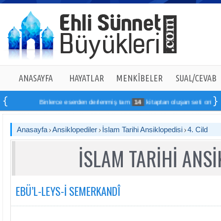
ANASAYFA
HAYATLAR
MENKÎBELER
SUAL/CEVAB
Binlerce eserden derlenmiş tam
14
kitaptan oluşan seti online sipari
Anasayfa
Ansiklopediler
İslam Tarihi Ansiklopedisi
4. Cild
İSLAM TARİHİ ANSİ
EBÜ’L-LEYS-İ SEMERKANDÎ