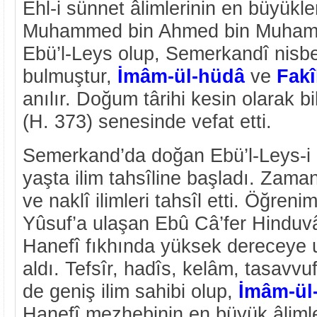
Ehl-i sünnet âlimlerinin en büyükle
Muhammed bin Ahmed bin Muhamm
Ebü’l-Leys olup, Semerkandî nisbe
bulmuştur,
İmâm-ül-hüdâ
ve
Fak
anılır. Doğum târihi kesin olarak b
(H. 373) senesinde vefat etti.
Semerkand’da doğan Ebü’l-Leys-i
yaşta ilim tahsîline başladı. Zaman
ve naklî ilimleri tahsîl etti. Öğreni
Yûsuf’a ulaşan Ebû Câ’fer Hinduvâ
Hanefî fıkhında yüksek dereceye 
aldı. Tefsîr, hadîs, kelâm, tasavvuf
de geniş ilim sahibi olup,
İmâm-ül
Hanefî mezhebinin en büyük âlimler