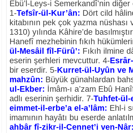
Ebü’l-Leys-i Semerkandî’nin diğer e
1-
Tefsîr-ül-Kur’ân:
Dört cild hâlin
kitabının pek çok yazma nüshası v
1310) yılında Kâhire’de basılmıştır
Hanefî mezhebinin fıkıh hükümlerin
ül-Mesâil fîl-Fürû’:
Fıkıh ilmine dâi
eserin şerhleri mevcuttur. 4-
Esrâr
bir eserdir. 5-
Kurret-ül-Uyûn ve M
mahzûn:
Büyük günahlardan bahs
ul-Ekber:
İmâm-ı a’zam Ebû Hanîf
adlı eserinin şerhidir. 7-
Tuhfet-ül-
eimmet-il-erbe’a el-a’lâm:
Ehl-i 
imamının hayâtı bu eserde anlatılm
ahbâr fî-zikr-il-Cennet’i ven-Nâr