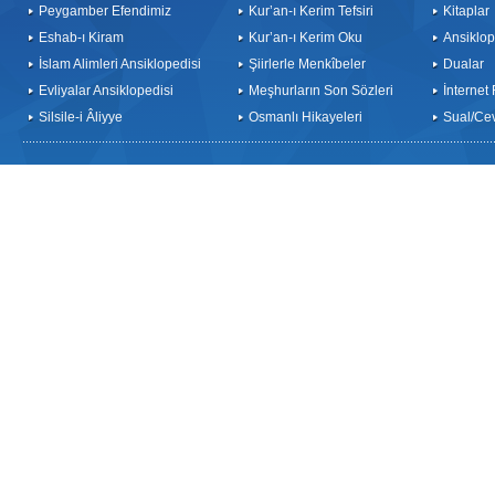
Peygamber Efendimiz
Kur’an-ı Kerim Tefsiri
Kitaplar
Eshab-ı Kiram
Kur’an-ı Kerim Oku
Ansiklop
İslam Alimleri Ansiklopedisi
Şiirlerle Menkîbeler
Dualar
Evliyalar Ansiklopedisi
Meşhurların Son Sözleri
İnternet
Silsile-i Âliyye
Osmanlı Hikayeleri
Sual/Ce