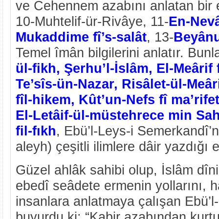
ve Cehennem azabını anlatan bir e
10-Muhtelif-ür-Rivâye, 11-
En-Nevâz
Mukaddime fî’s-salât
, 13-
Beyânu-
Temel îmân bilgilerini anlatır. Bu
ül-fikh, Şerhu’l-İslâm, El-Meârif 
Te’sîs-ün-Nazar, Risâlet-ül-Meâri
fîl-hikem, Kût’un-Nefs fî ma’rife
El-Letâif-ül-müstehrece min Sahî
fil-fıkh
, Ebü’l-Leys-i Semerkandî’n
aleyh) çeşitli ilimlere dâir yazdığı e
Güzel ahlâk sahibi olup, İslâm dîni
ebedî seâdete ermenin yollarını, 
insanlara anlatmaya çalışan Ebü’l
buyurdu ki: “Kabir azabından kurt