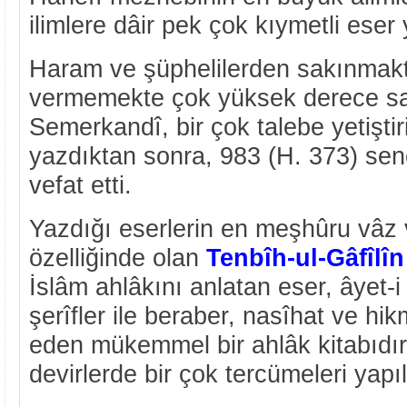
ilimlere dâir pek çok kıymetli eser 
Haram ve şüphelilerden sakınmak
vermemekte çok yüksek derece sah
Semerkandî, bir çok talebe yetiştiri
yazdıktan sonra, 983 (H. 373) se
vefat etti.
Yazdığı eserlerin en meşhûru vâz 
özelliğinde olan
Tenbîh-ul-Gâfîlîn
İslâm ahlâkını anlatan eser, âyet-i
şerîfler ile beraber, nasîhat ve hikm
eden mükemmel bir ahlâk kitabıdır. 
devirlerde bir çok tercümeleri yapıl