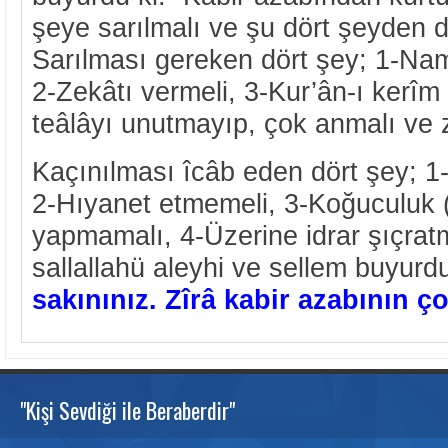
şeye sarılmalı ve şu dört şeyden d
Sarılması gereken dört şey; 1-Nam
2-Zekâtı vermeli, 3-Kur’ân-ı kerîm
teâlâyı unutmayıp, çok anmalı ve z
Kaçınılması îcâb eden dört şey; 1
2-Hıyanet etmemeli, 3-Koğuculuk 
yapmamalı, 4-Üzerine idrar şıçrat
sallallahü aleyhi ve sellem buyurd
sakınınız. Zîrâ kabir azabının 
"Kişi Sevdiği ile Beraberdir"