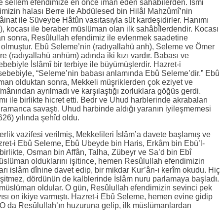
ve sellem efendimize en önce îmân eden sahâbîlerden. İsmi
mizin halası Berre ile Abdülesed bin Hilâl Mahzûmî’nin
inat ile Süveybe Hâtûn vasıtasıyla süt kardeşidirler. Hanımı
 kocası ile beraber müslüman olan ilk sahâbîlerdendir. Kocası
an sonra, Resûlullah efendimiz ile evlenmek saadetine
olmuştur. Ebû Seleme’nin (radıyallahü anh), Seleme ve Ömer
re (radıyallahü anhüm) adında iki kızı vardır. Babası ve
ebiyle İslâmî bir terbiye ile büyümüşlerdir. Hazret-i
 sebebiyle, “Seleme’nin babası anlamında Ebû Seleme’dir.” Ebû
man olduktan sonra, Mekkeli müşriklerden çok eziyet ve
mânından ayrılmadı ve karşılaştığı zorluklara göğüs gerdi.
 ile birlikte hicret etti. Bedr ve Uhud harblerinde akrabaları
ramanca savaştı. Uhud harbinde aldığı yaranın iyileşmemesi
626) yılında şehîd oldu.
lik vazifesi verilmiş, Mekkelileri İslâm’a davete başlamış ve
azret-i Ebû Seleme, Ebû Ubeyde bin Haris, Erkâm bin Ebü’l-
rlikte, Osman bin Affân, Talha, Zübeyr ve Sa’d bin Ebî
slüman olduklarını işitince, hemen Resûlullah efendimizin
arı islâm dînine davet edip, bir mikdar Kur’ân-ı kerîm okudu. Hiç
ir işitmez, dördünün de kalblerinde İslâm nuru parlamaya başladı.
müslüman oldular. O gün, Resûlullah efendimizin sevinci pek
sı on ikiye varmıştı. Hazret-i Ebû Seleme, hemen evine gidip
ti. O da Resûlullah’ın huzuruna gelip, ilk müslümanlardan