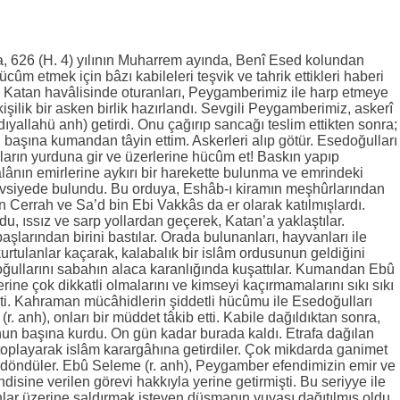
, 626 (H. 4) yılının Muharrem ayında, Benî Esed kolundan
ûm etmek için bâzı kabileleri teşvik ve tahrik ettikleri haberi
 Katan havâlisinde oturanları, Peygamberimiz ile harp etmeye
kişilik bir asken birlik hazırlandı. Sevgili Peygamberimiz, askerî
ıyallahü anh) getirdi. Onu çağırıp sancağı teslim ettikten sonra;
 başına kumandan tâyin ettim. Askerleri alıp götür. Esedoğulları
rın yurduna gir ve üzerlerine hücûm et! Baskın yapıp
âlânın emirlerine aykırı bir harekette bulunma ve emrindeki
tavsiyede bulundu. Bu orduya, Eshâb-ı kiramın meşhûrlarından
Cerrah ve Sa’d bin Ebi Vakkâs da er olarak katılmışlardı.
, ıssız ve sarp yollardan geçerek, Katan’a yaklaştılar.
aşlarından birini bastılar. Orada bulunanları, hayvanları ile
n kurtulanlar kaçarak, kalabalık bir islâm ordusunun geldiğini
oğullarını sabahın alaca karanlığında kuşattılar. Kumandan Ebû
rine çok dikkatli olmalarını ve kimseyi kaçırmamalarını sıkı sıkı
ti. Kahraman mücâhidlerin şiddetli hücûmu ile Esedoğulları
 anh), onları bir müddet tâkib etti. Kabile dağıldıktan sonra,
un başına kurdu. On gün kadar burada kaldı. Etrafa dağılan
toplayarak islâm karargâhına getirdiler. Çok mikdarda ganimet
 döndüler. Ebû Seleme (r. anh), Peygamber efendimizin emir ve
isine verilen görevi hakkıyla yerine getirmişti. Bu seriyye ile
r üzerine saldırmak isteyen düşmanın yuvası dağıtılmış oldu.