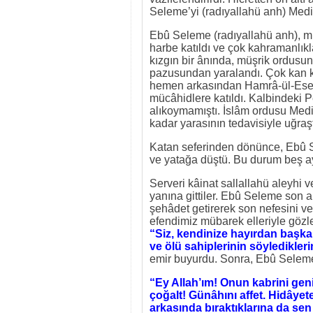
Seleme’yi (radıyallahü anh) Medin
Ebû Seleme (radıyallahü anh), mü
harbe katıldı ve çok kahramanlıkl
kızgın bir ânında, müşrik ordusu
pazusundan yaralandı. Çok kan 
hemen arkasından Hamrâ-ül-Esed 
mücâhidlere katıldı. Kalbindeki 
alıkoymamıştı. İslâm ordusu Medi
kadar yarasının tedavisiyle uğraşt
Katan seferinden dönünce, Ebû S
ve yatağa düştü. Bu durum beş ay s
Serveri kâinat sallallahü aleyhi 
yanına gittiler. Ebû Seleme son an
şehâdet getirerek son nefesini ve
efendimiz mübarek elleriyle gözler
“Siz, kendinize hayırdan başk
ve ölü sahiplerinin söyledikler
emir buyurdu. Sonra, Ebû Seleme (
“Ey Allah’ım! Onun kabrini geni
çoğalt! Günâhını affet. Hidâyet
arkasında bıraktıklarına da sen 