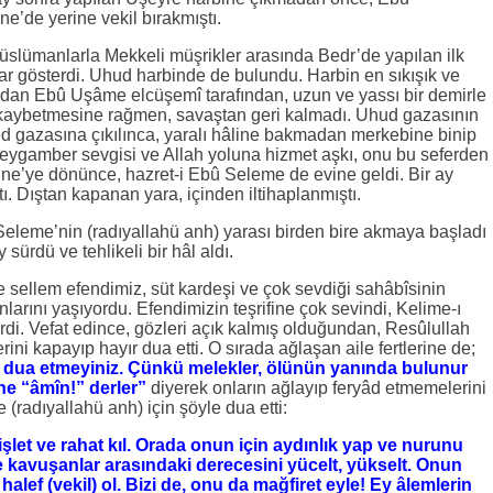
e’de yerine vekil bırakmıştı.
slümanlarla Mekkeli müşrikler arasında Bedr’de yapılan ilk
ar gösterdi. Uhud harbinde de bulundu. Harbin en sıkışık ve
ndan Ebû Uşâme elcüşemî tarafından, uzun ve yassı bir demirle
kaybetmesine rağmen, savaştan geri kalmadı. Uhud gazasının
gazasına çıkılınca, yaralı hâline bakmadan merkebine binip
Peygamber sevgisi ve Allah yoluna hizmet aşkı, onu bu seferden
ne’ye dönünce, hazret-i Ebû Seleme de evine geldi. Bir ay
ı. Dıştan kapanan yara, içinden iltihaplanmıştı.
eleme’nin (radıyallahü anh) yarası birden bire akmaya başladı
ürdü ve tehlikeli bir hâl aldı.
ve sellem efendimiz, süt kardeşi ve çok sevdiği sahâbîsinin
larını yaşıyordu. Efendimizin teşrifine çok sevindi, Kelime-ı
rdi. Vefat edince, gözleri açık kalmış olduğundan, Resûlullah
ini kapayıp hayır dua etti. O sırada ağlaşan aile fertlerine de;
a dua etmeyiniz. Çünkü melekler, ölünün yanında bulunur
ine “âmîn!” derler”
diyerek onların ağlayıp feryâd etmemelerini
radıyallahü anh) için şöyle dua etti:
şlet ve rahat kıl. Orada onun için aydınlık yap ve nurunu
e kavuşanlar arasındaki derecesini yücelt, yükselt. Onun
halef (vekil) ol. Bizi de, onu da mağfiret eyle! Ey âlemlerin