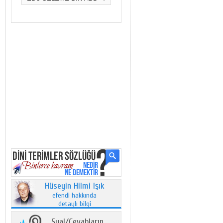
Hüseyin Hilmi Işık
efendi hakkında
detaylı bilgi
Sual/Cevabların