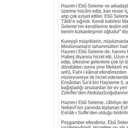
Hazret-i Ebû Seleme ve arkadaşla
üzerine hücûm edip, kan revan içi
atıp çok eziyet ettiler. Ebû Sele
Tâlib’e sığındı. Kendi kabilesi 
Seleme’nin kendilerine teslim edil
benim kızkardeşimin oğludur” diy
Kureyşli müşriklerin, müslümanlar
Müslümanların tahammülleri had sa
Hazret-i Ebû Seleme de, hanımı Üm
Habeş diyarına hicret etti. Uzun 
edip, ülkesine gelenlere çok iyi 
döndükten sonra yine Mekkeli mü
anh), Fahr-i kâinat efendimizden 
münevvereye ilk hicret edenlerde
Ensârdan Sa’d bin Hayseme (r. an
bağışladığı arsalardan bir ev yer
Zührîler’den Abdülazîzoğullarını
Hazret-i Ebû Seleme, câhiliye de
Nebevî’nin yanında toplanan Esh
Eshâb-ı Suffe’den olduğu bildirilmiş
Peygamber efendimiz, Ebû Seleme
vazifelendirirdi. Hicretten on al