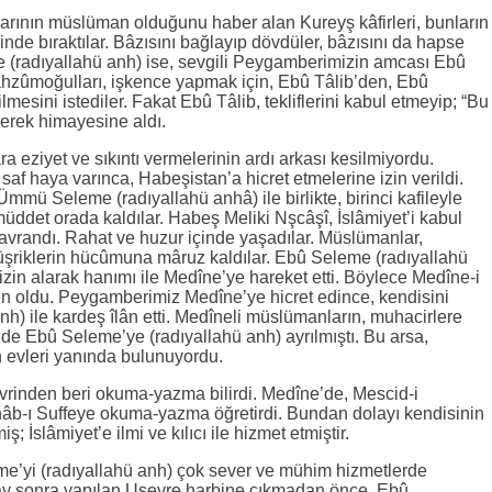
rının müslüman olduğunu haber alan Kureyş kâfirleri, bunların
nde bıraktılar. Bâzısını bağlayıp dövdüler, bâzısını da hapse
me (radıyallahü anh) ise, sevgili Peygamberimizin amcası Ebû
Mahzûmoğulları, işkence yapmak için, Ebû Tâlib’den, Ebû
mesini istediler. Fakat Ebû Tâlib, tekliflerini kabul etmeyip; “Bu
erek himayesine aldı.
a eziyet ve sıkıntı vermelerinin ardı arkası kesilmiyordu.
f haya varınca, Habeşistan’a hicret etmelerine izin verildi.
mü Seleme (radıyallahü anhâ) ile birlikte, birinci kafileyle
müddet orada kaldılar. Habeş Meliki Nşcâşî, İslâmiyet’i kabul
davrandı. Rahat ve huzur içinde yaşadılar. Müslümanlar,
şriklerin hücûmuna mâruz kaldılar. Ebû Seleme (radıyallahü
izin alarak hanımı ile Medîne’ye hareket etti. Böylece Medîne-i
n oldu. Peygamberimiz Medîne’ye hicret edince, kendisini
h) ile kardeş îlân etti. Medîneli müslümanların, muhacirlere
i de Ebû Seleme’ye (radıyallahü anh) ayrılmıştı. Bu arsa,
n evleri yanında bulunuyordu.
vrinden beri okuma-yazma bilirdi. Medîne’de, Mescid-i
âb-ı Suffeye okuma-yazma öğretirdi. Bundan dolayı kendisinin
; İslâmiyet’e ilmi ve kılıcı ile hizmet etmiştir.
’yi (radıyallahü anh) çok sever ve mühim hizmetlerde
tı ay sonra yapılan Uşeyre harbine çıkmadan önce, Ebû