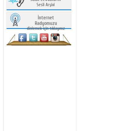
Sesli Arşivi
İnternet
Radyomuzu
dinlemek için tıklayınız