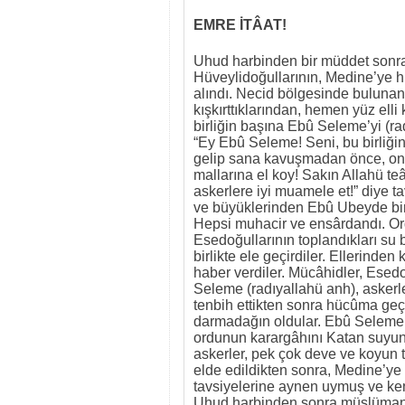
EMRE İTÂAT!
Uhud harbinden bir müddet sonra
Hüveylidoğullarının, Medine’ye hüc
alındı. Necid bölgesinde bulunan
kışkırttıklarından, hemen yüz elli 
birliğin başına Ebû Seleme’yi (rad
“Ey Ebû Seleme! Seni, bu birliğin
gelip sana kavuşmadan önce, onla
mallarına el koy! Sakın Allahü te
askerlere iyi muamele et!” diye 
ve büyüklerinden Ebû Ubeyde bin 
Hepsi muhacir ve ensârdandı. Ordu
Esedoğullarının toplandıkları su b
birlikte ele geçirdiler. Ellerinde
haber verdiler. Mücâhidler, Esed
Seleme (radıyallahü anh), askerle
tenbih ettikten sonra hücûma geç
darmadağın oldular. Ebû Seleme (r.
ordunun karargâhını Katan suyun
askerler, pek çok deve ve koyun 
elde edildikten sonra, Medine’ye
tavsiyelerine aynen uymuş ve kend
Uhud harbinden sonra müslümanla