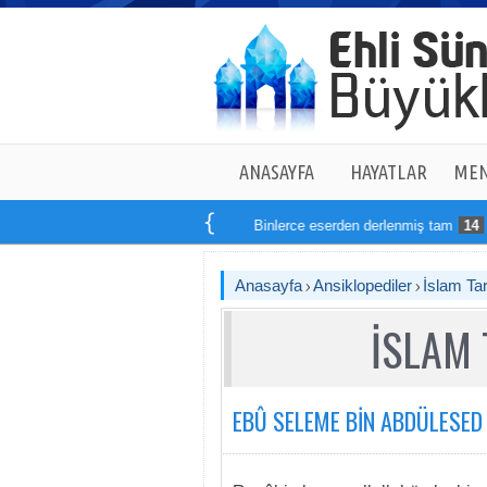
ANASAYFA
HAYATLAR
MEN
Binlerce eserden derlenmiş tam
14
kitaptan
Anasayfa
Ansiklopediler
İslam Tar
İSLAM 
EBÛ SELEME BİN ABDÜLESED (