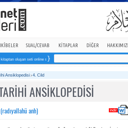
KÎBELER
SUAL/CEVAB
KİTAPLAR
DİĞER
HAKKIMIZ
 oluşan seti online sipariş verebilirsiniz
ihi Ansiklopedisi
4. Cild
TARİHİ ANSİKLOPEDİSİ
radıyallahü anh)