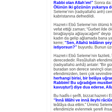
Rabbi olan Allah’ım!”
Sonra da
Ölünün iki gözünün yukarıya do
Seleme’nin (radıyallahü anh) cen
kabristanına defnedildi.
Hazret-i Ebû Seleme’nin ölümü h
vefat ettiği zaman; “Gurbet ilde ö
birağlayışla ağlayacağım!” deyip
kadın da gelip ağlamada bana yard
kerre;
“Sen, Allahü teâlânın şey
istiyorsun?”
buyurdu. Bunun üze
Hazret-i Ebû Seleme’nin fazileti,
derecededir. Resûlullah efendim
(radıyallahü anhâ) anlatır: “Bir 
buradan son derece sevinçli ola
efendimizden, beni çok sevindiren
herhangi birisi, bir belâya uğra
Rabbim! Bu uğradığım musibeti
kavuştur!)
diye dua ederse, All
Bu hadîs-i şerîfi, bizzat hazret-
“İnnâ lillâhi ve innâ ileyhi râciû
teâlâya dua ettim.” Ümmü Seleme
efendimizle evlenmek şerefi ihsan