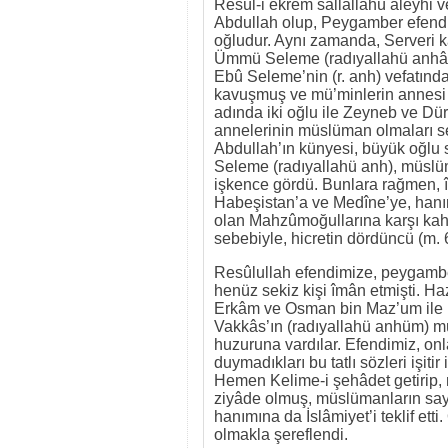
Resûl-i ekrem sallallahü aleyhi 
Abdullah olup, Peygamber efendi
oğludur. Aynı zamanda, Serveri kâ
Ümmü Seleme (radıyallahü anhâ),
Ebû Seleme’nin (r. anh) vefatınd
kavuşmuş ve mü’minlerin annesi 
adında iki oğlu ile Zeyneb ve Dür
annelerinin müslüman olmaları seb
Abdullah’ın künyesi, büyük oğlu
Seleme (radıyallahü anh), müslü
işkence gördü. Bunlara rağmen, î
Habeşistan’a ve Medîne’ye, hanımı
olan Mahzûmoğullarına karşı kah
sebebiyle, hicretin dördüncü (m. 
Resûlullah efendimize, peygamber
henüz sekiz kişi îmân etmişti. H
Erkâm ve Osman bin Maz’um ile bi
Vakkâs’ın (radıyallahü anhüm) mü
huzuruna vardılar. Efendimiz, onl
duymadıkları bu tatlı sözleri işit
Hemen Kelime-i şehâdet getirip, 
ziyâde olmuş, müslümanların sayı
hanımına da İslâmiyet’i teklif et
olmakla şereflendi.