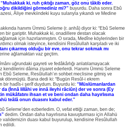
:
“Muhakkak ki, ruh çıktığı zaman, göz onu tâkib eder.
ğru dikildiğini görmediniz mi?”
buyurdu. Daha sonra Ebû
azesi, Âliye mevkiindeki kuyu sularıyla yıkandı ve Medine
akkında hanımı Ümmü Seleme (r. anhâ) diyor ki: “Ebû Seleme
len bir gariptir. Muhakkak ki, onadillere destan olacak
 ağlamak için hazırlanmıştım. O sırada, Medîne köylerinden bir
ımcı olmak isteyince, kendisini Resûlullah karşıladı ve iki
tanı çıkarmış olduğu bir eve, onu tekrar sokmak mı
rine ağlamaktan vaz geçtim.
 îmânı uğrundaki gayreti ve fedâkârlığı anlatılamayacak
iz kendilerini dâima ziyaret ederlerdi. Hanımı Ümmü Seleme
gün Ebû Seleme, Resûlullah’ın sohbet meclisine gitmiş ve
rak dönmüştü. Bana dedi ki: “Bugün Resûl-i ekrem
 bir hadîs-i şerîf duydum. Buyurdu ki:
“Müslümanlardan
r da
(İnnâ lillâhi ve innâ ileyhi râciûn) der ve sonra
(Ey
n mükâfatını ihsan et ve beni ondan daha hayırlısına
ahü teâlâ onun duasını kabul eder.”
i Ebû Seleme’den ezberledim. O, vefat ettiği zaman, ben de;
n”
dedim. Ondan daha hayırlısına kavuşturması için Allahü
 validemizin duası kabul buyurulup, kendisine Resûlullah
 edildi.