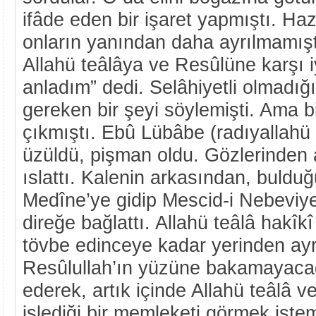
ifâde eden bir işaret yapmıştı. Haz
onların yanından daha ayrılmamışt
Allahü teâlâya ve Resûlüne karşı i
anladım” dedi. Selâhiyetli olmadığı
gereken bir şeyi söylemişti. Ama b
çıkmıştı. Ebû Lübâbe (radıyallah
üzüldü, pişman oldu. Gözlerinden 
ıslattı. Kalenin arkasından, bulduğ
Medîne’ye gidip Mescid-i Nebeviye 
direğe bağlattı. Allahü teâlâ hakîkî
tövbe edinceye kadar yerinden ay
Resûlullah’ın yüzüne bakamayacağ
ederek, artık içinde Allahü teâlâ 
işlediği bir memleketi görmek isteme