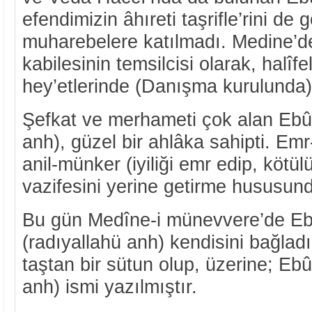
efendimizin âhıreti taşrifle’rini d
muharebelere katılmadı. Medine’de
kabilesinin temsilcisi olarak, halîfel
hey’etlerinde (Danışma kurulunda) 
Şefkat ve merhameti çok alan Ebû
anh), güzel bir ahlâka sahipti. Emr
anil-münker (iyiliği emr edip, kötü
vazifesini yerine getirme hususunda
Bu gün Medîne-i münevvere’de Eb
(radıyallahü anh) kendisini bağladı
taştan bir sütun olup, üzerine; Eb
anh) ismi yazılmıştır.