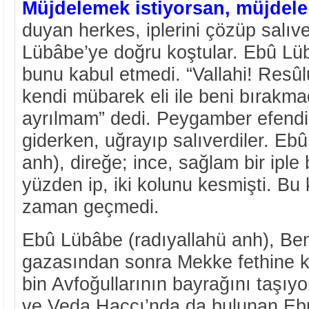
Müjdelemek istiyorsan, müjdele
duyan herkes, iplerini çözüp salıv
Lübâbe’ye doğru koştular. Ebû Lüb
bunu kabul etmedi. “Vallahi! Resûl
kendi mübarek eli ile beni bırakm
ayrılmam” dedi. Peygamber efend
giderken, uğrayıp salıverdiler. Eb
anh), direğe; ince, sağlam bir iple
yüzden ip, iki kolunu kesmişti. Bu 
zaman geçmedi.
Ebû Lübâbe (radıyallahü anh), Be
gazasından sonra Mekke fethine k
bin Avfoğullarının bayrağını taşı
ve Veda Haccı’nda da bulunan Eb