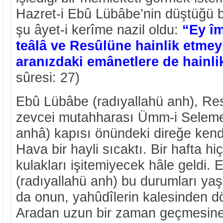
Hazret-i Ebû Lübâbe’nin düştüğü bu 
şu âyet-i kerîme nazil oldu:
“Ey îm
teâlâ ve Resûlüne hainlik etmeyi
aranızdaki emânetlere de hainli
sûresi: 27)
Ebû Lübâbe (radıyallahü anh), Res
zevcei mutahharası Ümm-i Seleme’
anhâ) kapısı önündeki direğe kendi
Hava bir hayli sıcaktı. Bir hafta hi
kulakları işitemiyecek hâle geldi.
(radıyallahü anh) bu durumları ya
da onun, yahûdîlerin kalesinden dö
Aradan uzun bir zaman geçmesin