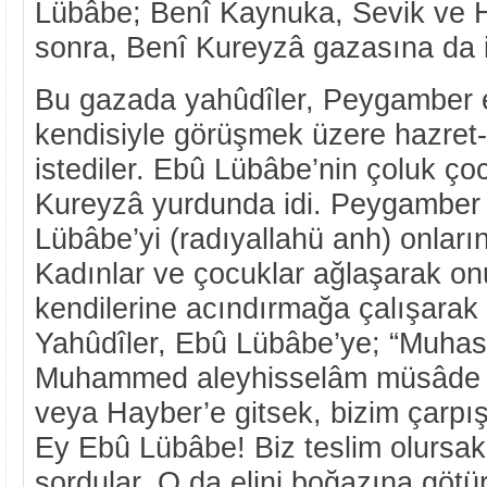
Lübâbe; Benî Kaynuka, Sevik ve 
sonra, Benî Kureyzâ gazasına da iş
Bu gazada yahûdîler, Peygamber 
kendisiyle görüşmek üzere hazret-
istediler. Ebû Lübâbe’nin çoluk ço
Kureyzâ yurdunda idi. Peygamber 
Lübâbe’yi (radıyallahü anh) onları
Kadınlar ve çocuklar ağlaşarak onu
kendilerine acındırmağa çalışarak
Yahûdîler, Ebû Lübâbe’ye; “Muhasa
Muhammed aleyhisselâm müsâde e
veya Hayber’e gitsek, bizim çarp
Ey Ebû Lübâbe! Biz teslim olursak
sordular. O da elini boğazına götür