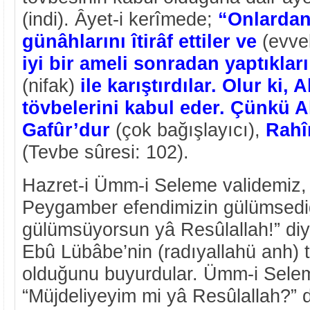
(indi). Âyet-i kerîmede;
“Onlardan
günâhlarını îtirâf ettiler ve
(evvel
iyi bir ameli sonradan yaptıklar
(nifak)
ile karıştırdılar. Olur ki, 
tövbelerini kabul eder. Çünkü A
Gafûr’dur
(çok bağışlayıcı),
Rahî
(Tevbe sûresi: 102).
Hazret-i Ümm-i Seleme validemiz, 
Peygamber efendimizin gülümsediğ
gülümsüyorsun yâ Resûlallah!” di
Ebû Lübâbe’nin (radıyallahü anh) 
olduğunu buyurdular. Ümm-i Selem
“Müjdeliyeyim mi yâ Resûlallah?” 