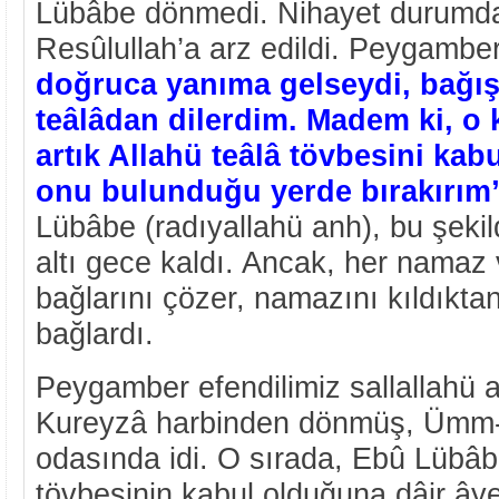
Lübâbe dönmedi. Nihayet durumda
Resûlullah’a arz edildi. Peygambe
doğruca yanıma gelseydi, bağış
teâlâdan dilerdim. Madem ki, o 
artık Allahü teâlâ tövbesini kab
onu bulunduğu yerde bırakırım
Lübâbe (radıyallahü anh), bu şekil
altı gece kaldı. Ancak, her namaz 
bağlarını çözer, namazını kıldıkta
bağlardı.
Peygamber efendilimiz sallallahü a
Kureyzâ harbinden dönmüş, Ümm-
odasında idi. O sırada, Ebû Lübâbe
tövbesinin kabul olduğuna dâir âye