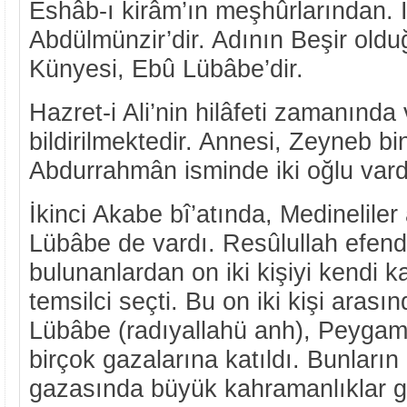
Eshâb-ı kirâm’ın meşhûrlarından. İ
Abdülmünzir’dir. Adının Beşir oldu
Künyesi, Ebû Lübâbe’dir.
Hazret-i Ali’nin hilâfeti zamanında v
bildirilmektedir. Annesi, Zeyneb bi
Abdurrahmân isminde iki oğlu vard
İkinci Akabe bî’atında, Medineliler
Lübâbe de vardı. Resûlullah efendi
bulunanlardan on iki kişiyi kendi k
temsilci seçti. Bu on iki kişi aras
Lübâbe (radıyallahü anh), Peygam
birçok gazalarına katıldı. Bunların 
gazasında büyük kahramanlıklar gö