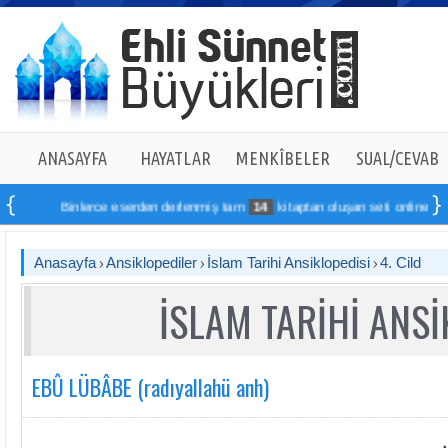
ANASAYFA
HAYATLAR
MENKÎBELER
SUAL/CEVAB
Binlerce eserden derlenmiş tam
14
kitaptan oluşan seti online sipariş vereb
Anasayfa
Ansiklopediler
İslam Tarihi Ansiklopedisi
4. Cild
İSLAM TARİHİ ANSİ
EBÛ LÜBÂBE (radıyallahü anh)