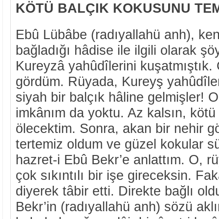
KÖTÜ BALÇIK KOKUSUNU TEM
Ebû Lübâbe (radıyallahü anh), ken
bağladığı hâdise ile ilgili olarak şö
Kureyzâ yahûdîlerini kuşatmıştık.
gördüm. Rüyada, Kureyş yahûdîler
siyah bir balçık hâline gelmişler!
imkânım da yoktu. Az kalsın, kötü
ölecektim. Sonra, akan bir nehir 
tertemiz oldum ve güzel kokular 
hazret-i Ebû Bekr’e anlattım. O, rü
çok sıkıntılı bir işe gireceksin. Fa
diyerek tâbir etti. Direkte bağlı 
Bekr’in (radıyallahü anh) sözü ak