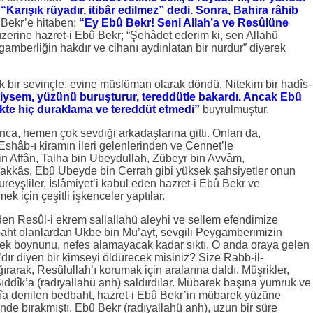
; “Karışık rüyadır, itibâr edilmez” dedi. Sonra, Bahira râhib
Bekr’e hitaben;
“Ey Ebû Bekr! Seni Allah’a ve Resûlüne
erine hazret-i Ebû Bekr; “Şehâdet ederim ki, sen Allahü
amberliğin hakdır ve cihanı aydınlatan bir nurdur” diyerek
 bir sevinçle, evine müslüman olarak döndü. Nitekim bir hadîs-
tiysem, yüzünü buruşturur, tereddütle bakardı. Ancak Ebû
ekte hiç duraklama ve tereddüt etmedi”
buyrulmuştur.
ca, hemen çok sevdiği arkadaşlarına gitti. Onları da,
 Eshâb-ı kiramın ileri gelenlerinden ve Cennet’le
 Affân, Talha bin Ubeydullah, Zübeyr bin Avvâm,
Vakkâs, Ebû Ubeyde bin Cerrah gibi yüksek şahsiyetler onun
ureyşliler, İslâmiyet’i kabul eden hazret-i Ebû Bekr ve
k için çeşitli işkenceler yaptılar.
eden Resûl-i ekrem sallallahü aleyhi ve sellem efendimize
dbaht olanlardan Ukbe bin Mu’ayt, sevgili Peygamberimizin
ek boynunu, nefes alamayacak kadar sıktı. O anda oraya gelen
dır diyen bir kimseyi öldürecek misiniz? Size Rabb-il-
ğırarak, Resûlullah’ı korumak için aralarına daldı. Müşrikler,
Sıddîk’a (radıyallahü anh) saldırdılar. Mübarek başına yumruk ve
îa denilen bedbaht, hazret-i Ebû Bekr’in mübarek yüzüne
nde bırakmıştı. Ebû Bekr (radıyallahü anh), uzun bir süre