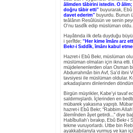
âlimden tâbirini istedin. O âlim
doğru tâbir etti”
buyurarak, Ebû 
davet ederim”
buyurdu. Bunun üz
teâlânın Resûlüsün ve senin peyg
O’nu tasdîk edip müslüman oldu.
Hayâtında ilk defa duyduğu büyük
i şerîfde;
“Her kime îmânı arz et
Bekr-i Sıddîk, îmânı kabul etm
Hazret-i Ebû Bekr, müslüman olun
müslüman olmaları için ikna etti.
müjdelenenlerden olan Osman bin
Abdurrahmân bin Avf, Sa’d ibni 
tavsiyesi ile müslüman oldular. K
arkadaşlarını dinlerinden döndürme
Birgün müşrikler, Kabe’yi tavaf 
saldırmışlardı. İçlerinden en be
mübarek yakasına yapıştı. Mübar
hazret-i Ebû Bekr; “Rabbim Allah’
âlemînden âyet getirdi...” diye ba
Habîbullah’ı bırakıp, Ebû Bekr-i 
tekme vuruyorlardı. Utbe bin Reb
ayakkabılarıyla vurmuş ve kan içi