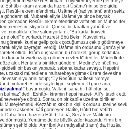
 değiştirmemeye ve Resûlullah’ın niyetlerini yerine getirmeye
nra, Eshâb-ı kiram arasında hazret-i Üsâme’nin sefere gidip
şti. Resûl-i ekrem efendimiz, Üsâme’yi (radıyallahü anh) sekiz
fına göndermişti. Mübarek eliyle Üsâme’ye bir de bayrak
en çıkmadan Resûl-i ekrem efendimiz vefat ettiler. Muhacirler
rilmemesini istiyorlardı. Çünkü, bir taraftan yahûdî ve
d ve münafıklar dîne saldırıyorlardı. “Bu kadar kuvveti
 ne olur!” diyorlardı. Hazret-i Ebû Bekr; “Kuvvetimiz
ğunu görerek, kurtlar gelip çoluk çocuğumuzu çekip götürmeye
übarek eliyle bayrağını verdiği Üsâme’nin ordusunu Şam’a yine
eket ettirdi. İslâm düşmanları bu hareketi görüp korktular.
 bu kadar kuvveti uzağa göndermezlerdi” dediler. Mürtedlerle
göze aldı. Her tarafa birlikler gönderdi. Medine’ye hücûma
şiddetli bir baskın yaparak, sabaha kadar savaştı. Hepsini
likte, uzaktaki mürtedlerle muharebeye gitmek üzere devesine
in devesinin yularını tutup; “Ey Resûlün halîfesi! Nereye
Uhud muharebesinde söylediğini söylerim. O gün sana;
bizi yakma!”
buyurmuştu. Vallahi, sana bir hâl olur ise,
ulmaz” dedi. Eshâb-ı kiramın hepsi hazret-i Ali’yi tasdik etti.
ünevvere’ye döndü. Sonra, on bir kabîle üzerine birlikler
 Müseylemet-ül-Kezzâb’ın kırk bin kişilik ordusu üzerine sevk
rindeki askerleri kâfî görmeyen Halîfe, Hâlid bin Velîd’i
i. Daha önce hazret-i Hâlid; Talhâ, Secâh ve Mâlik bin
’ye dönmüştü. Yemâme’de de büyük zafer kazandı. Yirmi bin
üslüman şehîd oldu. Amr ibni As (radıyallahü anh) da, Huzâa