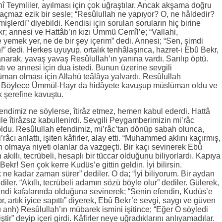
 Teymliler, ayılması için çok uğraştılar. Ancak akşama doğru
 açmaz ezik bir sesle; “Resûlullah ne yapıyor? O, ne hâldedir?
işlerdi” diyebildi. Kendisi için sorulan soruların hiç birine
; annesi ve Hattâb’ın kızı Ümmü Cemîl’e; “Vallahi,
 yemek yer, ne de bir şey içerim” dedi. Annesi; “Sen, şimdi
!” dedi. Herkes uyuyup, ortalık tenhâlaşınca, hazret-i Ebû Bekr,
rak, yavaş yavaş Resûlullah’ın yanına vardı. Sarılıp öptü.
 ve annesi için dua istedi. Bunun üzerine sevgili
an olması için Allahü teâlâya yalvardı. Resûlullah
u. Böylece Ümmül-Hayr da hidâyete kavuşup müslüman oldu ve
 şerefine kavuştu.
ndimiz ne söylerse, îtirâz etmez, hemen kabul ederdi. Hattâ
bile îtirâzsız kabullenirdi. Sevgili Peygamberimizin mi’râc
oldu. Resûlullah efendimiz, mi’râc’tan dönüp sabah olunca,
âcı anlattı, işiten kâfirler, alay etti. “Muhammed aklını kaçırmış,
n olmaya niyeti olanlar da vazgeçti. Bir kaçı sevinerek Ebû
kıllı, tecrübeli, hesaplı bir tüccar olduğunu biliyorlardı. Kapıya
kr! Sen çok kerre Kudüs’e gittin geldin. İyi bilirsin.
e kadar zaman sürer” dediler. O da; “İyi biliyorum. Bir aydan
diler. “Akıllı, tecrübeli adamın sözü böyle olur” dediler. Gülerek,
ndi kafalarında olduğuna sevinerek; “Senin efendin, Kudüs’e
r, artık iyice sapıttı” diyerek, Ebû Bekr’e sevgi, saygı ve güven
ü anh) Resûlullah’ın mübarek ismini işitince; “Eğer O söyledi
tir” deyip içeri girdi. Kâfirler neye uğradıklarını anlıyamadılar.