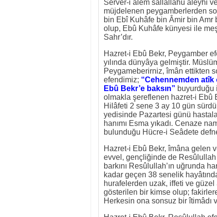
Server-i âlem sallallahü aleyhi ve
müjdelenen peygamberlerden sonr
bin Ebî Kuhâfe bin Âmir bin Amr 
olup, Ebû Kuhâfe künyesi ile me
Sahr’dır.
Hazret-i Ebû Bekr, Peygamber efe
yılında dünyâya gelmiştir. Müslü
Peygameberirniz, îmân ettikten 
efendimiz;
“Cehennemden atîk 
Ebû Bekr’e baksın”
buyurduğu i
olmakla şereflenen hazret-i Ebû B
Hilâfeti 2 sene 3 ay 10 gün sürdü
yedisinde Pazartesi günü hastaland
hanımı Esma yıkadı. Cenaze nama
bulunduğu Hücre-i Seâdete defne
Hazret-i Ebû Bekr, îmâna gelen v
evvel, gençliğinde de Resûlullah 
barkını Resûlullah’ın uğrunda har
kadar geçen 38 senelik hayâtında 
hurafelerden uzak, iffeti ve güzel
gösterilen bir kimse olup; fakirler
Herkesin ona sonsuz bir îtimâdı v