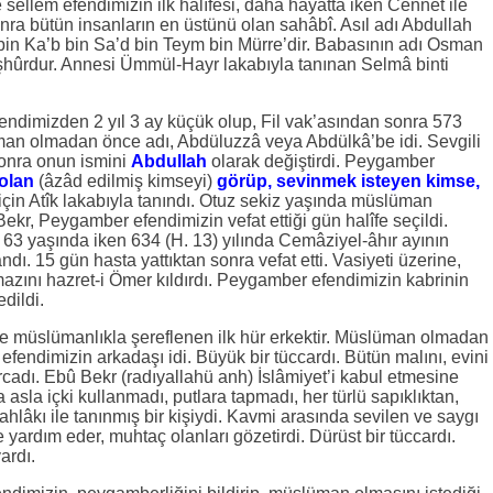
 sellem efendimizin ilk halîfesi, daha hayatta iken Cennet ile
a bütün insanların en üstünü olan sahâbî. Asıl adı Abdullah
bin Ka’b bin Sa’d bin Teym bin Mürre’dir. Babasının adı Osman
şhûrdur. Annesi Ümmül-Hayr lakabıyla tanınan Selmâ binti
ndimizden 2 yıl 3 ay küçük olup, Fil vak’asından sonra 573
man olmadan önce adı, Abdüluzzâ veya Abdülkâ’be idi. Sevgili
sonra onun ismini
Abdullah
olarak değiştirdi. Peygamber
olan
(âzâd edilmiş kimseyi)
görüp, sevinmek isteyen kimse,
çin Atîk lakabıyla tanındı. Otuz sekiz yaşında müslüman
ekr, Peygamber efendimizin vefat ettiği gün halîfe seçildi.
 63 yaşında iken 634 (H. 13) yılında Cemâziyel-âhır ayının
ı. 15 gün hasta yattıktan sonra vefat etti. Vasiyeti üzerine,
zını hazret-i Ömer kıldırdı. Peygamber efendimizin kabrinin
dildi.
e müslümanlıkla şereflenen ilk hür erkektir. Müslüman olmadan
efendimizin arkadaşı idi. Büyük bir tüccardı. Bütün malını, evini
cadı. Ebû Bekr (radıyallahü anh) İslâmiyet’i kabul etmesine
asla içki kullanmadı, putlara tapmadı, her türlü sapıklıktan,
 ahlâkı ile tanınmış bir kişiydi. Kavmi arasında sevilen ve saygı
e yardım eder, muhtaç olanları gözetirdi. Dürüst bir tüccardı.
ardı.