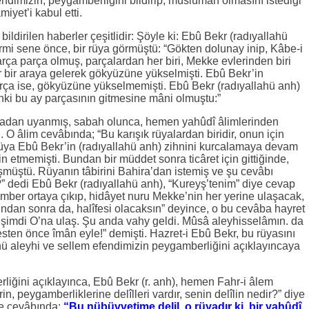
ndimizin, peygamberliğini bildirip, müslüman olmasını istediği
yet’i kabul etti.
dirilen haberler çeşitlidir: Şöyle ki: Ebû Bekr (radıyallahü
rmi sene önce, bir rüya görmüştü: “Gökten dolunay inip, Kâbe-i
a parça olmuş, parçalardan her biri, Mekke evlerinden biri
 bir araya gelerek gökyüzüne yükselmişti. Ebû Bekr’in
rça ise, gökyüzüne yükselmemişti. Ebû Bekr (radıyallahü anh)
ki bu ay parçasının gitmesine mâni olmuştu:”
yadan uyanmış, sabah olunca, hemen yahûdî âlimlerinden
ı. O âlim cevâbında; “Bu karışık rüyalardan biridir, onun için
 rüya Ebû Bekr’in (radıyallahü anh) zihnini kurcalamaya devam
n etmemişti. Bundan bir müddet sonra ticâret için gittiğinde,
şmüştü. Rüyanın tâbirini Bahira’dan istemiş ve şu cevâbı
?” dedi Ebû Bekr (radıyallahü anh), “Kureyş’tenim” diye cevap
amber ortaya çıkıp, hidâyet nuru Mekke’nin her yerine ulaşacak,
ından sonra da, halîfesi olacaksın” deyince, o bu cevâba hayret
k, şimdi O’na ulaş. Şu anda vahy geldi. Mûsâ aleyhisselâmın. da
esten önce îmân eyle!” demişti. Hazret-i Ebû Bekr, bu rüyasını
lahü aleyhi ve sellem efendimizin peygamberliğini açıklayıncaya
iğini açıklayınca, Ebû Bekr (r. anh), hemen Fahr-i âlem
, peygamberliklerine delîlleri vardır, senin delîlin nedir?” diye
de cevâbında:
“Bu nübüvvetime delil, o rüyadır ki, bir yahûdî