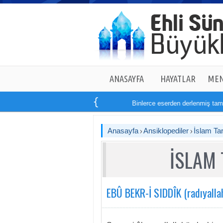
ANASAYFA
HAYATLAR
MEN
Binlerce eserden derlenmiş tam
14
kitapt
Anasayfa
Ansiklopediler
İslam Tar
İSLAM 
EBÛ BEKR-İ SIDDÎK (radıyalla