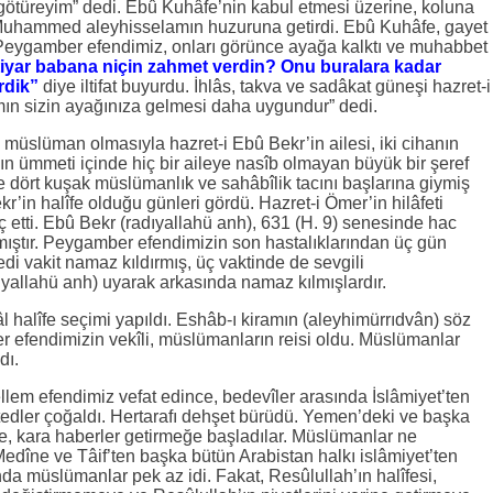
götüreyim” dedi. Ebû Kuhâfe’nin kabul etmesi üzerine, koluna
i Muhammed aleyhisselamın huzuruna getirdi. Ebû Kuhâfe, gayet
 Peygamber efendimiz, onları görünce ayağa kalktı ve muhabbet
tiyar babana niçin zahmet verdin? Onu buralara kadar
rdik”
diye iltifat buyurdu. İhlâs, takva ve sadâkat güneşi hazret-i
ın sizin ayağınıza gelmesi daha uygundur” dedi.
müslüman olmasıyla hazret-i Ebû Bekr’in ailesi, iki cihanın
ümmeti içinde hiç bir aileye nasîb olmayan büyük bir şeref
ede dört kuşak müslümanlık ve sahâbîlik tacını başlarına giymiş
r’in halîfe olduğu günleri gördü. Hazret-i Ömer’in hilâfeti
ç etti. Ebû Bekr (radıyallahü anh), 631 (H. 9) senesinde hac
pmıştır. Peygamber efendimizin son hastalıklarından üç gün
i vakit namaz kıldırmış, üç vaktinde de sevgili
allahü anh) uyarak arkasında namaz kılmışlardır.
âl halîfe seçimi yapıldı. Eshâb-ı kiramın (aleyhimürrıdvân) söz
ber efendimizin vekîli, müslümanların reisi oldu. Müslümanlar
dı.
llem efendimiz vefat edince, bedevîler arasında İslâmiyet’ten
ürtedler çoğaldı. Hertarafı dehşet bürüdü. Yemen’deki ve başka
e, kara haberler getirmeğe başladılar. Müslümanlar ne
Medîne ve Tâif’ten başka bütün Arabistan halkı islâmiyet’ten
ında müslümanlar pek az idi. Fakat, Resûlullah’ın halîfesi,