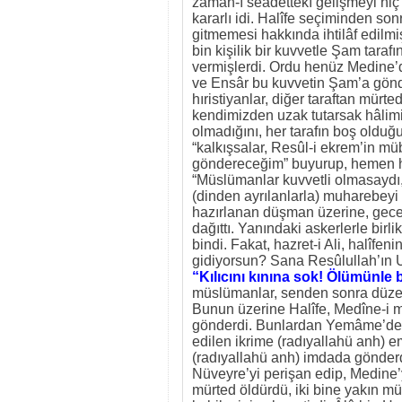
zamân-ı seâdettekî gelişmeyi hiç
kararlı idi. Halîfe seçiminden so
gitmemesi hakkında ihtilâf edilmi
bin kişilik bir kuvvetle Şam tara
vermişlerdi. Ordu henüz Medine’d
ve Ensâr bu kuvvetin Şam’a gönde
hıristiyanlar, diğer taraftan mürte
kendimizden uzak tutarsak hâlimiz
olmadığını, her tarafın boş oldu
“kalkışsalar, Resûl-i ekrem’in m
göndereceğim” buyurup, hemen har
“Müslümanlar kuvvetli olmasaydı,
(dinden ayrılanlarla) muharebeyi 
hazırlanan düşman üzerine, gece 
dağıttı. Yanındaki askerlerle bir
bindi. Fakat, hazret-i Ali, halîfen
gidiyorsun? Sana Resûlullah’ın 
“Kılıcını kınına sok! Ölümünle 
müslümanlar, senden sonra düzen b
Bunun üzerine Halîfe, Medîne-i m
gönderdi. Bunlardan Yemâme’deki
edilen ikrime (radıyallahü anh) em
(radıyallahü anh) imdada gönderd
Nüveyre’yi perişan edip, Medine
mürted öldürdü, iki bine yakın m