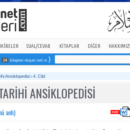
KÎBELER
SUAL/CEVAB
KİTAPLAR
DİĞER
HAKKIMIZ
an oluşan seti online sipariş verebilirsiniz
ihi Ansiklopedisi
4. Cild
TARİHİ ANSİKLOPEDİSİ
hü anh)