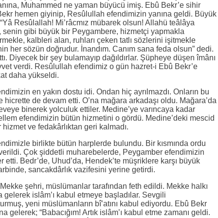
 canına, Muhammed ne yaman büyücü imiş. Ebû Bekr’e sihir
 Bekr hemen giyinip, Resûlullah efendimizin yanına geldi. Büyük
 “Yâ Resûlallah! Mi’râcmız mübarek olsun! Allahü teâlâya
ri, senin gibi büyük bir Peygambere, hizmetçi yapmakla
mekle, kalbleri alan, ruhları çeken tatlı sözlerini işitmekle
nin her sözün doğrudur. İnandım. Canım sana feda olsun” dedi.
ırttı. Diyecek bir şey bulamayıp dağıldırlar. Şüpheye düşen îmânı
uvvet verdi. Resûlullah efendimiz o gün hazret-i Ebû Bekr’e
kat daha yükseldi.
ndimizin en yakın dostu idi. Ondan hiç ayrılmazdı. Onların bu
 hicrette de devam etti. O’na mağara arkadaşı oldu. Mağara’da
 deveye binerek yolculuk ettiler. Medine’ye varıncaya kadar
sellem efendimizin bütün hizmetini o gördü. Medine’deki mescid
bir hizmet ve fedakârlıktan geri kalmadı.
ndimizle birlikte bütün harplerde bulundu. Bir kısmında ordu
verildi. Çok şiddetli muharebelerde, Peygamber efendimizin
er etti. Bedr’de, Uhud’da, Hendek’te müşriklere karşı büyük
rbinde, sancakdârlık vazifesini yerine getirdi.
 Mekke şehri, müslümanlar tarafından feth edildi. Mekke halkı
elerek islâm’ı kabul etmeye başladılar. Sevgili
urmuş, yeni müslümanların bî’atını kabul ediyordu. Ebû Bekr
na gelerek; “Babacığım! Artık islâm’ı kabul etme zamanı geldi.