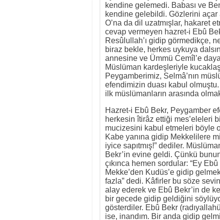
kendine gelemedi. Babası ve Benî
kendine gelebildi. Gözlerini açar
O’na da dil uzatmışlar, hakaret etm
cevap vermeyen hazret-i Ebû Bekr
Resûlullah’ı gidip görmedikçe, ne
biraz bekle, herkes uykuya dalsın
annesine ve Ümmü Cemîl’e dayana
Müslüman kardeşleriyle kucaklaştı
Peygamberimiz, Selmâ’nın müslüm
efendimizin duası kabul olmuşt
ilk müslümanların arasında olmak
Hazret-i Ebû Bekr, Peygamber efe
herkesin îtirâz ettiği mes’eleleri 
mucizesini kabul etmeleri böyle 
Kabe yanına gidip Mekkelilere mi’r
iyice sapıtmış!” dediler. Müslüma
Bekr’in evine geldi. Çünkü bunun a
çıkınca hemen sordular: “Ey Ebû Be
Mekke’den Kudüs’e gidip gelmek n
fazla” dedi. Kâfirler bu söze sevin
alay ederek ve Ebû Bekr’in de ke
bir gecede gidip geldiğini söylüyo
gösterdiler. Ebû Bekr (radıyallah
ise, inandım. Bir anda gidip gelmiş