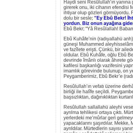
Haydi seni Resûlullah’ın yanına 
girerek onu, iki cihanın efendis
ihtiyar olup gözleri görmüyordu.
dolu bir sesle;
“Ey Ebû Bekr! İh
yordun. Biz onun ayağına gide
Ebû Bekr; “Yâ Resûlallah! Babam
Ebû Kuhâfe’nin (radıyallahü anh) 
güneşi Muhammed aleyhisselâmın 
ve fazîlete erişti. Çünkü, bir ail
oldular. Ebû Kuhâfe, oğlu Ebû Bek
devrinde îmânlı olarak âhırete gö
kafilesi başkanlığı vazifesini ya
imamlık görevinde bulunup, on yed
Peygamberimiz, Ebû Bekr’e (radıy
Resûlullah’ın vefatı üzerine derh
birliği ile halîfe seçildi. Peygam
başsızlıktan, dağınıklıktan kurtarıl
Resûlullah sallallahü aleyhi vese
ayrılma tehlikesi ortaya çıktı. M
yerlerdeki me’mûrlar geri gelmey
yapacaklarını şaşırdılar. Mekke, 
ayrıldılar. Mürtedlerin sayısı yan