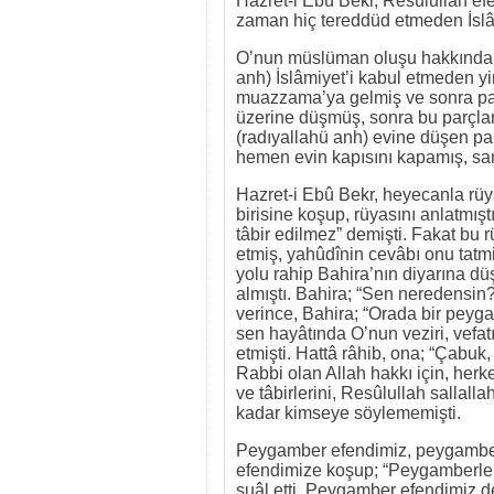
Hazret-i Ebû Bekr, Resûlullah efe
zaman hiç tereddüd etmeden İslâmi
O’nun müslüman oluşu hakkında bil
anh) İslâmiyet’i kabul etmeden yi
muazzama’ya gelmiş ve sonra parç
üzerine düşmüş, sonra bu parçlar
(radıyallahü anh) evine düşen pa
hemen evin kapısını kapamış, san
Hazret-i Ebû Bekr, heyecanla rü
birisine koşup, rüyasını anlatmışt
tâbir edilmez” demişti. Fakat bu
etmiş, yahûdînin cevâbı onu tatmi
yolu rahip Bahira’nın diyarına dü
almıştı. Bahira; “Sen neredensin
verince, Bahira; “Orada bir peyg
sen hayâtında O’nun veziri, vefat
etmişti. Hattâ râhib, ona; “Çabu
Rabbi olan Allah hakkı için, herk
ve tâbirlerini, Resûlullah sallal
kadar kimseye söylememişti.
Peygamber efendimiz, peygamberl
efendimize koşup; “Peygamberlerin
suâl etti. Peygamber efendimiz 