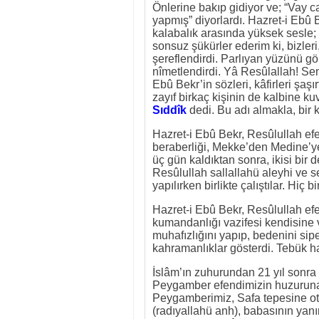
Önlerine bakıp gidiyor ve; “Vay
yapmış” diyorlardı. Hazret-i Ebû
kalabalık arasında yüksek sesle;
sonsuz şükürler ederim ki, bizle
şereflendirdi. Parlıyan yüzünü gör
nîmetlendirdi. Yâ Resûlallah! Se
Ebû Bekr’in sözleri, kâfirleri şaş
zayıf birkaç kişinin de kalbine k
Sıddîk
dedi. Bu adı almakla, bir 
Hazret-i Ebû Bekr, Resûlullah efe
beraberliği, Mekke’den Medine’ye
üç gün kaldıktan sonra, ikisi bir
Resûlullah sallallahü aleyhi ve 
yapılırken birlikte çalıştılar. Hiç 
Hazret-i Ebû Bekr, Resûlullah efe
kumandanlığı vazifesi kendisine 
muhafızlığını yapıp, bedenini sip
kahramanlıklar gösterdi. Tebük ha
İslâm’ın zuhurundan 21 yıl sonra
Peygamber efendimizin huzuruna g
Peygamberimiz, Safa tepesine ot
(radıyallahü anh), babasının yanı