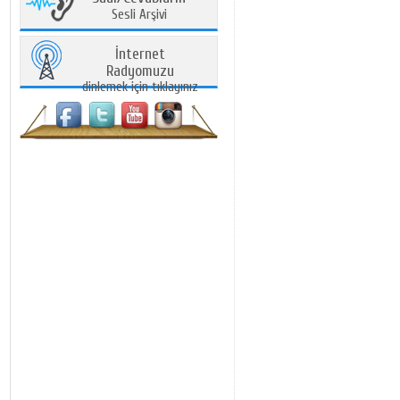
Sesli Arşivi
İnternet
Radyomuzu
dinlemek için tıklayınız