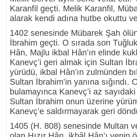
Karanfil geçti. Melik Karanfil, Mü
alarak kendi adına hutbe okuttu ve
1402 senesinde Mübarek Şah ölünc
İbrahim geçti. O sırada son Tuğl
Hân, Majlu ikbal Hân’ın elinde kukla
Kanevç’i geri almak için Sultan İbr
yürüdü, ikbal Hân’ın zulmünden 
Sultan İbrahim’in yanına sığındı.
bulamayınca Kanevç’i az sayıdaki a
Sultan İbrahim onun üzerine yürüm
Kanevç’e saldırmayarak geri dönd
1405 (H. 808) senesinde Multan v
olan Hızır Hân, ikbâl Hân’ı yenip 