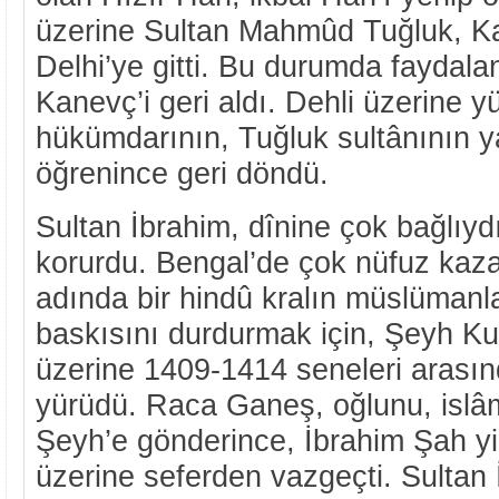
üzerine Sultan Mahmûd Tuğluk, Ka
Delhi’ye gitti. Bu durumda faydal
Kanevç’i geri aldı. Dehli üzerine 
hükümdarının, Tuğluk sultânının y
öğrenince geri döndü.
Sultan İbrahim, dînine çok bağlıydı.
korurdu. Bengal’de çok nüfuz ka
adında bir hindû kralın müslümanl
baskısını durdurmak için, Şeyh Kut
üzerine 1409-1414 seneleri arası
yürüdü. Raca Ganeş, oğlunu, islâmi
Şeyh’e gönderince, İbrahim Şah yi
üzerine seferden vazgeçti. Sultan