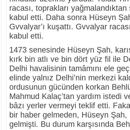
racası, toprakları yağmalandıktan
kabul etti. Daha sonra Hüseyn Şa
Gvvalyar’ı kuşattı. Gvvalyar racas
kabul etti.
1473 senesinde Hüseyn Şah, karısı
kırk bin atlı ve bin dört yüz fil ile
Delhi havalisinin tamâmını ele geçi
elinde yalnız Delhi’nin merkezi ka
ordusunun gücünden korkan Behlül
Mahmud Kalaç’tan yardım istedi ve
bâzı yerler vermeyi teklif etti. F
bir haber gelmeden, Hüseyn Şah, 
gelmişti. Bu durum karşısında Behl