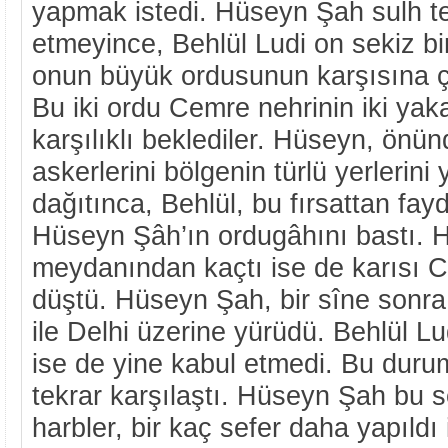
yapmak istedi. Hüseyn Şah sulh tek
etmeyince, Behlül Ludi on sekiz bin
onun büyük ordusunun karşısına ç
Bu iki ordu Cemre nehrinin iki ya
karşılıklı beklediler. Hüseyn, önü
askerlerini bölgenin türlü yerlerin
dağıtınca, Behlül, bu fırsattan fa
Hüseyn Şâh’ın ordugâhını bastı. 
meydanından kaçtı ise de karısı Ce
düştü. Hüseyn Şah, bir sîne sonra
ile Delhi üzerine yürüdü. Behlül Lu
ise de yine kabul etmedi. Bu durum
tekrar karşılaştı. Hüseyn Şah bu s
harbler, bir kaç sefer daha yapıld