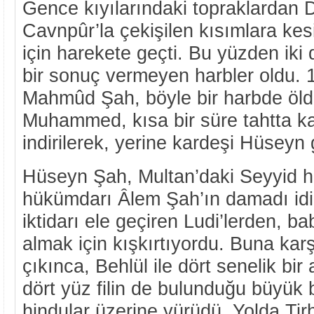
Gence kıyılarındaki topraklardan De
Cavnpûr’la çekişilen kısımlara ke
için harekete geçti. Bu yüzden iki
bir sonuç vermeyen harbler oldu.
Mahmûd Şah, böyle bir harbde öld
Muhammed, kısa bir süre tahtta ka
indirilerek, yerine kardeşi Hüseyn g
Hüseyn Şah, Multan’daki Seyyid 
hükümdarı Âlem Şah’ın damadı idi.
iktidarı ele geçiren Ludi’lerden, ba
almak için kışkırtıyordu. Buna kar
çıkınca, Behlül ile dört senelik bi
dört yüz filin de bulunduğu büyük b
hindular üzerine yürüdü. Yolda Tir