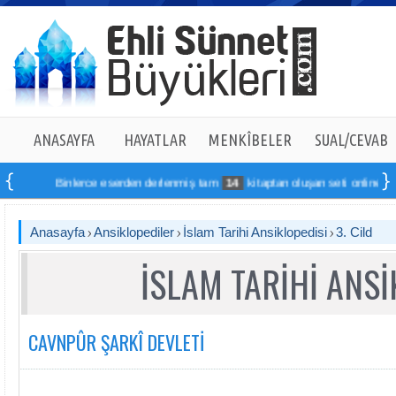
ANASAYFA
HAYATLAR
MENKÎBELER
SUAL/CEVAB
Binlerce eserden derlenmiş tam
14
kitaptan oluşan seti online sipariş vere
Anasayfa
Ansiklopediler
İslam Tarihi Ansiklopedisi
3. Cild
İSLAM TARİHİ ANSİ
CAVNPÛR ŞARKÎ DEVLETİ