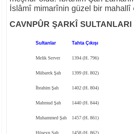
İslâmî mimarînin güzel bir mahallî e
CAVNPÛR ŞARKÎ SULTANLARI
Sultanlar
Tahta Çıkışı
Melik Server
1394 (H. 796)
Mübarek Şah
1399 (H. 802)
İbrahim Şah
1402 (H. 804)
Mahmud Şah
1440 (H. 844)
Muhammed Şah
1457 (H. 861)
Hüseyn Şah
1458 (H. 862)