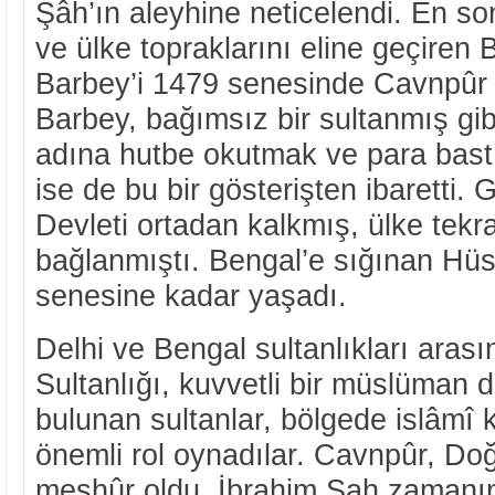
Şâh’ın aleyhine neticelendi. En s
ve ülke topraklarını eline geçiren 
Barbey’i 1479 senesinde Cavnpûr t
Barbey, bağımsız bir sultanmış gi
adına hutbe okutmak ve para bast
ise de bu bir gösterişten ibaretti
Devleti ortadan kalkmış, ülke tekra
bağlanmıştı. Bengal’e sığınan Hü
senesine kadar yaşadı.
Delhi ve Bengal sultanlıkları ara
Sultanlığı, kuvvetli bir müslüman de
bulunan sultanlar, bölgede islâmî 
önemli rol oynadılar. Cavnpûr, Doğ
meşhûr oldu. İbrahim Şah zamanı