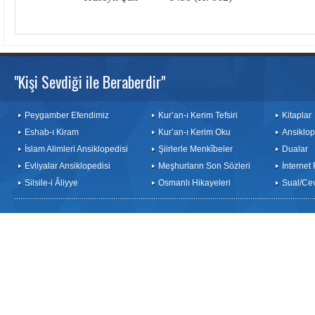
"Kişi Sevdiği ile Beraberdir"
Peygamber Efendimiz
Kur’an-ı Kerim Tefsiri
Kitaplar
Eshab-ı Kiram
Kur’an-ı Kerim Oku
Ansiklop
İslam Alimleri Ansiklopedisi
Şiirlerle Menkîbeler
Dualar
Evliyalar Ansiklopedisi
Meşhurların Son Sözleri
İnternet
Silsile-i Âliyye
Osmanlı Hikayeleri
Sual/Ce