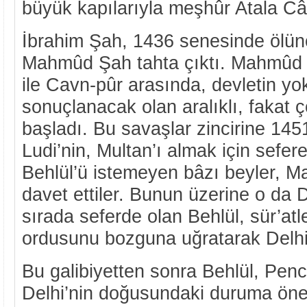
büyük kapılarıyla meşhûr Atala Câm
İbrahim Şah, 1436 senesinde ölünc
Mahmûd Şah tahta çıktı. Mahmûd
ile Cavn-pûr arasında, devletin yo
sonuçlanacak olan aralıklı, fakat 
başladı. Bu savaşlar zincirine 14
Ludi’nin, Multan’ı almak için sefe
Behlül’ü istemeyen bâzı beyler, M
davet ettiler. Bunun üzerine o da D
sırada seferde olan Behlül, sür’at
ordusunu bozguna uğratarak Delhi’
Bu galibiyetten sonra Behlül, Penc
Delhi’nin doğusundaki duruma öne