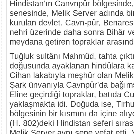
Hindistan’ın Canvnpûr bölgesinde,
senesinde, Melik Server adında bi
kurulan devlet. Cavn-pûr, Benares
nehri üzerinde daha sonra Bihâr ve
meydana getiren topraklar arasında
Tuğluk sultânı Mahmûd, tahta çıkt
doğusunda ayaklanan hindûlara ka
Cihan lakabıyla meşhûr olan Melik
Şark ünvanıyla Cavnpûr’da bağımsız
Eline geçirdiği topraklar, batıda 
yaklaşmakta idi. Doğuda ise, Tirhu
bölgesinin bir kısmını da içine alı
(H. 802)deki Hindistan seferi sıras
Melik Server aynı sene vefat etti. Y