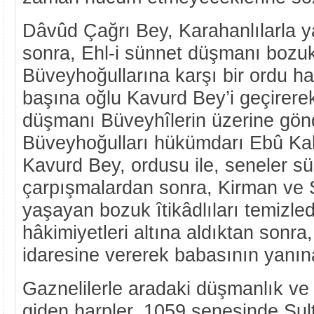
Dâvûd Çağrı Bey, Karahanlılarla 
sonra, Ehl-i sünnet düşmanı bozuk 
Büveyhoğullarına karşı bir ordu h
başına oğlu Kavurd Bey’i geçirere
düşmanı Büveyhîlerin üzerine gönd
Büveyhoğulları hükümdarı Ebû Kal
Kavurd Bey, ordusu ile, seneler s
çarpışmalardan sonra, Kirman ve 
yaşayan bozuk îtikâdlıları temizled
hâkimiyetleri altına aldıktan sonra
idaresine vererek babasının yanı
Gaznelilerle aradaki düşmanlık ve
giden harpler, 1059 senesinde Sul