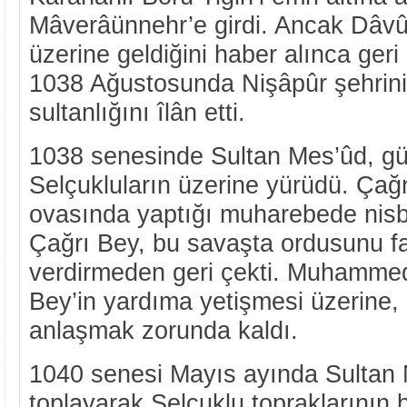
Mâverâünnehr’e girdi. Ancak Dâvû
üzerine geldiğini haber alınca ger
1038 Ağustosunda Nişâpûr şehrini 
sultanlığını îlân etti.
1038 senesinde Sultan Mes’ûd, güç
Selçukluların üzerine yürüdü. Çağr
ovasında yaptığı muharebede nisbî
Çağrı Bey, bu savaşta ordusunu fa
verdirmeden geri çekti. Muhamme
Bey’in yardıma yetişmesi üzerine,
anlaşmak zorunda kaldı.
1040 senesi Mayıs ayında Sultan
toplayarak Selçuklu topraklarının b