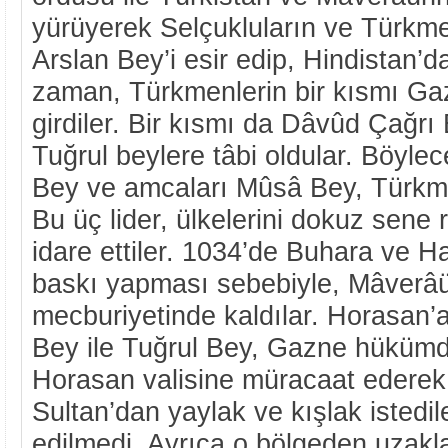
yürüyerek Selçukluların ve Türkmen
Arslan Bey’i esir edip, Hindistan’d
zaman, Türkmenlerin bir kısmı Gazn
girdiler. Bir kısmı da Dâvûd Çağ
Tuğrul beylere tâbi oldular. Böyle
Bey ve amcaları Mûsâ Bey, Türkmen
Bu üç lider, ülkelerini dokuz sene 
idare ettiler. 1034’de Buhara ve H
baskı yapması sebebiyle, Mâverâü
mecburiyetinde kaldılar. Horasan’
Bey ile Tuğrul Bey, Gazne hüküm
Horasan valisine müracaat ederek, 
Sultan’dan yaylak ve kışlak istedile
edilmedi. Ayrıca o bölgeden uzakla