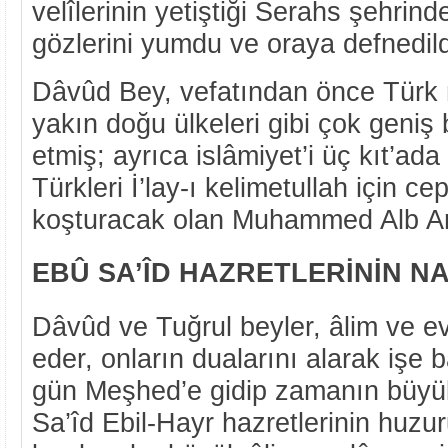
velîlerinin yetiştiği Serahs şehrin
gözlerini yumdu ve oraya defnedild
Dâvûd Bey, vefatından önce Türk m
yakın doğu ülkeleri gibi çok geniş
etmiş; ayrıca islâmiyet’i üç kıt’a
Türkleri İ’lay-ı kelimetullah için 
koşturacak olan Muhammed Alb Ars
EBÛ SA’ÎD HAZRETLERİNİN NA
Dâvûd ve Tuğrul beyler, âlim ve e
eder, onların dualarını alarak işe b
gün Meşhed’e gidip zamanın büyük
Sa’îd Ebil-Hayr hazretlerinin huzuru