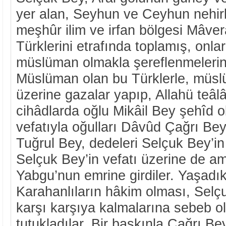
yer alan, Seyhun ve Ceyhun nehirl
meşhûr ilim ve irfan bölgesi Mâve
Türklerini etrafında toplamış, onla
müslüman olmakla şereflenmelerin
Müslüman olan bu Türklerle, müs
üzerine gazalar yapıp, Allahü teâlâ
cihâdlarda oğlu Mikâil Bey şehîd ol
vefatıyla oğulları Dâvûd Çağrı Be
Tuğrul Bey, dedeleri Selçuk Bey’in 
Selçuk Bey’in vefatı üzerine de amc
Yabgu’nun emrine girdiler. Yaşadı
Karahanlıların hâkim olması, Selçu
karşı karşıya kalmalarına sebeb ol
tutukladılar. Bir baskınla Çağrı Be