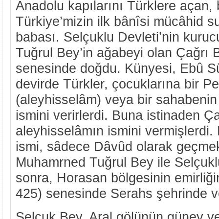
Anadolu kapılarını Türklere açan,
Türkiye’mizin ilk bânîsi mücâhid su
babası. Selçuklu Devleti’nin kur
Tuğrul Bey’in ağabeyi olan Çağrı 
senesinde doğdu. Künyesi, Ebû S
devirde Türkler, çocuklarına bir 
(aleyhisselâm) veya bir sahabenin
ismini verirlerdi. Buna istinaden 
aleyhisselâmın ismini vermişlerdi.
ismi, sâdece Dâvûd olarak geçmek
Muhamrned Tuğrul Bey ile Selçuklu
sonra, Horasan bölgesinin emirliği
425) senesinde Serahs şehrinde vef
Selçuk Bey, Aral gölünün güney 