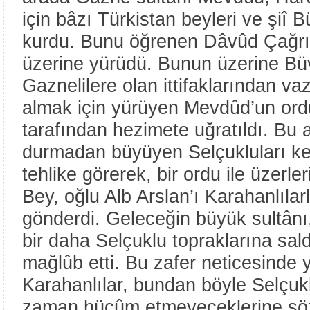
için bâzı Türkistan beyleri ve şiî Bü
kurdu. Bunu öğrenen Dâvûd Çağrı
üzerine yürüdü. Bunun üzerine Bü
Gaznelilere olan ittifaklarından va
almak için yürüyen Mevdûd’un ord
tarafından hezimete uğratıldı. Bu 
durmadan büyüyen Selçukluları kend
tehlike görerek, bir ordu ile üzerle
Bey, oğlu Alb Arslan’ı Karahanlıla
gönderdi. Geleceğin büyük sultânı
bir daha Selçuklu topraklarına sa
mağlûb etti. Bu zafer neticesinde
Karahanlılar, bundan böyle Selçukl
zaman hücûm etmeyeceklerine söz 