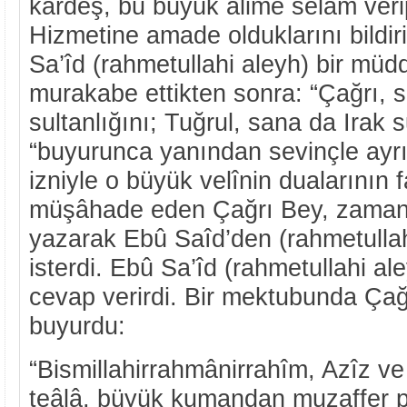
kardeş, bu büyük âlime selâm verip 
Hizmetine amade olduklarını bildiri
Sa’îd (rahmetullahi aleyh) bir müd
murakabe ettikten sonra: “Çağrı,
sultanlığını; Tuğrul, sana da Irak s
“buyurunca yanından sevinçle ayrıl
izniyle o büyük velînin dualarının f
müşâhade eden Çağrı Bey, zama
yazarak Ebû Saîd’den (rahmetullah
isterdi. Ebû Sa’îd (rahmetullahi a
cevap verirdi. Bir mektubunda Çağ
buyurdu:
“Bismillahirrahmânirrahîm, Azîz ve 
teâlâ, büyük kumandan muzaffer p