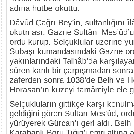
adına hutbe okuttu.
Dâvûd Çağrı Bey’in, sultanlığını î
okutması, Gazne Sultânı Mes’ûd’un
ordu kurup, Selçuklular üzerine y
Subaşı kumandasındaki Gazne ord
yakınlarındaki Talhâb’da karşılaya
süren kanlı bir çarpışmadan sonra
zaferden sonra 1038’de Belh ve Her
Horasan’ın kuzeyi tamâmiyle ele g
Selçukluların gittikçe karşı konulm
geldiğini gören Sultan Mes’ûd, ord
yürüyerek Gürcan’ı geri aldı. Bel
Karahanlı Börü Tiğin’i emri altına 