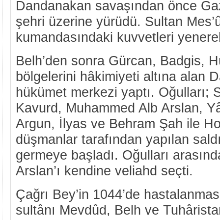
Dandanakan savaşından önce Gazne
şehri üzerine yürüdü. Sultan Mes
kumandasındaki kuvvetleri yenerek 
Belh’den sonra Gürcan, Badgis, H
bölgelerini hâkimiyeti altına alan 
hükümet merkezi yaptı. Oğulları; 
Kavurd, Muhammed Alb Arslan, Yâ
Argun, İlyas ve Behram Şah ile Ho
düşmanlar tarafından yapılan saldı
germeye başladı. Oğulları arası
Arslan’ı kendine veliahd seçti.
Çağrı Bey’in 1044’de hastalanması
sultânı Mevdûd, Belh ve Tuhârista