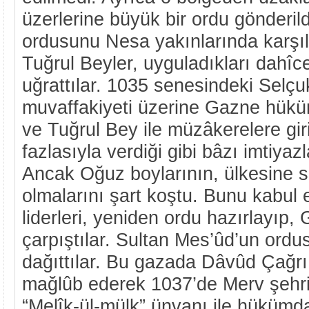
üzerlerine büyük bir ordu gönderi
ordusunu Nesa yakınlarında karş
Tuğrul Beyler, uyguladıkları dahîce
uğrattılar. 1035 senesindeki Selç
muvaffakiyeti üzerine Gazne hük
ve Tuğrul Bey ile müzâkerelere giriş
fazlasıyla verdiği gibi bâzı imtiya
Ancak Oğuz boylarının, ülkesine 
olmalarını şart koştu. Bunu kabul
liderleri, yeniden ordu hazırlayıp, 
çarpıştılar. Sultan Mes’ûd’un ord
dağıttılar. Bu gazada Dâvûd Çağrı
mağlûb ederek 1037’de Merv şehrin
“Melîk-ül-mülk” ünvanı ile hükümdar