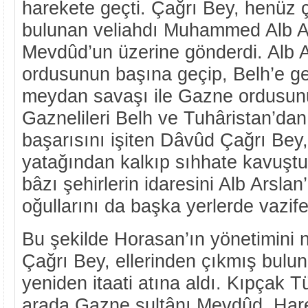
harekete geçti. Çağrı Bey, henüz 
bulunan veliahdı Muhammed Alb Ar
Mevdûd’un üzerine gönderdi. Alb A
ordusunun başına geçip, Belh’e gel
meydan savaşı ile Gazne ordusunu
Gaznelileri Belh ve Tuhâristan’da
başarısını işiten Dâvûd Çağrı Bey
yatağından kalkıp sıhhate kavuştu
bâzı şehirlerin idaresini Alb Arslan’
oğullarını da başka yerlerde vazife
Bu şekilde Horasan’ın yönetimini n
Çağrı Bey, ellerinden çıkmış bulu
yeniden itaati atına aldı. Kıpçak Tür
arada Gazne sultânı Mevdûd, Hare