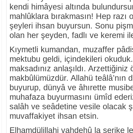
kendi himâyesi altında bulundursu
mahlûklara bırakmasın! Hep razı o
şeyleri ihsan buyursun. Sonu pişma
olan her şeyden, fadlı ve keremi 
Kıymetli kumandan, muzaffer pâdi
mektubu geldi, içindekileri okuduk
maksadınız anlaşıldı. Arzettiğiniz 
makbûlümüzdür. Allahü teâlâ’nın da
buyurup, dünyâ ve âhırette musib
muhafaza buyurmasını ümîd ederi
salâh ve seâdetine vesile olacak 
muvaffakiyet ihsan etsin.
Elhamdülillahi vahdehû la şerike le