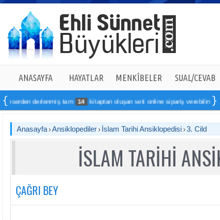
ANASAYFA
HAYATLAR
MENKÎBELER
SUAL/CEVAB
derlenmiş tam
14
kitaptan oluşan seti online sipariş verebilirsiniz
Anasayfa
Ansiklopediler
İslam Tarihi Ansiklopedisi
3. Cild
İSLAM TARİHİ ANSİ
ÇAĞRI BEY