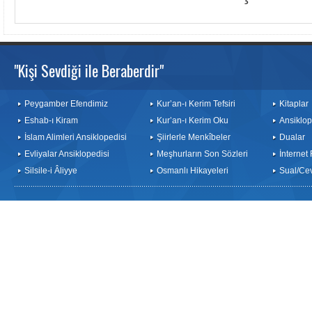
"Kişi Sevdiği ile Beraberdir"
Peygamber Efendimiz
Kur’an-ı Kerim Tefsiri
Kitaplar
Eshab-ı Kiram
Kur’an-ı Kerim Oku
Ansiklop
İslam Alimleri Ansiklopedisi
Şiirlerle Menkîbeler
Dualar
Evliyalar Ansiklopedisi
Meşhurların Son Sözleri
İnternet
Silsile-i Âliyye
Osmanlı Hikayeleri
Sual/Ce