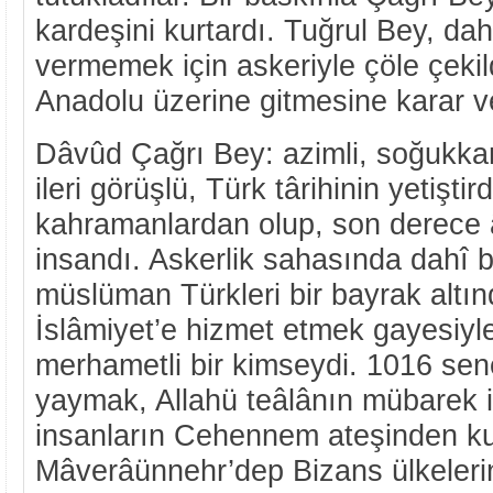
kardeşini kurtardı. Tuğrul Bey, dah
vermemek için askeriyle çöle çekil
Anadolu üzerine gitmesine karar ve
Dâvûd Çağrı Bey: azimli, soğukkan
ileri görüşlü, Türk târihinin yetiştir
kahramanlardan olup, son derece âd
insandı. Askerlik sahasında dahî 
müslüman Türkleri bir bayrak altı
İslâmiyet’e hizmet etmek gayesiyl
merhametli bir kimseydi. 1016 sene
yaymak, Allahü teâlânın mübarek 
insanların Cehennem ateşinden kur
Mâverâünnehr’dep Bizans ülkelerin