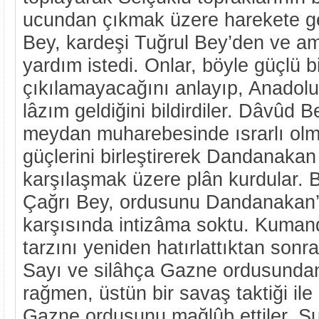
ucundan çıkmak üzere harekete g
Bey, kardeşi Tuğrul Bey’den ve 
yardım istedi. Onlar, böyle güçlü b
çıkılamayacağını anlayıp, Anadolu
lâzım geldiğini bildirdiler. Dâvûd B
meydan muharebesinde ısrarlı olm
güçlerini birleştirerek Dandanaka
karşılaşmak üzere plân kurdular
Çağrı Bey, ordusunu Dandanakan
karşısında intizâma soktu. Kuman
tarzını yeniden hatırlattıktan sonr
Sayı ve silâhça Gazne ordusundan
rağmen, üstün bir savaş taktiği il
Gazne ordusunu mağlûb ettiler. Su