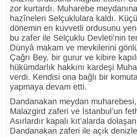
zor kurtardı. Muharebe meydanına 
hazîneleri Selçuklulara kaldı. Küçü
dönemin en kuvvetli ordusunu ye
bu zafer ile Selçuklu Devleti’nin te
Dünyâ makam ve mevkilerini gönl
Çağrı Bey, bir gurur ve kibire kap
hükümdarlık hakkını kardeşi Muh
verdi. Kendisi ona bağlı bir komut
yapmaya devam etti.
Dandanakan meydan muharebesi, T
Malazgird zaferi ve İstanbul’un feth
Asırlardır kapalı kıt’alarda dolaşa
Dandanakan zaferi ile açık denizl