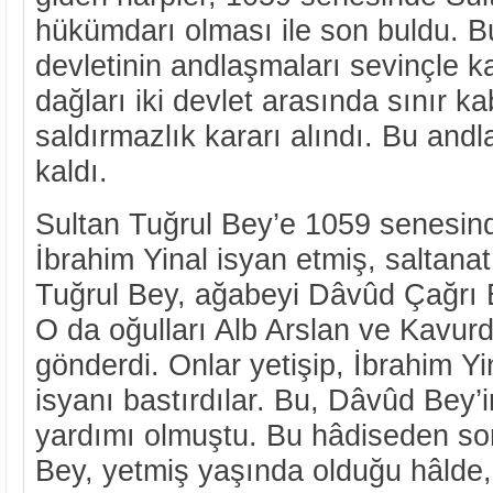
hükümdarı olması ile son buldu. B
devletinin andlaşmaları sevinçle k
dağları iki devlet arasında sınır ka
saldırmazlık kararı alındı. Bu andla
kaldı.
Sultan Tuğrul Bey’e 1059 senesin
İbrahim Yinal isyan etmiş, saltana
Tuğrul Bey, ağabeyi Dâvûd Çağrı B
O da oğulları Alb Arslan ve Kavurd
gönderdi. Onlar yetişip, İbrahim Yin
isyanı bastırdılar. Bu, Dâvûd Bey’
yardımı olmuştu. Bu hâdiseden s
Bey, yetmiş yaşında olduğu hâlde, 