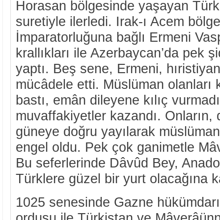
Horasan bölgesinde yaşayan Türk
suretiyle ilerledi. Irak-ı Acem böl
İmparatorluğuna bağlı Ermeni Vas
krallıkları ile Azerbaycan’da pek ş
yaptı. Beş sene, Ermeni, hıristiya
mücâdele etti. Müslüman olanları 
bastı, emân dileyene kılıç vurmad
muvaffakiyetler kazandı. Onların,
güneye doğru yayılarak müslümanl
engel oldu. Pek çok ganimetle Mâ
Bu seferlerinde Dâvûd Bey, Anad
Türklere güzel bir yurt olacağına k
1025 senesinde Gazne hükümdarı
ordusu ile Türkistan ve Mâverâün