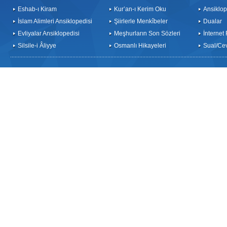
Eshab-ı Kiram
Kur’an-ı Kerim Oku
Ansiklop
İslam Alimleri Ansiklopedisi
Şiirlerle Menkîbeler
Dualar
Evliyalar Ansiklopedisi
Meşhurların Son Sözleri
İnternet
Silsile-i Âliyye
Osmanlı Hikayeleri
Sual/Ce