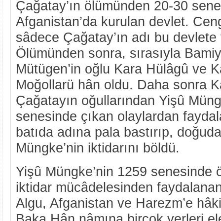
Çağatay’ın ölümünden 20-30 sene 
Afganistan’da kurulan devlet. Ceng
sâdece Çağatay’ın adı bu devlete v
Ölümünden sonra, sırasıyla Bamiy
Mütügen’in oğlu Kara Hülâgû ve 
Moğollarü hân oldu. Daha sonra 
Çağatayın oğullarından Yişû Müng
senesinde çıkan olaylardan fayda
batıda adına pala bastırıp, doğud
Müngke’nin iktidarını böldü.
Yişû Müngke’nin 1259 senesinde 
iktidar mücâdelesinden faydalana
Algu, Afganistan ve Harezm’e hâki
Baka Hân nâmına birçok yerleri ele