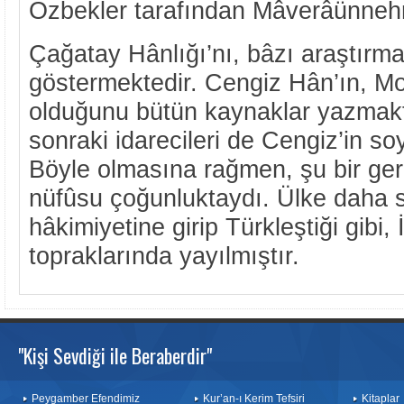
Özbekler tarafından Mâverâünnehr’
Çağatay Hânlığı’nı, bâzı araştırma
göstermektedir. Cengiz Hân’ın, M
olduğunu bütün kaynaklar yazmakt
sonraki idarecileri de Cengiz’in s
Böyle olmasına rağmen, şu bir gerç
nüfûsu çoğunluktaydı. Ülke daha 
hâkimiyetine girip Türkleştiği gibi, 
topraklarında yayılmıştır.
"Kişi Sevdiği ile Beraberdir"
Peygamber Efendimiz
Kur’an-ı Kerim Tefsiri
Kitaplar