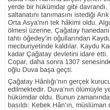
yerde bir hükümdar gibi davrandı. 
saltanatını tanımasını istediği Arı
Orta Asya’nın tek hâkimi oldu. Al
ölmesi üzerine, Çağatay hanedanı
tahtı öğedey’in oğullarından Kay
mecburiyetinde kaldılar. Kaydu K
kadar Çağatay devletini idare etti
Copar, daha sonra 1307 senesind
oğlu Duva başa geçti.
Çağatay Hânlığı’nın gerçek kuru
edilmektedir. Duva’nın ölümüyle y
hükümdar oldu. Bunun zamanında 
basıldı: Kebek Hân’ın, müslüman 