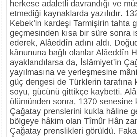
herkese adaletli davrandığı ve mü
etmediği kaynaklarda yazılıdır. 1
Kebek’in kardeşi Tarmişirin tahta ge
geçmesinden kısa bir süre sonra i
ederek, Alâeddîn adını aldı. Doğu
kânununa bağlı olanlar Alâeddîn H
ayaklandılarsa da, İslâmiyet’in Ça
yayılmasına ve yerleşmesine mâni
güç dengesi de Türklerin tarafına
soyu, gücünü gittikçe kaybetti. Al
ölümünden sonra, 1370 senesine k
Çağatay prenslerini kukla hâline g
bölgeye hâkim olan Tîmûr Hân za
Çağatay prenslikleri görüldü. Fakat