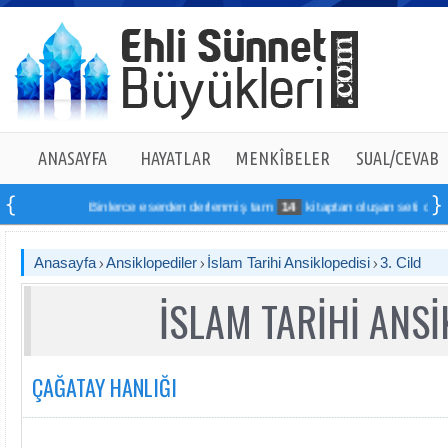
ANASAYFA
HAYATLAR
MENKÎBELER
SUAL/CEVAB
Binlerce eserden derlenmiş tam
14
kitaptan oluşan seti online sip
Anasayfa
Ansiklopediler
İslam Tarihi Ansiklopedisi
3. Cild
İSLAM TARİHİ ANSİ
ÇAĞATAY HANLIĞI