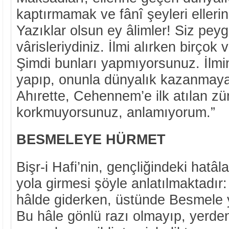
kaptırmamak ve fânî şeyleri elleri
Yazıklar olsun ey âlimler! Siz pey
vârisleriydiniz. İlmi alırken birçok 
Şimdi bunları yapmıyorsunuz. İlmin
yapıp, onunla dünyalık kazanmay
Ahırette, Cehennem’e ilk atılan z
korkmuyorsunuz, anlamıyorum.”
BESMELEYE HÜRMET
Bişr-i Hafi’nin, gençliğindeki hatâ
yola girmesi şöyle anlatılmaktadır:
hâlde giderken, üstünde Besmele ya
Bu hâle gönlü razı olmayıp, yerden