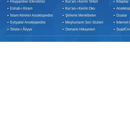
Peygamber Efendimiz
Kur’an-ı Kerim Tefsiri
Kitaplar
Eshab-ı Kiram
Kur’an-ı Kerim Oku
Ansiklop
İslam Alimleri Ansiklopedisi
Şiirlerle Menkîbeler
Dualar
Evliyalar Ansiklopedisi
Meşhurların Son Sözleri
İnternet
Silsile-i Âliyye
Osmanlı Hikayeleri
Sual/Ce