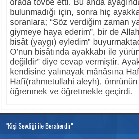
orada tövbe etti. Bu anda ayağın
bulunmadığı için, sonra hiç ayakk
soranlara; “Söz verdiğim zaman ya
giymeye haya ederim”, bir de Allah
bisât (yaygı) eyledim” buyurmakta
O’nun bisâtında ayakkabı ile yür
değildir” diye cevap vermiştir. Aya
kendisine yalınayak mânâsına Hafi 
Hafî(rahmetullahi aleyh), ömrünün 
öğrenmek ve öğretmekle geçirdi.
"Kişi Sevdiği ile Beraberdir"