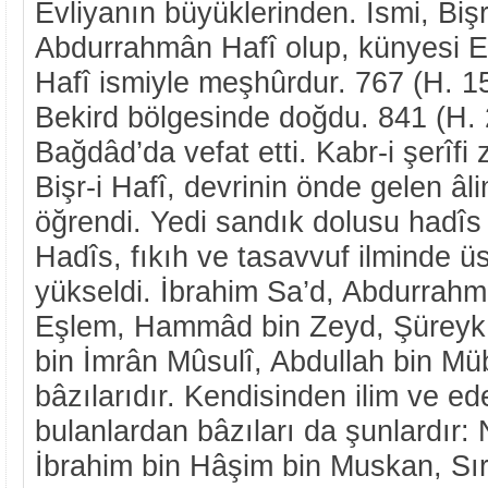
Evliyanın büyüklerinden. İsmi, Bişr
Abdurrahmân Hafî olup, künyesi Eb
Hafî ismiyle meşhûrdur. 767 (H. 1
Bekird bölgesinde doğdu. 841 (H. 
Bağdâd’da vefat etti. Kabr-i şerîfi z
Bişr-i Hafî, devrinin önde gelen âli
öğrendi. Yedi sandık dolusu hadîs 
Hadîs, fıkıh ve tasavvuf ilminde ü
yükseldi. İbrahim Sa’d, Abdurrahm
Eşlem, Hammâd bin Zeyd, Şüreyk 
bin İmrân Mûsulî, Abdullah bin M
bâzılarıdır. Kendisinden ilim ve e
bulanlardan bâzıları da şunlardır
İbrahim bin Hâşim bin Muskan, Sırr