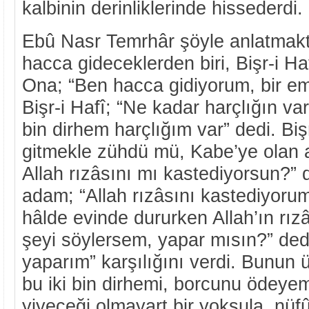
kalbinin derinliklerinde hissederdi.
Ebû Nasr Temrhâr şöyle anlatmakta
hacca gideceklerden biri, Bişr-i Ha
Ona; “Ben hacca gidiyorum, bir emr
Bişr-i Hafî; “Ne kadar harçlığın var
bin dirhem harçlığım var” dedi. Biş
gitmekle zühdü mü, Kabe’ye olan 
Allah rızâsını mı kastediyorsun?” 
adam; “Allah rızâsını kastediyorum”
hâlde evinde dururken Allah’ın rız
şeyi söylersem, yapar mısın?” ded
yaparım” karşılığını verdi. Bunun 
bu iki bin dirhemi, borcunu ödeyem
yiyeceği olmayart bir yoksula, nüf