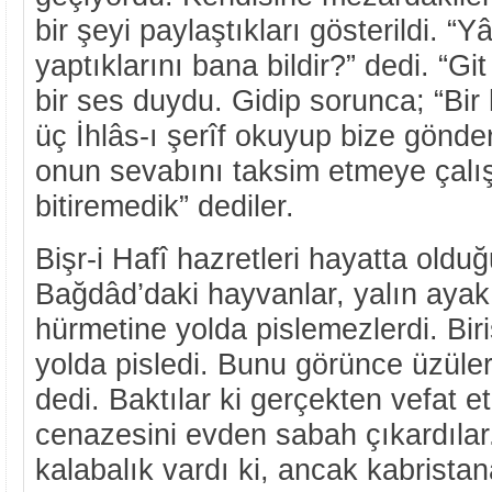
bir şeyi paylaştıkları gösterildi. “
yaptıklarını bana bildir?” dedi. “Git
bir ses duydu. Gidip sorunca; “Bir
üç İhlâs-ı şerîf okuyup bize gönde
onun sevabını taksim etmeye çalı
bitiremedik” dediler.
Bişr-i Hafî hazretleri hayatta olduğ
Bağdâd’daki hayvanlar, yalın ayak
hürmetine yolda pislemezlerdi. Bir
yolda pisledi. Bunu görünce üzüler
dedi. Baktılar ki gerçekten vefat et
cenazesini evden sabah çıkardılar
kalabalık vardı ki, ancak kabristan