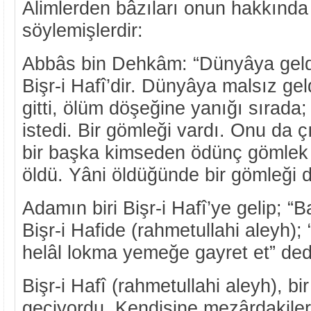
Alimlerden bâzıları onun hakkında
söylemişlerdir:
Abbâs bin Dehkâm: “Dünyâya geldiğ
Bişr-i Hafî’dir. Dünyâya malsız ge
gitti, ölüm döşeğine yanığı sırada;
istedi. Bir gömleği vardı. Onu da ç
bir başka kimseden ödünç gömlek a
öldü. Yâni öldüğünde bir gömleği d
Adamın biri Bişr-i Hafî’ye gelip; “B
Bişr-i Hafide (rahmetullahi aleyh);
helâl lokma yemeğe gayret et” ded
Bişr-i Hafî (rahmetullahi aleyh), b
geçiyordu. Kendisine mezârdakileri