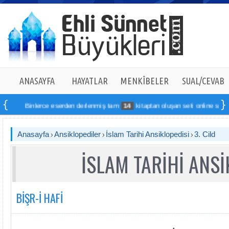
ANASAYFA
HAYATLAR
MENKÎBELER
SUAL/CEVAB
nlerce eserden derlenmiş tam
14
kitaptan oluşan seti online sipariş verebilir
Anasayfa
Ansiklopediler
İslam Tarihi Ansiklopedisi
3. Cild
İSLAM TARİHİ ANSİ
BİŞR-İ HAFİ