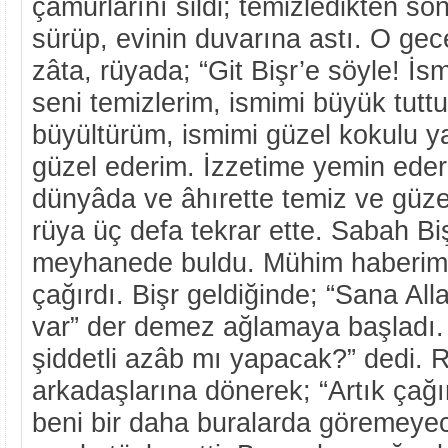
çamurlarını sildi; temizledikten so
sürüp, evinin duvarına astı. O gece
zâta, rüyada; “Git Bişr’e söyle! İsm
seni temizlerim, ismimi büyük tuttu
büyültürüm, ismimi güzel kokulu ya
güzel ederim. İzzetime yemin ederi
dünyâda ve âhırette temiz ve güze
rüya üç defa tekrar ette. Sabah Biş
meyhanede buldu. Mühim haberim 
çağırdı. Bişr geldiğinde; “Sana Al
var” der demez ağlamaya başladı.
şiddetli azâb mı yapacak?” dedi. 
arkadaşlarına dönerek; “Artık çağı
beni bir daha buralarda göremeye