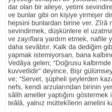
dar olan bir aileye, yetimi sevindir
ve bunlar gibi on kişiye yirmişer d
hepsini bunlardan birine ver. Zîrâ
sevindirmek, düşkünlere el uzatma
ve zayıflara yardım etmek, nafile
daha sevâbtır. Kalk da dediğim gib
yapmak istemiyorsan, bana kalbind
Vedâya gelen; “Doğrusu kalbrmde 
kuvvetlidir” deyince, Bişr gülüms
ve; “Servet, şüpheli şeylerden kaza
nefs, kendi arzularından birinin yer
sâlih ameller yaptığını göstermek i
teâlâ, yalnız müttekîlerin amelini k