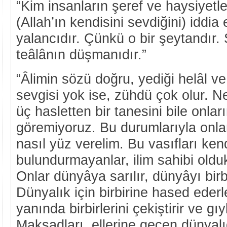
“Kim insanların şeref ve haysiyetl
(Allah’ın kendisini sevdiğini) iddia
yalancıdır. Çünkü o bir şeytandır.
teâlânın düşmanıdır.”
“Âlimin sözü doğru, yediği helâl v
sevgisi yok ise, zühdü çok olur. N
üç hasletten bir tanesini bile onlar
göremiyoruz. Bu durumlarıyla onlar
nasıl yüz verelim. Bu vasıfları ke
bulundurmayanlar, ilim sahibi oldukl
Onlar dünyâya sarılır, dünyâyı birb
Dünyalık için birbirine hased eder
yanında birbirlerini çekiştirir ve gı
Maksadları, ellerine geçen dünyalı