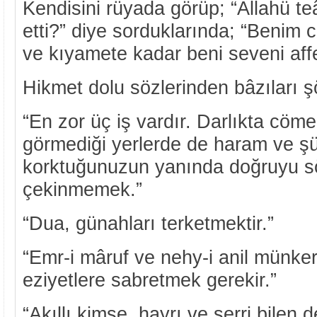
Kendisini rüyada görüp; “Allahü t
etti?” diye sorduklarında; “Benim
ve kıyamete kadar beni seveni aff
Hikmet dolu sözlerinden bâzıları şö
“En zor üç iş vardır. Darlıkta cöm
görmediği yerlerde de haram ve ş
korktuğunuzun yanında doğruyu 
çekinmemek.”
“Dua, günahları terketmektir.”
“Emr-i mâruf ve nehy-i anil münke
eziyetlere sabretmek gerekir.”
“Akıllı kimse, hayrı ve şerri bilen d