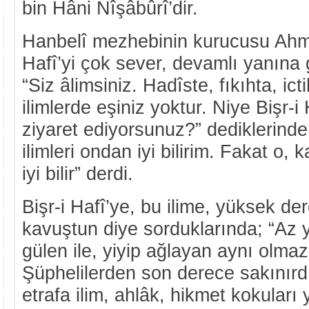
bin Hâni Nîşâbûrî’dir.
Hanbelî mezhebinin kurucusu Ahme
Hafî’yi çok sever, devamlı yanına g
“Siz âlimsiniz. Hadîste, fıkıhta, ic
ilimlerde eşiniz yoktur. Niye Bişr-i H
ziyaret ediyorsunuz?” dediklerinde;
ilimleri ondan iyi bilirim. Fakat o, 
iyi bilir” derdi.
Bişr-i Hafî’ye, bu ilime, yüksek de
kavuştun diye sorduklarında; “Az y
gülen ile, yiyip ağlayan aynı olma
Şüphelilerden son derece sakınır
etrafa ilim, ahlâk, hikmet kokuları