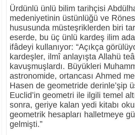
Ürdünlü ünlü bilim tarihçisi Abdül
medeniyetinin üstünlüğü ve Rönes
hususunda müsteşriklerden biri tar
eserde, bu üç ünlü kardeş ilim ad
ifâdeyi kullanıyor: “Açıkça görülüyo
kardeşler, ilmî anlayışta Allahü teâ
kavuşmuşlardı. Büyükleri Muhamm
astronomide, ortancası Ahmed me
Hasen de geometride derinle’şip 
Euclid’in geometri ile ilgili temel a
sonra, geriye kalan yedi kitabı o
geometrik hesapları halletmeye gü
gelmişti.”