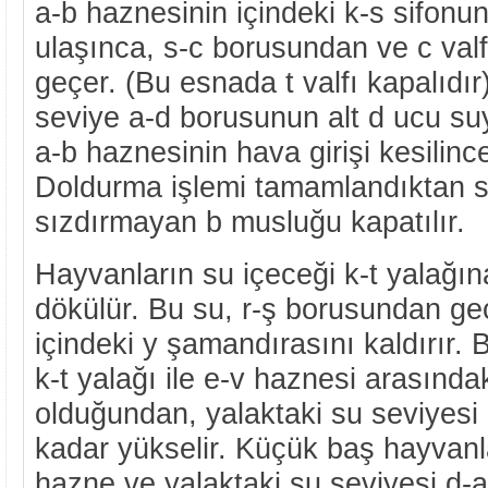
a-b haznesinin içindeki k-s sifonu
ulaşınca, s-c borusundan ve c val
geçer. (Bu esnada t valfı kapalıdı
seviye a-d borusunun alt d ucu su
a-b haznesinin hava girişi kesilinc
Doldurma işlemi tamamlandıktan s
sızdırmayan b musluğu kapatılır.
Hayvanların su içeceği k-t yalağın
dökülür. Bu su, r-ş borusundan ge
içindeki y şamandırasını kaldırır. B
k-t yalağı ile e-v haznesi arasınd
olduğundan, yalaktaki su seviyesi
kadar yükselir. Küçük baş hayvanla
hazne ve yalaktaki su seviyesi d-