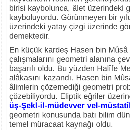
birisi kaybolunca, âlet üzerindeki
kayboluyordu. Görünmeyen bir yıld
üzerindeki yatay çizgi üzerinde gör
demektedir.
En küçük kardeş Hasen bin Mûsâ 
çalışmalarını geometri alanına çev
başarılı oldu. Bu yüzden Halîfe M
alâkasını kazandı. Hasen bin Mûsâ
âlimlerin çözemediği geometri probl
çözebiliyordu. Eliptik eğriler üzer
üş-Şekl-il-müdevver vel-müstatî
geometri konusunda batı bilim dün
temel müracaat kaynağı oldu.