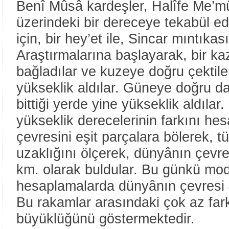
Benî Mûsâ kardeşler, Halîfe Me’mû
üzerindeki bir dereceye tekabül 
için, bir hey’et ile, Sincar mıntıkası
Araştırmalarına başlayarak, bir ka
bağladılar ve kuzeye doğru çektiler.
yükseklik aldılar. Güneye doğru da a
bittiği yerde yine yükseklik aldılar.
yükseklik derecelerinin farkını he
çevresini eşit parçalara bölerek, tü
uzaklığını ölçerek, dünyânın çevre
km. olarak buldular. Bu günkü mode
hesaplamalarda dünyânın çevresi 
Bu rakamlar arasındaki çok az fark,
büyüklüğünü göstermektedir.