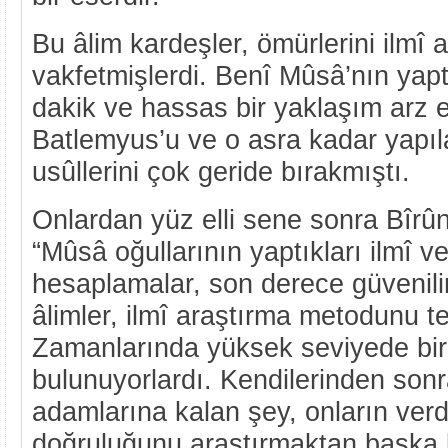
Bu âlim kardeşler, ömürlerini ilmî 
vakfetmişlerdi. Benî Mûsâ’nın yapt
dakik ve hassas bir yaklaşım arz e
Batlemyus’u ve o asra kadar yapı
usûllerini çok geride bırakmıştı.
Onlardan yüz elli sene sonra Bîrûn
“Mûsâ oğullarının yaptıkları ilmî 
hesaplamalar, son derece güvenili
âlimler, ilmî araştırma metodunu te’
Zamanlarında yüksek seviyede bir
bulunuyorlardı. Kendilerinden sonr
adamlarına kalan şey, onların verd
doğruluğunu araştırmaktan başka bi