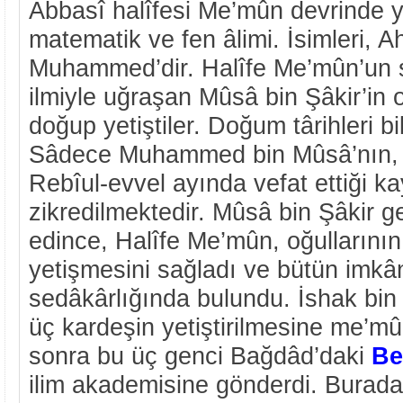
Abbasî halîfesi Me’mûn devrinde 
matematik ve fen âlimi. İsimleri,
Muhammed’dir. Halîfe Me’mûn’un 
ilmiyle uğraşan Mûsâ bin Şâkir’in 
doğup yetiştiler. Doğum târihleri b
Sâdece Muhammed bin Mûsâ’nın, 
Rebîul-evvel ayında vefat ettiği k
zikredilmektedir. Mûsâ bin Şâkir g
edince, Halîfe Me’mûn, oğullarının
yetişmesini sağladı ve bütün imkân
sedâkârlığında bulundu. İshak bin
üç kardeşin yetiştirilmesine me’mû
sonra bu üç genci Bağdâd’daki
Be
ilim akademisine gönderdi. Burada