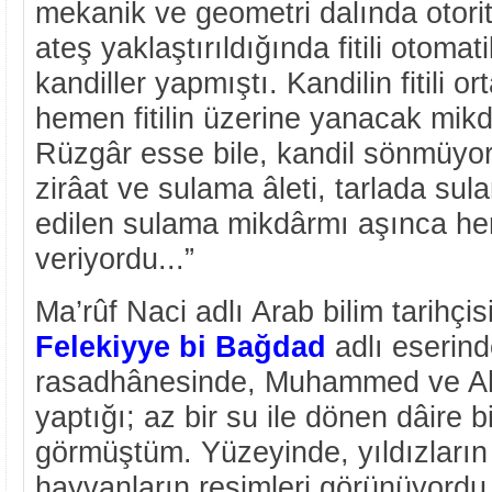
mekanik ve geometri dalında otorit
ateş yaklaştırıldığında fitili otoma
kandiller yapmıştı. Kandilin fitili o
hemen fitilin üzerine yanacak mikd
Rüzgâr esse bile, kandil sönmüyord
zirâat ve sulama âleti, tarlada su
edilen sulama mikdârmı aşınca he
veriyordu...”
Ma’rûf Naci adlı Arab bilim tarihçis
Felekiyye bi Bağdad
adlı eserin
rasadhânesinde, Muhammed ve Ah
yaptığı; az bir su ile dönen dâire b
görmüştüm. Yüzeyinde, yıldızların ş
hayvanların resimleri görünüyordu.