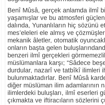
Benî Mûsâ, gerçek anlamda ilmî bi
yaşamışlar ve bu atmosferi güçlen
dalında, Yunanlıların hiç sözünü et
mes’eleleri ele almış ve çözmüşler
mekanik âletler, otomatik oyuncakl
onların başta gelen buluşlarındandı
benzeri ilmî gerçekleri görmemezl
müslümanlara karşı; “Sâdece beşer
durdular, nazarî ve tatbîkî ilimleri i
bulunmaktadırlar. Benî Mûsâ kardeş
diğer müslüman ilim adamlarının na
ilimlerdeki buluşları, ilmî eserler
çıkmakta ve iftiracıların sözlerini 