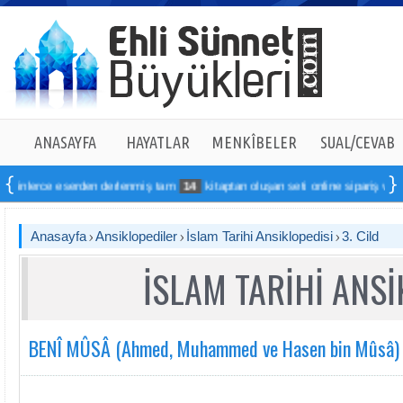
ANASAYFA
HAYATLAR
MENKÎBELER
SUAL/CEVAB
eserden derlenmiş tam
14
kitaptan oluşan seti online sipariş verebilirsiniz
Anasayfa
Ansiklopediler
İslam Tarihi Ansiklopedisi
3. Cild
İSLAM TARİHİ ANSİ
BENÎ MÛSÂ (Ahmed, Muhammed ve Hasen bin Mûsâ)