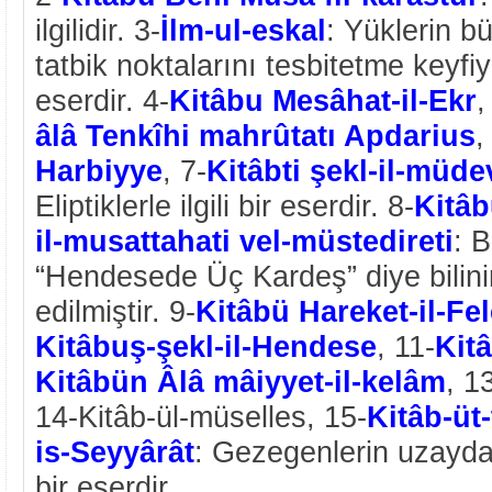
ilgilidir. 3-
İlm-ul-eskal
: Yüklerin b
tatbik noktalarını tesbitetme keyf
eserdir. 4-
Kitâbu Mesâhat-il-Ekr
,
âlâ Tenkîhi mahrûtatı Apdarius
,
Harbiyye
, 7-
Kitâbti şekl-il-müde
Eliptiklerle ilgili bir eserdir. 8-
Kitâb
il-musattahati vel-müstedireti
: 
“Hendesede Üç Kardeş” diye bilini
edilmiştir. 9-
Kitâbü Hareket-il-Fel
Kitâbuş-şekl-il-Hendese
, 11-
Kitâ
Kitâbün Âlâ mâiyyet-il-kelâm
, 1
14-Kitâb-ül-müselles, 15-
Kitâb-üt
is-Seyyârât
: Gezegenlerin uzaydaki 
bir eserdir.