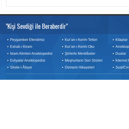
"Kişi Sevdiği ile Beraberdir"
Peygamber Efendimiz
Kur’an-ı Kerim Tefsiri
Kitaplar
Eshab-ı Kiram
Kur’an-ı Kerim Oku
Ansiklop
İslam Alimleri Ansiklopedisi
Şiirlerle Menkîbeler
Dualar
Evliyalar Ansiklopedisi
Meşhurların Son Sözleri
İnternet
Silsile-i Âliyye
Osmanlı Hikayeleri
Sual/Ce