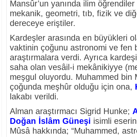
Mansûr’un yanında ilim öğrendiler
mekanik, geometri, tıb, fizik ve di
dereceye eriştiler.
Kardeşler arasında en büyükleri
vaktinin çoğunu astronomi ve fen bi
araştırmalara verdi. Ayrıca kardeşi
saha olan vesâil-i mekânikiyye (mek
meşgul oluyordu. Muhammed bin Mû
çoğunda meşhûr olduğu için ona,
lakabı verildi.
Alman araştırmacı Sigrid Hunke;
A
Doğan İslâm Güneşi
isimli eser
Mûsâ hakkında; “Muhammed, astr