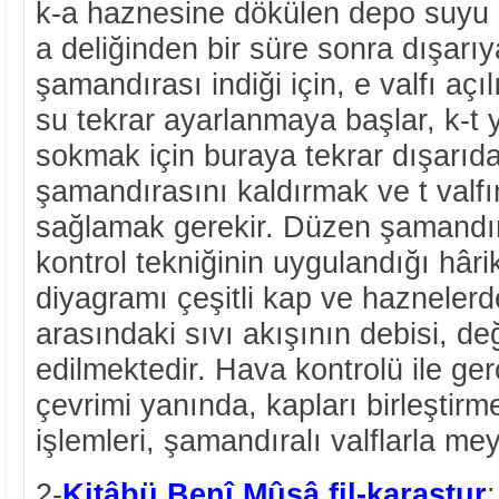
k-a haznesine dökülen depo suyu 
a deliğinden bir süre sonra dışarıya
şamandırası indiği için, e valfı açı
su tekrar ayarlanmaya başlar, k-t 
sokmak için buraya tekrar dışarıd
şamandırasını kaldırmak ve t valfı
sağlamak gerekir. Düzen şamandır
kontrol tekniğinin uygulandığı hârik
diyagramı çeşitli kap ve haznelerde
arasındaki sıvı akışının debisi, d
edilmektedir. Hava kontrolü ile ge
çevrimi yanında, kapları birleştir
işlemleri, şamandıralı valflarla me
2-
Kitâbü Benî Mûsâ fil-karastur
: