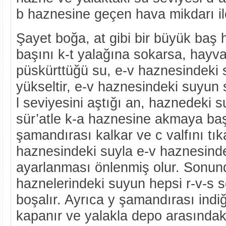
b haznesine geçen hava mikdarı ile
Şayet boğa, at gibi bir büyük baş 
başını k-t yalağına sokarsa, hayva
püskürttüğü su, e-v haznesindeki 
yükseltir, e-v haznesindeki suyun 
l seviyesini aştığı an, haznedeki s
sür’atle k-a haznesine akmaya baş
şamandırası kalkar ve c valfını tık
haznesindeki suyla e-v haznesinde
ayarlanması önlenmiş olur. Sonund
haznelerindeki suyun hepsi r-v-s 
boşalır. Ayrıca y şamandırası indiğ
kapanır ve yalakla depo arasındaki 