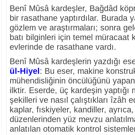
Benî Mûsâ kardeşler, Bağdâd köpr
bir rasathane yaptırdılar. Burada y
gözlem ve araştırmaları; sonra gel
batı bilginleri için temel müracaat
evlerinde de rasathane vardı.
Benî Mûsâ kardeşlerin yazdığı ese
ül-Hiyel
: Bu eser, makine konstru
mühendisliğinin öncülüğünü yapan
ilktir. Eserde, üç kardeşin yaptığı 
şekilleri ve nasıl çalıştıkları îzâh e
kaplar, fıskiyeler, kandiller, ayrıc
düzenlerinden yüz mevzu anlatılm
anlatılan otomatik kontrol sistemle