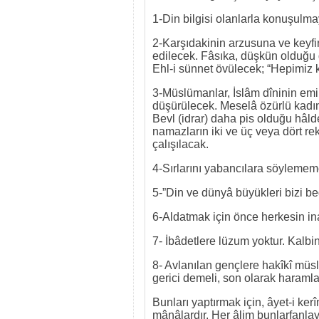
1-Din bilgisi olanlarla konuşulm
2-Karşıdakinin arzusuna ve keyf
edilecek. Fâsıka, düşkün olduğu 
Ehl-i sünnet övülecek; “Hepimiz 
3-Müslümanlar, İslâm dîninin emi
düşürülecek. Meselâ özürlü kadına 
Bevl (idrar) daha pis olduğu hâld
namazların iki ve üç veya dört re
çalışılacak.
4-Sırlarını yabancılara söylememek
5-”Din ve dünyâ büyükleri bizi be
6-Aldatmak için önce herkesin in
7- İbâdetlere lüzum yoktur. Kalbin
8- Avlanılan gençlere hakîkî müsl
gerici demeli, son olarak haramlar
Bunları yaptırmak için, âyet-i ker
mânâlardır. Her âlim bunlarfanl