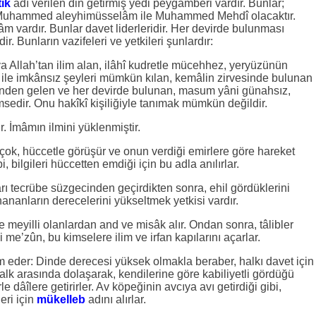
ık
adı verilen din getirmiş yedi peygamberi vardır. Bunlar;
 Muhammed aleyhimüsselâm ile Muhammed Mehdî olacaktır.
 vardır. Bunlar davet liderleridir. Her devirde bulunması
r. Bunların vazifeleri ve yetkileri şunlardır:
a Allah’tan ilim alan, ilâhî kudretle mücehhez, yeryüzünün
i ile imkânsız şeyleri mümkün kılan, kemâlin zirvesinde bulunan
nden gelen ve her devirde bulunan, masum yâni günahsız,
msedir. Onu hakîkî kişiliğiyle tanımak mümkün değildir.
r. İmâmın ilmini yüklenmiştir.
çok, hüccetle görüşür ve onun verdiği emirlere göre hareket
ilgileri hüccetten emdiği için bu adla anılırlar.
arı tecrübe süzgecinden geçirdikten sonra, ehil gördüklerini
inananların derecelerini yükseltmek yetkisi vardır.
ğe meyilli olanlardan and ve misâk alır. Ondan sonra, tâlibler
i me’zûn, bu kimselere ilim ve irfan kapılarını açarlar.
ım eder: Dinde derecesi yüksek olmakla beraber, halkı davet için
Halk arasında dolaşarak, kendilerine göre kabiliyetli gördüğü
rle dâîlere getirirler. Av köpeğinin avcıya avı getirdiği gibi,
eri için
mükelleb
adını alırlar.