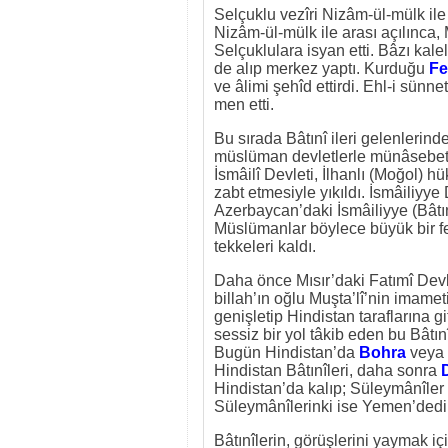
Selçuklu vezîri Nizâm-ül-mülk i
Nizâm-ül-mülk ile arası açılınca, 
Selçuklulara isyan etti. Bâzı kale
de alıp merkez yaptı. Kurduğu
Fe
ve âlimi şehîd ettirdi. Ehl-i sünn
men etti.
Bu sırada Bâtınî ileri gelenlerind
müslüman devletlerle münâsebetle
İsmâilî Devleti, İlhanlı (Moğol)
zabt etmesiyle yıkıldı. İsmâiliyy
Azerbaycan’daki İsmâiliyye (Bâtınî)
Müslümanlar böylece büyük bir fe
tekkeleri kaldı.
Daha önce Mısır’daki Fatımî Devle
billah’ın oğlu Muşta’lî’nin imamet
genişletip Hindistan taraflarına 
sessiz bir yol tâkib eden bu Bât
Bugün Hindistan’da
Bohra
veya
Hindistan Bâtınîleri, daha sonra
Hindistan’da kalıp; Süleymânîle
Süleymânîlerinki ise Yemen’dedir
Bâtınîlerin, görüşlerini yaymak içi