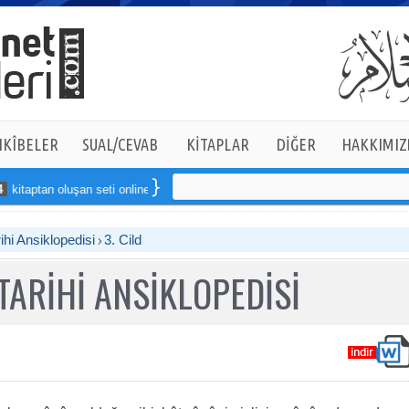
KÎBELER
SUAL/CEVAB
KİTAPLAR
DİĞER
HAKKIMIZ
luşan seti online sipariş verebilirsiniz
ihi Ansiklopedisi
3. Cild
TARİHİ ANSİKLOPEDİSİ