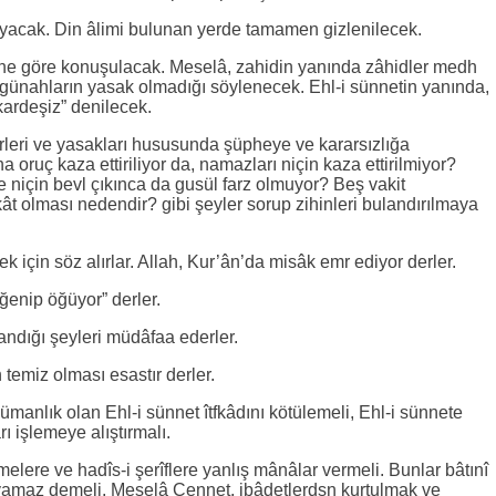
ayacak. Din âlimi bulunan yerde tamamen gizlenilecek.
ine göre konuşulacak. Meselâ, zahidin yanında zâhidler medh
günahların yasak olmadığı söylenecek. Ehl-i sünnetin yanında,
kardeşiz” denilecek.
rleri ve yasakları hususunda şüpheye ve kararsızlığa
oruç kaza ettiriliyor da, namazları niçin kaza ettirilmiyor?
e niçin bevl çıkınca da gusül farz olmuyor? Beş vakit
kât olması nedendir? gibi şeyler sorup zihinleri bulandırılmaya
 için söz alırlar. Allah, Kur’ân’da misâk emr ediyor derler.
ğenip öğüyor” derler.
andığı şeyleri müdâfaa ederler.
 temiz olması esastır derler.
ümanlık olan Ehl-i sünnet îtfkâdını kötülemeli, Ehl-i sünnete
ı işlemeye alıştırmalı.
îmelere ve hadîs-i şerîflere yanlış mânâlar vermeli. Bunlar bâtınî
ayamaz demeli. Meselâ Cennet, ibâdetlerdşn kurtulmak ve