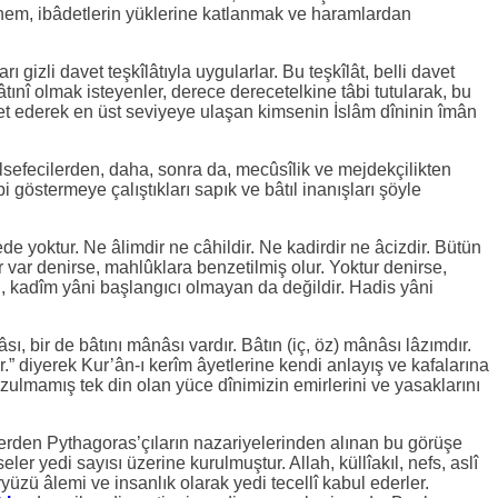
nnem, ibâdetlerin yüklerine katlanmak ve haramlardan
rı gizli davet teşkîlâtıyla uygularlar. Bu teşkîlât, belli davet
tınî olmak isteyenler, derece derecetelkine tâbi tutularak, bu
ket ederek en üst seviyeye ulaşan kimsenin İslâm dîninin îmân
elsefecilerden, daha, sonra da, mecûsîlik ve mejdekçilikten
bi göstermeye çalıştıkları sapık ve bâtıl inanışları şöyle
ede yoktur. Ne âlimdir ne câhildir. Ne kadirdir ne âcizdir. Bütün
r var denirse, mahlûklara benzetilmiş olur. Yoktur denirse,
, kadîm yâni başlangıcı olmayan da değildir. Hadis yâni
sı, bir de bâtını mânâsı vardır. Bâtın (iç, öz) mânâsı lâzımdır.
r.” diyerek Kur’ân-ı kerîm âyetlerine kendi anlayış ve kafalarına
ozulmamış tek din olan yüce dînimizin emirlerini ve yasaklarını
ilerden Pythagoras’çıların nazariyelerinden alınan bu görüşe
ler yedi sayısı üzerine kurulmuştur. Allah, küllîakıl, nefs, aslî
üzü âlemi ve insanlık olarak yedi tecellî kabul ederler.