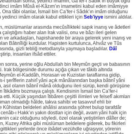
 vefatından sonra, yedinci imâmın, Ga’fer-i Sâdık’ın büyük oğlu
edinci imâm Mûsâ el-Kâzım’ın imametini kabul eden imâmiyye
ı. Ona tâbi olanlar, İsmail bin Ca’fer-i Sâdık’ın imâm olduğunu
u yedinci imâm olarak kabul ettikleri için
Seb’iyye
ismini aldılar.
 müslümanlar arasında mecûsîlikteki sapık inanış ve âdetleri
çalıştığını haber alan Irak valisi, onu ve bâzı ileri gelen
n ve arkadaşları, hapishanede bir araya gelerek yeni inanış ve
ak olan Bâtınîliği kurdular. Hapisten kurtulunca, Ahvâz ve Tûs
arasında, gizli tebliğ metodlarıyla yaymaya başladılar.
Dâî
irip, insanları ifsâd ettiler.
 sonra, yerine oğlu Abdullah bin Meymûn geçti ve babasının
ti. Irak bölgesinde durumu açığa çıkan ve tâkib altında
eymûn el-Kaddâh, Horasan ve Kuzistan taraflarına gidip,
s-i şerîflerin zahirî yâni açık mânâlarından başka bâtınî yâni
, asıl olanın bâtınî mânâ olduğunu ileri sürüp, kendi görüşüne
îtikâdmı bozmaya çalıştı. Kendisinin İsmail bin Ca’fer-i
etti. Küçük yaşından îtibâren çeşitli ilimleri ve felsefî akımları
an olmadığı hâlde, takva sahibi ve tasavvuf ehli bir
ûhistan beldeleri ahâlisi arasında şöhret bulup tarafdâr
 cenâb-ı Hakk’ın yakın dostları için değil, avam yâni halk için
in caiz olduğunu söyledi, özel olarak yetiştirilen dâîler de;
, Kuzey Afrika gibi müslüman beldelere giderek, bu fikirleri
; gittikleri yerlerde önce ibâdet vezühdle uğraşıyor, yörenin