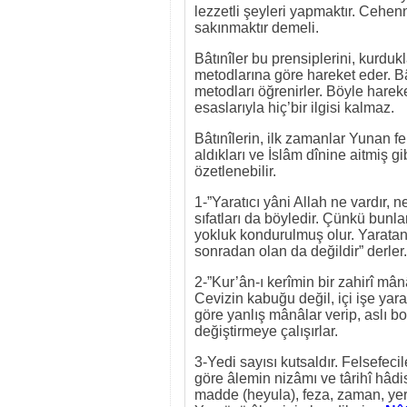
lezzetli şeyleri yapmaktır. Cehe
sakınmaktır demeli.
Bâtınîler bu prensiplerini, kurdukla
metodlarına göre hareket eder. Bâ
metodları öğrenirler. Böyle hare
esaslarıyla hiç’bir ilgisi kalmaz.
Bâtınîlerin, ilk zamanlar Yunan f
aldıkları ve İslâm dînine aitmiş gi
özetlenebilir.
1-”Yaratıcı yâni Allah ne vardır, n
sıfatları da böyledir. Çünkü bunla
yokluk kondurulmuş olur. Yaratan
sonradan olan da değildir” derler.
2-”Kur’ân-ı kerîmin bir zahirî mânâ
Cevizin kabuğu değil, içi işe yara
göre yanlış mânâlar verip, aslı b
değiştirmeye çalışırlar.
3-Yedi sayısı kutsaldır. Felsefec
göre âlemin nizâmı ve târihî hâdise
madde (heyula), feza, zaman, yery