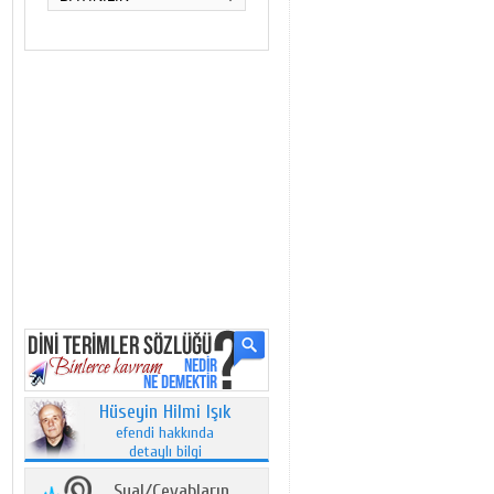
Hüseyin Hilmi Işık
efendi hakkında
detaylı bilgi
Sual/Cevabların