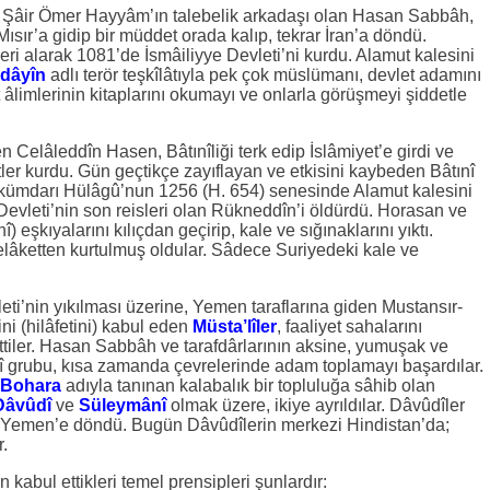
le Şâir Ömer Hayyâm’ın talebelik arkadaşı olan Hasan Sabbâh,
Mısır’a gidip bir müddet orada kalıp, tekrar İran’a döndü.
leri alarak 1081’de İsmâiliyye Devleti’ni kurdu. Alamut kalesini
dâyîn
adlı terör teşkîlâtıyla pek çok müslümanı, devlet adamını
et âlimlerinin kitaplarını okumayı ve onlarla görüşmeyi şiddetle
en Celâleddîn Hasen, Bâtınîliği terk edip İslâmiyet’e girdi ve
r kurdu. Gün geçtikçe zayıflayan ve etkisini kaybeden Bâtınî
 hükümdarı Hülâgû’nun 1256 (H. 654) senesinde Alamut kalesini
e Devleti’nin son reisleri olan Rükneddîn’i öldürdü. Horasan ve
 eşkıyalarını kılıçdan geçirip, kale ve sığınaklarını yıktı.
lâketten kurtulmuş oldular. Sâdece Suriyedeki kale ve
ti’nin yıkılması üzerine, Yemen taraflarına giden Mustansır-
ini (hilâfetini) kabul eden
Müsta’lîler
, faaliyet sahalarını
gittiler. Hasan Sabbâh ve tarafdârlarının aksine, yumuşak ve
ınî grubu, kısa zamanda çevrelerinde adam toplamayı başardılar.
Bohara
adıyla tanınan kalabalık bir topluluğa sâhib olan
Dâvûdî
ve
Süleymânî
olmak üzere, ikiye ayrıldılar. Dâvûdîler
r Yemen’e döndü. Bugün Dâvûdîlerin merkezi Hindistan’da;
.
n kabul ettikleri temel prensipleri şunlardır: