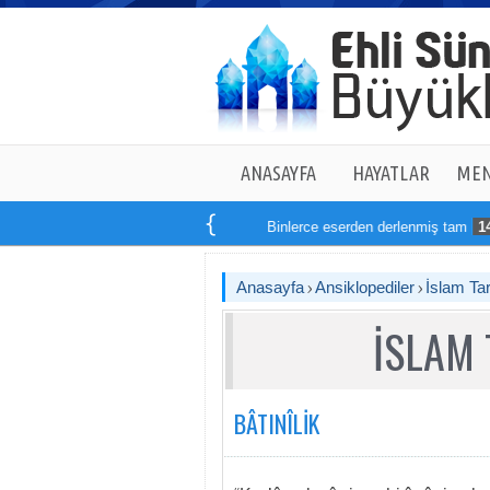
ANASAYFA
HAYATLAR
MEN
Binlerce eserden derlenmiş tam
14
kitaptan o
Anasayfa
Ansiklopediler
İslam Tar
İSLAM 
BÂTINÎLİK