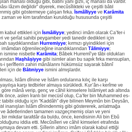
şılan mânâsı olduğu gibi, bâtınî yâni gizli, iç mânâsı da vardır.
sı lâzım değildir” diyerek, mecûsîlikteki ve çeşitli bâtıl
denmiş gibi göstermeye çalışan fırka.
İsmâîliyye
ve
Karâmita
ne zaman ve kim tarafından kurulduğu hususunda çeşitli
m kabul ettikleri için
İsmâiliyye
; yedinci imâm olarak Ca’fer-i
eri ve şerîat sahibi peygamber yedi tanedir dedikleri için
ubah saydıklarından
Hurremiyye
; kırmızı giyindikleri için
ce imâmdan öğrenileceğine inandıklarından
Tâlimiyye
;
n ismine nisbetle
Karâmita
; Bâbek Hurremî’ye tâbi oldukları
larından
Haşhâşiyye
gibi isimler alan bu sapık fırka mensupları,
s-i şerîflerin zahiri mânâlarını hükümsüz sayarak bâtınî
leri için de
Bâtıniyye
ismini almışlardır.
ılması, İslâm dînine ve İslâm ordularına kılıç ile karşı
yılışa karşı tedbirler almaya sürükledi. Kur’ân-ı kerîme ve
a göre mânâ verip, genç ve câhil kimselere İslâmiyet adı altında
 İlk önce, aslen İranlı bir mecüsî olup, Ca’fer bin Muhammed es-
öz tabibi olduğu için “Kaddâh” diye bilinen Meymûn bin Deysân,
tıl inanışları İslâm dînindenmiş gibi göstererek, anlatmağa
nış ve âdetlerinden tamamen vazgeçmemiş olan ve yeni
 bir mikdar tarafdâr da buldu, önce, kendisinin Ali bin Ebû
lduğunu iddia etti. Mecûsîleri ve câhil kimseleri etrafında
aymaya devam etti. Şiîlerin altıncı imâm olarak kabul ettiği