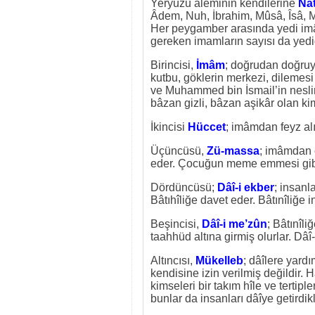
Yeryüzü âleminin kendilerine
Nât
Âdem, Nuh, İbrahim, Mûsâ, Îsâ,
Her peygamber arasında yedi imâm
gereken imamların sayısı da yedidi
Birincisi,
İmâm
; doğrudan doğruy
kutbu, göklerin merkezi, dilemes
ve Muhammed bin İsmail’in nesli
bâzan gizli, bâzan aşikâr olan ki
İkincisi
Hüccet
; imâmdan feyz alı
Üçüncüsü,
Zü-massa
; imâmdan 
eder. Çocuğun meme emmesi gibi, b
Dördüncüsü;
Dâî-i ekber
; insanl
Bâtıhîliğe davet eder. Bâtınîliğe 
Beşincisi,
Dâî-i me’zûn
; Bâtınîli
taahhüd altına girmiş olurlar. Dâî-
Altıncısı,
Mükelleb
; dâîlere yard
kendisine izin verilmiş değildir. 
kimseleri bir takım hîle ve tertiple
bunlar da insanları dâîye getirdikl