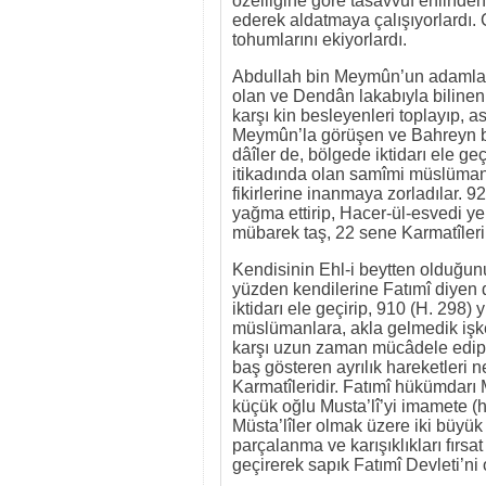
özelliğine göre tasavvuf ehlinden
ederek aldatmaya çalışıyorlardı. 
tohumlarını ekiyorlardı.
Abdullah bin Meymûn’un adamları
olan ve Dendân lakabıyla biline
karşı kin besleyenleri toplayıp, as
Meymûn’la görüşen ve Bahreyn b
dâîler de, bölgede iktidarı ele ge
itikadında olan samîmi müslümanl
fikirlerine inanmaya zorladılar. 9
yağma ettirip, Hacer-ül-esvedi y
mübarek taş, 22 sene Karmatîlerin
Kendisinin Ehl-i beytten olduğu
yüzden kendilerine Fatımî diyen dâ
iktidarı ele geçirip, 910 (H. 298) 
müslümanlara, akla gelmedik işken
karşı uzun zaman mücâdele edip, de
baş gösteren ayrılık hareketleri ne
Karmatîleridir. Fatımî hükümdarı 
küçük oğlu Musta’lî’yi imamete (hi
Müsta’lîler olmak üzere iki büyük f
parçalanma ve karışıklıkları fırsa
geçirerek sapık Fatımî Devleti’ni 