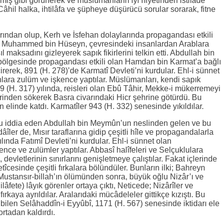
miş gibi görünerek ve müslümanların iyi niyetinden istifâde
Câhil halka, ihtilâfa ve şüpheye düşürücü sorular sorarak, fitne
ndan olup, Kerh ve İsfehan dolaylarında propagandası etkili
n Muhammed bin Hüseyn, çevresindeki insanlardan Arablara
ıl maksadını gizleyerek sapık fikirlerini telkin etti. Abdullah bin
ölgesinde propagandası etkili olan Hamdan bin Karmat’a bağlı
çirerek, 891 (H. 278)’de Karmatî Devleti’ni kurdular. Ehl-i sünnet
ara zulüm ve işkence yaptılar. Müslümanları, kendi sapık
29 (H. 317) yılında, reisleri olan Ebû Tâhir, Mekke-i mükerremeyi
erinden sökerek Basra civarındaki Hicr şehrine götürdü. Bu
 elinde katdı. Karmatîler 943 (H. 332) senesinde yıkıldılar.
nu iddia eden Abdullah bin Meymûn’un neslinden gelen ve bu
îler de, Mısır taraflarına gidip çeşitli hîle ve propagandalarla
yılında Fatımî Devleti’ni kurdular. Ehl-i sünnet olan
ce ve zulümler yaptılar. Abbasî halîfeleri ve Selçuklulara
vletlerinin sınırlarını genişletmeye çalıştılar. Fakat içlerinde
tîcesinde çeşitli fırkalara bölündüler. Bunların ilki; Bahreyn
Mustansır-billah’ın ölümünden sonra, büyük oğlu Nizâr’ı ve
lâfete) lâyık görenler ortaya çıktı, Neticede; Nizârîler ve
ırkaya ayrıldılar. Aralarıdaki mücâdeleler gittikçe kızıştı. Bu
t bilen Selâhaddîn-i Eyyûbî, 1171 (H. 567) senesinde iktidarı ele
ortadan kaldırdı.