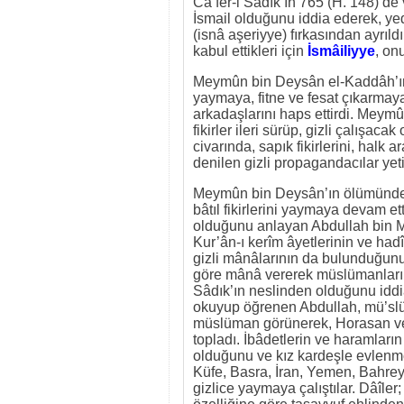
Ca’fer-i Sâdık’ın 765 (H. 148)’de
İsmail olduğunu iddia ederek, y
(isnâ aşeriyye) fırkasından ayrıld
kabul ettikleri için
İsmâiliyye
, on
Meymûn bin Deysân el-Kaddâh’ın,
yaymaya, fitne ve fesat çıkarmaya 
arkadaşlarını haps ettirdi. Meymû
fikirler ileri sürüp, gizli çalışac
civarında, sapık fikirlerini, halk 
denilen gizli propagandacılar yetişt
Meymûn bin Deysân’ın ölümünden
bâtıl fikirlerini yaymaya devam et
olduğunu anlayan Abdullah bin M
Kur’ân-ı kerîm âyetlerinin ve hadî
gizli mânâlarının da bulunduğunu
göre mânâ vererek müslümanların 
Sâdık’ın neslinden olduğunu iddia 
okuyup öğrenen Abdullah, mü’slüm
müslüman görünerek, Horasan ve K
topladı. İbâdetlerin ve haramların
olduğunu ve kız kardeşle evlenmen
Küfe, Basra, İran, Yemen, Bahreyn
gizlice yaymaya çalıştılar. Dâîler