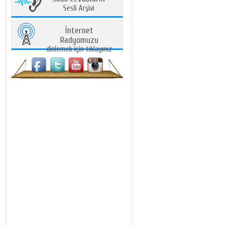
Sesli Arşivi
İnternet
Radyomuzu
dinlemek için tıklayınız