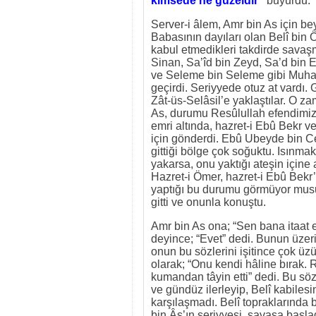
kimsede ne güzeldir”
buyurdu.
Server-i âlem, Amr bin As için be
Babasının dayıları olan Belî bin 
kabul etmedikleri takdirde savaş
Sinan, Sa’îd bin Zeyd, Sa’d bin 
ve Seleme bin Seleme gibi Muhac
geçirdi. Seriyyede otuz at vardı. 
Zât-üs-Selâsil’e yaklaştılar. O za
As, durumu Resûlullah efendimize
emri altında, hazret-i Ebû Bekr v
için gönderdi. Ebû Ubeyde bin Ce
gittiği bölge çok soğuktu. Isınmak
yakarsa, onu yaktığı ateşin içine
Hazret-i Ömer, hazret-i Ebû Bekr
yaptığı bu durumu görmüyor musu
gitti ve onunla konuştu.
Amr bin As ona; “Sen bana itaat
deyince; “Evet” dedi. Bunun üzer
onun bu sözlerini işitince çok üz
olarak; “Onu kendi hâline bırak. 
kumandan tâyin etti” dedi. Bu söz
ve gündüz ilerleyip, Belî kabilesi
karşılaşmadı. Belî topraklarında
bin Âs’ın seriyyesi, savaşa başla