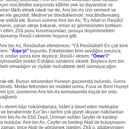
eçen mücâhidler karşısında kâfirler pek az dayandılar ve
ları tâkib etmek istedi ise de, Amr bin As izin vermedi ve
et ele geçirildi. Medine’ye döndüklerinde, mücâhidlereateş
 intikâl etti. Bunun üzerine Amr bin As; “Ey Allah’ın Resûlü!
şmanın, yanan ateşe bakarak, onları az görmesinden korktum.
men ettim. Zîrâ pusu kurulmasından, pusuya düşürülmekten
davranışı Resûl-i ekremin hoşuna gitti.
Amr bin As, Resûlullah efendimize; “Yâ Resûlallah! En çok kimi
krem;
“Âişe’yi”
buyurdu. Erkeklerden kimi sevdiğini sorunca;
r, ondan sonra kimi deyince, Resûl-i ekrem;
“Ömer’i”
hisselâm birebir Eshâbın isimlerini zikretti. Böylece Amr bin
 sebeb olmadığını ve ziyâde muhabbete delil olamayacağını
tirak etti. Bunun arkasından Huneyn gazasında bulundu. Sonra
e döndü. Mekke fethinden bir müddet sonra, Fuva ve Benî Huzeyl
ikleri için, üzerlerine Amr bin As komutasında küçük bir ordu
sağlandı.
l-i ekrem bâzı hükümdarlara, İslâm’a davet eden mektuplar
ve beraberinde Kur’ân-ı kerîmi çok güzel okuyan hafızlardan
Amr bin As ile Ebû Zeyd, Umman sultânı Geyfer ile kardeşi
da buldular. Amr bin As, Ceyfer ve kardeşi Abdi ile buluşmasını
 zaman, önce Abdi ile görüşmek istedim, Zîrâ o, ağabeyinden