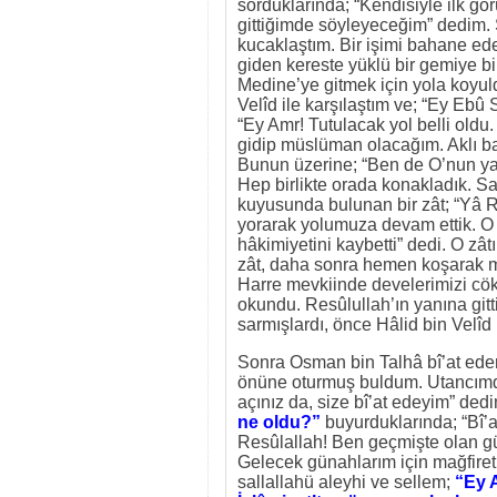
sorduklarında; “Kendisiyle ilk 
gittiğimde söyleyeceğim” dedim.
kucaklaştım. Bir işimi bahane ed
giden kereste yüklü bir gemiye bi
Medine’ye gitmek için yola koyuld
Velîd ile karşılaştım ve; “Ey Ebû
“Ey Amr! Tutulacak yol belli old
gidip müslüman olacağım. Aklı 
Bunun üzerine; “Ben de O’nun ya
Hep birlikte orada konakladık. S
kuyusunda bulunan bir zât; “Yâ R
yorarak yolumuza devam ettik. O z
hâkimiyetini kaybetti” dedi. O zât
zât, daha sonra hemen koşarak me
Harre mevkiinde develerimizi cökt
okundu. Resûlullah’ın yanına gitti
sarmışlardı, önce Hâlid bin Velî
Sonra Osman bin Talhâ bî’at ede
önüne oturmuş buldum. Utancımd
açınız da, size bî’at edeyim” dedi
ne oldu?”
buyurduklarında; “Bî’a
Resûlallah! Ben geçmişte olan gü
Gelecek günahlarım için mağfiret
sallallahü aleyhi ve sellem;
“Ey 