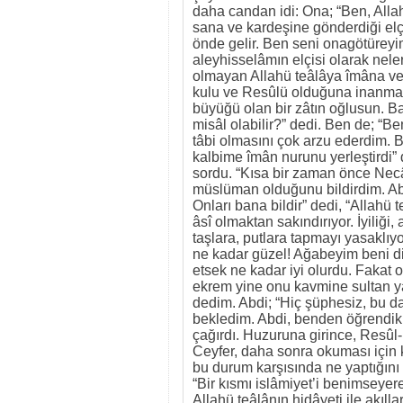
daha candan idi: Ona; “Ben, All
sana ve kardeşine gönderdiği el
önde gelir. Ben seni onagötürey
aleyhisselâmın elçisi olarak nele
olmayan Allahü teâlâya îmâna v
kulu ve Resûlü olduğuna inanmay
büyüğü olan bir zâtın oğlusun. B
misâl olabilir?” dedi. Ben de; 
tâbi olmasını çok arzu ederdim. B
kalbime îmân nurunu yerleştirdi
sordu. “Kısa bir zaman önce Nec
müslüman olduğunu bildirdim. Abd
Onları bana bildir” dedi, “Allahü
âsî olmaktan sakındırıyor. İyiliği
taşlara, putlara tapmayı yasaklıy
ne kadar güzel! Ağabeyim beni 
etsek ne kadar iyi olurdu. Fakat 
ekrem yine onu kavmine sultan yap
dedim. Abdi; “Hiç şüphesiz, bu da
bekledim. Abdi, benden öğrendikl
çağırdı. Huzuruna girince, Resû
Ceyfer, daha sonra okuması için 
bu durum karşısında ne yaptığını
“Bir kısmı islâmiyet’i benimseyerek
Allahü teâlânın hidâyeti ile akılla