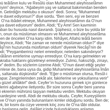
ahü teâlânın kulu ve Resûlü olan Muhammed aleyhisselâmın
çiyim” deyince, “Ağabeyim yaş ve saltanat bakımından benden
im. Getirdiğin mektubu o okusun” dedi. Sonra; “Muhammed
re davet ediyorsun?” diye sordu. “Ben seni, eşi ve benzeri
e O’na ibâdet etmeye, Muhammed aleyhisselâmın da O’nun
a davet ediyorum” dedim. Abdi; “Ey Amr! Sen kavminin
aban bu hususta nasıl davrandı. Şüphesiz, o bize bu yolda bir
“Ben, onun da müslüman olmasını ve Muhammed aleyhisselâma
en de önceleri O’na karşı idim. Nihâyet, Allahü teâlâ benim
” deyince, Abdi; “Ne zaman ve nerede müslüman oldun?” diye
âşî’nin huzurunda müsfüman oldum” diyerek Necâşî’nin de
i; “Peygamberiniz neleri emrediyor, nelerden sakındırıyor?
 teâlânın emirlerine uymayı emrediyor. O’na karşı gelmekten ve
, akraba haklarını gözetmeyi emrediyor. Zulmü, haksızlığı, zinayı,
or” dedim. Bu sözlerim üzerine Abdi; “O’nun davet ettiği şeyler
dinlese de, bana uysa da, gidip Muhammed aleyhisselâma îmân
o, saltanata düşkündür” dedi. “Eğer o müslüman olursa, Resûl-i
ar. Zenginlerinden zekât alır, fakirlerine ve yoksullarına verir”
 güzel ahlâktır!” dedi. Ceyfer’in huzuruna girmek için günlerce
erini ağabeyine iletiyordu. Bir süre sonra Ceyfer beni yanına
l-i ekremin mührünü taşıyan mektubu verdim. Mektubu okuyan
kardeşine verdi. Abdi de mektubu okudu. Ceyfer, Kureyşlilerin
 ve O’nun yanında bulunanların kimler olduğunu sordu. Ben de;
, bir kısmı da cizye vererek kılıç zoru ile O’na tâbi oldular.
rı başlarına gelip, dalâlet içinde bulunduklarını anlamış,