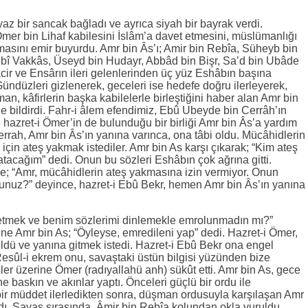
yaz bir sancak bağladı ve ayrıca siyah bir bayrak verdi.
Ömer bin Lihaf kabilesini İslâm’a davet etmesini, müslümanlığı
masını emir buyurdu. Amr bin Âs’ı; Amir bin Rebîa, Süheyb bin
Ebî Vakkâs, Üseyd bin Hudayr, Abbâd bin Bişr, Sa’d bin Ubâde
ir ve Ensârın ileri gelenlerinden üç yüz Eshâbın başına
Gündüzleri gizlenerek, geceleri ise hedefe doğru ilerleyerek,
man, kâfirlerin başka kabilelerle birleştiğini haber alan Amr bin
 bildirdi. Fahr-i âlem efendimiz, Ebû Ubeyde bin Cerrâh’ın
e hazret-i Ömer’in de bulunduğu bir birliği Amr bin Âs’a yardım
rrah, Amr bin Âs’ın yanına varınca, ona tâbi oldu. Mücâhidlerin
 için ateş yakmak istediler. Amr bin As karşı çıkarak; “Kim ateş
 atacağım” dedi. Onun bu sözleri Eshâbın çok ağrına gitti.
’e; “Amr, mücâhidlerin ateş yakmasına izin vermiyor. Onun
nuz?” deyince, hazret-i Ebû Bekr, hemen Amr bin Âs’ın yanına
 etmek ve benim sözlerimi dinlemekle emrolunmadın mı?”
ine Amr bin As; “Öyleyse, emredileni yap” dedi. Hazret-i Ömer,
üldü ve yanına gitmek istedi. Hazret-i Ebû Bekr ona engel
Resûl-i ekrem onu, savaştaki üstün bilgisi yüzünden bize
ler üzerine Ömer (radıyallahü anh) sükût etti. Amr bin As, gece
ne baskın ve akınlar yaptı. Önceleri güçlü bir ordu ile
 bir müddet ilerledikten sonra, düşman ordusuyla karşılaşan Amr
dı. Savaş sırasında, Âmir bin Rebîa kolundan okla vuruldu.