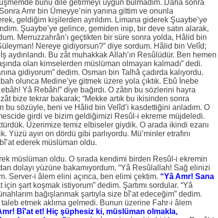
görüşmemde bunu dile getirmeyi uygun bulmadım. Daha sonra
 Sonra Amr bin Ümeyye’nin yanına gittim ve onunla
erek, geldiğim kişilerden ayrıldım. Limana giderek Şuaybe’ye
ndim. Şuaybe’ye gelince, gemiden inip, bir deve satın alarak,
um. Merruzzahrân’ı geçtikten bir süre sonra yolda, Hâlid bin
 Süleyman! Nereye gidiyorsun?” diye sordum. Hâlid bin Velîd;
u. İş aydınlandı. Bu zât muhakkak Allah’ın Resûlüdür. Ben hemen
başında olan kimselerden müslüman olmayan kalmadı” dedi.
nına gidiyorum” dedim. Osman bin Talhâ çadırda kalıyordu.
abah olunca Medine’ye gitmek üzere yola çıktık. Ebû İnebe
ebâh! Yâ Rebâh!” diye bağırdı. O zâtın bu sözlerini hayra
ât bize tekrar bakarak; “Mekke artık bu ikisinden sonra
ın bu sözüyle, beni ve Hâlid bin Velîd’i kasdettiğini anladım. O
scide girdi ve bizim geldiğimizi Resûl-i ekreme müjdeledi.
ürdük. Üzerimize temiz elbiseler giydik. O arada ikindi ezanı
k. Yüzü ayın on dördü gibi parlıyordu. Mü’minler etrafını
d bî’at ederek müslüman oldu.
rek müslüman oldu. O sırada kendimi birden Resûl-i ekremin
an dolayı yüzüne bakamıyordum. “Yâ Resûlallah! Sağ elinizi
m. Server-i âlem elini açınca, ben elimi çektim.
“Yâ Amr! Sana
t için şart koşmak istiyorum” dedim. Şartımı sordular. “Yâ
nahlarım bağışlanmak şartıyla size bî’at edeceğim” dedim.
 taleb etmek aklıma gelmedi. Bunun üzerine Fahr-i âlem
Amr! Bî’at et! Hiç şüphesiz ki, müslüman olmakla,