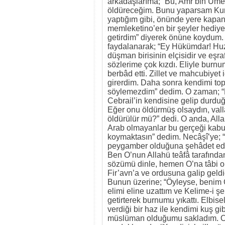
arkadaşlarıma; “Bu, Amr bin Ümey
öldüreceğim. Bunu yaparsam Kure
yaptığım gibi, önünde yere kapa
memleketino’en bir şeyler hediy
getirdim” diyerek önüne koydum. 
faydalanarak; “Ey Hükümdar! Huzu
düşman birisinin elçisidir ve eşr
sözlerime çok kızdı. Eliyle burnu
berbâd etti. Zillet ve mahcubiyet
girerdim. Daha sonra kendimi top
söylemezdim” dedim. O zaman; “
Cebrail’in kendisine gelip durduğ
Eğer onu öldürmüş olsaydın, vall
öldürülür mü?” dedi. O anda, Alla
Arab olmayanlar bu gerçeği kabul
koymaktasın” dedim. Necâşî’ye; 
peygamber olduğuna şehâdet ediy
Ben O’nun Allahü teâfâ tarafınd
sözümü dinle, hemen O’na tâbi ol
Fir’avn’a ve ordusuna galip geldi
Bunun üzerine; “Öyleyse, benim O
elimi eline uzattım ve Kelime-i 
getirterek burnumu yıkattı. Elbi
verdiği bir haz ile kendimi kuş g
müslüman olduğumu sakladım. Onl