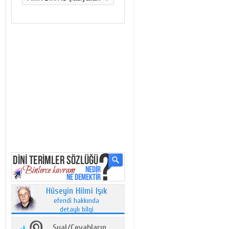
Hüseyin Hilmi Işık
efendi hakkında
detaylı bilgi
Sual/Cevabların