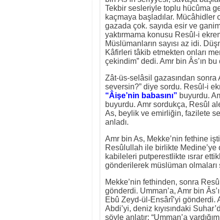
Tekbir sesleriyle toplu hücûma g
kaçmaya başladılar. Mücâhidler on
gazada çok. sayıda esir ve ganim
yaktırmama konusu Resûl-i ekreme
Müslümanların sayısı az idi. Dü
Kâfirleri tâkib etmekten onları 
çekindim” dedi. Amr bin Âs’ın bu 
Zât-üs-selâsil gazasından sonra 
seversin?” diye sordu. Resûl-i e
“Âişe’nin babasını”
buyurdu. Am
buyurdu. Amr sordukça, Resûl aley
As, beylik ve emirliğin, fazilete
anladı.
Amr bin As, Mekke’nin fethine iş
Resûlullah ile birlikte Medine’y
kabileleri putperestlikte ısrar ett
gönderilerek müslüman olmaları 
Mekke’nin fethinden, sonra Resû
gönderdi. Umman’a, Amr bin Âs’ı 
Ebû Zeyd-ül-Ensârî’yi gönderdi. 
Abdi’yi, deniz kıyısındaki Suhar’
şöyle anlatır: “Umman’a vardığım