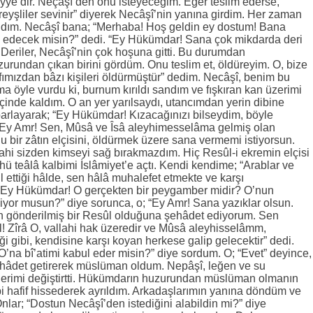
ye’dir. Neçâşî’den onu isteyeceğim. Eğer teslim ederse,
yşliler sevinir” diyerek Necâşî’nin yanına girdim. Her zaman
ndım. Necâşî bana; “Merhaba! Hoş geldin ey dostum! Bana
e edecek misin?” dedi. “Ey Hükümdar! Sana çok mikdarda deri
Deriler, Necâşî’nin çok hoşuna gitti. Bu durumdan
rundan çıkan birini gördüm. Onu teslim et, öldüreyim. O, bize
afımızdan bâzı kişileri öldürmüştür” dedim. Necâşî, benim bu
ma öyle vurdu ki, burnum kırıldı sandım ve fışkıran kan üzerimi
 içinde kaldım. O an yer yarılsaydı, utancımdan yerin dibine
arlayarak; “Ey Hükümdar! Kızacağınızı bilseydim, böyle
Ey Amr! Sen, Mûsâ ve Îsâ aleyhimesselâma gelmiş olan
u bir zâtın elçisini, öldürmek üzere sana vermemi istiyorsun.
ahi sizden kimseyi sağ bırakmazdım. Hiç Resûl-i ekremin elçisi
hü teâlâ kalbimi İslâmiyet’e açtı. Kendi kendime; “Arablar ve
 ettiği hâlde, sen hâlâ muhalefet etmekte ve karşı
“Ey Hükümdar! O gerçekten bir peygamber midir? O’nun
or musun?” diye sorunca, o; “Ey Amr! Sana yazıklar olsun.
an gönderilmiş bir Resûl olduğuna şehâdet ediyorum. Sen
! Zîrâ O, vallahi hak üzeredir ve Mûsâ aleyhisselâmm,
ği gibi, kendisine karşı koyan herkese galip gelecektir” dedi.
’na bî’atimi kabul eder misin?” diye sordum. O; “Evet” deyince,
şehâdet getirerek müslüman oldum. Nepâşî, leğen ve su
selerimi değiştirtti. Hükümdarın huzurundan müslüman olmanın
ibi hafif hissederek ayrıldım. Arkadaşlarımın yanına döndüm ve
ar; “Dostun Necâşî’den istediğini alabildin mi?” diye