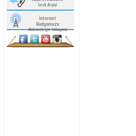
Sesli Arşivi
İnternet
Radyomuzu
dinlemek için tıklayınız