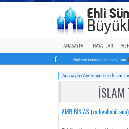
ANASAYFA
HAYATLAR
MEN
Binlerce eserden derlenmiş tam
14
kitaptan
Anasayfa
Ansiklopediler
İslam Tar
İSLAM 
AMR BİN ÂS (radıyallahü anh)