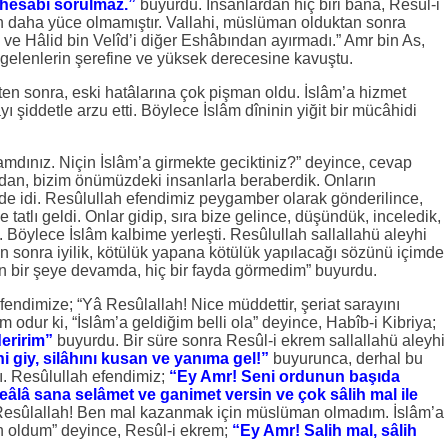
n hesabı sorulmaz.”
buyurdu. İnsanlardan hiç biri bana, Resûl-i
 daha yüce olmamıştır. Vallahi, müslüman olduktan sonra
 ve Hâlid bin Velîd’i diğer Eshâbından ayırmadı.” Amr bin As,
gelenlerin şerefine ve yüksek derecesine kavuştu.
kten sonra, eski hatâlarına çok pişman oldu. İslâm’a hizmet
 şiddetle arzu etti. Böylece İslâm dîninin yiğit bir mücâhidi
adamdınız. Niçin İslâm’a girmekte geciktiniz?” deyince, cevap
ından, bizim önümüzdeki insanlarla beraberdik. Onların
sinde idi. Resûlullah efendimiz peygamber olarak gönderilince,
tatlı geldi. Onlar gidip, sıra bize gelince, düşündük, inceledik,
 Böylece İslâm kalbime yerleşti. Resûlullah sallallahü aleyhi
en sonra iyilik, kötülük yapana kötülük yapılacağı sözünü içimde
n bir şeye devamda, hiç bir fayda görmedim” buyurdu.
endimize; “Yâ Resûlallah! Nice müddettir, şeriat sarayını
odur ki, “İslâm’a geldiğim belli ola” deyince, Habîb-i Kibriya;
eririm”
buyurdu. Bir süre sonra Resûl-i ekrem sallallahü aleyhi
i giy, silâhını kusan ve yanıma gel!”
buyurunca, derhal bu
ı. Resûlullah efendimiz;
“Ey Amr! Seni ordunun başıda
âlâ sana selâmet ve ganimet versin ve çok sâlih mal ile
Resûlallah! Ben mal kazanmak için müslüman olmadım. İslâm’a
 oldum” deyince, Resûl-i ekrem;
“Ey Amr! Salih mal, sâlih