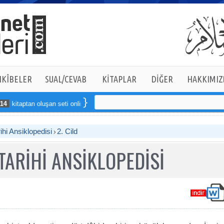
KÎBELER
SUAL/CEVAB
KİTAPLAR
DİĞER
HAKKIMIZ
 oluşan seti online sipariş verebilirsiniz
ihi Ansiklopedisi
2. Cild
TARİHİ ANSİKLOPEDİSİ