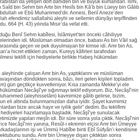
rabistan’da yetişen dört dâhiden biri ve büyük kumandan. İsmi,
 Saîd bin Sehm bin Artır bin Hesîs bin Kâ’b bin Lüeyy bin Gâlib
 Abdullah ve Ebû Muhammed’dir. Annesi, Benî Aneze’den
lah efendimiz sallallahü aleyhi ve sellemin dünyâyı teşrîfinden
. 664 (H. 43) yılında Mısır’da vefat etti.
duğu Benî Sehm kabîlesi, İslâmiyet’ten önceki câhiliyye
ilelerinden idi. Müslüman olmadan önce, babası As bin Vâil sağ
r arasında geçen ve pek duyulmayan bir kimse idi. Amr bin As,
’a hicret ettikleri zaman, Kureyş kâfirleri tarafından
mesi teklifi için hediyelerle birlikte Habeş hükümdarı
m aleyhinde çalışan Amr bin As, yaptıklarını ve müslüman
avaşından döndükten sonra, bâzı, ileri gelen kişileri topladım.
) gün geçtikçe kuvvetleniyor. Kısa zamanda Mekke’yi ele
 hükümdarı Necâşî’ye sığınmayı teklif ediyorum. Biz, Necâşî’nin
uhammed (aleyhisselâm) kavmimize gâlib gelirse, bizim,
un eli altında bulunmamızdan daha iyidir. Şayet kavmimiz
lardan bize ancak hayır ve iyilik gelir” dedim. Bu teklifimi
 hediyeleri hazırlamaya başladık. Necâşî’ye sunulacak
mizde yapılan meşîn idi. Bir süre sonra yola çıktık. Necâşî’nin
nce Necâşî’nin yanına, Resûl-i ekremin elçisi Amr bin Ümeyye
 arkadaşlarının işi ve Ümmü Habîbe binti Ebî Süfyân’ı kendisine
mektubunu sundu. Amr bin Ümeyye dışarı çıktıktan sonra