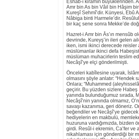
Eshâb-ı kiramın büyüklerinden. A
Amr bin As bin Vâil bin Hâşim bin
Kureşî Sehmî’dir. Künyesi, Ebû
Nâbiga binti Harmele’dir. Resûlul
bir kaç sene sonra Mekke’de doğdu
Hazret-i Amr bin Âs’ın mensûb ol
devrinde, Kureyş’in ileri gelen a
iken, ismi ikinci derecede reisle
müslümanlar ikinci defa Habeşistan
müslüman muhacirlerin teslim edil
Necâşî’ye elçi gönderilmişti.
Önceleri kabîlesine uyarak, İslâ
olmasını şöyle anlatır: “Hendek s
Onlara; “Muhammed (aleyhisselâm
geçirir. Bu yüzden sizlere Habeş
yanında bulunduğumuz sırada, M
Necâşî’nin yanında olmamız, O’n
savaşı kazanırsa, geri döneriz. On
beğendiler ve Necâşî’ye gidecek
hediyelerin en makbulü, memleketi
huzuruna vardığımızda, bizden ö
girdi. Resûl-i ekremin, Ca’fer ve
nikahlaması için gönderdiği bir 