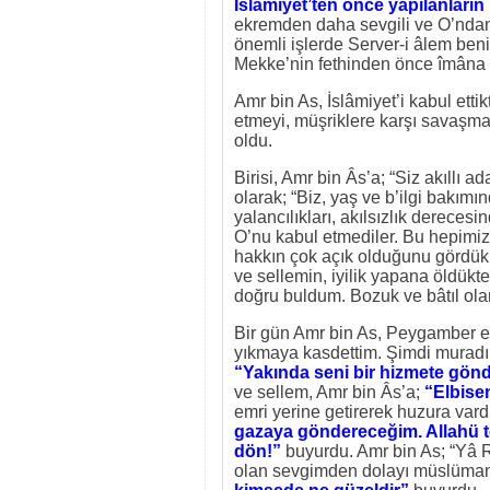
İslâmiyet’ten önce yapılanları
ekremden daha sevgili ve O’ndan
önemli işlerde Server-i âlem beni
Mekke’nin fethinden önce îmâna 
Amr bin As, İslâmiyet’i kabul etti
etmeyi, müşriklere karşı savaşmayı
oldu.
Birisi, Amr bin Âs’a; “Siz akıllı 
olarak; “Biz, yaş ve b’ilgi bakım
yalancılıkları, akılsızlık derece
O’nu kabul etmediler. Bu hepimize 
hakkın çok açık olduğunu gördük.
ve sellemin, iyilik yapana öldükt
doğru buldum. Bozuk ve bâtıl ola
Bir gün Amr bin As, Peygamber ef
yıkmaya kasdettim. Şimdi muradım 
“Yakında seni bir hizmete gönd
ve sellem, Amr bin Âs’a;
“Elbisen
emri yerine getirerek huzura vard
gazaya göndereceğim. Allahü te
dön!”
buyurdu. Amr bin As; “Yâ 
olan sevgimden dolayı müslüman