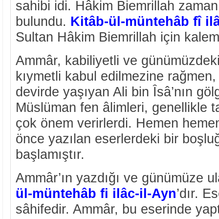
sahibi idi. Hâkim Biemrillah zaman
bulundu.
Kitâb-ül-müntehâb fî il
Sultan Hâkim Biemrillah için kalem
Ammâr, kabiliyetli ve günümüzdeki
kıymetli kabul edilmezine rağmen,
devirde yaşıyan Ali bin Îsâ’nın göl
Müslüman fen âlimleri, genellikle t
çok önem verirlerdi. Hemen hemen
önce yazılan eserlerdeki bir boşluğ
başlamıştır.
Ammâr’ın yazdığı ve günümüze ul
ül-müntehâb fi ilâc-il-Ayn
’dır. E
sâhifedir. Ammâr, bu eserinde yapt