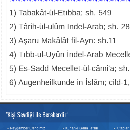
1) Tabakât-ül-Etıbba; sh. 549
2) Târih-ül-ulûm Indel-Arab; sh. 2
3) Aşaru Makâlât fil-Ayn: sh.11
4) Tıbb-ul-Uyûn İndel-Arab Mecell
5) Es-Sadd Mecellet-ül-câmi’a; sh
6) Augenheilkunde in İslâm; cild-1
"Kişi Sevdiği ile Beraberdir"
Peygamber Efendimiz
Kur’an-ı Kerim Tefsiri
Kitaplar