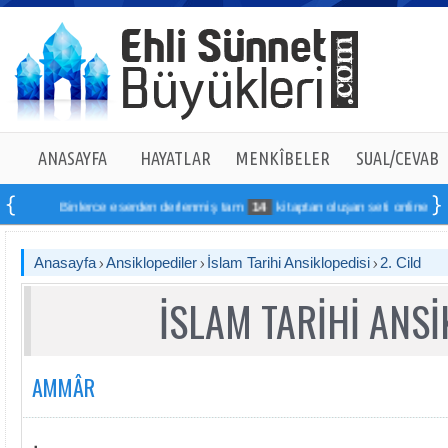
ANASAYFA
HAYATLAR
MENKÎBELER
SUAL/CEVAB
Binlerce eserden derlenmiş tam
14
kitaptan oluşan seti online sipariş vere
Anasayfa
Ansiklopediler
İslam Tarihi Ansiklopedisi
2. Cild
İSLAM TARİHİ ANSİ
AMMÂR