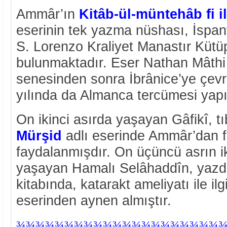
Ammâr’ın
Kitâb-ül-müntehâb fi i
eserinin tek yazma nüshası, İspan
S. Lorenzo Kraliyet Manastır Küt
bulunmaktadır. Eser Nathan Mâthi
senesinden sonra İbrânice’ye çevr
yılında da Almanca tercümesi yapıl
On ikinci asırda yaşayan Gâfikî, t
Mürşid
adlı eserinde Ammâr’dan f
faydalanmışdır. On üçüncü asrın ik
yaşayan Hamalı Selâhaddîn, yazd
kitabında, katarakt ameliyatı ile il
eserinden aynen almıştır.
¾
¾¾¾¾¾¾¾¾¾¾¾¾¾¾¾¾¾¾¾¾