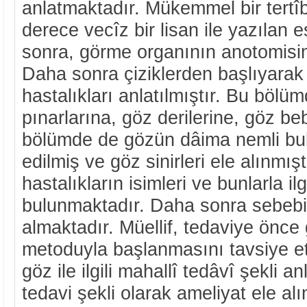
anlatmaktadır. Mükemmel bir tertîb
derece vecîz bir lisan ile yazılan es
sonra, görme organının anotomisi
Daha sonra çiziklerden başlıyarak
hastalıkları anlatılmıştır. Bu bölü
pınarlarına, göz derilerine, göz b
bölümde de gözün dâima nemli b
edilmiş ve göz sinirleri ele alınmış
hastalıkların isimleri ve bunlarla il
bulunmaktadır. Daha sonra sebebi 
almaktadır. Müellif, tedaviye önce 
metoduyla başlanmasını tavsiye e
göz ile ilgili mahallî tedâvî şekli a
tedavi şekli olarak ameliyat ele al