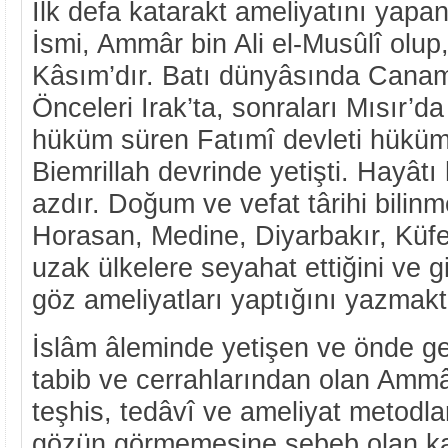
İlk defa katarakt ameliyatını yapa
İsmi, Ammâr bin Ali el-Musûlî olup
Kâsım’dır. Batı dünyâsında Canamu
Önceleri Irak’ta, sonraları Mısır’da
hüküm süren Fatımî devleti hükü
Biemrillah devrinde yetişti. Hayâtı 
azdır. Doğum ve vefat târihi bilin
Horasan, Medine, Diyarbakır, Küfe
uzak ülkelere seyahat ettiğini ve git
göz ameliyatları yaptığını yazmakt
İslâm âleminde yetişen ve önde ge
tabib ve cerrahlarından olan Ammâ
teşhis, tedâvî ve ameliyat metodları
gözün görmemesine sebeb olan kat