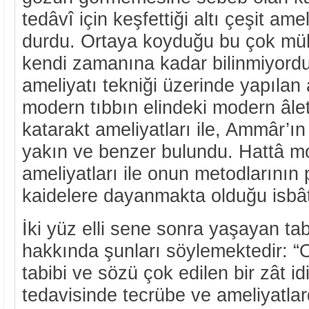
tedâvî için keşfettiği altı çeşit am
durdu. Ortaya koyduğu bu çok mühi
kendi zamanına kadar bilinmiyordu
ameliyatı tekniği üzerinde yapılan
modern tıbbın elindeki modern âlet
katarakt ameliyatları ile, Ammâr’ın
yakın ve benzer bulundu. Hattâ m
ameliyatları ile onun metodlarının p
kaidelere dayanmakta olduğu isbât 
İki yüz elli sene sonra yaşayan t
hakkında şunları söylemektedir: “
tabibi ve sözü çok edilen bir zât id
tedavisinde tecrübe ve ameliyatl