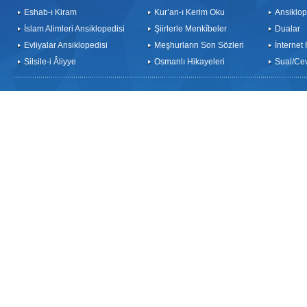
Eshab-ı Kiram
Kur’an-ı Kerim Oku
Ansiklop
İslam Alimleri Ansiklopedisi
Şiirlerle Menkîbeler
Dualar
Evliyalar Ansiklopedisi
Meşhurların Son Sözleri
İnternet
Silsile-i Âliyye
Osmanlı Hikayeleri
Sual/Ce