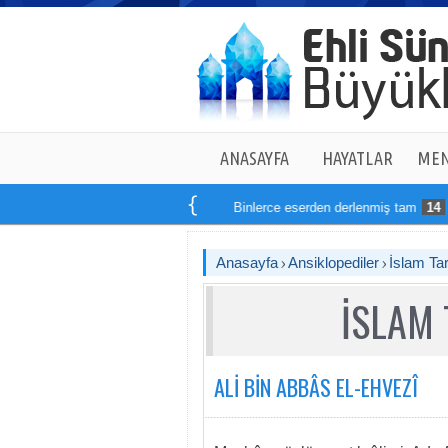
ANASAYFA
HAYATLAR
MEN
Binlerce eserden derlenmiş tam
14
kitaptan ol
Anasayfa
Ansiklopediler
İslam Tar
İSLAM 
ALİ BİN ABBÂS EL-EHVEZÎ