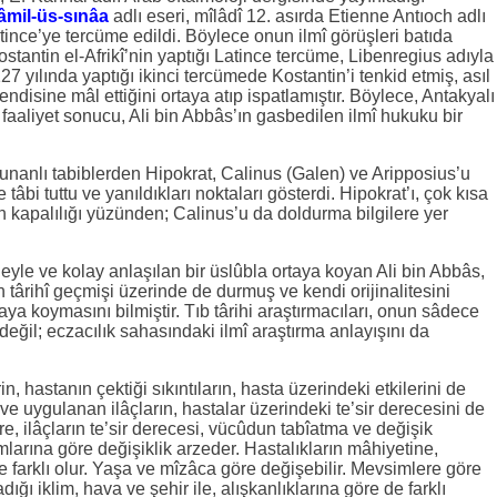
âmil-üs-sınâa
adlı eseri, mîlâdî 12. asırda Etienne Antıoch adlı
Latince’ye tercüme edildi. Böylece onun ilmî görüşleri batıda
ostantin el-Afrikî’nin yaptığı Latince tercüme, Libenregius adıyla
27 yılında yaptığı ikinci tercümede Kostantin’i tenkid etmiş, asıl
kendisine mâl ettiğini ortaya atıp ispatlamıştır. Böylece, Antakyalı
î faaliyet sonucu, Ali bin Abbâs’ın gasbedilen ilmî hukuku bir
unanlı tabiblerden Hipokrat, Calinus (Galen) ve Aripposius’u
e tâbi tuttu ve yanıldıkları noktaları gösterdi. Hipokrat’ı, çok kısa
in kapalılığı yüzünden; Calinus’u da doldurma bilgilere yer
deyle ve kolay anlaşılan bir üslûbla ortaya koyan Ali bin Abbâs,
 târihî geçmişi üzerinde de durmuş ve kendi orijinalitesini
taya koymasını bilmiştir. Tıb târihi araştırmacıları, onun sâdece
eğil; eczacılık sahasındaki ilmî araştırma anlayışını da
, hastanın çektiği sıkıntıların, hasta üzerindeki etkilerini de
n ve uygulanan ilâçların, hastalar üzerindeki te’sir derecesini de
re, ilâçların te’sir derecesi, vücûdun tabîatma ve değişik
mlarına göre değişiklik arzeder. Hastalıkların mâhiyetine,
re farklı olur. Yaşa ve mîzâca göre değişebilir. Mevsimlere göre
dığı iklim, hava ve şehir ile, alışkanlıklarına göre de farklı