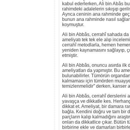
kabul ederlerken, Ali bin Abâs bu
rahimdeki adalelerin sıkışıp geril
Ayrıca ceninin ana rahminde geçi
bunun ana rahminde nasıl sağlandı
koymuştur.
Ali bin Abbâs, cerrahî sahada da 
ameliyatı tek tek ele alıp incelem
cerrahî metodlarla, hemen hemen b
yeniden kaynamasını sağlayıp, çık
etmiştir.
Ali bin Abbâs, onuncu asırda ilk d
ameliyatları da yapmıştır. Bu ame
bulunabilirler. Tümörün organdan
kalmaması için tümörden muayyen 
temizlenmelidir” derken, kanser a
Ali bin Abbâs, cerrahî derslerini 
yavaşça ve dikkatle kes. Herhan
dikkat et. Ameliyat, bir damara 
bağla. Kendini doğru ve tam bir d
parçların kalıp kalmadığını araşt
onları da dikkatlice çıkar. Bütün 
birbirine ekle ve damarları birbir