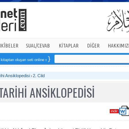
KÎBELER
SUAL/CEVAB
KİTAPLAR
DİĞER
HAKKIMIZ
uşan seti online sipariş verebilirsiniz
ihi Ansiklopedisi
2. Cild
TARİHİ ANSİKLOPEDİSİ