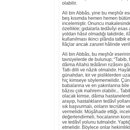
olabilir.
Ali bin Abbâs, yine bu meşhûr ese
beş kısımda hemen hemen bütün ilâ
incelemiştir. Onuncu makalesinde d
özellikle; gıdalarla tedâvîyi esas 
yoldan hâsıl olmadığı takdirde, ilâç
kullanılması ikinci plânda tatbik e
İlâçlar ancak zaruret hâlinde verileb
Ali bin Abbâs, bu meşhûr eserin
tavsiyelerde de bulunup; “Tabib, 
dâima Allahü teâlânın rızâsını gö
Tatlı dilli ve nâzik olmalıdır. Hay
günahdan, kir ve pisliklerden uza
hiç kimseye söylememelidir. Çünkü
babalarına ve en yakınlarına bil
bâzısı çok mahrem olabilir... Tab
olacak kimse, dâima hastanelerde
arayıp, hastalıkların tedâvî yolları
sık başvurmalı, onların tecrübe 
vermelidir. Müşâhade ettiği, incel
değerlendirmeli, hocalarının kon
ve tedâvî yolunu tutmalıdır. Yaptı
etmelidir. Böylece onlar hekimli