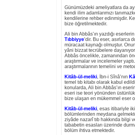
Günümüzdeki ameliyatlara da ayn
kendi ilim adamlarımızı tanımazke
kendilerine rehber edinmişdir. Ken
bize öğretilmektedir.
Ali bin Abbâs’ın yazdığı eserler
Tıbbiyye
’dir. Bu eser, asırlarca 
müracaat kaynağı olmuştur. Onun
yâni bizzat tecrübelere dayanıyord
Abbâs öncelikle, zamanından öncek
araştırmalar ve incelemeler yaptı.
araştırmalarının temelini ve meto
Kitâb-ül-meliki
, İbn-i Sînâ’nın
K
temel tıb kitabı olarak kabul edild
konularda, Ali bin Abbâs’ın eserin
eseri ise teori yönünden üstünlük
bize ulaşan en mükemmel eser ola
Kitâb-ül-meliki
, esas itibariyle 
bölümlerinden meydana gelmektedi
ziyâde nazarî tıb hakkında bilgi 
tababetin esasları üzerinde durmak
bölüm ihtiva etmektedir.