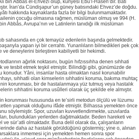
li bin Abbâs el-Ehvezî olup, künyesi Ebü’l-Hasen’dir. Batı
ştır. İran’da Cündişapur’un güney batısındaki Ehvez’de doğdu.
âtı hakkında kaynaklarda fazla bir bilgi bulunmamaktadır.
 ailenin çocuğu olmasına rağmen, müslüman olmuş ve 994 (H.
 bin Abbâs, Avrupa’nın ve Latinlerin tanıdığı ilk müslüman
n tıb sahasında en çok temayüz edenlerin başında gelmektedir.
aşarıyla yapan iyi bir cerrahtı. Yunanlıların bilmedikleri pek çok
 ve deneylerini birleştiren kabiliyetli bir hekimdi.
todlarının ağırlık noktasını, bugün hıfzıssıhha denen sıhhati
ve tesbit etmek teşkil etmiştir. Bilindiği gibi, günümüzde de
 konudur. Yâni, insanlar hasta olmaktan nasıl korunabilir
sıhhayı, sıhhatli olan kimselerin sıhhatini koruma, bakıma muhtaç
tinin korunması, bir de hastalanmaya yüz tutmuş veya hastalık
elerin sıhhatini koruma usûlleri olarak üç şekilde ele almıştır.
atin korunması hususunda en te’sirli metodun ölçülü ve lüzumu
etlen yapmak olduğunu ifâde etmiştir. Bilhassa yemekten önce
nu söylemiştir. Spor, uzuvları kuvvetlendirmekte, uzuvlarda
ları, bulundukları yerlerden dağıtmaktadır. Beden hareketi ve
l ve sür’atli olmaktadır. Buna delil olarak da, çalışanların
nlerinde daha az hastalık görüldüğünü göstermiş; yine o, alınan
arsaklara inmemesi için yemekten hemen sonra spor