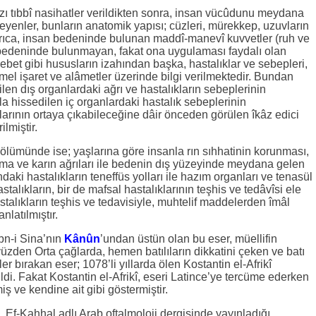
zı tıbbî nasihatler verildikten sonra, insan vücûdunu meydana
eyenler, bunların anatomik yapısı; cüzleri, mürekkep, uzuvların
Ayrıca, insan bedeninde bulunan maddî-manevî kuvvetler (ruh ve
 bedeninde bulunmayan, fakat ona uygulaması faydalı olan
ebet gibi hususların izahından başka, hastalıklar ve sebepleri,
emel işaret ve alâmetler üzerinde bilgi verilmektedir. Bundan
len dış organlardaki ağrı ve hastalıkların sebeplerinin
yla hissedilen iç organlardaki hastalık sebeplerinin
arının ortaya çıkabileceğine dâir önceden görülen îkâz edici
ilmiştir.
i bölümünde ise; yaşlarına göre insanla rın sıhhatinin korunması,
mma ve karın ağrıları ile bedenin dış yüzeyinde meydana gelen
ndaki hastalıkların teneffüs yolları ile hazım organları ve tenasül
alıkların, bir de mafsal hastalıklarının teşhis ve tedâvîsi ele
astalıkların teşhis ve tedavisiyle, muhtelif maddelerden îmâl
nlatılmıştır.
İbn-i Sina’nın
Kânûn
’undan üstün olan bu eser, müellifin
yüzden Orta çağlarda, hemen batılıların dikkatini çeken ve batı
ler bırakan eser; 1078’li yıllarda ölen Kostantin el-Afrikî
ldi. Fakat Kostantin el-Afrikî, eseri Latince’ye tercüme ederken
ş ve kendine ait gibi göstermiştir.
, Ef-Kahhal adlı Arab oftalmoloji dergisinde yayınladığı