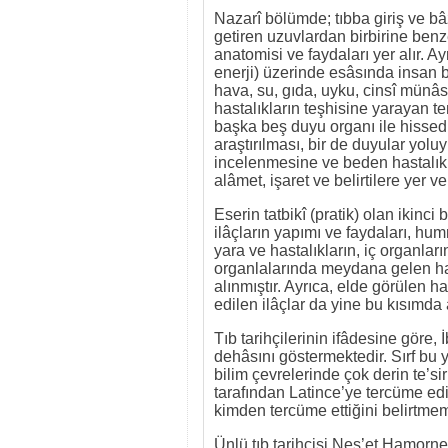
Nazarî bölümde; tıbba giriş ve bâ
getiren uzuvlardan birbirine benz
anatomisi ve faydaları yer alır. 
enerji) üzerinde esâsında insan
hava, su, gıda, uyku, cinsî münâs
hastalıkların teşhisine yarayan t
başka beş duyu organı ile hissedi
araştırılması, bir de duyular yolu
incelenmesine ve beden hastalıkl
alâmet, işaret ve belirtilere yer ver
Eserin tatbikî (pratik) olan ikinc
ilâçların yapımı ve faydaları, hu
yara ve hastalıkların, iç organları
organlalarında meydana gelen hast
alınmıştır. Ayrıca, elde görülen h
edilen ilâçlar da yine bu kısımda a
Tıb tarihçilerinin ifâdesine göre, 
dehâsını göstermektedir. Sırf bu 
bilim çevrelerinde çok derin te’sir
tarafından Latince’ye tercüme edi
kimden tercüme ettiğini belirtmemi
Ünlü tıb tarihçisi Neş’et Hamorne