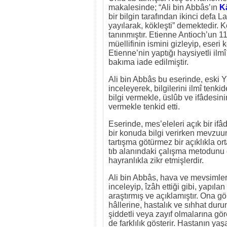
makalesinde; “Ali bin Abbâs’ın
K
bir bilgin tarafından ikinci defa 
yayılarak, kökleşti” demektedir. K
tanınmıştır. Etienne Antioch’un 11
müellifinin ismini gizleyip, eseri 
Etienne’nin yaptığı haysiyetli ilm
bakıma iade edilmiştir.
Ali bin Abbâs bu eserinde, eski Y
inceleyerek, bilgilerini ilmî tenkid
bilgi vermekle, üslûb ve ifâdesin
vermekle tenkid etti.
Eserinde, mes’eleleri açık bir ifâ
bir konuda bilgi verirken mevzuun
tartışma götürmez bir açıklıkla or
tıb alanındaki çalışma metodunu d
hayranlıkla zikr etmişlerdir.
Ali bin Abbâs, hava ve mevsimlerin
inceleyip, îzâh ettiği gibi, yapıla
araştırmış ve açıklamıştır. Ona gö
hâllerine, hastalık ve sıhhat duru
şiddetli veya zayıf olmalarına gö
de farklılık gösterir. Hastanın yaşa