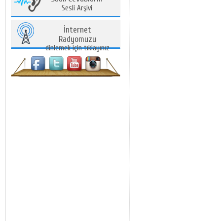
Sesli Arşivi
İnternet
Radyomuzu
dinlemek için tıklayınız