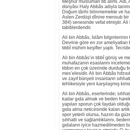
Meşhûr müslüman tıb âlimi. Adı, A
dünyâsı Haly Abbâs adıyla tanımı
Doğum târihi bilinmemekte ve hay
Aslen Zerdüşt dînine mensub bir
384) senesinde vefat etmiştir. Ali
tabiblerdendir.
Ali bin Abbâs, İslâm bilginlerini
Devrine göre en zor ameliyatları b
tıbbî mühim keşifler yaptı. Tecrübe
Ali bin Abbâs’ın tıbbî görüş ve me
muhafazanın esaslarını incelemek 
tıbbın en çok üzerinde durduğu bu
mes’elesidir. Ali bin Abbâs hıfzı
ve zayıf bünyeli insanların sıhha
tehlikesiyle yeni karşılaşmış kims
Ali bin Abbâs, eserlerinde; sıhh
kadar gıda almak ve beden harek
yapılan sporun çok faydalı olduğu
gıda alma neticesinde kalan artık
spor yeterli olursa, hazım da güze
sıhhatli ve sağlamlıklarını, bede
gıdaların iyice hazmedilmeden b