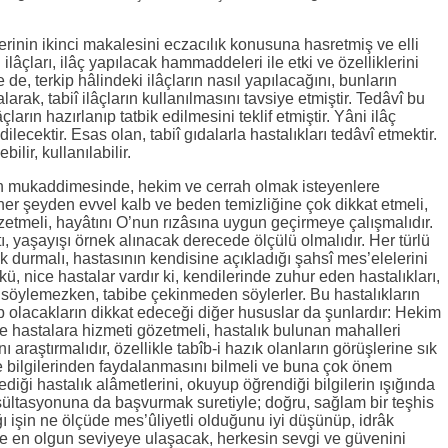
rinin ikinci makalesini eczacılık konusuna hasretmiş ve elli
çları, ilâç yapılacak hammaddeleri ile etki ve özelliklerini
e, terkip hâlindeki ilâçların nasıl yapılacağını, bunların
alarak, tabiî ilâçların kullanılmasını tavsiye etmiştir. Tedâvî bu
ların hazırlanıp tatbik edilmesini teklif etmiştir. Yâni ilâç
dilecektir. Esas olan, tabiî gıdalarla hastalıkları tedâvî etmektir.
ilir, kullanılabilir.
in mukaddimesinde, hekim ve cerrah olmak isteyenlere
her şeyden evvel kalb ve beden temizliğine çok dikkat etmeli,
zetmeli, hayâtını O’nun rızâsına uygun geçirmeye çalışmalıdır.
âtı, yaşayışı örnek alınacak derecede ölçülü olmalıdır. Her türlü
k durmalı, hastasının kendisine açıkladığı şahsî mes’elelerini
, nice hastalar vardır ki, kendilerinde zuhur eden hastalıkları,
e söylemezken, tabibe çekinmeden söylerler. Bu hastalıkların
ib olacakların dikkat edeceği diğer hususlar da şunlardır: Hekim
 hastalara hizmeti gözetmeli, hastalık bulunan mahalleri
nı araştırmalıdır, özellikle tabîb-i hazık olanların görüşlerine sık
ve bilgilerinden faydalanmasını bilmeli ve buna çok önem
ediği hastalık alâmetlerini, okuyup öğrendiği bilgilerin ışığında
sültasyonuna da başvurmak suretiyle; doğru, sağlam bir teşhis
ğı işin ne ölçüde mes’ûliyetli olduğunu iyi düşünüp, idrâk
kte en olgun seviyeye ulaşacak, herkesin sevgi ve güvenini