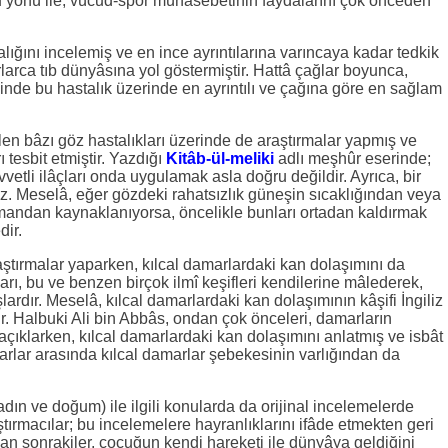
u yönü ile, vücud-spor münâsebetinin faydalarını çok önceden
lığını incelemiş ve en ince ayrıntılarına varıncaya kadar tedkik
sırlarca tıb dünyâsına yol göstermiştir. Hattâ çağlar boyunca,
esinde bu hastalık üzerinde en ayrıntılı ve çağına göre en sağlam
en bâzı göz hastalıkları üzerinde de araştırmalar yapmış ve
 tesbit etmiştir. Yazdığı
Kitâb-ül-meliki
adlı meşhûr eserinde;
vetli ilâçları onda uygulamak asla doğru değildir. Ayrıca, bir
maz. Meselâ, eğer gözdeki rahatsızlık güneşin sıcaklığından veya
dumandan kaynaklanıyorsa, öncelikle bunları ortadan kaldırmak
dir.
aştırmalar yaparken, kılcal damarlardaki kan dolaşımını da
mları, bu ve benzen birçok ilmî keşifleri kendilerine mâlederek,
lardır. Meselâ, kılcal damarlardaki kan dolaşımının kâşifi İngiliz
ir. Halbuki Ali bin Abbâs, ondan çok önceleri, damarların
çıklarken, kılcal damarlardaki kan dolaşımını anlatmış ve isbât
amarlar arasında kılcal damarlar şebekesinin varlığından da
kadın ve doğum) ile ilgili konularda da orijinal incelemelerde
tırmacılar; bu incelemelere hayranlıklarını ifâde etmekten geri
an sonrakiler, çocuğun kendi hareketi ile dünyâya geldiğini