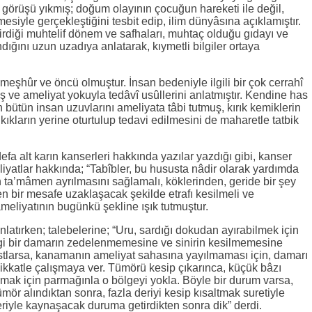
 görüşü yıkmış; doğum olayının çocuğun hareketi ile değil,
mesiyle gerçekleştiğini tesbit edip, ilim dünyâsına açıklamıştır.
rdiği muhtelif dönem ve safhaları, muhtaç olduğu gıdayı ve
ğını uzun uzadıya anlatarak, kıymetli bilgiler ortaya
meşhûr ve öncü olmuştur. İnsan bedeniyle ilgili bir çok cerrahî
iş ve ameliyat yokuyla tedâvî usûllerini anlatmıştır. Kendine has
ütün insan uzuvlarını ameliyata tâbi tutmuş, kırık kemiklerin
ıkların yerine oturtulup tedavi edilmesini de maharetle tatbik
efa alt karın kanserleri hakkında yazılar yazdığı gibi, kanser
liyatlar hakkında; “Tabîbler, bu hususta nâdir olarak yardımda
 ta’mâmen ayrılmasını sağlamalı, köklerinden, geride bir şey
bir mesafe uzaklaşacak şekilde etrafı kesilmeli ve
meliyatının bugünkü şekline ışık tutmuştur.
anlatırken; talebelerine; “Uru, sardığı dokudan ayırabilmek için
gi bir damarın zedelenmemesine ve sinirin kesilmemesine
rastlarsa, kanamanın ameliyat sahasına yayılmaması için, damarı
ikkatle çalışmaya ver. Tümörü kesip çıkarınca, küçük bâzı
ırmak için parmağınla o bölgeyi yokla. Böyle bir durum varsa,
tümör alındıktan sonra, fazla deriyi kesip kısaltmak suretiyle
leriyle kaynaşacak duruma getirdikten sonra dik” derdi.