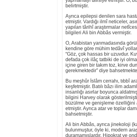
yapmamayı tavsiye etmiştir. O, b
belirtmiştir.
Ayrıca epilepsi denilen sara hasta
etmiştir. Vardığı ilmî neticeler, a
yapılan târihî araştırmalar netîc
bilgileri Ali bin Abbâs vermiştir.
O, Arabistan yarımadasında görül
kendine göre mühim tedâvî yolları
“Göz, çok hassas bir uzuvdur. Kuv
defada çok ilâç tatbiki de iyi ol
içine giren bir takım toz, kirve 
gerekmektedir” diye bahsetmekte
Bu meşhûr İslâm cerrahı, tıbbî ar
keşfetmiştir. Batılı bâzı ilim ada
insanlığı asırlar boyunca aldatmış
bilgini Harvey olarak gösterilmişt
büzülme ve genişleme özelliğini a
etmiştir. Ayrıca atar ve toplar d
bahsetmiştir.
Ali bin Abbâs, ayrıca jinekoloji (
bulunmuştur, öyle ki, modern araş
duramamışlardır. Hipokrat ve ond