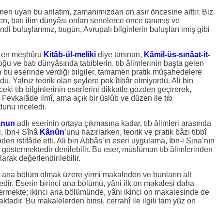
en uyan bu anlatım, zamanımızdan on asır öncesine aittir. Biz
n, batı ilim dünyâsı onları senelerce önce tanımış ve
di buluşlarımız, bugün, Avrupalı bilginlerin buluşları imiş gibi
in en meşhûru
Kitâb-ül-meliki
diye tanınan,
Kâmil-üs-sınâat-it-
doğu ve batı dünyâsında tabiblerin, tıb âlimlerinin başta gelen
 bu eserinde verdiği bilgiler, tamamen pratik müşahedelere
u. Yalnız teorik olan şeylere pek îtibâr etmiyordu. Ali bin
i tıb bilginlerinin eserlerini dikkatle gözden geçirerek,
 Fevkalâde ilmî, ama açık bir üslûb ve düzen ile tıb
dunu inceledi.
ânun
adlı eserinin ortaya çıkmasına kadar, tıb âlimleri arasında
i, İbn-i Sînâ
Kânûn
’unu hazırlarken, teorik ve pratik bâzı tıbbî
den istifâde etti. Ali bin Abbâs’ın eseri uygulama, İbn-i Sina’nın
 göstermektedir denilebilir. Bu eser, müslüman tıb âlimlerinden
rak değerlendirilebilir.
iki ana bölüm olmak üzere yirmi makaleden ve bunların alt
r. Eserin birinci ana bölümü, yâni ilk on makalesi daha
vermekte; ikinci ana bölümünde, yâni ikinci on makalesinde de
tadır. Bu makalelerden birisi, cerrahî ile ilgili tam yüz on