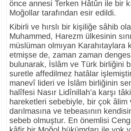
önce annesi Terken Hâtûn ile bir kıs
Moğollar tarafından esir edildi.
Kibirli ve hırslı bir kişiliğe sâhib o
Muhammed, Harezm ülkesinin sınır
müslüman olmıyan Karahıtaylara 
etmişse de, zaman zaman dengesi
bulunarak, İslâm ve Türk birliğini
suretle affedilmez hatâlar işlemişt
manevî lideri ve İslâm birliğinin 
halîfesi Nasır Lidînillah’a karşı tâki
hareketleri sebebiyle, bir çok âlim
darılmasına ve tebeasının kendisi
sebeb olmuştur. En önemlisi Cengi
kâfir bir Moğol hükümdarı ile yok