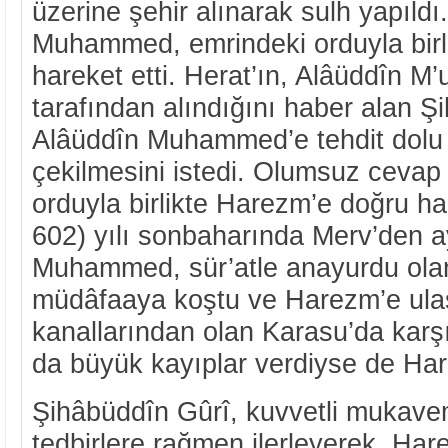
üzerine şehir alınarak sulh yapıldı
Muhammed, emrindeki orduyla birl
hareket etti. Herat’ın, Alâüddîn 
tarafından alındığını haber alan Ş
Alâüddîn Muhammed’e tehdit dolu
çekilmesini istedi. Olumsuz cevap 
orduyla birlikte Harezm’e doğru ha
602) yılı sonbaharında Merv’den a
Muhammed, sür’atle anayurdu ola
müdâfaaya koştu ve Harezm’e ulaş
kanallarından olan Karasu’da karşıla
da büyük kayıplar verdiyse de Har
Şihâbüddîn Gûrî, kuvvetli mukave
tedbirlere rağmen ilerleyerek, Har