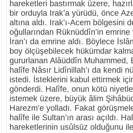
hareketleri bastırmak üzere, hazırla
bir orduyla Irak’a yürüdü, önce Az
altına aldı. Irak’ı-Acem bölgesini d
oğullarından Rüknüddîn’in emrine v
İran’ı da emrine aldı. Böylece İs
boy ölçüşebilecek hükümdar kalma
gururlanan Alâüddîn Muhammed, 
halîfe Nâsır Lidînillah’ı da kendi 
istedi. İsteklerini kabul ettirmek iç
gönderdi. Halîfe, onun kötü niyet
istemek üzere, büyük âlim Şihâbüd
Harezm’e yolladı. Fakat görüşmel
halîfe ile Sultan’ın arası açıldı. Ha
hareketlerinin usûlsüz olduğunu ile