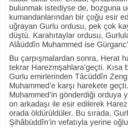
bulunmak istediyse de, bozguna uğ
kumandanlarından bir çoğu esir ed
uğrayan Gurlu ordusu, pek çok kay
düştü. Karahıtaylar ordusu, Gurlular
Alâüddîn Muhammed ise Gürganc’
Bu çarpışmalardan sonra, Herat h
tekrar Harezmşahlara’geçti. Kısa 
Gurlu emirlerinden Tâcüddîn Zengi
Muhammed’e karşı harekete geçti.
Muhammed’in gönderdiği orduya y
on arkadaşı ile esir edilerek Harez
orada öldürüldüler. Bu sırada, Gurl
Şihâbüddîn’in vefatıyla yerine oğ