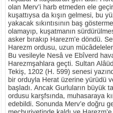
olan Merv’i harb etmeden ele geçir
kuşattıysa da kışın gelmesi, bu y
yakacak sıkıntısının baş gösterme
olamayıp, kuşatmanın sürdürülmesi
asker bırakıp Harezm’e döndü. Se
Harezm ordusu, uzun mücâdelelerd
Bu vesileyle Nesâ ve Ebîverd hava
Harezmşahlara geçti. Sultan Alâ
Tekiş, 1202 (H. 599) senesi yazın
bir orduyla Herat üzerine yürüdü
başladı. Ancak Gurluların büyük t
ordusu karşfsında, muhasaraya k
edebildi. Sonunda Merv’e doğru ge
mecburiyetinde kaldı ve Harezm’e