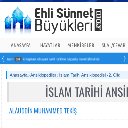
ANASAYFA
HAYATLAR
MENKÎBELER
SUAL/CEVAB
kitaptan oluşan seti online sipariş verebilirsiniz
Anasayfa
Ansiklopediler
İslam Tarihi Ansiklopedisi
2. Cild
İSLAM TARİHİ ANSİ
ALÂÜDDÎN MUHAMMED TEKİŞ