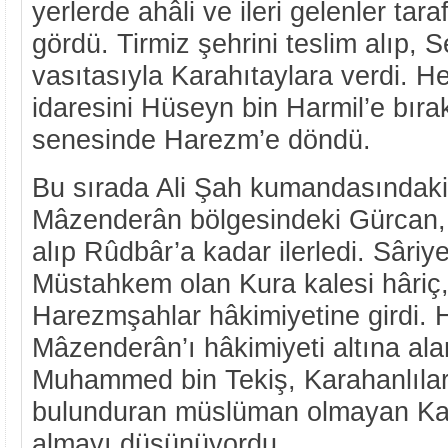
yerlerde ahâli ve ileri gelenler tar
gördü. Tirmiz şehrini teslim alıp,
vasıtasıyla Karahıtaylara verdi. He
idaresini Hüseyn bin Harmil’e bıra
senesinde Harezm’e döndü.
Bu sırada Ali Şah kumandasındaki
Mâzenderân bölgesindeki Gürcan,
alıp Rûdbâr’a kadar ilerledi. Sâriy
Müstahkem olan Kura kalesi hâri
Harezmşahlar hâkimiyetine girdi. 
Mâzenderân’ı hâkimiyeti altına al
Muhammed bin Tekiş, Karahanlıları
bulunduran müslüman olmayan Kara
almayı düşünüyordu.