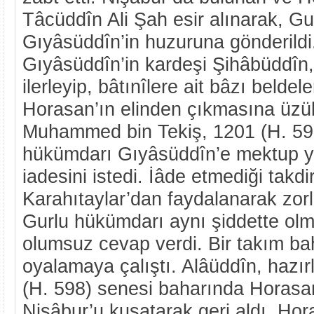
Tâcüddîn Ali Şah esir alınarak, Gu
Gıyâsüddîn’in huzuruna gönderildi
Gıyâsüddîn’in kardeşi Şihâbüddîn,
ilerleyip, bâtınîlere ait bâzı beldeler
Horasan’ın elinden çıkmasına üzü
Muhammed bin Tekiş, 1201 (H. 597
hükümdarı Gıyâsüddîn’e mektup y
iadesini istedi. İâde etmediği takdi
Karahıtaylar’dan faydalanarak zorla
Gurlu hükümdarı aynı şiddette olm
olumsuz cevap verdi. Bir takım ba
oyalamaya çalıştı. Alâüddîn, hazır
(H. 598) senesi baharında Horasan
Nişâbur’u kuşatarak geri aldı. Hor