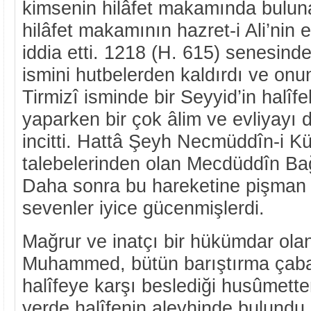
kimsenin hilâfet makamında bulu
hilâfet makamının hazret-i Ali’nin
iddia etti. 1218 (H. 615) senesinde 
ismini hutbelerden kaldırdı ve onu
Tirmizî isminde bir Seyyid’in halîfeli
yaparken bir çok âlim ve evliyayı d
incitti. Hattâ Şeyh Necmüddîn-i Küb
talebelerinden olan Mecdüddîn Bağ
Daha sonra bu hareketine pişman 
sevenler iyice gücenmişlerdi.
Mağrur ve inatçı bir hükümdar ola
Muhammed, bütün barıştırma çaba
halîfeye karşı beslediği husûmette
yerde halîfenin aleyhinde bulundu.