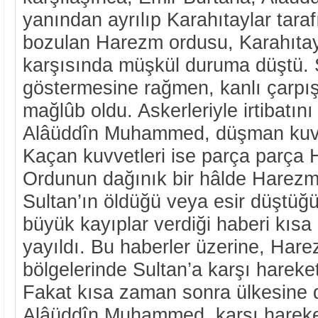
yanından ayrılıp Karahıtaylar taraf
bozulan Harezm ordusu, Karahıtayla
karşısında müşkül duruma düştü.
göstermesine rağmen, kanlı çarpı
mağlûb oldu. Askerleriyle irtibatı
Alâüddîn Muhammed, düşman kuvve
Kaçan kuvvetleri ise parça parça 
Ordunun dağınık bir hâlde Harezm
Sultan’ın öldüğü veya esir düştüğü
büyük kayıplar verdiği haberi kıs
yayıldı. Bu haberler üzerine, Hare
bölgelerinde Sultan’a karşı hareket
Fakat kısa zaman sonra ülkesine 
Alâüddîn Muhammed, karşı hareketl