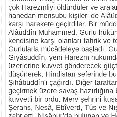
çok Harezmliyi öldürdüler ve aral
hanedan mensubu kişileri de Alâ
karşı harekete geçirdiler. Bir müd
Alâüddîn Muhammed, Gurlu hüküm
kendisine karşı olanları tahrik ve 
Gurlularla mücâdeleye başladı. G
Gıyâsüddîn, yeni Harezm hükümda
üzerlerine kuvvet gönderecek güçt
düşünerek, Hindistan seferinde bu
Şihâbüddîn’i çağırdı. Diğer taraft
geçirmek üzere savaş hazırlığına 
kuvvetli bir ordu, Merv şehrini kuşa
Şerahs, Nesâ, Ebîverd, Tûs ve Niş
zabt etti. Nişâbur’da bulunan ve H