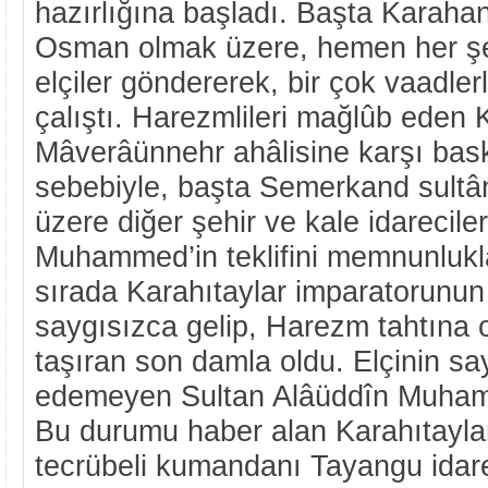
hazırlığına başladı. Başta Karaha
Osman olmak üzere, hemen her şeh
elçiler göndererek, bir çok vaadle
çalıştı. Harezmlileri mağlûb eden K
Mâverâünnehr ahâlisine karşı bas
sebebiyle, başta Semerkand sult
üzere diğer şehir ve kale idarecile
Muhammed’in teklifini memnunlukla
sırada Karahıtaylar imparatorunun 
saygısızca gelip, Harezm tahtına 
taşıran son damla oldu. Elçinin s
edemeyen Sultan Alâüddîn Muhamme
Bu durumu haber alan Karahıtayla
tecrübeli kumandanı Tayangu idar