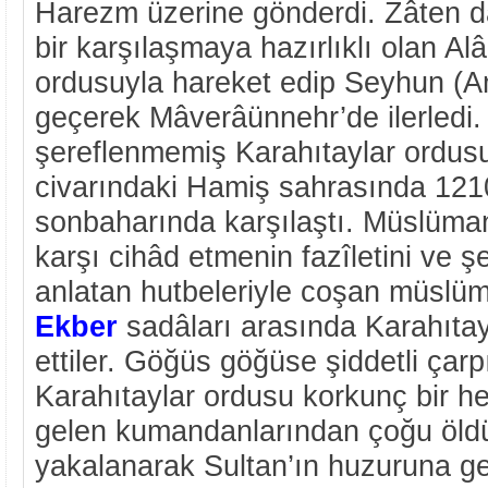
Harezm üzerine gönderdi. Zâten 
bir karşılaşmaya hazırlıklı olan
ordusuyla hareket edip Seyhun (A
geçerek Mâverâünnehr’de ilerledi.
şereflenmemiş Karahıtaylar ordus
civarındaki Hamiş sahrasında 121
sonbaharında karşılaştı. Müslüman 
karşı cihâd etmenin fazîletini ve ş
anlatan hutbeleriyle coşan müslü
Ekber
sadâları arasında Karahıta
ettiler. Göğüs göğüse şiddetli çar
Karahıtaylar ordusu korkunç bir he
gelen kumandanlarından çoğu öl
yakalanarak Sultan’ın huzuruna get