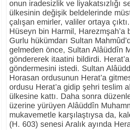
onun iradesizlik ve liyakatsızlığı s
ülkesinin değişik beldelerinde müs
çalışan emirler, valiler ortaya çıktı
Hüseyn bin Harmil, Harezmşah’a ba
Gurlu hükümdarı Sultan Mahmûd’d
gelmeden önce, Sultan Alâüddîn 
göndererek itaatini bildirdi. Herat’
göndermesini istedi. Sultan Alâü
Horasan ordusunun Herat’a gitmes
ordusu Herat’a gidip şehri teslim
ülkesine kattı. Daha sonra düzenle
üzerine yürüyen Alâüddîn Muhamme
mukavemetle karşılaştıysa da, kale
(H. 603) senesi Aralık ayında Herat’