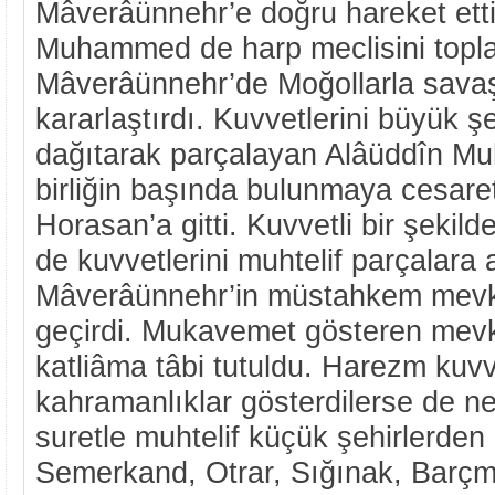
Mâverâünnehr’e doğru hareket etti
Muhammed de harp meclisini topl
Mâverâünnehr’de Moğollarla savaş
kararlaştırdı. Kuvvetlerini büyük ş
dağıtarak parçalayan Alâüddîn Mu
birliğin başında bulunmaya cesare
Horasan’a gitti. Kuvvetli bir şekil
de kuvvetlerini muhtelif parçalara 
Mâverâünnehr’in müstahkem mevkile
geçirdi. Mukavemet gösteren mevki
katliâma tâbi tutuldu. Harezm kuvv
kahramanlıklar gösterdilerse de n
suretle muhtelif küçük şehirlerde
Semerkand, Otrar, Sığınak, Barçm