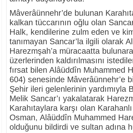
Mâverâünnehr’de bulunan Karahıtay
kalkan tüccarının oğlu olan Sancar
Halk, kendilerine zulm eden ve ki
tanımayan Sancar’la ilgili olara
Harezmşah’a müracaatta bulunarak
üzerlerinden kaldırılmasını istediler
fırsat bilen Alâüddîn Muhammed 
604) senesinde Mâverâünnehr’e bir
Şehir ileri gelenlerinin yardımıyla 
Melik Sancar’ı yakalatarak Harezm
Karahıtaylara karşı olan Karahanl
Osman, Alâüddîn Muhammed Hare
olduğunu bildirdi ve sultan adına 