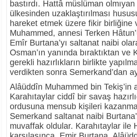
bastırdı. Hattâ müslüman olmıyan 
ülkesinden uzaklaştırılması husu
hareket etmek üzere fikir birliğine 
Muhammed, annesi Terken Hâtun’
Emîr Burtana’yı saltanat naibi ol
Osman’ın yanında bıraktıktan ve K
gerekli hazırlıkların birlikte yapı
verdikten sonra Semerkand’dan ayr
Alâüddîn Muhammed bin Tekiş’in a
Karahıtaylar ciddî bir savaş hazırlı
ordusuna mensub kişileri kazanmay
Semerkand saltanat naibi Burtana
muvaffak oldular. Karahıtaylar ile 
karşılaşınca, Emir Burtana, Alâü