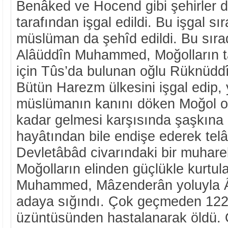
Benâked ve Hocend gibi şehirler 
tarafından işgal edildi. Bu işgal sı
müslüman da şehîd edildi. Bu sır
Alâüddîn Muhammed, Moğolların t
için Tûs’da bulunan oğlu Rüknüddî
Bütün Harezm ülkesini işgal edip, 
müslümanın kanını döken Moğol or
kadar gelmesi karşısında şaşkına 
hayâtından bile endişe ederek telâ
Devletâbâd civarındaki bir muhare
Moğolların elinden güçlükle kurtul
Muhammed, Mâzenderân yoluyla Â
adaya sığındı. Çok geçmeden 122
üzüntüsünden hastalanarak öldü.