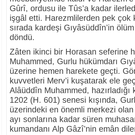
Gûrî, ordusu ile Tûs’a kadar ilerle
işgâl etti. Harezmlilerden pek çok 
sırada kardeşi Gıyâsüddîn’in ölüm 
döndü.
Zâten ikinci bir Horasan seferine 
Muhammed, Gurlu hükümdarı Gıyâ
üzerine hemen harekete geçti. Gö
kuvvetleri Merv’i kuşatarak ele geçi
Alâüddîn Muhammed, hazırladığı ku
1202 (H. 601) senesi kışında, Gur
üzerindeki en önemli merkezi olan 
ayı sonlarına kadar süren muhasa
kumandanı Alp Gâzî’nin emân dileme