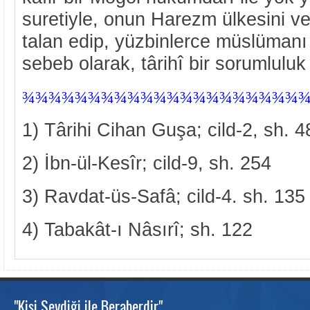
suretiyle, onun Harezm ülkesini ve
talan edip, yüzbinlerce müslümanı
sebeb olarak, târihî bir sorumluluk
¾
¾¾¾¾¾¾¾¾¾¾¾¾¾¾¾¾¾¾¾¾
1) Târihi Cihan Guşa; cild-2, sh. 
2) İbn-ül-Kesîr; cild-9, sh. 254
3) Ravdat-üs-Safâ; cild-4. sh. 135
4) Tabakât-ı Nâsırî; sh. 122
"Kişi Sevdiği ile Beraberdir"