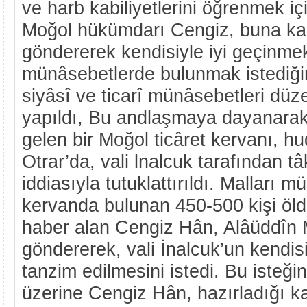
ve harb kabiliyetlerini öğrenmek içi
Moğol hükümdarı Cengiz, buna karş
göndererek kendisiyle iyi geçinmek
münâsebetlerde bulunmak istediğini 
siyâsî ve ticarî münâsebetleri dü
yapıldı, Bu andlaşmaya dayanara
gelen bir Moğol ticâret kervanı, hu
Otrar’da, vali lnalcuk tarafından t
iddiasıyla tutuklattırıldı. Malları m
kervanda bulunan 450-500 kişi öl
haber alan Cengiz Hân, Alâüddîn
göndererek, vali İnalcuk’un kendisi
tanzim edilmesini istedi. Bu isteğ
üzerine Cengiz Hân, hazırladığı ka