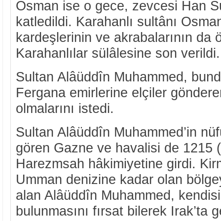
Osman ise o gece, zevcesi Han Sul
katledildi. Karahanlı sultânı Osman
kardeşlerinin ve akrabalarının da 
Karahanlılar sülâlesine son verildi.
Sultan Alâüddîn Muhammed, bunda
Fergana emirlerine elçiler göndere
olmalarını istedi.
Sultan Alâüddîn Muhammed’in nüfu
gören Gazne ve havalisi de 1215 (
Harezmsah hâkimiyetine girdi. Kir
Umman denizine kadar olan bölgeyi
alan Alâüddîn Muhammed, kendisi
bulunmasını fırsat bilerek Irak’ta g