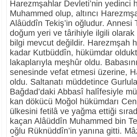
Harezmşahlar Devleti’nin yedinci 
Muhammed olup, altıncı Harezmş
Alâüddîn Tekiş’in oğludur. Annesi
doğum yeri ve târihiyle ilgili olara
bilgi mevcut değildir. Harezmşah
kadar Kutbüddîn, hükümdar olduk
lakaplarıyla meşhûr oldu. Babasın
senesinde vefat etmesi üzerine,
oldu. Saltanatı müddetince Gurlula
Bağdad’daki Abbasî halîfesiyle müc
kan dökücü Moğol hükümdarı Cen
ülkesini fetilâ ve yağma ettiği sıra
kaçan Alâüddîn Muhammed bin Tek
oğlu Rüknüddîn’in yanına gitti. Mâ