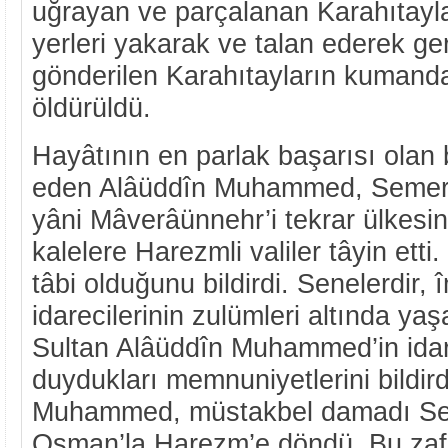
uğrayan ve parçalanan Karahıtaylar
yerleri yakarak ve talan ederek ger
gönderilen Karahıtayların kumand
öldürüldü.
Hayâtının en parlak başarısı olan 
eden Alâüddîn Muhammed, Semerk
yâni Mâverâünnehr’i tekrar ülkesin
kalelere Harezmli valiler tâyin etti.
tâbi olduğunu bildirdi. Senelerdir,
idarecilerinin zulümleri altında yaş
Sultan Alâüddîn Muhammed’in ida
duydukları memnuniyetlerini bildird
Muhammed, müstakbel damadı Se
Osman’la Harezm’e döndü. Bu zafe