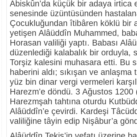
Âbiskûn’da küçük bir adaya irtica 
senesinde üzüntüsünden hastalan
Çocukluğundan îtibâren köklü bir ai
yetişen Alâüddîn Muhammed, baba
Horasan valiliği yaptı. Babası Alâü
düzenlediği kalabalık bir orduyla, s
Torşiz kalesini muhasara etti. Bu 
haberini aldı; sıkışan ve anlaşma t
yüz bin dinar vergi vermeleri karşı
Harezm’e döndü. 3 Ağustos 1200 
Harezmşah tahtına oturdu Kutbüdd
Alâüddîn’e çevirdi. Kardeşi Tâcüd
valiliğine tâyin edip Nişâbur’a gön
Alâüddîn Tekiş’in vefatı üzerine baş