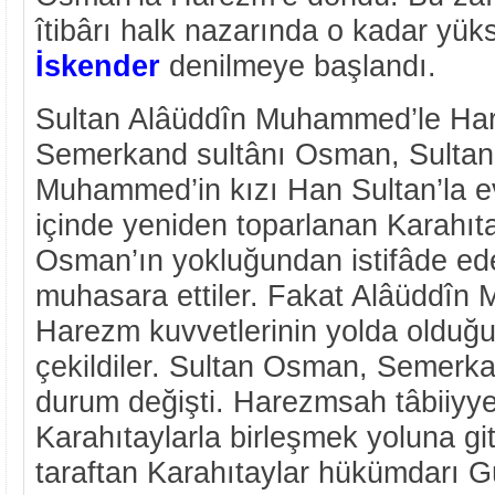
îtibârı halk nazarında o kadar yüks
İskender
denilmeye başlandı.
Sultan Alâüddîn Muhammed’le Ha
Semerkand sultânı Osman, Sultan
Muhammed’in kızı Han Sultan’la e
içinde yeniden toparlanan Karahıta
Osman’ın yokluğundan istifâde ed
muhasara ettiler. Fakat Alâüddîn
Harezm kuvvetlerinin yolda olduğu
çekildiler. Sultan Osman, Semerka
durum değişti. Harezmsah tâbiiyyet
Karahıtaylarla birleşmek yoluna gi
taraftan Karahıtaylar hükümdarı 