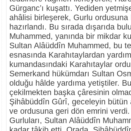
Gürganc’ı kuşattı. Yediden yetmi
ahâlisi birleşerek, Gurlu ordusun
hazırlandı. Bu sırada dışarıda bul
Muhammed, yanında bir mikdar kuv
Sultan Alâüddîn Muhammed, bu ted
esnasında Karahıtaylardan yardım
kumandasındaki Karahıtaylar ordu
Semerkand hükümdarı Sultan Osma
olduğu hâlde yardıma yetiştiler. 
çekilmekten başka çâresinin olma
Şihâbüddîn Gûrî, geceleyin bütün ağ
ve ordusuna geri dön emrini verdi.
Gurluları, Sultan Alâüddîn Muha
kadar tâkib etti. Orada, Şihâbüdd