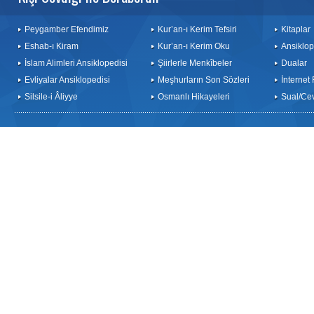
Peygamber Efendimiz
Kur’an-ı Kerim Tefsiri
Kitaplar
Eshab-ı Kiram
Kur’an-ı Kerim Oku
Ansiklop
İslam Alimleri Ansiklopedisi
Şiirlerle Menkîbeler
Dualar
Evliyalar Ansiklopedisi
Meşhurların Son Sözleri
İnternet
Silsile-i Âliyye
Osmanlı Hikayeleri
Sual/Ce