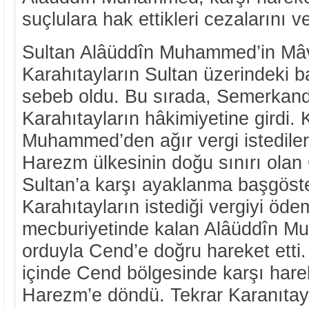
suçlulara hak ettikleri cezalarını ve
Sultan Alâüddîn Muhammed’in Mâve
Karahıtayların Sultan üzerindeki b
sebeb oldu. Bu sırada, Semerkand
Karahıtayların hâkimiyetine girdi. 
Muhammed’den ağır vergi istediler
Harezm ülkesinin doğu sınırı ola
Sultan’a karşı ayaklanma başgöst
Karahıtayların istediği vergiyi öd
mecburiyetinde kalan Alâüddîn M
orduyla Cend’e doğru hareket etti.
içinde Cend bölgesinde karşı harek
Harezm’e döndü. Tekrar Karanıtayl