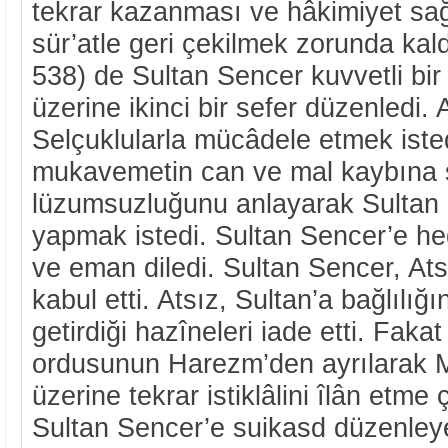
tekrar kazanması ve hâkimiyet sağ
sür’atle geri çekilmek zorunda kal
538) de Sultan Sencer kuvvetli bi
üzerine ikinci bir sefer düzenledi. A
Selçuklularla mücâdele etmek iste
mukavemetin can ve mal kaybına 
lüzumsuzluğunu anlayarak Sultan 
yapmak istedi. Sultan Sencer’e he
ve eman diledi. Sultan Sencer, Atsız
kabul etti. Atsız, Sultan’a bağlılığı
getirdiği hazîneleri iade etti. Faka
ordusunun Harezm’den ayrılarak 
üzerine tekrar istiklâlini îlân etme 
Sultan Sencer’e suikasd düzenley