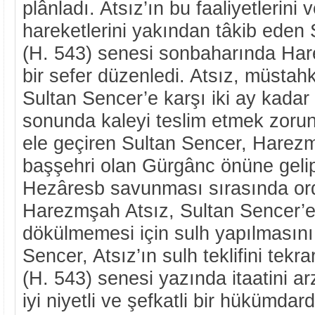
plânladı. Atsız’ın bu faaliyetlerini 
hareketlerini yakından tâkib eden
(H. 543) senesi sonbaharında Ha
bir sefer düzenledi. Atsız, müsta
Sultan Sencer’e karşı iki ay kadar
sonunda kaleyi teslim etmek zorun
ele geçiren Sultan Sencer, Harez
başşehri olan Gürgânc önüne gelip 
Hezâresb savunması sırasında o
Harezmşah Atsız, Sultan Sencer’e
dökülmemesi için sulh yapılmasını t
Sencer, Atsız’ın sulh teklifini tekra
(H. 543) senesi yazında itaatini ar
iyi niyetli ve şefkatli bir hükümdard