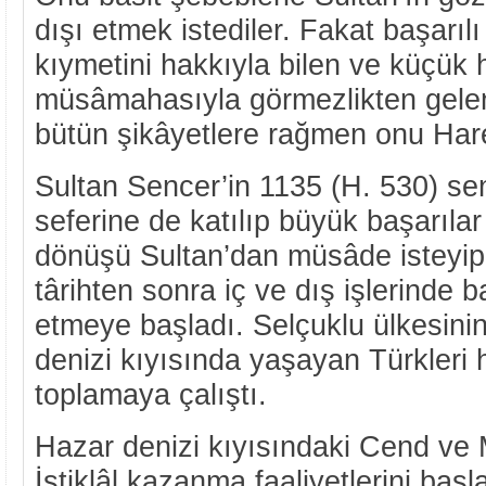
dışı etmek istediler. Fakat başarıl
kıymetini hakkıyla bilen ve küçük
müsâmahasıyla görmezlikten gele
bütün şikâyetlere rağmen onu Harez
Sultan Sencer’in 1135 (H. 530) s
seferine de katılıp büyük başarılar
dönüşü Sultan’dan müsâde isteyi
târihten sonra iç ve dış işlerinde 
etmeye başladı. Selçuklu ülkesin
denizi kıyısında yaşayan Türkleri h
toplamaya çalıştı.
Hazar denizi kıyısındaki Cend ve M
İstiklâl kazanma faaliyetlerini başla