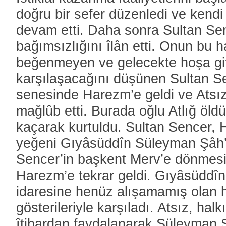
doğru bir sefer düzenledi ve kendi
devam etti. Daha sonra Sultan Sen
bağımsızlığını îlân etti. Onun bu h
beğenmeyen ve gelecekte hoşa gi
karşılaşacağını düşünen Sultan S
senesinde Harezm’e geldi ve Atsız
mağlûb etti. Burada oğlu Atlığ öldü
kaçarak kurtuldu. Sultan Sencer, H
yeğeni Gıyâsüddîn Süleyman Şâh’ı 
Sencer’in başkent Merv’e dönmesi
Harezm’e tekrar geldi. Gıyâsüddî
idaresine henüz alışamamış olan ha
gösterileriyle karşıladı. Atsız, hal
îtibardan faydalanarak Süleyman 