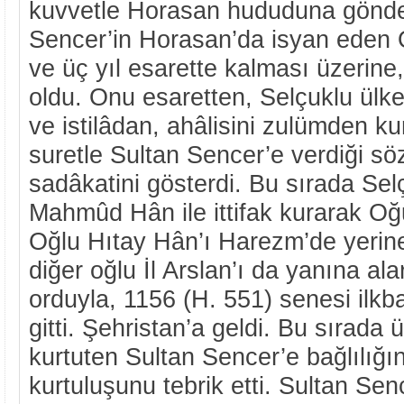
kuvvetle Horasan hududuna gönder
Sencer’in Horasan’da isyan eden 
ve üç yıl esarette kalması üzerine
oldu. Onu esaretten, Selçuklu ülke
ve istilâdan, ahâlisini zulümden ku
suretle Sultan Sencer’e verdiği s
sadâkatini gösterdi. Bu sırada Sel
Mahmûd Hân ile ittifak kurarak Oğu
Oğlu Hıtay Hân’ı Harezm’de yerine
diğer oğlu İl Arslan’ı da yanına ala
orduyla, 1156 (H. 551) senesi ilk
gitti. Şehristan’a geldi. Bu sırada 
kurtuten Sultan Sencer’e bağlılığın
kurtuluşunu tebrik etti. Sultan Sen