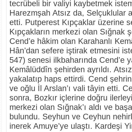
tecrübeli bir valiyi kaybetmek isteme
Harezmşah Atsız da, Selçuklular a
etti. Putperest Kıpçaklar üzerine s
Kıpçakların merkezi olan Sığnak ş
Cend’e hâkim olan Karahanlı Kemâ
Hân’dan sefere iştirak etmesini ist
547) senesi ilkbaharında Cend’e y
Kemâlüddîn şehirden ayrıldı. Atsı
yakalatıp haps ettirdi. Cend şehri
ve oğlu İl Arslan’ı vali tâyin etti.
sonra, Bozkır içlerine doğru ilerley
merkezi olan Sığnak’ı aldı ve başar
bulundu. Seyhun ve Ceyhun nehir
inerek Amuye’ye ulaştı. Kardeşi Yin