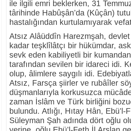
ile ilgili emri beklerken, 31 Temm
târihinde Habûşân’da (Kûçân) tutu
hastalığından kurtulamıyarak vefat 
Atsız Alâüddîn Harezmşah, devlet
kadar teşklîlâtçı bir hükümdar, ask
sevk eden kabiliyetli bir kumanda
tarafından sevilen bir idareci idi. 
olup, âlimlere saygılı idi. Edebiya
Atsız, Farsça şiirler ve rubâîler sö
düşmanlarıyla korkusuzca mücâde
zaman İslâm ve Türk birliğini boz
bulundu. Atlığı, Hıtay Hân, Ebü’l-F
Süleyman Şah adında dört oğlu ol
yerine, oğlu Ebü’l-Feth İl Arslan ge