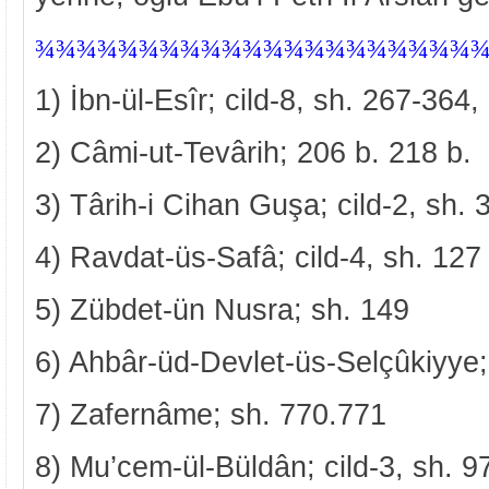
¾
¾¾¾¾¾¾¾¾¾¾¾¾¾¾¾¾¾¾¾¾
1) İbn-ül-Esîr; cild-8, sh. 267-364, 
2) Câmi-ut-Tevârih; 206 b. 218 b.
3) Târih-i Cihan Guşa; cild-2, sh. 
4) Ravdat-üs-Safâ; cild-4, sh. 127
5) Zübdet-ün Nusra; sh. 149
6) Ahbâr-üd-Devlet-üs-Selçûkiyye;
7) Zafernâme; sh. 770.771
8) Mu’cem-ül-Büldân; cild-3, sh. 9