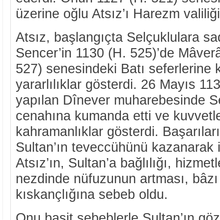
üzerine oğlu Atsız’ı Harezm valiliği
Atsız, başlangıçta Selçuklulara sa
Sencer’in 1130 (H. 525)’de Mâver
527) senesindeki Batı seferlerine 
yararlılıklar gösterdi. 26 Mayıs 11
yapılan Dînever muharebesinde Se
cenahına kumanda etti ve kuvvetler
kahramanlıklar gösterdi. Başarıları
Sultan’ın teveccühünü kazanarak il
Atsız’ın, Sultan’a bağlılığı, hizmetl
nezdinde nüfuzunun artması, bâzı 
kıskançlığına sebeb oldu.
Onu basit şebeblerle Sultan’ın gö