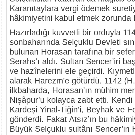
Karanıtaylara vergi ödemek suretiy
hâkimiyetini kabul etmek zorunda k
Hazırladığı kuvvetli bir orduyla 11
sonbaharında Selçuklu Devleti sınır
bulunan Horasan tarafına bir sefe
Serahs’ı aldı. Sultan Sencer’iri baş
ve hazînelerini ele geçirdi. Kıymetl
alarak Harezm’e götürdü. 1142 (H.
ilkbaharda, Horasan’ın mühim mer
Nişâpur’u kolayca zabt etti. Kendi
Kardeşi Yinal-Tiğin’i, Beyhak ve 
gönderdi. Fakat Atsız’ın bu hâkimi
Büyük Selçuklu sultânı Sencer’in