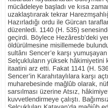
mücâdeleye başladı ve kısa zam
uzaklaştırarak tekrar Harezmşahlı
Hazırladığı ordu ile Gürcan tarafla
düzenledi. 1140 (H. 535) senesind
geçirdi. Böylece Hezâresb’deki yeni
öldürülmesine misillemede bulundu
sultânı Sencer’e karşı yumuşayan 
Selçukluların yüksek hâkimiyetini 
itaatini arz etti. Fakat 1141 (H. 5
Sencer’in Karahıtaylılara karşı aç
muharebesinde mağlûb olarak, nüfu
sarsılması üzerine Atsız, hâkimiyet
kuvvetlendirmeye çalıştı. Bağımsızl
Selçukluları Katavan’da mağiûb e