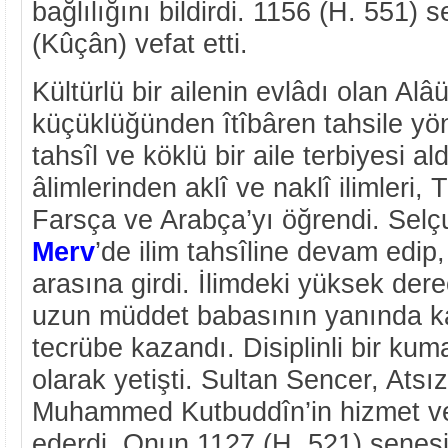
bağlılığını bildirdi. 1156 (H. 551
(Kûçân) vefat etti.
Kültürlü bir ailenin evlâdı olan Alâ
küçüklüğünden îtîbâren tahsile yö
tahsîl ve köklü bir aile terbiyesi 
âlimlerinden aklî ve naklî ilimleri, T
Farsça ve Arabça’yı öğrendi. Selç
Merv
’de ilim tahsîline devam edip, 
arasına girdi. İlimdeki yüksek dere
uzun müddet babasının yanında ka
tecrübe kazandı. Disiplinli bir kuma
olarak yetişti. Sultan Sencer, Atsı
Muhammed Kutbuddîn’in hizmet ve b
ederdi. Onun 1127 (H. 521) senes