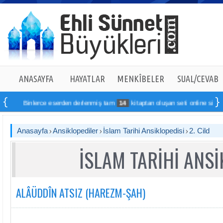
ANASAYFA
HAYATLAR
MENKÎBELER
SUAL/CEVAB
lerce eserden derlenmiş tam
14
kitaptan oluşan seti online sipariş verebilirsi
Anasayfa
Ansiklopediler
İslam Tarihi Ansiklopedisi
2. Cild
İSLAM TARİHİ ANSİ
ALÂÜDDÎN ATSIZ (HAREZM-ŞAH)