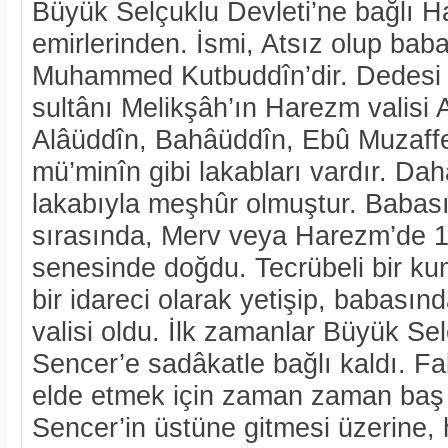
Büyük Selçuklu Devleti’ne bağlı 
emirlerinden. İsmi, Atsız olup baba
Muhammed Kutbuddîn’dir. Dedesi 
sultânı Melikşâh’ın Harezm valisi A
Alâüddîn, Bahâüddîn, Ebû Muzaffe
mü’minîn gibi lakabları vardır. Da
lakabıyla meşhûr olmuştur. Babası
sırasında, Merv veya Harezm’de 1
senesinde doğdu. Tecrübeli bir ku
bir idareci olarak yetişip, babası
valisi oldu. İlk zamanlar Büyük Se
Sencer’e sadâkatle bağlı kaldı. Fa
elde etmek için zaman zaman baş k
Sencer’in üstüne gitmesi üzerine,