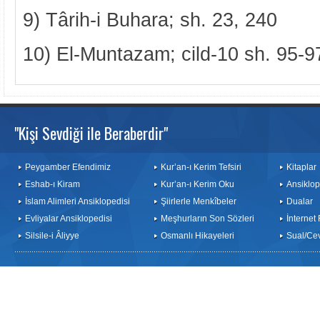
9) Târih-i Buhara; sh. 23, 240
10) El-Muntazam; cild-10 sh. 95-9
"Kişi Sevdiği ile Beraberdir"
Peygamber Efendimiz
Kur’an-ı Kerim Tefsiri
Kitaplar
Eshab-ı Kiram
Kur’an-ı Kerim Oku
Ansiklop
İslam Alimleri Ansiklopedisi
Şiirlerle Menkîbeler
Dualar
Evliyalar Ansiklopedisi
Meşhurların Son Sözleri
İnternet
Silsile-i Âliyye
Osmanlı Hikayeleri
Sual/Ce